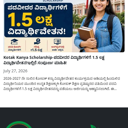
Kotak Kanya Scholarship-ಪದವೀದರ ವಿದ್ಯಾರ್ಥಿಗಳಿಗೆ 1.5 ಲಕ್ಷ
ವಿದ್ಯಾರ್ಥಿವೇತನ!ಇಲ್ಲಿದೆ ಸಂಪೂರ್ಣ ಮಾಹಿತಿ!
July 27, 2026
2026-2027 ನೇ ಸಾಲಿನ ಕೋಟಕ್ ಕನ್ಯಾ ವಿದ್ಯಾರ್ಥಿವೇತನ ಕಾರ್ಯಕ್ರಮದ ಅಡಿಯಲ್ಲಿ ಹಿಂದುಳಿದ
ವಿದ್ಯಾರ್ಥಿನಿಯರ ಮುಂದಿನ ಉನ್ನತ ಶಿಕ್ಷಣಕ್ಕಾಗಿ ಕೋಟಕ್ ಶಿಕ್ಷಣ ಪ್ರತಿಷ್ಠಾನದ ವತಿಯಿಂದ ಪದವಿ
ವಿದ್ಯಾರ್ಥಿಗಳಿಗೆ 1.5 ಲಕ್ಷ ವಿದ್ಯಾರ್ಥಿವೇತನವನ್ನು ಪಡೆಯಲು ಅರ್ಜಿಯನ್ನು ಆಹ್ವಾನಿಸಲಾಗಿದೆ. ಈ
ವಿದ್ಯಾರ್ಥಿವೇತನವು 12 ನೇ ತರಗತಿಯಲ್ಲಿ ಉತ್ತೀರ್ಣರಾಗಿರುವ ಮತ್ತು ಪ್ರತಿಷ್ಠಿತ ವೃತ್ತಿಪರ ಪದವಿ
ಕೋರ್ಸ್‌ಗಳಲ್ಲಿ ಸೇರಲು ಬಯಸುವ ಅರ್ಹ ವಿದ್ಯಾರ್ಥಿನಿಯರು...