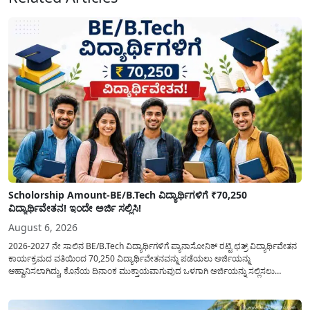
Scholorship Amount-BE/B.Tech ವಿದ್ಯಾರ್ಥಿಗಳಿಗೆ ₹70,250
ವಿದ್ಯಾರ್ಥಿವೇತನ! ಇಂದೇ ಅರ್ಜಿ ಸಲ್ಲಿಸಿ!
August 6, 2026
2026-2027 ನೇ ಸಾಲಿನ BE/B.Tech ವಿದ್ಯಾರ್ಥಿಗಳಿಗೆ ಪ್ಯಾನಾಸೋನಿಕ್ ರಟ್ಟಿ ಛತ್ರ್ ವಿದ್ಯಾರ್ಥಿವೇತನ
ಕಾರ್ಯಕ್ರಮದ ವತಿಯಿಂದ 70,250 ವಿದ್ಯಾರ್ಥಿವೇತನವನ್ನು ಪಡೆಯಲು ಅರ್ಜಿಯನ್ನು
ಆಹ್ವಾನಿಸಲಾಗಿದ್ದು, ಕೊನೆಯ ದಿನಾಂಕ ಮುಕ್ತಾಯವಾಗುವುದ ಒಳಗಾಗಿ ಅರ್ಜಿಯನ್ನು ಸಲ್ಲಿಸಲು
ಕೋರಿದೆ. ಆರ್ಥಿಕವಾಗಿ ಹಿಂದುಳಿದ ಹಾಗೂ ಬಡ ಕುಟುಂಬ ವರ್ಗದ ವಿದ್ಯಾರ್ಥಿಗಳು ಅವರ ಮುಂದಿನ
ಶಿಕ್ಷಣವನ್ನು ಮುಂದುವರಿಸಲು ಯಾವುದೇ ಅಡಚಣೆಯಾಗದಂತೆ ನೋಡಿಕೊಳ್ಳಲು ಈ ಯೋಜನೆಯನ್ನು
ಜಾರಿಗೆ...