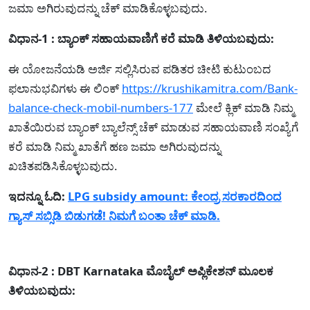
ಜಮಾ ಅಗಿರುವುದನ್ನು ಚೆಕ್ ಮಾಡಿಕೊಳ್ಳಬವುದು.
ವಿಧಾನ-1 : ಬ್ಯಾಂಕ್ ಸಹಾಯವಾಣಿಗೆ ಕರೆ ಮಾಡಿ ತಿಳಿಯಬವುದು:
ಈ ಯೋಜನೆಯಡಿ ಅರ್ಜಿ ಸಲ್ಲಿಸಿರುವ ಪಡಿತರ ಚೀಟಿ ಕುಟುಂಬದ
ಫಲಾನುಭವಿಗಳು ಈ ಲಿಂಕ್
https://krushikamitra.com/Bank-
balance-check-mobil-numbers-177
ಮೇಲೆ ಕ್ಲಿಕ್ ಮಾಡಿ ನಿಮ್ಮ
ಖಾತೆಯಿರುವ ಬ್ಯಾಂಕ್ ಬ್ಯಾಲೆನ್ಸ್ ಚೆಕ್ ಮಾಡುವ ಸಹಾಯವಾಣಿ ಸಂಖ್ಯೆಗೆ
ಕರೆ ಮಾಡಿ ನಿಮ್ಮ ಖಾತೆಗೆ ಹಣ ಜಮಾ ಅಗಿರುವುದನ್ನು
ಖಚಿತಪಡಿಸಿಕೊಳ್ಳಬವುದು.
ಇದನ್ನೂ ಓದಿ:
LPG subsidy amount: ಕೇಂದ್ರ ಸರಕಾರದಿಂದ
ಗ್ಯಾಸ್ ಸಬ್ಸಿಡಿ ಬಿಡುಗಡೆ! ನಿಮಗೆ ಬಂತಾ ಚೆಕ್ ಮಾಡಿ.
ವಿಧಾನ-2 : DBT Karnataka ಮೊಬೈಲ್ ಅಪ್ಲಿಕೇಶನ್ ಮೂಲಕ
ತಿಳಿಯಬವುದು: