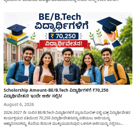
ಸೆಪ್ಟೆಂಬರ್-2026 ಈ ಎರಡೂ ತಿಂಗಳ ಆಹಾರ ಧಾನ್ಯಗಳ ವಿತರಣೆಯನ್ನು ಆಗಸ್ಟ್ ಮಾಹೆಯಲ್ಲೇ ಒಟ್ಟಿಗೆ
(ಜಂಟಿಯಾಗಿ) ನೀಡಲು ನಿರ್ಧರಿಸಲಾಗಿದೆ....
Scholorship Amount-BE/B.Tech ವಿದ್ಯಾರ್ಥಿಗಳಿಗೆ ₹70,250
ವಿದ್ಯಾರ್ಥಿವೇತನ! ಇಂದೇ ಅರ್ಜಿ ಸಲ್ಲಿಸಿ!
August 6, 2026
2026-2027 ನೇ ಸಾಲಿನ BE/B.Tech ವಿದ್ಯಾರ್ಥಿಗಳಿಗೆ ಪ್ಯಾನಾಸೋನಿಕ್ ರಟ್ಟಿ ಛತ್ರ್ ವಿದ್ಯಾರ್ಥಿವೇತನ
ಕಾರ್ಯಕ್ರಮದ ವತಿಯಿಂದ 70,250 ವಿದ್ಯಾರ್ಥಿವೇತನವನ್ನು ಪಡೆಯಲು ಅರ್ಜಿಯನ್ನು
ಆಹ್ವಾನಿಸಲಾಗಿದ್ದು, ಕೊನೆಯ ದಿನಾಂಕ ಮುಕ್ತಾಯವಾಗುವುದ ಒಳಗಾಗಿ ಅರ್ಜಿಯನ್ನು ಸಲ್ಲಿಸಲು
ಕೋರಿದೆ. ಆರ್ಥಿಕವಾಗಿ ಹಿಂದುಳಿದ ಹಾಗೂ ಬಡ ಕುಟುಂಬ ವರ್ಗದ ವಿದ್ಯಾರ್ಥಿಗಳು ಅವರ ಮುಂದಿನ
ಶಿಕ್ಷಣವನ್ನು ಮುಂದುವರಿಸಲು ಯಾವುದೇ ಅಡಚಣೆಯಾಗದಂತೆ ನೋಡಿಕೊಳ್ಳಲು ಈ ಯೋಜನೆಯನ್ನು