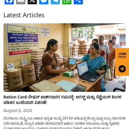
Facebook
Email
X
Messenger
Telegram
WhatsApp
Share
Latest Articles
Ration Card-ರೇಷನ್ ಕಾರ್ಡ್‍ದಾರರ ಗಮನಕ್ಕೆ: ಆಗಸ್ಟ್ ಮತ್ತು ಸೆಪ್ಟೆಂಬರ್ ತಿಂಗಳ
ಪಡಿತರ ಜಂಟಿಯಾಗಿ ವಿತರಣೆ!
August 8, 2026
ಬೆಂಗಳೂರು: ರಾಷ್ಟ್ರೀಯ ಆಹಾರ ಭದ್ರತಾ ಕಾಯ್ದೆ 2013ರ ಅಡಿಯಲ್ಲಿ ಕೇಂದ್ರ ಮತ್ತು ರಾಜ್ಯ ಸರ್ಕಾರಗಳ
ನಿರ್ದೇಶನದಂತೆ, ರಾಜ್ಯದ ಪಡಿತರ ಚೀಟಿದಾರರಿಗೆ ಆಹಾರ, ನಾಗರಿಕ ಸರಬರಾಜು ಮತ್ತು ಗ್ರಾಹಕರ
ವ್ಯವಹಾರಗಳ ಇಲಾಖೆಯು ಮಹತ್ವದ ಮಾಹಿತಿಯೊಂದನ್ನು ನೀಡಿದೆ. ಆಗಸ್ಟ್-2026 ಹಾಗೂ