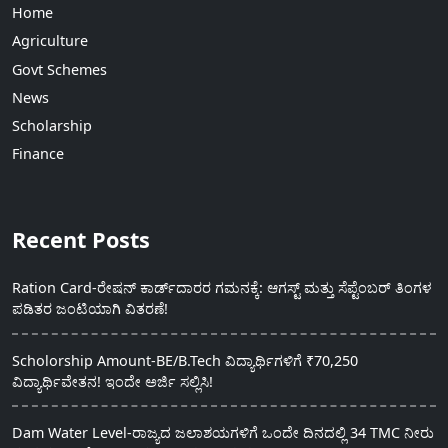
Home
Agriculture
Govt Schemes
News
Scholarship
Finance
Recent Posts
Ration Card-ರೇಷನ್ ಕಾರ್ಡ್‍ದಾರರ ಗಮನಕ್ಕೆ: ಆಗಸ್ಟ್ ಮತ್ತು ಸೆಪ್ಟೆಂಬರ್ ತಿಂಗಳ
ಪಡಿತರ ಜಂಟಿಯಾಗಿ ವಿತರಣೆ!
Scholorship Amount-BE/B.Tech ವಿದ್ಯಾರ್ಥಿಗಳಿಗೆ ₹70,250
ವಿದ್ಯಾರ್ಥಿವೇತನ! ಇಂದೇ ಅರ್ಜಿ ಸಲ್ಲಿಸಿ!
Dam Water Level-ರಾಜ್ಯದ ಜಲಾಶಯಗಳಿಗೆ ಒಂದೇ ದಿನದಲ್ಲಿ 34 TMC ನೀರು