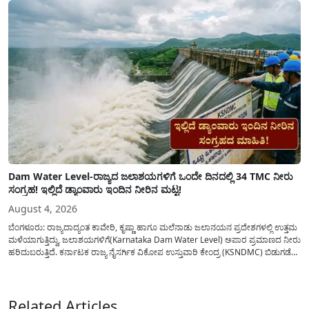
ಜಾರಿಗೆ...
Dam Water Level-ರಾಜ್ಯದ ಜಲಾಶಯಗಳಿಗೆ ಒಂದೇ ದಿನದಲ್ಲಿ 34 TMC ನೀರು
ಸಂಗ್ರಹ! ಇಲ್ಲಿದೆ ಡ್ಯಾಂವಾರು ಇಂದಿನ ನೀರಿನ ಮಟ್ಟ!
August 4, 2026
ಬೆಂಗಳೂರು: ರಾಜ್ಯದಾದ್ಯಂತ ಕಾವೇರಿ, ಕೃಷ್ಣಾ ಹಾಗೂ ಮಲೆನಾಡು ಜಲಾನಯನ ಪ್ರದೇಶಗಳಲ್ಲಿ ಉತ್ತಮ
ಮಳೆಯಾಗುತ್ತಿದ್ದು, ಜಲಾಶಯಗಳಿಗೆ(Karnataka Dam Water Level) ಅಪಾರ ಪ್ರಮಾಣದ ನೀರು
ಹರಿದುಬರುತ್ತಿದೆ. ಕರ್ನಾಟಕ ರಾಜ್ಯ ನೈಸರ್ಗಿಕ ವಿಕೋಪ ಉಸ್ತುವಾರಿ ಕೇಂದ್ರ (KSNDMC) ಬಿಡುಗಡೆ
ಮಾಡಿರುವ ಆಗಸ್ಟ್ 04, 2026ರ ವರದಿಯಂತೆ, ರಾಜ್ಯದ ಪ್ರಮುಖ 14 ಜಲಾಶಯಗಳಿಗೆ ಒಂದೇ
ದಿನದಲ್ಲಿ ಬರೋಬ್ಬರಿ 34.8 TMC...
Related Articles