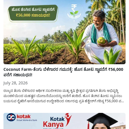
Coconut Farm-ತೆಂಗು ಬೆಳೆಗಾರರ ಗಮನಕ್ಕೆ: ಹೊಸ ತೋಟ ಸ್ಥಾಪನೆಗೆ ₹56,000
ವರೆಗೆ ಸಹಾಯಧನ!
July 28, 2026
ರಾಜ್ಯದ ತೆಂಗು ಬೆಳೆಗಾರರ ಆರ್ಥಿಕ ಸಬಲೀಕರಣ ಮತ್ತು ಕೃಷಿ ಕ್ಷೇತ್ರದ ಪ್ರಗತಿಗಾಗಿ ತೆಂಗು ಅಭಿವೃದ್ದಿ
ಮಂಡಳಿಯಿಂದ ಮಹತ್ವದ ಯೋಜನೆಯೊಂದನ್ನು ಜಾರಿಗೆ ತಂದಿದೆ. ಹೊಸ ತೆಂಗಿನ ತೋಟ ಸ್ಥಾಪಿಸಲು
ಬಯಸುವ ರೈತರಿಗೆ ಆಸರೆಯಾಗುವ ಉದ್ದೇಶದಿಂದ ಸರ್ಕಾರವು ಪ್ರತಿ ಹೆಕ್ಟೇರ್‌ಗೆ ಗರಿಷ್ಠ ₹56,000 ವರೆಗೆ
ಧನಸಹಾಯ ಪಡೆಯಲು ಅರ್ಜಿಯನ್ನು ಆಹ್ವಾನಿಸಿದೆ. ತೆಂಗು ಅಭಿವೃದ್ದಿ ಮಂಡಳಿಯ ಯೋಜನೆ
ಅಡಿಯಲ್ಲಿ ನೀಡಲಾಗುವ...