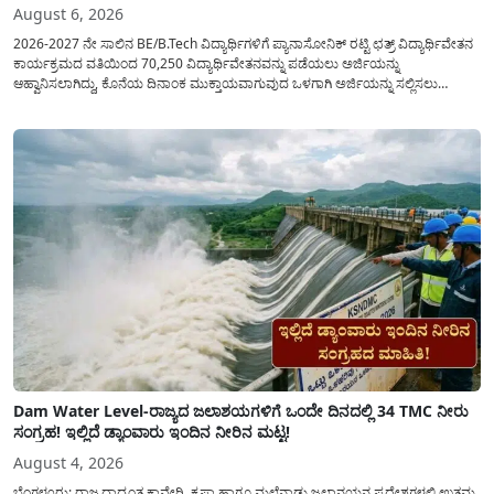
August 6, 2026
2026-2027 ನೇ ಸಾಲಿನ BE/B.Tech ವಿದ್ಯಾರ್ಥಿಗಳಿಗೆ ಪ್ಯಾನಾಸೋನಿಕ್ ರಟ್ಟಿ ಛತ್ರ್ ವಿದ್ಯಾರ್ಥಿವೇತನ
ಕಾರ್ಯಕ್ರಮದ ವತಿಯಿಂದ 70,250 ವಿದ್ಯಾರ್ಥಿವೇತನವನ್ನು ಪಡೆಯಲು ಅರ್ಜಿಯನ್ನು
ಆಹ್ವಾನಿಸಲಾಗಿದ್ದು, ಕೊನೆಯ ದಿನಾಂಕ ಮುಕ್ತಾಯವಾಗುವುದ ಒಳಗಾಗಿ ಅರ್ಜಿಯನ್ನು ಸಲ್ಲಿಸಲು
ಕೋರಿದೆ. ಆರ್ಥಿಕವಾಗಿ ಹಿಂದುಳಿದ ಹಾಗೂ ಬಡ ಕುಟುಂಬ ವರ್ಗದ ವಿದ್ಯಾರ್ಥಿಗಳು ಅವರ ಮುಂದಿನ
ಶಿಕ್ಷಣವನ್ನು ಮುಂದುವರಿಸಲು ಯಾವುದೇ ಅಡಚಣೆಯಾಗದಂತೆ ನೋಡಿಕೊಳ್ಳಲು ಈ ಯೋಜನೆಯನ್ನು
ಜಾರಿಗೆ...
Dam Water Level-ರಾಜ್ಯದ ಜಲಾಶಯಗಳಿಗೆ ಒಂದೇ ದಿನದಲ್ಲಿ 34 TMC ನೀರು
ಸಂಗ್ರಹ! ಇಲ್ಲಿದೆ ಡ್ಯಾಂವಾರು ಇಂದಿನ ನೀರಿನ ಮಟ್ಟ!
August 4, 2026
ಬೆಂಗಳೂರು: ರಾಜ್ಯದಾದ್ಯಂತ ಕಾವೇರಿ, ಕೃಷ್ಣಾ ಹಾಗೂ ಮಲೆನಾಡು ಜಲಾನಯನ ಪ್ರದೇಶಗಳಲ್ಲಿ ಉತ್ತಮ