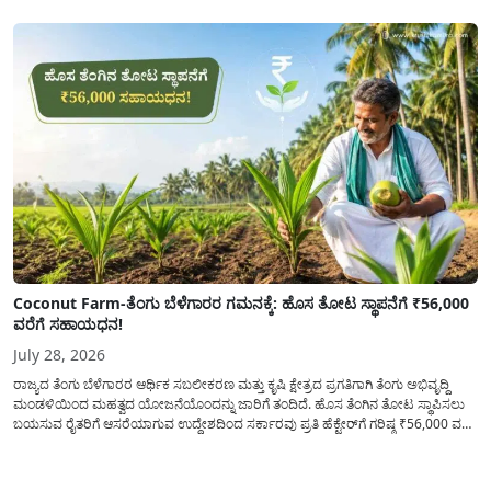
ವಿತರಿಸುವಂತೆ ಇಲಾಖೆಯ...
Coconut Farm-ತೆಂಗು ಬೆಳೆಗಾರರ ಗಮನಕ್ಕೆ: ಹೊಸ ತೋಟ ಸ್ಥಾಪನೆಗೆ ₹56,000
ವರೆಗೆ ಸಹಾಯಧನ!
July 28, 2026
ರಾಜ್ಯದ ತೆಂಗು ಬೆಳೆಗಾರರ ಆರ್ಥಿಕ ಸಬಲೀಕರಣ ಮತ್ತು ಕೃಷಿ ಕ್ಷೇತ್ರದ ಪ್ರಗತಿಗಾಗಿ ತೆಂಗು ಅಭಿವೃದ್ದಿ
ಮಂಡಳಿಯಿಂದ ಮಹತ್ವದ ಯೋಜನೆಯೊಂದನ್ನು ಜಾರಿಗೆ ತಂದಿದೆ. ಹೊಸ ತೆಂಗಿನ ತೋಟ ಸ್ಥಾಪಿಸಲು
ಬಯಸುವ ರೈತರಿಗೆ ಆಸರೆಯಾಗುವ ಉದ್ದೇಶದಿಂದ ಸರ್ಕಾರವು ಪ್ರತಿ ಹೆಕ್ಟೇರ್‌ಗೆ ಗರಿಷ್ಠ ₹56,000 ವರೆಗೆ
ಧನಸಹಾಯ ಪಡೆಯಲು ಅರ್ಜಿಯನ್ನು ಆಹ್ವಾನಿಸಿದೆ. ತೆಂಗು ಅಭಿವೃದ್ದಿ ಮಂಡಳಿಯ ಯೋಜನೆ
ಅಡಿಯಲ್ಲಿ ನೀಡಲಾಗುವ...