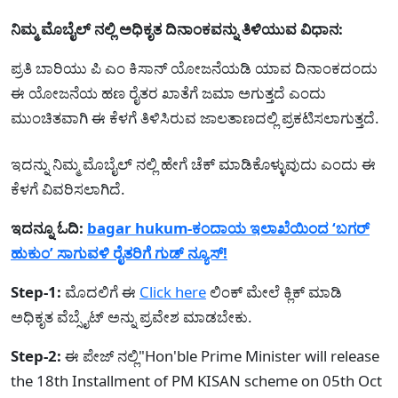
ನಿಮ್ಮ ಮೊಬೈಲ್ ನಲ್ಲಿ ಅಧಿಕೃತ ದಿನಾಂಕವನ್ನು ತಿಳಿಯುವ ವಿಧಾನ:
ಪ್ರತಿ ಬಾರಿಯು ಪಿ ಎಂ ಕಿಸಾನ್ ಯೋಜನೆಯಡಿ ಯಾವ ದಿನಾಂಕದಂದು
ಈ ಯೋಜನೆಯ ಹಣ ರೈತರ ಖಾತೆಗೆ ಜಮಾ ಅಗುತ್ತದೆ ಎಂದು
ಮುಂಚಿತವಾಗಿ ಈ ಕೆಳಗೆ ತಿಳಿಸಿರುವ ಜಾಲತಾಣದಲ್ಲಿ ಪ್ರಕಟಿಸಲಾಗುತ್ತದೆ.
ಇದನ್ನು ನಿಮ್ಮ ಮೊಬೈಲ್ ನಲ್ಲಿ ಹೇಗೆ ಚೆಕ್ ಮಾಡಿಕೊಳ್ಳುವುದು ಎಂದು ಈ
ಕೆಳಗೆ ವಿವರಿಸಲಾಗಿದೆ.
ಇದನ್ನೂ ಓದಿ:
bagar hukum-ಕಂದಾಯ ಇಲಾಖೆಯಿಂದ ‘ಬಗರ್
ಹುಕುಂ’ ಸಾಗುವಳಿ ರೈತರಿಗೆ ಗುಡ್ ನ್ಯೂಸ್!
Step-1:
ಮೊದಲಿಗೆ ಈ
Click here
ಲಿಂಕ್ ಮೇಲೆ ಕ್ಲಿಕ್ ಮಾಡಿ
ಅಧಿಕೃತ ವೆಬ್ಸೈಟ್ ಅನ್ನು ಪ್ರವೇಶ ಮಾಡಬೇಕು.
Step-2:
ಈ ಪೇಜ್ ನಲ್ಲಿ"Hon'ble Prime Minister will release
the 18th Installment of PM KISAN scheme on 05th Oct