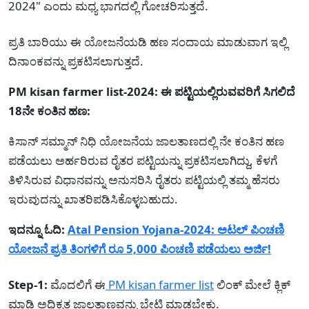
2024" ಎಂದು ಮಧ್ಯ ಭಾಗದಲ್ಲಿ ಗೋಚರಿಸುತ್ತದೆ.
ಪ್ರತಿ ಬಾರಿಯು ಈ ಯೋಜನೆಯಡಿ ಹಣ ಸಂದಾಯ ಮಾಡುವಾಗ ಇಲ್ಲಿ
ದಿನಾಂಕವನ್ನು ಪ್ರಕಟಿಸಲಾಗುತ್ತದೆ.
PM kisan farmer list-2024: ಈ ಪಟ್ಟಿಯಲ್ಲಿರುವವರಿಗೆ ಸಿಗಲಿದೆ
18ನೇ ಕಂತಿನ ಹಣ:
ಕಿಸಾನ್ ಸಮ್ಮಾನ್ ನಿಧಿ ಯೋಜನೆಯ ಜಾಲತಾಣದಲ್ಲಿ ನೇ ಕಂತಿನ ಹಣ
ಪಡೆಯಲು ಅರ್ಹರಿರುವ ರೈತರ ಪಟ್ಟಿಯನ್ನು ಪ್ರಕಟಿಸಲಾಗಿದ್ದು, ಕೆಳಗೆ
ತಿಳಿಸಿರುವ ವಿಧಾನವನ್ನು ಅನುಸರಿಸಿ ರೈತರು ಪಟ್ಟಿಯಲ್ಲಿ ತಮ್ಮ ಹೆಸರು
ಇರುವುದನ್ನು ಖಾತರಿಪಡಿಸಿಕೊಳ್ಳಬಹುದು.
ಇದನ್ನೂ ಓದಿ:
Atal Pension Yojana-2024: ಅಟಲ್ ಪಿಂಚಣಿ
ಯೋಜನೆ ಪ್ರತಿ ತಿಂಗಳಿಗೆ ರೂ 5,000 ಪಿಂಚಣಿ ಪಡೆಯಲು ಅರ್ಜಿ!
Step-1:
ಮೊದಲಿಗೆ ಈ
PM kisan farmer list
ಲಿಂಕ್ ಮೇಲೆ ಕ್ಲಿಕ್
ಮಾಡಿ ಅಧಿಕೃತ ಜಾಲತಾಣವನ್ನು ಭೇಟಿ ಮಾಡಬೇಕು.