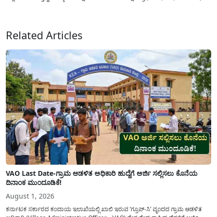
ನೀಡಿದೆ. ಅರ್ಜಿ ಸಲ್ಲಿಕೆಯ ಅವಧಿಯನ್ನು ವಿಸ್ತರಿಸಿ ಅಧಿಕೃತ ಪ್ರಕಟಣೆ ಹೊರಡಿಸಿದ್ದು, ಇದುವರೆಗೆ ಅರ್ಜಿ
ಸಲ್ಲಿಸಲು...
Related Articles
VAO Last Date-ಗ್ರಾಮ ಆಡಳಿತ ಅಧಿಕಾರಿ ಹುದ್ದೆಗೆ ಅರ್ಜಿ ಸಲ್ಲಿಸಲು ಕೊನೆಯ
ದಿನಾಂಕ ಮುಂದೂಡಿಕೆ!
August 1, 2026
ಕರ್ನಾಟಕ ಸರ್ಕಾರದ ಕಂದಾಯ ಇಲಾಖೆಯಲ್ಲಿ ಖಾಲಿ ಇರುವ ‘ಗ್ರೂಪ್-ಸಿ’ ವೃಂದದ ಗ್ರಾಮ ಆಡಳಿತ