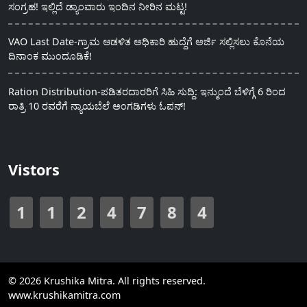
ಸಂಗ್ರಹ! ಇಲ್ಲಿದೆ ಡ್ಯಾಂವಾರು ಇಂದಿನ ನೀರಿನ ಮಟ್ಟ!
VAO Last Date-ಗ್ರಾಮ ಆಡಳಿತ ಅಧಿಕಾರಿ ಹುದ್ದೆಗೆ ಅರ್ಜಿ ಸಲ್ಲಿಸಲು ಕೊನೆಯ
ದಿನಾಂಕ ಮುಂದೂಡಿಕೆ!
Ration Distribution-ಪಡಿತರದಾರರಿಗೆ ಸಿಹಿ ಸುದ್ದಿ: ಇನ್ಮುಂದೆ ಬೆಳಿಗ್ಗೆ 6 ರಿಂದ
ರಾತ್ರಿ 10 ರವರೆಗೆ ನ್ಯಾಯಬೆಲೆ ಅಂಗಡಿಗಳು ಓಪನ್!
Vistors
1
1
2
4
7
8
4
© 2026 Krushika Mitra. All rights reserved.
www.krushikamitra.com