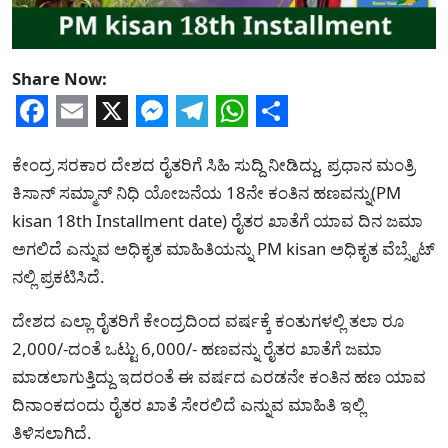
Share Now:
Facebook
Email
X
Messenger
Telegram
WhatsApp
Share
ಕೇಂದ್ರ ಸರಕಾರ ದೇಶದ ರೈತರಿಗೆ ಸಿಹಿ ಸುದ್ದಿ ನೀಡಿದ್ದು, ಪ್ರಧಾನ ಮಂತ್ರಿ
ಕಿಸಾನ್ ಸಮ್ಮಾನ್ ನಿಧಿ ಯೋಜನೆಯ 18ನೇ ಕಂತಿನ ಹಣವನ್ನು(PM
kisan 18th Installment date) ರೈತರ ಖಾತೆಗೆ ಯಾವ ದಿನ ಜಮಾ
ಅಗಲಿದೆ ಎನ್ನುವ ಅಧಿಕೃತ ಮಾಹಿತಿಯನ್ನು PM kisan ಅಧಿಕೃತ ವೆಬ್ಸೈಟ್
ನಲ್ಲಿ ಪ್ರಕಟಿಸಿದೆ.
ದೇಶದ ಎಲ್ಲಾ ರೈತರಿಗೆ ಕೇಂದ್ರದಿಂದ ವರ್ಷಕ್ಕೆ ಕಂತುಗಳಲ್ಲಿ ತಲಾ ರೂ
2,000/-ದಂತೆ ಒಟ್ಟು 6,000/- ಹಣವನ್ನು ರೈತರ ಖಾತೆಗೆ ಜಮಾ
ಮಾಡಲಾಗುತ್ತಿದ್ದು ಇದರಂತೆ ಈ ವರ್ಷದ ಎರಡನೇ ಕಂತಿನ ಹಣ ಯಾವ
ದಿನಾಂಕದಂದು ರೈತರ ಖಾತೆ ಸೇರಲಿದೆ ಎನ್ನುವ ಮಾಹಿತಿ ಇಲ್ಲಿ
ತಿಳಿಸಲಾಗಿದೆ.