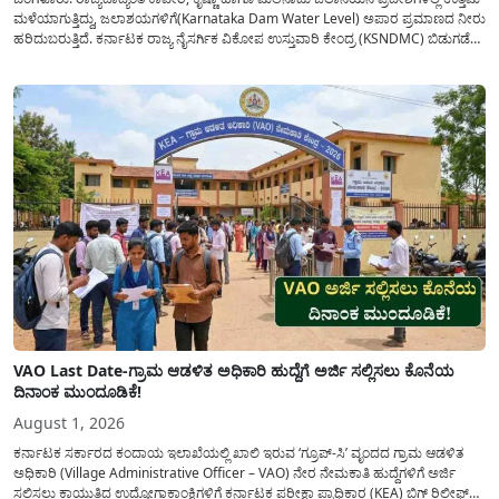
ಮಳೆಯಾಗುತ್ತಿದ್ದು, ಜಲಾಶಯಗಳಿಗೆ(Karnataka Dam Water Level) ಅಪಾರ ಪ್ರಮಾಣದ ನೀರು
ಹರಿದುಬರುತ್ತಿದೆ. ಕರ್ನಾಟಕ ರಾಜ್ಯ ನೈಸರ್ಗಿಕ ವಿಕೋಪ ಉಸ್ತುವಾರಿ ಕೇಂದ್ರ (KSNDMC) ಬಿಡುಗಡೆ
ಮಾಡಿರುವ ಆಗಸ್ಟ್ 04, 2026ರ ವರದಿಯಂತೆ, ರಾಜ್ಯದ ಪ್ರಮುಖ 14 ಜಲಾಶಯಗಳಿಗೆ ಒಂದೇ
ದಿನದಲ್ಲಿ ಬರೋಬ್ಬರಿ 34.8 TMC...
VAO Last Date-ಗ್ರಾಮ ಆಡಳಿತ ಅಧಿಕಾರಿ ಹುದ್ದೆಗೆ ಅರ್ಜಿ ಸಲ್ಲಿಸಲು ಕೊನೆಯ
ದಿನಾಂಕ ಮುಂದೂಡಿಕೆ!
August 1, 2026
ಕರ್ನಾಟಕ ಸರ್ಕಾರದ ಕಂದಾಯ ಇಲಾಖೆಯಲ್ಲಿ ಖಾಲಿ ಇರುವ ‘ಗ್ರೂಪ್-ಸಿ’ ವೃಂದದ ಗ್ರಾಮ ಆಡಳಿತ
ಅಧಿಕಾರಿ (Village Administrative Officer – VAO) ನೇರ ನೇಮಕಾತಿ ಹುದ್ದೆಗಳಿಗೆ ಅರ್ಜಿ
ಸಲ್ಲಿಸಲು ಕಾಯುತ್ತಿದ್ದ ಉದ್ಯೋಗಾಕಾಂಕ್ಷಿಗಳಿಗೆ ಕರ್ನಾಟಕ ಪರೀಕ್ಷಾ ಪ್ರಾಧಿಕಾರ (KEA) ಬಿಗ್ ರಿಲೀಫ್