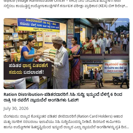
ಅಧಿಕಾರಿ (Village Administrative Officer – VAO) ನೇರ ನೇಮಕಾತಿ ಹುದ್ದೆಗಳಿಗೆ ಅರ್ಜಿ
ಸಲ್ಲಿಸಲು ಕಾಯುತ್ತಿದ್ದ ಉದ್ಯೋಗಾಕಾಂಕ್ಷಿಗಳಿಗೆ ಕರ್ನಾಟಕ ಪರೀಕ್ಷಾ ಪ್ರಾಧಿಕಾರ (KEA) ಬಿಗ್ ರಿಲೀಫ್
ನೀಡಿದೆ. ಅರ್ಜಿ ಸಲ್ಲಿಕೆಯ ಅವಧಿಯನ್ನು ವಿಸ್ತರಿಸಿ ಅಧಿಕೃತ ಪ್ರಕಟಣೆ ಹೊರಡಿಸಿದ್ದು, ಇದುವರೆಗೆ ಅರ್ಜಿ
ಸಲ್ಲಿಸಲು...
Ration Distribution-ಪಡಿತರದಾರರಿಗೆ ಸಿಹಿ ಸುದ್ದಿ: ಇನ್ಮುಂದೆ ಬೆಳಿಗ್ಗೆ 6 ರಿಂದ
ರಾತ್ರಿ 10 ರವರೆಗೆ ನ್ಯಾಯಬೆಲೆ ಅಂಗಡಿಗಳು ಓಪನ್!
July 30, 2026
ಬೆಂಗಳೂರು: ರಾಜ್ಯದ ಕೋಟ್ಯಂತರ ಪಡಿತರ ಚೀಟಿದಾರರಿಗೆ (Ration Card Holders) ಆಹಾರ
ಮತ್ತು ನಾಗರಿಕ ಸರಬರಾಜು ಇಲಾಖೆಯು ಸಿಹಿ ಸುದ್ದಿಯೊಂದನ್ನು ನೀಡಿದೆ. ದಿನಗೂಲಿ ಕಾರ್ಮಿಕರು
ಹಾಗೂ ಉದ್ಯೋಗಿಗಳ ಹಿತದೃಷ್ಟಿಯಿಂದ ಇನ್ಮುಂದೆ ರಾಜ್ಯದ ಎಲ್ಲಾ ನ್ಯಾಯಬೆಲೆ ಅಂಗಡಿಗಳನ್ನು ಪ್ರತಿ ದಿನ
ಬೆಳಿಗ್ಗೆ 6:00 ಗಂಟೆಯಿಂದ ರಾತ್ರಿ 10:00 ಗಂಟೆಯವರೆಗೆ ಕಡ್ಡಾಯವಾಗಿ ತೆರೆದಿಟ್ಟು ಪಡಿತರ ಧಾನ್ಯ