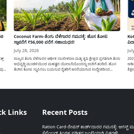
50
Coconut Farm-ತೆಂಗು ಬೆಳೆಗಾರರ ಗಮನಕ್ಕೆ: ಹೊಸ ತೋಟ
Kot
ಸ್ಥಾಪನೆಗೆ ₹56,000 ವರೆಗೆ ಸಹಾಯಧನ!
ವಿದ
July 28, 2026
Jul
್ರ್
ರಾಜ್ಯದ ತೆಂಗು ಬೆಳೆಗಾರರ ಆರ್ಥಿಕ ಸಬಲೀಕರಣ ಮತ್ತು ಕೃಷಿ ಕ್ಷೇತ್ರದ ಪ್ರಗತಿಗಾಗಿ ತೆಂಗು
202
ಅಭಿವೃದ್ದಿ ಮಂಡಳಿಯಿಂದ ಮಹತ್ವದ ಯೋಜನೆಯೊಂದನ್ನು ಜಾರಿಗೆ ತಂದಿದೆ. ಹೊಸ
ಅಡಿಯ
ುವುದ
ತೆಂಗಿನ ತೋಟ ಸ್ಥಾಪಿಸಲು ಬಯಸುವ ರೈತರಿಗೆ ಆಸರೆಯಾಗುವ ಉದ್ದೇಶದಿಂದ
ಶಿಕ್
ಸರ್ಕಾರವು ಪ್ರತಿ ಹೆಕ್ಟೇರ್‌ಗೆ ಗರಿಷ್ಠ ₹56,000 ವರೆಗೆ ಧನಸಹಾಯ ಪಡೆಯಲು
ಪಡೆಯ
ು
ಅರ್ಜಿಯನ್ನು ಆಹ್ವಾನಿಸಿದೆ. ತೆಂಗು ಅಭಿವೃದ್ದಿ ಮಂಡಳಿಯ ಯೋಜನೆ ಅಡಿಯಲ್ಲಿ
ತರಗತ
ನೀಡಲಾಗುವ...
ಸೇರ
ck Links
Recent Posts
Ration Card-ರೇಷನ್ ಕಾರ್ಡ್‍ದಾರರ ಗಮನಕ್ಕೆ: ಆಗಸ್ಟ್ ಮತ
ಸೆಪ್ಟೆಂಬರ್ ತಿಂಗಳ ಪಡಿತರ ಜಂಟಿಯಾಗಿ ವಿತರಣೆ!