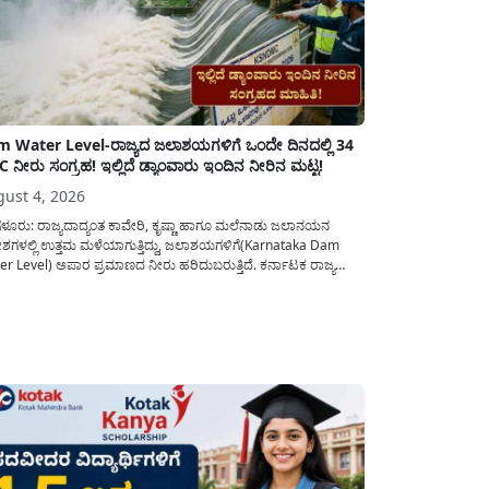
 Water Level-ರಾಜ್ಯದ ಜಲಾಶಯಗಳಿಗೆ ಒಂದೇ ದಿನದಲ್ಲಿ 34
 ನೀರು ಸಂಗ್ರಹ! ಇಲ್ಲಿದೆ ಡ್ಯಾಂವಾರು ಇಂದಿನ ನೀರಿನ ಮಟ್ಟ!
ust 4, 2026
ಗಳೂರು: ರಾಜ್ಯದಾದ್ಯಂತ ಕಾವೇರಿ, ಕೃಷ್ಣಾ ಹಾಗೂ ಮಲೆನಾಡು ಜಲಾನಯನ
ದೇಶಗಳಲ್ಲಿ ಉತ್ತಮ ಮಳೆಯಾಗುತ್ತಿದ್ದು, ಜಲಾಶಯಗಳಿಗೆ(Karnataka Dam
r Level) ಅಪಾರ ಪ್ರಮಾಣದ ನೀರು ಹರಿದುಬರುತ್ತಿದೆ. ಕರ್ನಾಟಕ ರಾಜ್ಯ
್ಗಿಕ ವಿಕೋಪ ಉಸ್ತುವಾರಿ ಕೇಂದ್ರ (KSNDMC) ಬಿಡುಗಡೆ ಮಾಡಿರುವ ಆಗಸ್ಟ್
 2026ರ ವರದಿಯಂತೆ, ರಾಜ್ಯದ ಪ್ರಮುಖ 14 ಜಲಾಶಯಗಳಿಗೆ ಒಂದೇ ದಿನದಲ್ಲಿ
ಬ್ಬರಿ 34.8 TMC...