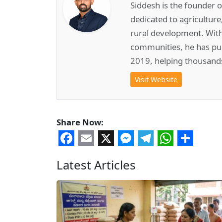
Siddesh is the founder 
dedicated to agricultur
rural development. Wit
communities, he has pub
2019, helping thousand
Visit Website
Share Now:
Facebook
Email
X
Messenger
Telegram
WhatsA
Share
Latest Articles