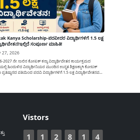
ak Kanya Scholarship-ಪದವೀದರ ವಿದ್ಯಾರ್ಥಿಗಳಿಗೆ 1.5 ಲಕ್ಷ
್ಯಾರ್ಥಿವೇತನ!ಇಲ್ಲಿದೆ ಸಂಪೂರ್ಣ ಮಾಹಿತಿ!
y 27, 2026
6-2027 ನೇ ಸಾಲಿನ ಕೋಟಕ್ ಕನ್ಯಾ ವಿದ್ಯಾರ್ಥಿವೇತನ ಕಾರ್ಯಕ್ರಮದ
ಲ್ಲಿ ಹಿಂದುಳಿದ ವಿದ್ಯಾರ್ಥಿನಿಯರ ಮುಂದಿನ ಉನ್ನತ ಶಿಕ್ಷಣಕ್ಕಾಗಿ ಕೋಟಕ್
ಷಣ ಪ್ರತಿಷ್ಠಾನದ ವತಿಯಿಂದ ಪದವಿ ವಿದ್ಯಾರ್ಥಿಗಳಿಗೆ 1.5 ಲಕ್ಷ ವಿದ್ಯಾರ್ಥಿವೇತನವನ್ನು
ಲು ಅರ್ಜಿಯನ್ನು ಆಹ್ವಾನಿಸಲಾಗಿದೆ. ಈ ವಿದ್ಯಾರ್ಥಿವೇತನವು 12 ನೇ
ಿಯಲ್ಲಿ ಉತ್ತೀರ್ಣರಾಗಿರುವ ಮತ್ತು ಪ್ರತಿಷ್ಠಿತ ವೃತ್ತಿಪರ ಪದವಿ ಕೋರ್ಸ್‌ಗಳಲ್ಲಿ
ಲು ಬಯಸುವ ಅರ್ಹ ವಿದ್ಯಾರ್ಥಿನಿಯರು...
Vistors
್ತು
1
1
2
8
1
4