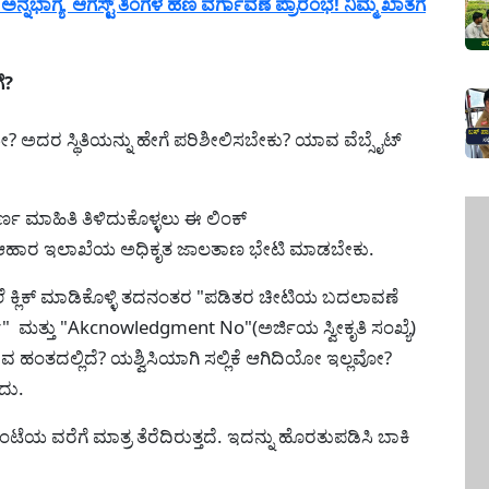
ಾಗ್ಯ ಆಗಸ್ಟ್ ತಿಂಗಳ ಹಣ ವರ್ಗಾವಣೆ ಪ್ರಾರಂಭ! ನಿಮ್ಮ ಖಾತೆಗೆ
ೆ?
ಯೇ? ಅದರ ಸ್ಥಿತಿಯನ್ನು ಹೇಗೆ ಪರಿಶೀಲಿಸಬೇಕು? ಯಾವ ವೆಬ್ಸೈಟ್
ಣ ಮಾಹಿತಿ ತಿಳಿದುಕೊಳ್ಳಲು ಈ ಲಿಂಕ್
ಡಿ ಆಹಾರ ಇಲಾಖೆಯ ಅಧಿಕೃತ ಜಾಲತಾಣ ಭೇಟಿ ಮಾಡಬೇಕು.
ಲೆ ಕ್ಲಿಕ್ ಮಾಡಿಕೊಳ್ಳಿ ತದನಂತರ "ಪಡಿತರ ಚೀಟಿಯ ಬದಲಾವಣೆ
er" ಮತ್ತು "Akcnowledgment No"(ಅರ್ಜಿಯ ಸ್ವೀಕೃತಿ ಸಂಖ್ಯೆ)
ಾವ ಹಂತದಲ್ಲಿದೆ? ಯಶ್ವಿಸಿಯಾಗಿ ಸಲ್ಲಿಕೆ ಆಗಿದಿಯೋ ಇಲ್ಲವೋ?
ುದು.
 ಗಂಟೆಯ ವರೆಗೆ ಮಾತ್ರ ತೆರೆದಿರುತ್ತದೆ. ಇದನ್ನು ಹೊರತುಪಡಿಸಿ ಬಾಕಿ