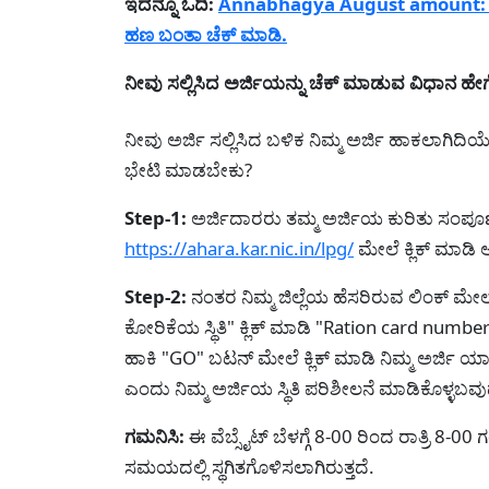
ಇದನ್ನೂ ಓದಿ:
Annabhagya August amount: ಅನ್ನಭ
ಹಣ ಬಂತಾ ಚೆಕ್ ಮಾಡಿ.
ನೀವು ಸಲ್ಲಿಸಿದ ಅರ್ಜಿಯನ್ನು ಚೆಕ್ ಮಾಡುವ ವಿಧಾನ ಹೇಗ
ನೀವು ಅರ್ಜಿ ಸಲ್ಲಿಸಿದ ಬಳಿಕ ನಿಮ್ಮ ಅರ್ಜಿ ಹಾಕಲಾಗಿದಿ
ಭೇಟಿ ಮಾಡಬೇಕು?
Step-1:
ಅರ್ಜಿದಾರರು ತಮ್ಮ ಅರ್ಜಿಯ ಕುರಿತು ಸಂಪೂರ್
https://ahara.kar.nic.in/lpg/
ಮೇಲೆ ಕ್ಲಿಕ್ ಮಾ
Step-2:
ನಂತರ ನಿಮ್ಮ ಜಿಲ್ಲೆಯ ಹೆಸರಿರುವ ಲಿಂಕ್ ಮೇ
ಕೋರಿಕೆಯ ಸ್ಥಿತಿ" ಕ್ಲಿಕ್ ಮಾಡಿ "Ration card numb
ಹಾಕಿ "GO" ಬಟನ್ ಮೇಲೆ ಕ್ಲಿಕ್ ಮಾಡಿ ನಿಮ್ಮ ಅರ್ಜಿ ಯ
ಎಂದು ನಿಮ್ಮ ಅರ್ಜಿಯ ಸ್ಥಿತಿ ಪರಿಶೀಲನೆ ಮಾಡಿಕೊಳ್ಳಬವ
ಗಮನಿಸಿ:
ಈ ವೆಬ್ಸೈಟ್ ಬೆಳಗ್ಗೆ 8-00 ರಿಂದ ರಾತ್ರಿ 8-00
ಸಮಯದಲ್ಲಿ ಸ್ಥಗಿತಗೊಳಿಸಲಾಗಿರುತ್ತದೆ.