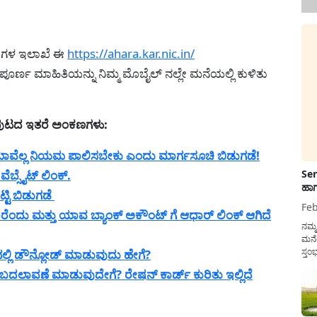
ಾರಗಳ ಇಲಾಖೆ ಈ
https://ahara.kar.nic.in/
ೂರ್ಣ ಮಾಹಿತಿಯನ್ನು ನಿಮ್ಮ ಮೊಬೈಲ್ ನಲ್ಲೇ ಮನೆಯಲ್ಲಿ ಕುಳಿತು
ಮ ಪುಟದ ಇತರೆ ಅಂಕಣಗಳು:
ಗೆ ಯಾವೆಲ್ಲ ನಿಯಮ ಪಾಲಿಸಬೇಕು ಎಂದು ಮಾರ್ಗಸೂಚಿ ಬಿಡುಗಡೆ!
ೆಬ್ಸೈಟ್ ಲಿಂಕ್.
Sen
ಹಾಗ
ಟಿ ಬಿಡುಗಡೆ
Feb
ಾರೆಂದು ಮತ್ತು ಯಾವ ಬ್ಯಾಂಕ್ ಅಕೌಂಟ್ ಗೆ ಆಧಾರ್ ಲಿಂಕ್ ಆಗಿದೆ
ನಮ್
ಮನೆ
ಸ್ತಂ
ಲ್ಲಿ ಡೌನ್ಲೋಡ್ ಮಾಡುವುದು ಹೇಗೆ?
ದುಡ
 ಬದಲಾವಣೆ ಮಾಡುವುದೇಗೆ? ರೇಷನ್ ಕಾರ್ಡ್ ಕುರಿತು ಇಲ್ಲಿದೆ
ನೆಮ್
ಸರ್ಕ