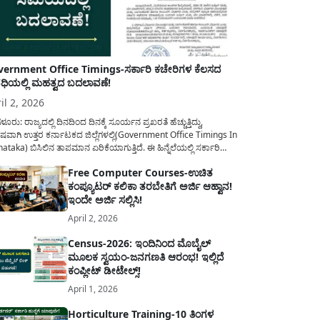
ernment Office Timings-ಸರ್ಕಾರಿ ಕಚೇರಿಗಳ ಕೆಲಸದ
ಿಯಲ್ಲಿ ಮಹತ್ವದ ಬದಲಾವಣೆ!
il 2, 2026
ಳೂರು: ರಾಜ್ಯದಲ್ಲಿ ದಿನದಿಂದ ದಿನಕ್ಕೆ ಸೂರ್ಯನ ಪ್ರಖರತೆ ಹೆಚ್ಚುತ್ತಿದ್ದು,
ಷವಾಗಿ ಉತ್ತರ ಕರ್ನಾಟಕದ ಜಿಲ್ಲೆಗಳಲ್ಲಿ(Government Office Timings In
ataka) ಬಿಸಿಲಿನ ತಾಪಮಾನ ಏರಿಕೆಯಾಗುತ್ತಿದೆ. ಈ ಹಿನ್ನೆಲೆಯಲ್ಲಿ ಸರ್ಕಾರಿ
ರರ ಹಿತದೃಷ್ಟಿಯಿಂದ ಹಾಗೂ ಸಾರ್ವಜನಿಕರ ಅನುಕೂಲಕ್ಕಾಗಿ ಕರ್ನಾಟಕ
Free Computer Courses-ಉಚಿತ
ಾರವು ಮಹತ್ವದ ನಿರ್ಧಾರವೊಂದನ್ನು ಕೈಗೊಂಡಿದೆ. ಕಿತ್ತೂರು ಕರ್ನಾಟಕ ಮತ್ತು
ಕಂಪ್ಯೂಟರ್ ಕಲಿಕಾ ತರಬೇತಿಗೆ ಅರ್ಜಿ ಆಹ್ವಾನ!
ಾಣ ಕರ್ನಾಟಕದ ಒಟ್ಟು 9 ಜಿಲ್ಲೆಗಳಲ್ಲಿ ಏಪ್ರಿಲ್...
ಇಂದೇ ಅರ್ಜಿ ಸಲ್ಲಿಸಿ!
April 2, 2026
Census-2026: ಇಂದಿನಿಂದ ಮೊಬೈಲ್
ಮೂಲಕ ಸ್ವಯಂ-ಜನಗಣತಿ ಆರಂಭ! ಇಲ್ಲಿದೆ
ಕಂಪ್ಲೀಟ್ ಡೀಟೇಲ್ಸ್!
April 1, 2026
Horticulture Training-10 ತಿಂಗಳ