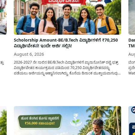
Scholorship Amount-BE/B.Tech ವಿದ್ಯಾರ್ಥಿಗಳಿಗೆ ₹70,250
Dam
ವಿದ್ಯಾರ್ಥಿವೇತನ! ಇಂದೇ ಅರ್ಜಿ ಸಲ್ಲಿಸಿ!
TMC
August 6, 2026
Aug
್ತು
2026-2027 ನೇ ಸಾಲಿನ BE/B.Tech ವಿದ್ಯಾರ್ಥಿಗಳಿಗೆ ಪ್ಯಾನಾಸೋನಿಕ್ ರಟ್ಟಿ ಛತ್ರ್
ಬೆಂ
ವಿದ್ಯಾರ್ಥಿವೇತನ ಕಾರ್ಯಕ್ರಮದ ವತಿಯಿಂದ 70,250 ವಿದ್ಯಾರ್ಥಿವೇತನವನ್ನು
ಪ್ರ
ಪಡೆಯಲು ಅರ್ಜಿಯನ್ನು ಆಹ್ವಾನಿಸಲಾಗಿದ್ದು, ಕೊನೆಯ ದಿನಾಂಕ ಮುಕ್ತಾಯವಾಗುವುದ
Wate
ಡೂ
ಒಳಗಾಗಿ ಅರ್ಜಿಯನ್ನು ಸಲ್ಲಿಸಲು ಕೋರಿದೆ. ಆರ್ಥಿಕವಾಗಿ ಹಿಂದುಳಿದ ಹಾಗೂ ಬಡ
ನೈಸರ
ಾಗಿ)
ಕುಟುಂಬ ವರ್ಗದ ವಿದ್ಯಾರ್ಥಿಗಳು ಅವರ ಮುಂದಿನ ಶಿಕ್ಷಣವನ್ನು ಮುಂದುವರಿಸಲು
04,
ಯಾವುದೇ ಅಡಚಣೆಯಾಗದಂತೆ ನೋಡಿಕೊಳ್ಳಲು ಈ ಯೋಜನೆಯನ್ನು ಜಾರಿಗೆ...
ಬರೋ