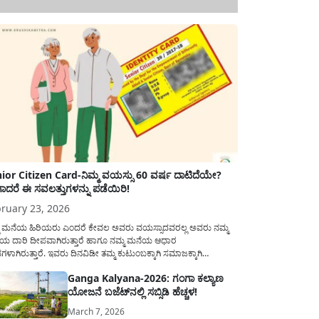
ior Citizen Card-ನಿಮ್ಮ ವಯಸ್ಸು 60 ವರ್ಷ ದಾಟಿದೆಯೇ?
ಾದರೆ ಈ ಸವಲತ್ತುಗಳನ್ನು ಪಡೆಯಿರಿ!
ruary 23, 2026
ಮ ಮನೆಯ ಹಿರಿಯರು ಎಂದರೆ ಕೇವಲ ಅವರು ವಯಸ್ಸಾದವರಲ್ಲ ಅವರು ನಮ್ಮ
ಯ ದಾರಿ ದೀಪವಾಗಿರುತ್ತಾರೆ ಹಾಗೂ ನಮ್ಮ ಮನೆಯ ಆಧಾರ
ಭಗಳಾಗಿರುತ್ತಾರೆ. ಇವರು ದಿನವಿಡೀ ತಮ್ಮ ಕುಟುಂಬಕ್ಕಾಗಿ ಸಮಾಜಕ್ಕಾಗಿ
ಿತಿರುತ್ತಾರೆ ಹಾಗೆಯೇ ಅವರು ತಮ್ಮ 60 ವರ್ಷಗಳ ನಂತರದ ಜೀವನವನ್ನು
Ganga Kalyana-2026: ಗಂಗಾ ಕಲ್ಯಾಣ
ಮದಿಯಿಂದ ಕಳೆಯಬೇಕೆಂಬುದು ಪ್ರತಿಯೊಬ್ಬರ ಕನಸಾಗಿರುತ್ತದೆ ಆದ್ದರಿಂದ
ಯೋಜನೆ ಬಜೆಟ್‌ನಲ್ಲಿ ಸಬ್ಸಿಡಿ ಹೆಚ್ಚಳ!
ಾರವು ಹಿರಿಯ ನಾಗರಿಕರ ಗುರುತಿನ ಚೀಟಿ...
March 7, 2026