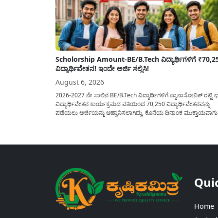
Scholorship Amount-BE/B.Tech ವಿದ್ಯಾರ್ಥಿಗಳಿಗೆ ₹70,2
ವಿದ್ಯಾರ್ಥಿವೇತನ! ಇಂದೇ ಅರ್ಜಿ ಸಲ್ಲಿಸಿ!
August 6, 2026
2026-2027 ನೇ ಸಾಲಿನ BE/B.Tech ವಿದ್ಯಾರ್ಥಿಗಳಿಗೆ ಪ್ಯಾನಾಸೋನಿಕ್ ರಟ್ಟಿ ಛತ
ವಿದ್ಯಾರ್ಥಿವೇತನ ಕಾರ್ಯಕ್ರಮದ ವತಿಯಿಂದ 70,250 ವಿದ್ಯಾರ್ಥಿವೇತನವನ್ನು
ಪಡೆಯಲು ಅರ್ಜಿಯನ್ನು ಆಹ್ವಾನಿಸಲಾಗಿದ್ದು, ಕೊನೆಯ ದಿನಾಂಕ ಮುಕ್ತಾಯವಾಗ
ಒಳಗಾಗಿ ಅರ್ಜಿಯನ್ನು ಸಲ್ಲಿಸಲು ಕೋರಿದೆ. ಆರ್ಥಿಕವಾಗಿ ಹಿಂದುಳಿದ ಹಾಗೂ ಬಡ
ಕುಟುಂಬ ವರ್ಗದ ವಿದ್ಯಾರ್ಥಿಗಳು ಅವರ ಮುಂದಿನ ಶಿಕ್ಷಣವನ್ನು ಮುಂದುವರಿಸಲ
ಯಾವುದೇ ಅಡಚಣೆಯಾಗದಂತೆ ನೋಡಿಕೊಳ್ಳಲು ಈ ಯೋಜನೆಯನ್ನು ಜಾರಿಗೆ...
Qui
Home