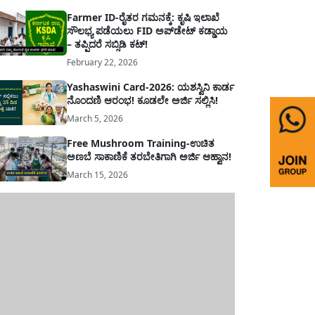
Farmer ID-ರೈತರ ಗಮನಕ್ಕೆ: ಕೃಷಿ ಇಲಾಖೆ
ಸೌಲಭ್ಯ ಪಡೆಯಲು FID ಅಪ್‌ಡೇಟ್ ಕಡ್ಡಾಯ
– ತಪ್ಪಿದರೆ ಸಬ್ಸಿಡಿ ಕಟ್!
February 22, 2026
Yashaswini Card-2026: ಯಶಸ್ವಿನಿ ಕಾರ್ಡ
ನೊಂದಣಿ ಆರಂಭ! ಕೂಡಲೇ ಅರ್ಜಿ ಸಲ್ಲಿಸಿ!
March 5, 2026
Free Mushroom Training-ಉಚಿತ
ಅಣಬೆ ಸಾಕಾಣಿಕೆ ತರಬೇತಿಗಾಗಿ ಅರ್ಜಿ ಆಹ್ವಾನ!
March 15, 2026