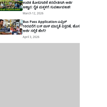
ಉಚಿತ ತೋಟಗಾರಿಕೆ ತರಬೇತಿಗಾಗಿ ಅರ್ಜಿ
ಆಹ್ವಾನ: ರೈತ ಮಕ್ಕಳಿಗೆ ಸುವರ್ಣಾವಕಾಶ!
March 12, 2026
Bus Pass Application-ಏಪ್ರಿಲ್
10ರವರೆಗೆ ಬಸ್ ಪಾಸ್ ಮಾನ್ಯತೆ ವಿಸ್ತರಣೆ, ಹೊಸ
ಅರ್ಜಿ ಸಲ್ಲಿಕೆ ಹೇಗೆ?
April 3, 2026