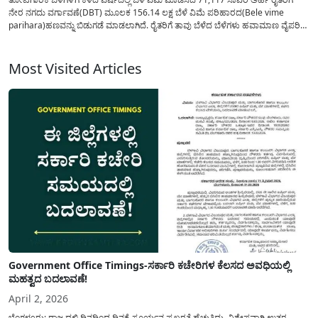
ನೇರ ನಗದು ವರ್ಗಾವಣೆ(DBT) ಮೂಲಕ 156.14 ಲಕ್ಷ ಬೆಳೆ ವಿಮೆ ಪರಿಹಾರದ(Bele vime
parihara)ಹಣವನ್ನು ಬಿಡುಗಡೆ ಮಾಡಲಾಗಿದೆ. ರೈತರಿಗೆ ತಾವು ಬೆಳೆದ ಬೆಳೆಗಳು ಹವಾಮಾಣ ವೈಪರಿತ್ಯ
ಸಮಯದಲ್ಲಿ ನಷ್ಟವಾದಾಗ ಇಂತಹ ಸನ್ನಿವೇಶದಲ್ಲಿ ಅರ್ಥಿಕವಾಗಿ ನೆರವು ನೀಡಲು ರಾಜ್ಯ ಮತ್ತು ಕೇಂದ್ರ...
Most Visited Articles
Government Office Timings-ಸರ್ಕಾರಿ ಕಚೇರಿಗಳ ಕೆಲಸದ ಅವಧಿಯಲ್ಲಿ
ಮಹತ್ವದ ಬದಲಾವಣೆ!
April 2, 2026
ಬೆಂಗಳೂರು: ರಾಜ್ಯದಲ್ಲಿ ದಿನದಿಂದ ದಿನಕ್ಕೆ ಸೂರ್ಯನ ಪ್ರಖರತೆ ಹೆಚ್ಚುತ್ತಿದ್ದು, ವಿಶೇಷವಾಗಿ ಉತ್ತರ