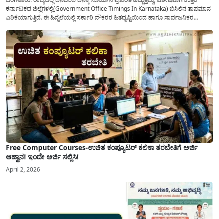
ಕರ್ನಾಟಕದ ಜಿಲ್ಲೆಗಳಲ್ಲಿ(Government Office Timings In Karnataka) ಬಿಸಿಲಿನ ತಾಪಮಾನ
ಏರಿಕೆಯಾಗುತ್ತಿದೆ. ಈ ಹಿನ್ನೆಲೆಯಲ್ಲಿ ಸರ್ಕಾರಿ ನೌಕರರ ಹಿತದೃಷ್ಟಿಯಿಂದ ಹಾಗೂ ಸಾರ್ವಜನಿಕರ
ಅನುಕೂಲಕ್ಕಾಗಿ ಕರ್ನಾಟಕ ಸರ್ಕಾರವು ಮಹತ್ವದ ನಿರ್ಧಾರವೊಂದನ್ನು ಕೈಗೊಂಡಿದೆ. ಕಿತ್ತೂರು ಕರ್ನಾಟಕ
ಮತ್ತು ಕಲ್ಯಾಣ ಕರ್ನಾಟಕದ ಒಟ್ಟು 9 ಜಿಲ್ಲೆಗಳಲ್ಲಿ ಏಪ್ರಿಲ್...
Free Computer Courses-ಉಚಿತ ಕಂಪ್ಯೂಟರ್ ಕಲಿಕಾ ತರಬೇತಿಗೆ ಅರ್ಜಿ
ಆಹ್ವಾನ! ಇಂದೇ ಅರ್ಜಿ ಸಲ್ಲಿಸಿ!
April 2, 2026