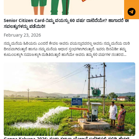
Senior Citizen Card-ನಿಮ್ಮ ವಯಸ್ಸು 60 ವರ್ಷ ದಾಟಿದೆಯೇ? ಹಾಗಾದರೆ ಈ
ಸವಲತ್ತುಗಳನ್ನು ಪಡೆಯಿರಿ!
February 23, 2026
ನಮ್ಮ ಮನೆಯ ಹಿರಿಯರು ಎಂದರೆ ಕೇವಲ ಅವರು ವಯಸ್ಸಾದವರಲ್ಲ ಅವರು ನಮ್ಮ ಮನೆಯ ದಾರಿ
ದೀಪವಾಗಿರುತ್ತಾರೆ ಹಾಗೂ ನಮ್ಮ ಮನೆಯ ಆಧಾರ ಸ್ತಂಭಗಳಾಗಿರುತ್ತಾರೆ. ಇವರು ದಿನವಿಡೀ ತಮ್ಮ
ಕುಟುಂಬಕ್ಕಾಗಿ ಸಮಾಜಕ್ಕಾಗಿ ದುಡಿತಿರುತ್ತಾರೆ ಹಾಗೆಯೇ ಅವರು ತಮ್ಮ 60 ವರ್ಷಗಳ ನಂತರದ
ಜೀವನವನ್ನು ನೆಮ್ಮದಿಯಿಂದ ಕಳೆಯಬೇಕೆಂಬುದು ಪ್ರತಿಯೊಬ್ಬರ ಕನಸಾಗಿರುತ್ತದೆ ಆದ್ದರಿಂದ ಸರ್ಕಾರವು
ಹಿರಿಯ ನಾಗರಿಕರ ಗುರುತಿನ ಚೀಟಿ...
Ganga Kalyana-2026: ಗಂಗಾ ಕಲ್ಯಾಣ ಯೋಜನೆ ಬಜೆಟ್‌ನಲ್ಲಿ ಸಬ್ಸಿಡಿ ಹೆಚ್ಚಳ!