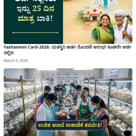
Yashaswini Card-2026: ಯಶಸ್ವಿನಿ ಕಾರ್ಡ ನೊಂದಣಿ ಆರಂಭ! ಕೂಡಲೇ ಅರ್ಜಿ
ಸಲ್ಲಿಸಿ!
March 5, 2026