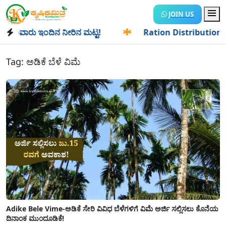
JOIN US
ಂವಾರು ಇಂದಿನ ನೀರಿನ ಮಟ್ಟ!
✱
Ration Distribution-ಪಡಿತರದಾರರಿ
Tag:
ಅಡಿಕೆ ಬೆಳೆ ವಿಮೆ
Adike Bele Vime-ಅಡಿಕೆ ಸೇರಿ ವಿವಿಧ ಬೆಳೆಗಳಿಗೆ ವಿಮೆ ಅರ್ಜಿ ಸಲ್ಲಿಸಲು ಕೊನೆಯ
ದಿನಾಂಕ ಮುಂದೂಡಿಕೆ!