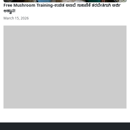
Free Mushroom Training-ಉಚಿತ ಅಣಬೆ ಸಾಕಾಣಿಕೆ ತರಬೇತಿಗಾಗಿ ಅರ್ಜಿ
ಆಹ್ವಾನ!
March 15, 2026