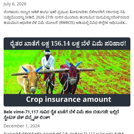
July 6, 2026
ಬೆಂಗಳೂರು: ರಾಜ್ಯದ ಅಡಿಕೆ ಹಾಗೂ ಇತರೆ ಪ್ರಮುಖ ತೋಟಗಾರಿಕಾ ಬೆಳೆಗಾರರಿಗೆ ಸರ್ಕಾರವು ಸಿಹಿ
ಸುದ್ದಿಯೊಂದನ್ನು ನೀಡಿದೆ. 2026-27ನೇ ಸಾಲಿನ ಮುಂಗಾರು ಹಂಗಾಮಿನ ‘ಮರುವಿನ್ಯಾಸಗೊಳಿಸಲಾದ
ಹವಾಮಾನ ಆಧಾರಿತ ಬೆಳೆ ವಿಮೆ ಯೋಜನೆ’ (RWBCIS) ಅಡಿಯಲ್ಲಿ ವಿವಿಧ ಜಿಲ್ಲೆಗಳ ಅಧಿಸೂಚಿತ
ಬೆಳೆಗಳಿಗೆ(Arecanut Insurance) ರೈತರ ನೋಂದಣಿಯ ಅಂತಿಮ ದಿನಾಂಕವನ್ನು ವಿಸ್ತರಿಸಿ ಸರ್ಕಾರ
ಆದೇಶ ಹೊರಡಿಸಿದೆ ಈ ಹಿಂದೆ ಅರ್ಜಿ...
Bele vime-71,117 ಸಾವಿರ ರೈತ ಖಾತೆಗೆ ಬೆಳೆ ವಿಮೆ ಹಣ ಬಿಡುಗಡೆ! ಇಲ್ಲಿದೆ
ಸ್ಟೇಟಸ್ ಚೆಕ್ ವೆಬ್ಸೈಟ್ ಲಿಂಕ್!
December 1, 2024
ತೋಟಗಾರಿಕೆ ಬೆಳೆಗಳಿಗೆ ಕಳೆದ ವರ್ಷದಲ್ಲಿ ಬೆಳೆ ವಿಮೆ ಮಾಡಿಸಿದ 71,117 ಸಾವಿರ ಅರ್ಹ ರೈತರಿಗೆ