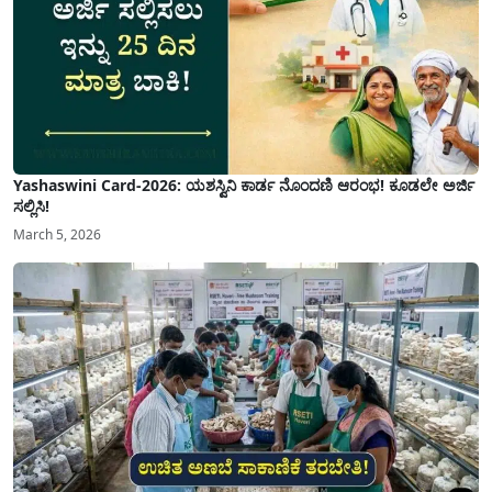
Yashaswini Card-2026: ಯಶಸ್ವಿನಿ ಕಾರ್ಡ ನೊಂದಣಿ ಆರಂಭ! ಕೂಡಲೇ ಅರ್ಜಿ
ಸಲ್ಲಿಸಿ!
March 5, 2026