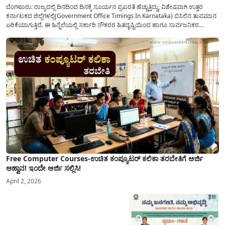
ಬೆಂಗಳೂರು: ರಾಜ್ಯದಲ್ಲಿ ದಿನದಿಂದ ದಿನಕ್ಕೆ ಸೂರ್ಯನ ಪ್ರಖರತೆ ಹೆಚ್ಚುತ್ತಿದ್ದು, ವಿಶೇಷವಾಗಿ ಉತ್ತರ
ಕರ್ನಾಟಕದ ಜಿಲ್ಲೆಗಳಲ್ಲಿ(Government Office Timings In Karnataka) ಬಿಸಿಲಿನ ತಾಪಮಾನ
ಏರಿಕೆಯಾಗುತ್ತಿದೆ. ಈ ಹಿನ್ನೆಲೆಯಲ್ಲಿ ಸರ್ಕಾರಿ ನೌಕರರ ಹಿತದೃಷ್ಟಿಯಿಂದ ಹಾಗೂ ಸಾರ್ವಜನಿಕರ
ಅನುಕೂಲಕ್ಕಾಗಿ ಕರ್ನಾಟಕ ಸರ್ಕಾರವು ಮಹತ್ವದ ನಿರ್ಧಾರವೊಂದನ್ನು ಕೈಗೊಂಡಿದೆ. ಕಿತ್ತೂರು ಕರ್ನಾಟಕ
ಮತ್ತು ಕಲ್ಯಾಣ ಕರ್ನಾಟಕದ ಒಟ್ಟು 9 ಜಿಲ್ಲೆಗಳಲ್ಲಿ ಏಪ್ರಿಲ್...
Free Computer Courses-ಉಚಿತ ಕಂಪ್ಯೂಟರ್ ಕಲಿಕಾ ತರಬೇತಿಗೆ ಅರ್ಜಿ
ಆಹ್ವಾನ! ಇಂದೇ ಅರ್ಜಿ ಸಲ್ಲಿಸಿ!
April 2, 2026