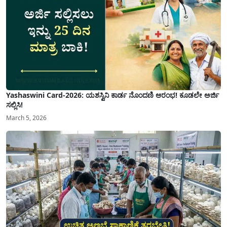
Yashaswini Card-2026: ಯಶಸ್ವಿನಿ ಕಾರ್ಡ ನೊಂದಣಿ ಆರಂಭ! ಕೂಡಲೇ ಅರ್ಜಿ
ಸಲ್ಲಿಸಿ!
March 5, 2026