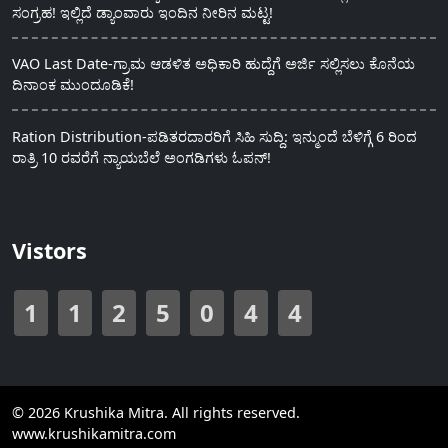
ಸಂಗ್ರಹ! ಇಲ್ಲಿದೆ ಡ್ಯಾಂವಾರು ಇಂದಿನ ನೀರಿನ ಮಟ್ಟ!
VAO Last Date-ಗ್ರಾಮ ಆಡಳಿತ ಅಧಿಕಾರಿ ಹುದ್ದೆಗೆ ಅರ್ಜಿ ಸಲ್ಲಿಸಲು ಕೊನೆಯ
ದಿನಾಂಕ ಮುಂದೂಡಿಕೆ!
Ration Distribution-ಪಡಿತರದಾರರಿಗೆ ಸಿಹಿ ಸುದ್ದಿ: ಇನ್ಮುಂದೆ ಬೆಳಿಗ್ಗೆ 6 ರಿಂದ
ರಾತ್ರಿ 10 ರವರೆಗೆ ನ್ಯಾಯಬೆಲೆ ಅಂಗಡಿಗಳು ಓಪನ್!
Vistors
1
1
2
5
0
4
4
© 2026 Krushika Mitra. All rights reserved.
www.krushikamitra.com