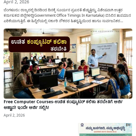
April 2, 2026
ಬೆಂಗಳೂರು: ರಾಜ್ಯದಲ್ಲಿ ದಿನದಿಂದ ದಿನಕ್ಕೆ ಸೂರ್ಯನ ಪ್ರಖರತೆ ಹೆಚ್ಚುತ್ತಿದ್ದು, ವಿಶೇಷವಾಗಿ ಉತ್ತರ
ಕರ್ನಾಟಕದ ಜಿಲ್ಲೆಗಳಲ್ಲಿ(Government Office Timings In Karnataka) ಬಿಸಿಲಿನ ತಾಪಮಾನ
ಏರಿಕೆಯಾಗುತ್ತಿದೆ. ಈ ಹಿನ್ನೆಲೆಯಲ್ಲಿ ಸರ್ಕಾರಿ ನೌಕರರ ಹಿತದೃಷ್ಟಿಯಿಂದ ಹಾಗೂ ಸಾರ್ವಜನಿಕರ
ಅನುಕೂಲಕ್ಕಾಗಿ ಕರ್ನಾಟಕ ಸರ್ಕಾರವು ಮಹತ್ವದ ನಿರ್ಧಾರವೊಂದನ್ನು ಕೈಗೊಂಡಿದೆ. ಕಿತ್ತೂರು ಕರ್ನಾಟಕ
ಮತ್ತು ಕಲ್ಯಾಣ ಕರ್ನಾಟಕದ ಒಟ್ಟು 9 ಜಿಲ್ಲೆಗಳಲ್ಲಿ ಏಪ್ರಿಲ್...
Free Computer Courses-ಉಚಿತ ಕಂಪ್ಯೂಟರ್ ಕಲಿಕಾ ತರಬೇತಿಗೆ ಅರ್ಜಿ
ಆಹ್ವಾನ! ಇಂದೇ ಅರ್ಜಿ ಸಲ್ಲಿಸಿ!
April 2, 2026