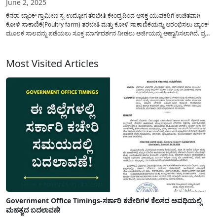
June 2, 2025
ಕೆನರಾ ಬ್ಯಾಂಕ್ ಗ್ರಾಮೀಣ ಸ್ವ-ಉದ್ಯೋಗ ತರಬೇತಿ ಕೇಂದ್ರದಿಂದ ಆಸಕ್ತ ಯುವಕರಿಗೆ ಉಚಿತವಾಗಿ
ಕೋಳಿ ಸಾಕಾಣಿಕೆ(Poultry farm) ತರಬೇತಿ ಮತ್ತು ಕೋಳಿ ಸಾಕಾಣಿಕೆಯನ್ನು ಆರಂಭಿಸಲು ಬ್ಯಾಂಕ್
ಮೂಲಕ ಸಾಲವನ್ನು ಪಡೆಯಲು ಸೂಕ್ತ ಮಾರ್ಗದರ್ಶನ ನೀಡಲು ಅರ್ಜಿಯನ್ನು ಆಹ್ವಾನಿಸಲಾಗಿದೆ. ಪ್ರಸ್ತುತ
ದಿನದಿಂದ ದಿನಕ್ಕೆ ಬದಲಾಗುತ್ತಿರುವ ಹವಾಮಾನದಲ್ಲಿ ಕೃಷಿ ಜೊತೆಗೆ ಉಪಕಸುಬುಗಳನ್ನು ಮಾಡುವುದು
ಅತೀ ಮುಖ್ಯವಾಗಿದೆ ಇದಕ್ಕೆ ಪೂರಕವಾಗಿ ಕೋಳಿ...
Most Visited Articles
Government Office Timings-ಸರ್ಕಾರಿ ಕಚೇರಿಗಳ ಕೆಲಸದ ಅವಧಿಯಲ್ಲಿ
ಮಹತ್ವದ ಬದಲಾವಣೆ!