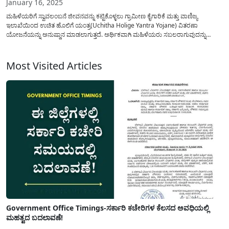
January 16, 2025
ಮಹಿಳೆಯರಿಗೆ ಸ್ವಾವಲಂಬನೆ ಜೀವನವನ್ನು ಕಟ್ಟಿಕೊಳ್ಳಲು ಗ್ರಾಮೀಣ ಕೈಗಾರಿಕೆ ಮತ್ತು ವಾಣಿಜ್ಯ
ಇಲಾಖೆಯಿಂದ ಉಚಿತ ಹೊಲಿಗೆ ಯಂತ್ರ(Uchitha Holige Yantra Yojane) ವಿತರಣಾ
ಯೋಜನೆಯನ್ನು ಅನುಷ್ಥಾನ ಮಾಡಲಾಗುತ್ತದೆ. ಅರ್ಥಿಕವಾಗಿ ಮಹಿಳೆಯರು ಸಬಲರಾಗುವುದನ್ನು
ಉತ್ತೇಜನ ನೀಡಲು ಸ್ವ-ಉದ್ಯೋಗವನ್ನು ಮಾಡಿ ನೆರವು ನೀಡಲು ಪ್ರತಿ ವರ್ಷ ಗ್ರಾಮೀಣ ಕೈಗಾರಿಕೆ ಮತ್ತು
ವಾಣಿಜ್ಯ ಇಲಾಖೆಯಿಂದ ಟೈಲರಿಂಗ್ ಮಶಿನ್(Free Sewing Machine) ಗಳನ್ನು...
Most Visited Articles
Government Office Timings-ಸರ್ಕಾರಿ ಕಚೇರಿಗಳ ಕೆಲಸದ ಅವಧಿಯಲ್ಲಿ
ಮಹತ್ವದ ಬದಲಾವಣೆ!