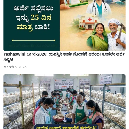
Yashaswini Card-2026: ಯಶಸ್ವಿನಿ ಕಾರ್ಡ ನೊಂದಣಿ ಆರಂಭ! ಕೂಡಲೇ ಅರ್ಜಿ
ಸಲ್ಲಿಸಿ!
March 5, 2026