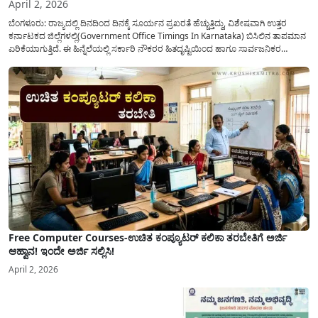
April 2, 2026
ಬೆಂಗಳೂರು: ರಾಜ್ಯದಲ್ಲಿ ದಿನದಿಂದ ದಿನಕ್ಕೆ ಸೂರ್ಯನ ಪ್ರಖರತೆ ಹೆಚ್ಚುತ್ತಿದ್ದು, ವಿಶೇಷವಾಗಿ ಉತ್ತರ
ಕರ್ನಾಟಕದ ಜಿಲ್ಲೆಗಳಲ್ಲಿ(Government Office Timings In Karnataka) ಬಿಸಿಲಿನ ತಾಪಮಾನ
ಏರಿಕೆಯಾಗುತ್ತಿದೆ. ಈ ಹಿನ್ನೆಲೆಯಲ್ಲಿ ಸರ್ಕಾರಿ ನೌಕರರ ಹಿತದೃಷ್ಟಿಯಿಂದ ಹಾಗೂ ಸಾರ್ವಜನಿಕರ
ಅನುಕೂಲಕ್ಕಾಗಿ ಕರ್ನಾಟಕ ಸರ್ಕಾರವು ಮಹತ್ವದ ನಿರ್ಧಾರವೊಂದನ್ನು ಕೈಗೊಂಡಿದೆ. ಕಿತ್ತೂರು ಕರ್ನಾಟಕ
ಮತ್ತು ಕಲ್ಯಾಣ ಕರ್ನಾಟಕದ ಒಟ್ಟು 9 ಜಿಲ್ಲೆಗಳಲ್ಲಿ ಏಪ್ರಿಲ್...
Free Computer Courses-ಉಚಿತ ಕಂಪ್ಯೂಟರ್ ಕಲಿಕಾ ತರಬೇತಿಗೆ ಅರ್ಜಿ
ಆಹ್ವಾನ! ಇಂದೇ ಅರ್ಜಿ ಸಲ್ಲಿಸಿ!
April 2, 2026