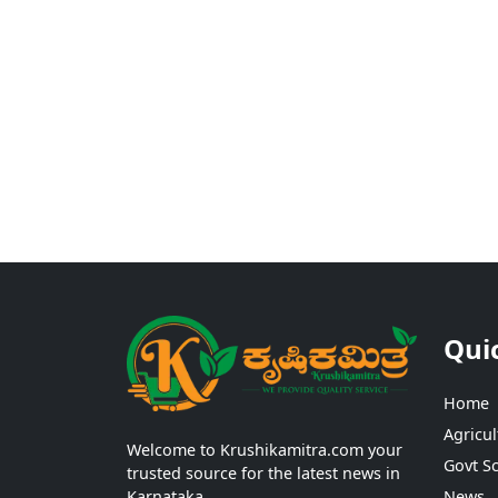
Qui
Home
Agricul
Welcome to Krushikamitra.com your
Govt S
trusted source for the latest news in
Karnataka.
News