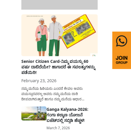
Senior Citizen Card-ನಿಮ್ಮ ವಯಸ್ಸು 60
ವರ್ಷ ದಾಟಿದೆಯೇ? ಹಾಗಾದರೆ ಈ ಸವಲತ್ತುಗಳನ್ನು
ಪಡೆಯಿರಿ!
February 23, 2026
ನಮ್ಮ ಮನೆಯ ಹಿರಿಯರು ಎಂದರೆ ಕೇವಲ ಅವರು
ವಯಸ್ಸಾದವರಲ್ಲ ಅವರು ನಮ್ಮ ಮನೆಯ ದಾರಿ
ದೀಪವಾಗಿರುತ್ತಾರೆ ಹಾಗೂ ನಮ್ಮ ಮನೆಯ ಆಧಾರ
ಸ್ತಂಭಗಳಾಗಿರುತ್ತಾರೆ. ಇವರು ದಿನವಿಡೀ ತಮ್ಮ ಕುಟುಂಬಕ್ಕಾಗಿ
Ganga Kalyana-2026:
ಸಮಾಜಕ್ಕಾಗಿ ದುಡಿತಿರುತ್ತಾರೆ ಹಾಗೆಯೇ ಅವರು ತಮ್ಮ 60
ಗಂಗಾ ಕಲ್ಯಾಣ ಯೋಜನೆ
ವರ್ಷಗಳ ನಂತರದ ಜೀವನವನ್ನು ನೆಮ್ಮದಿಯಿಂದ
ಕಳೆಯಬೇಕೆಂಬುದು ಪ್ರತಿಯೊಬ್ಬರ ಕನಸಾಗಿರುತ್ತದೆ ಆದ್ದರಿಂದ
ಬಜೆಟ್‌ನಲ್ಲಿ ಸಬ್ಸಿಡಿ ಹೆಚ್ಚಳ!
ಸರ್ಕಾರವು ಹಿರಿಯ ನಾಗರಿಕರ ಗುರುತಿನ ಚೀಟಿ...
March 7, 2026