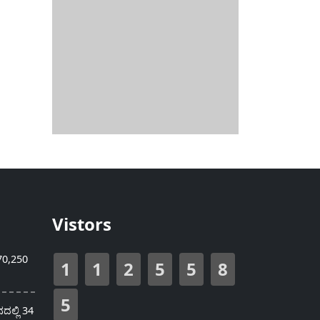
Vistors
70,250
1
1
2
5
5
8
5
ಲ್ಲಿ 34