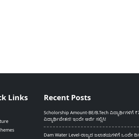
ck Links
Recent Posts
Scholorship Amount-BE/B.Tech ವಿದ್ಯಾರ್ಥಿಗಳಿಗೆ ₹
ವಿದ್ಯಾರ್ಥಿವೇತನ! ಇಂದೇ ಅರ್ಜಿ ಸಲ್ಲಿಸಿ!
ture
chemes
Dam Water Level-ರಾಜ್ಯದ ಜಲಾಶಯಗಳಿಗೆ ಒಂದೇ ದಿನದ