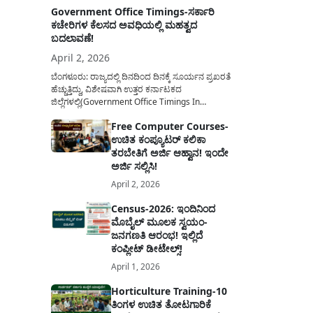
Government Office Timings-ಸರ್ಕಾರಿ
ಕಚೇರಿಗಳ ಕೆಲಸದ ಅವಧಿಯಲ್ಲಿ ಮಹತ್ವದ
ಬದಲಾವಣೆ!
April 2, 2026
ಬೆಂಗಳೂರು: ರಾಜ್ಯದಲ್ಲಿ ದಿನದಿಂದ ದಿನಕ್ಕೆ ಸೂರ್ಯನ ಪ್ರಖರತೆ
ಹೆಚ್ಚುತ್ತಿದ್ದು, ವಿಶೇಷವಾಗಿ ಉತ್ತರ ಕರ್ನಾಟಕದ
ಜಿಲ್ಲೆಗಳಲ್ಲಿ(Government Office Timings In
Karnataka) ಬಿಸಿಲಿನ ತಾಪಮಾನ ಏರಿಕೆಯಾಗುತ್ತಿದೆ. ಈ
Free Computer Courses-
ಹಿನ್ನೆಲೆಯಲ್ಲಿ ಸರ್ಕಾರಿ ನೌಕರರ ಹಿತದೃಷ್ಟಿಯಿಂದ ಹಾಗೂ
ಉಚಿತ ಕಂಪ್ಯೂಟರ್ ಕಲಿಕಾ
ಸಾರ್ವಜನಿಕರ ಅನುಕೂಲಕ್ಕಾಗಿ ಕರ್ನಾಟಕ ಸರ್ಕಾರವು
ಮಹತ್ವದ ನಿರ್ಧಾರವೊಂದನ್ನು ಕೈಗೊಂಡಿದೆ. ಕಿತ್ತೂರು ಕರ್ನಾಟಕ
ತರಬೇತಿಗೆ ಅರ್ಜಿ ಆಹ್ವಾನ! ಇಂದೇ
ಮತ್ತು ಕಲ್ಯಾಣ ಕರ್ನಾಟಕದ ಒಟ್ಟು 9 ಜಿಲ್ಲೆಗಳಲ್ಲಿ ಏಪ್ರಿಲ್...
ಅರ್ಜಿ ಸಲ್ಲಿಸಿ!
April 2, 2026
Census-2026: ಇಂದಿನಿಂದ
ಮೊಬೈಲ್ ಮೂಲಕ ಸ್ವಯಂ-
ಜನಗಣತಿ ಆರಂಭ! ಇಲ್ಲಿದೆ
ಕಂಪ್ಲೀಟ್ ಡೀಟೇಲ್ಸ್!
April 1, 2026
Horticulture Training-10
ತಿಂಗಳ ಉಚಿತ ತೋಟಗಾರಿಕೆ