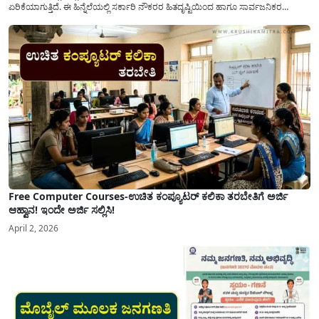
ಏರಿಕೆಯಾಗುತ್ತಿದೆ. ಈ ಹಿನ್ನೆಲೆಯಲ್ಲಿ ಸರ್ಕಾರಿ ನೌಕರರ ಹಿತದೃಷ್ಟಿಯಿಂದ ಹಾಗೂ ಸಾರ್ವಜನಿಕರ
ಅನುಕೂಲಕ್ಕಾಗಿ ಕರ್ನಾಟಕ ಸರ್ಕಾರವು ಮಹತ್ವದ ನಿರ್ಧಾರವೊಂದನ್ನು ಕೈಗೊಂಡಿದೆ. ಕಿತ್ತೂರು ಕರ್ನಾಟಕ
ಮತ್ತು ಕಲ್ಯಾಣ ಕರ್ನಾಟಕದ ಒಟ್ಟು 9 ಜಿಲ್ಲೆಗಳಲ್ಲಿ ಏಪ್ರಿಲ್...
Free Computer Courses-ಉಚಿತ ಕಂಪ್ಯೂಟರ್ ಕಲಿಕಾ ತರಬೇತಿಗೆ ಅರ್ಜಿ
ಆಹ್ವಾನ! ಇಂದೇ ಅರ್ಜಿ ಸಲ್ಲಿಸಿ!
April 2, 2026