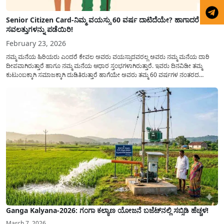
Senior Citizen Card-ನಿಮ್ಮ ವಯಸ್ಸು 60 ವರ್ಷ ದಾಟಿದೆಯೇ? ಹಾಗಾದರೆ ಈ
ಸವಲತ್ತುಗಳನ್ನು ಪಡೆಯಿರಿ!
February 23, 2026
ನಮ್ಮ ಮನೆಯ ಹಿರಿಯರು ಎಂದರೆ ಕೇವಲ ಅವರು ವಯಸ್ಸಾದವರಲ್ಲ ಅವರು ನಮ್ಮ ಮನೆಯ ದಾರಿ
ದೀಪವಾಗಿರುತ್ತಾರೆ ಹಾಗೂ ನಮ್ಮ ಮನೆಯ ಆಧಾರ ಸ್ತಂಭಗಳಾಗಿರುತ್ತಾರೆ. ಇವರು ದಿನವಿಡೀ ತಮ್ಮ
ಕುಟುಂಬಕ್ಕಾಗಿ ಸಮಾಜಕ್ಕಾಗಿ ದುಡಿತಿರುತ್ತಾರೆ ಹಾಗೆಯೇ ಅವರು ತಮ್ಮ 60 ವರ್ಷಗಳ ನಂತರದ
ಜೀವನವನ್ನು ನೆಮ್ಮದಿಯಿಂದ ಕಳೆಯಬೇಕೆಂಬುದು ಪ್ರತಿಯೊಬ್ಬರ ಕನಸಾಗಿರುತ್ತದೆ ಆದ್ದರಿಂದ ಸರ್ಕಾರವು
ಹಿರಿಯ ನಾಗರಿಕರ ಗುರುತಿನ ಚೀಟಿ...
Ganga Kalyana-2026: ಗಂಗಾ ಕಲ್ಯಾಣ ಯೋಜನೆ ಬಜೆಟ್‌ನಲ್ಲಿ ಸಬ್ಸಿಡಿ ಹೆಚ್ಚಳ!
March 7, 2026