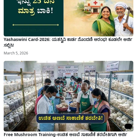
Yashaswini Card-2026: ಯಶಸ್ವಿನಿ ಕಾರ್ಡ ನೊಂದಣಿ ಆರಂಭ! ಕೂಡಲೇ ಅರ್ಜಿ
ಸಲ್ಲಿಸಿ!
March 5, 2026
Free Mushroom Training-ಉಚಿತ ಅಣಬೆ ಸಾಕಾಣಿಕೆ ತರಬೇತಿಗಾಗಿ ಅರ್ಜಿ