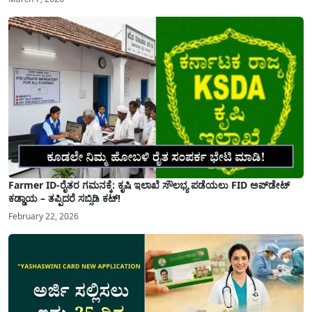
Farmer ID-ರೈತರ ಗಮನಕ್ಕೆ: ಕೃಷಿ ಇಲಾಖೆ ಸೌಲಭ್ಯ ಪಡೆಯಲು FID ಅಪ್‌ಡೇಟ್
ಕಡ್ಡಾಯ – ತಪ್ಪಿದರೆ ಸಬ್ಸಿಡಿ ಕಟ್!
February 22, 2026