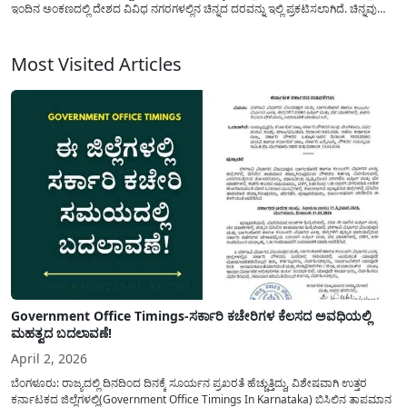
ಇಂದಿನ ಅಂಕಣದಲ್ಲಿ ದೇಶದ ವಿವಿಧ ನಗರಗಳಲ್ಲಿನ ಚಿನ್ನದ ದರವನ್ನು ಇಲ್ಲಿ ಪ್ರಕಟಿಸಲಾಗಿದೆ. ಚಿನ್ನವು
ಹೆಣ್ಣು ಮಕ್ಕಳಿಗೆ ನೆಚ್ಚಿನ ಅಭರಣಗಳಲ್ಲಿ ಒಂದಾಗಿದ್ದು, ನಮ್ಮ ದೇಶದಲ್ಲಿ ಮದುವೆ ಸಮಯದಲ್ಲಿ...
Most Visited Articles
Government Office Timings-ಸರ್ಕಾರಿ ಕಚೇರಿಗಳ ಕೆಲಸದ ಅವಧಿಯಲ್ಲಿ
ಮಹತ್ವದ ಬದಲಾವಣೆ!
April 2, 2026
ಬೆಂಗಳೂರು: ರಾಜ್ಯದಲ್ಲಿ ದಿನದಿಂದ ದಿನಕ್ಕೆ ಸೂರ್ಯನ ಪ್ರಖರತೆ ಹೆಚ್ಚುತ್ತಿದ್ದು, ವಿಶೇಷವಾಗಿ ಉತ್ತರ
ಕರ್ನಾಟಕದ ಜಿಲ್ಲೆಗಳಲ್ಲಿ(Government Office Timings In Karnataka) ಬಿಸಿಲಿನ ತಾಪಮಾನ