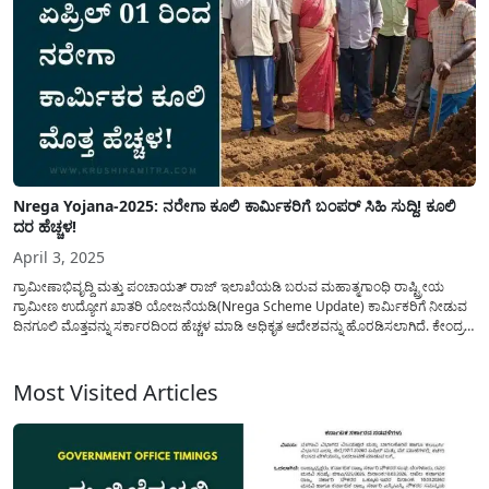
Nrega Yojana-2025: ನರೇಗಾ ಕೂಲಿ ಕಾರ್ಮಿಕರಿಗೆ ಬಂಪರ್ ಸಿಹಿ ಸುದ್ದಿ! ಕೂಲಿ
ದರ ಹೆಚ್ಚಳ!
April 3, 2025
ಗ್ರಾಮೀಣಾಭಿವೃದ್ದಿ ಮತ್ತು ಪಂಚಾಯತ್ ರಾಜ್ ಇಲಾಖೆಯಡಿ ಬರುವ ಮಹಾತ್ಮಗಾಂಧಿ ರಾಷ್ಟ್ರೀಯ
ಗ್ರಾಮೀಣ ಉದ್ಯೋಗ ಖಾತರಿ ಯೋಜನೆಯಡಿ(Nrega Scheme Update) ಕಾರ್ಮಿಕರಿಗೆ ನೀಡುವ
ದಿನಗೂಲಿ ಮೊತ್ತವನ್ನು ಸರ್ಕಾರದಿಂದ ಹೆಚ್ಚಳ ಮಾಡಿ ಅಧಿಕೃತ ಆದೇಶವನ್ನು ಹೊರಡಿಸಲಾಗಿದೆ. ಕೇಂದ್ರ
ಮತ್ತು ರಾಜ್ಯ ಸರ್ಕಾರದ ಸಹಯೋಗದಲ್ಲಿ ಈ ಯೋಜನೆಯನ್ನು(MGNREGA Scheme) ಅನುಷ್ಥಾನ
ಮಾಡಲಾಗುತ್ತಿದ್ದು ಈ ಹಿಂದೆ ಪ್ರತಿ ನಿತ್ಯ ಈ ಯೋಜನೆಯಡಿ...
Most Visited Articles