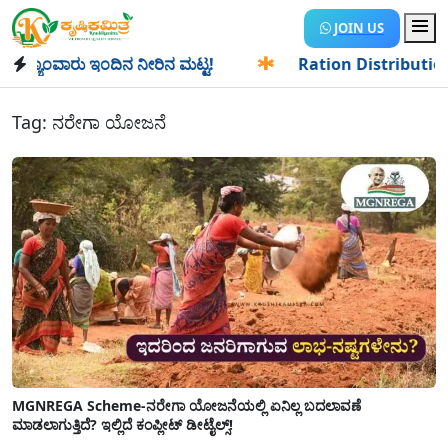
JOIN US
ಂವಾರು ಇಂದಿನ ನೀರಿನ ಮಟ್ಟ!
✱
Ration Distribution-ಪಡಿತರದಾರರ
Tag:
ನರೇಗಾ ಯೋಜನೆ
MGNREGA Scheme-ನರೇಗಾ ಯೋಜನೆಯಲ್ಲಿ ಏನಿಲ್ಲ ಬದಲಾವಣೆ
ಮಾಡಲಾಗುತ್ತಿದೆ? ಇಲ್ಲಿದೆ ಕಂಪ್ಲೀಟ್ ಡೀಟೈಲ್ಸ್!