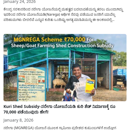
January 24, 2026
ಕೇಂದ್ರ ಸರಕಾರದಿಂದ ನರೇಗಾ ಯೋಜನೆಯಲ್ಲಿ ಮಹತ್ವದ ಬದಲಾವಣೆಯನ್ನು ತರಲು ಮುಂದಾಗಿದ್ದು
ಇದರಿಂದ ನರೇಗಾ ಯೋಜನೆಯಡಿ(Narega) ಆರ್ಥಿಕ ನೆರವು ಪಡೆಯುವ ಜನರಿಗೆ ಯಾವೆಲ್ಲ
ಪರಿಣಾಮಗಳು ಬೀರಲಿವೆ ಎನ್ನುವ ಕುರಿತು ಒಂದಿಷ್ಟು ಅಗತ್ಯ ಮಾಹಿತಿಯನ್ನು ಈ ಅಂಕಣದಲ್ಲಿ
ಹಂಚಿಕೊಳ್ಳಲಾಗಿದೆ. ಗ್ರಾಮೀಣ ಭಾಗದ ಜನರ ಬದುಕಿಗೆ ಆಸರೆಯಾಗಿದ್ದ ಮಹಾತ್ಮ ಗಾಂಧಿ ರಾಷ್ಟ್ರೀಯ
ಗ್ರಾಮೀಣ ಉದ್ಯೋಗ ಖಾತರಿ ಯೋಜನೆ (MGNREGA) ಈಗ...
Kuri Shed Subsidy-ನರೇಗಾ ಯೋಜನೆಯಡಿ ಕುರಿ ಶೆಡ್ ನಿರ್ಮಾಣಕ್ಕೆ ರೂ
70,000 ಪಡೆಯುವುದು ಹೇಗೆ!
January 8, 2026
ನರೇಗಾ (MGNREGA) ಯೋಜನೆ ಮೂಲಕ ಗ್ರಾಮೀಣ ಪ್ರದೇಶದ ಕುಟುಂಬಗಳಿಗೆ ಉದ್ಯೋಗ