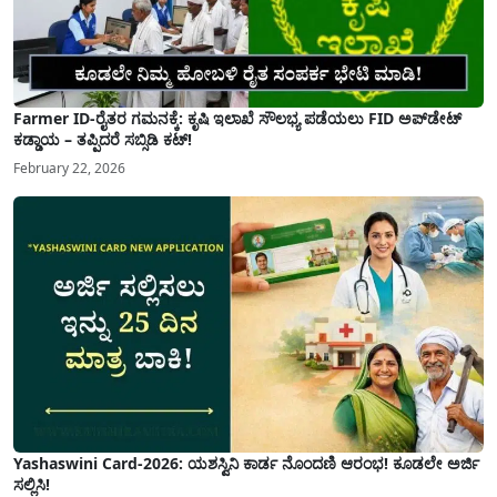
Farmer ID-ರೈತರ ಗಮನಕ್ಕೆ: ಕೃಷಿ ಇಲಾಖೆ ಸೌಲಭ್ಯ ಪಡೆಯಲು FID ಅಪ್‌ಡೇಟ್
ಕಡ್ಡಾಯ – ತಪ್ಪಿದರೆ ಸಬ್ಸಿಡಿ ಕಟ್!
February 22, 2026
Yashaswini Card-2026: ಯಶಸ್ವಿನಿ ಕಾರ್ಡ ನೊಂದಣಿ ಆರಂಭ! ಕೂಡಲೇ ಅರ್ಜಿ
ಸಲ್ಲಿಸಿ!