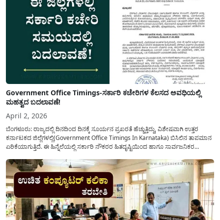
Government Office Timings-ಸರ್ಕಾರಿ ಕಚೇರಿಗಳ ಕೆಲಸದ ಅವಧಿಯಲ್ಲಿ
ಮಹತ್ವದ ಬದಲಾವಣೆ!
April 2, 2026
ಬೆಂಗಳೂರು: ರಾಜ್ಯದಲ್ಲಿ ದಿನದಿಂದ ದಿನಕ್ಕೆ ಸೂರ್ಯನ ಪ್ರಖರತೆ ಹೆಚ್ಚುತ್ತಿದ್ದು, ವಿಶೇಷವಾಗಿ ಉತ್ತರ
ಕರ್ನಾಟಕದ ಜಿಲ್ಲೆಗಳಲ್ಲಿ(Government Office Timings In Karnataka) ಬಿಸಿಲಿನ ತಾಪಮಾನ
ಏರಿಕೆಯಾಗುತ್ತಿದೆ. ಈ ಹಿನ್ನೆಲೆಯಲ್ಲಿ ಸರ್ಕಾರಿ ನೌಕರರ ಹಿತದೃಷ್ಟಿಯಿಂದ ಹಾಗೂ ಸಾರ್ವಜನಿಕರ
ಅನುಕೂಲಕ್ಕಾಗಿ ಕರ್ನಾಟಕ ಸರ್ಕಾರವು ಮಹತ್ವದ ನಿರ್ಧಾರವೊಂದನ್ನು ಕೈಗೊಂಡಿದೆ. ಕಿತ್ತೂರು ಕರ್ನಾಟಕ
ಮತ್ತು ಕಲ್ಯಾಣ ಕರ್ನಾಟಕದ ಒಟ್ಟು 9 ಜಿಲ್ಲೆಗಳಲ್ಲಿ ಏಪ್ರಿಲ್...