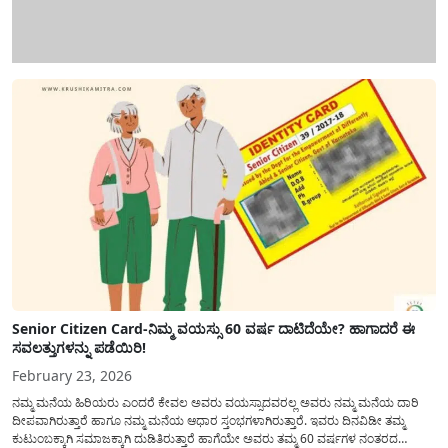
Senior Citizen Card-ನಿಮ್ಮ ವಯಸ್ಸು 60 ವರ್ಷ ದಾಟಿದೆಯೇ? ಹಾಗಾದರೆ ಈ
ಸವಲತ್ತುಗಳನ್ನು ಪಡೆಯಿರಿ!
February 23, 2026
ನಮ್ಮ ಮನೆಯ ಹಿರಿಯರು ಎಂದರೆ ಕೇವಲ ಅವರು ವಯಸ್ಸಾದವರಲ್ಲ ಅವರು ನಮ್ಮ ಮನೆಯ ದಾರಿ
ದೀಪವಾಗಿರುತ್ತಾರೆ ಹಾಗೂ ನಮ್ಮ ಮನೆಯ ಆಧಾರ ಸ್ತಂಭಗಳಾಗಿರುತ್ತಾರೆ. ಇವರು ದಿನವಿಡೀ ತಮ್ಮ
ಕುಟುಂಬಕ್ಕಾಗಿ ಸಮಾಜಕ್ಕಾಗಿ ದುಡಿತಿರುತ್ತಾರೆ ಹಾಗೆಯೇ ಅವರು ತಮ್ಮ 60 ವರ್ಷಗಳ ನಂತರದ