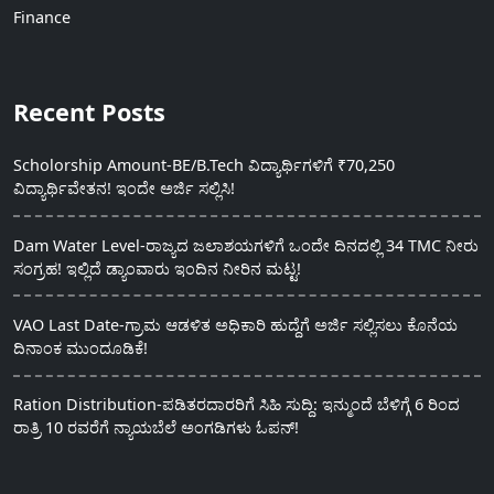
Finance
Recent Posts
Scholorship Amount-BE/B.Tech ವಿದ್ಯಾರ್ಥಿಗಳಿಗೆ ₹70,250
ವಿದ್ಯಾರ್ಥಿವೇತನ! ಇಂದೇ ಅರ್ಜಿ ಸಲ್ಲಿಸಿ!
Dam Water Level-ರಾಜ್ಯದ ಜಲಾಶಯಗಳಿಗೆ ಒಂದೇ ದಿನದಲ್ಲಿ 34 TMC ನೀರು
ಸಂಗ್ರಹ! ಇಲ್ಲಿದೆ ಡ್ಯಾಂವಾರು ಇಂದಿನ ನೀರಿನ ಮಟ್ಟ!
VAO Last Date-ಗ್ರಾಮ ಆಡಳಿತ ಅಧಿಕಾರಿ ಹುದ್ದೆಗೆ ಅರ್ಜಿ ಸಲ್ಲಿಸಲು ಕೊನೆಯ
ದಿನಾಂಕ ಮುಂದೂಡಿಕೆ!
Ration Distribution-ಪಡಿತರದಾರರಿಗೆ ಸಿಹಿ ಸುದ್ದಿ: ಇನ್ಮುಂದೆ ಬೆಳಿಗ್ಗೆ 6 ರಿಂದ
ರಾತ್ರಿ 10 ರವರೆಗೆ ನ್ಯಾಯಬೆಲೆ ಅಂಗಡಿಗಳು ಓಪನ್!