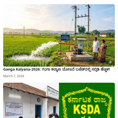
ಜೀವನವನ್ನು ನೆಮ್ಮದಿಯಿಂದ ಕಳೆಯಬೇಕೆಂಬುದು ಪ್ರತಿಯೊಬ್ಬರ ಕನಸಾಗಿರುತ್ತದೆ ಆದ್ದರಿಂದ ಸರ್ಕಾರವು
ಹಿರಿಯ ನಾಗರಿಕರ ಗುರುತಿನ ಚೀಟಿ...
Ganga Kalyana-2026: ಗಂಗಾ ಕಲ್ಯಾಣ ಯೋಜನೆ ಬಜೆಟ್‌ನಲ್ಲಿ ಸಬ್ಸಿಡಿ ಹೆಚ್ಚಳ!
March 7, 2026