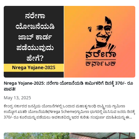
ಪಂಚಾಯತ್ ರಾಜ್ ಇಲಾಖೆಯಿಂದ(RDPR) ನರೇಗಾ ಯೋಜನೆಯಡಿ ವಿವಿಧ ಬಗ್ಗೆಯ ಕಾಮಗಾರಿಗಳ
ಪ್ರಯೋಜನವನ್ನು ಪಡೆಯಲು ಅರ್ಹ...
Nrega Yojane-2025: ನರೇಗಾ ಯೋಜನೆಯಡಿ ಕಾರ್ಮಿಕರಿಗೆ ದಿನಕ್ಕೆ 370/- ರೂ
ಪಾವತಿ!
May 13, 2025
ಕೇಂದ್ರ ಸರ್ಕಾರದ ಜನಪ್ರಿಯ ಯೋಜನೆಗಳಲ್ಲಿ ಒಂದಾದ ಮಹಾತ್ಮ ಗಾಂಧಿ ರಾಷ್ಟ್ರೀಯ ಗ್ರಾಮೀಣ
ಉದ್ಯೋಗ ಖಾತರಿ ಯೋಜನೆಯಡಿ(Nrega Scheme)ಗ್ರಾಮೀಣ ಭಾಗದಲ್ಲಿ ವಾಸಿಸುವ ಜನರು ದಿನಕ್ಕೆ
370/- ರೂ ಕೂಲಿಯನ್ನು ಪಡೆಯಲು ಅವಕಾಶವಿದ್ದು ಇದರ ಕುರಿತು ಸಂಪೂರ್ಣ ಮಾಹಿತಿಯನ್ನು ಈ
ಲೇಖನದಲ್ಲಿ ಹಂಚಿಕೊಳ್ಳಲಾಗಿದೆ. ಗ್ರಾಮೀಣ ಭಾಗದ ಜನರು ಕೆಲಸಕ್ಕಾಗಿ ನಗರ ಪ್ರದೇಶಕ್ಕೆ ವಲಸೆ
ಹೋಗುವುದನ್ನು ತಪ್ಪಿಸಲು ಜೊತೆಗೆ ಗ್ರಾಮೀಣ...