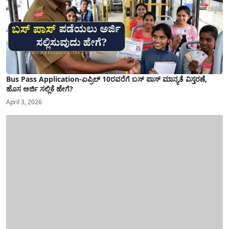
Bus Pass Application-ಏಪ್ರಿಲ್ 10ರವರೆಗೆ ಬಸ್ ಪಾಸ್ ಮಾನ್ಯತೆ ವಿಸ್ತರಣೆ,
ಹೊಸ ಅರ್ಜಿ ಸಲ್ಲಿಕೆ ಹೇಗೆ?
April 3, 2026