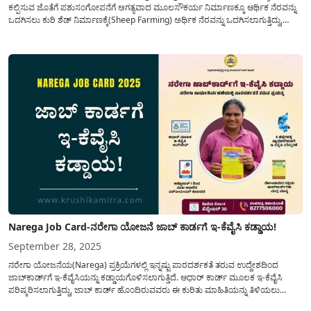
ಕಲ್ಪಿಸುವ ಜೊತೆಗೆ ಪಶುಸಂಗೋಪನೆಗೆ ಅಗತ್ಯವಾದ ಮೂಲಸೌಕರ್ಯ ನಿರ್ಮಾಣಕ್ಕೂ ಆರ್ಥಿಕ ನೆರವನ್ನು
ಒದಗಿಸಲು ಕುರಿ ಶೆಡ್ ನಿರ್ಮಾಣಕ್ಕೆ(Sheep Farming) ಅರ್ಥಿಕ ನೆರವನ್ನು ಒದಗಿಸಲಾಗುತ್ತಿದ್ದು,
ಆಸಕ್ತರು ಈ ಯೋಜನೆಯ ಪ್ರಯೋಜನವನ್ನು ಪಡೆಯಲು ಅವಶ್ಯವಿರುವ ಮಾಹಿತಿಯನ್ನು ಇಂದಿನ
ಲೇಖನದಲ್ಲಿ ಹಂಚಿಕೊಳ್ಳಲಾಗಿದೆ. ಮಹಾತ್ಮ ಗಾಂಧಿ ಉದ್ಯೋಗ ಖಾತ್ರಿ ಯೋಜನೆ ಅಡಿಯಲ್ಲಿ...
Narega Job Card-ನರೇಗಾ ಯೋಜನೆ ಜಾಬ್ ಕಾರ್ಡಗೆ ಇ-ಕೆವೈಸಿ ಕಡ್ಡಾಯ!
September 28, 2025
ನರೇಗಾ ಯೋಜನೆಯ(Narega) ಪ್ರಕ್ರಿಯೆಗಳಲ್ಲಿ ಇನ್ನಷ್ಟು ಪಾರದರ್ಶಕತೆ ತರುವ ಉದ್ದೇಶದಿಂದ
ಜಾಬ್‌ಕಾರ್ಡ್‌ಗೆ ಇ-ಕೆವೈಸಿಯನ್ನು ಕಡ್ಡಾಯಗೊಳಿಸಲಾಗುತ್ತಿದೆ. ಆಧಾರ್ ಕಾರ್ಡ್ ಮೂಲಕ ಇ-ಕೆವೈಸಿ
ಪರಿಷ್ಕರಿಸಲಾಗುತ್ತಿದ್ದು, ಜಾಬ್ ಕಾರ್ಡ್ ಹೊಂದಿರುವವರು ಈ ಕುರಿತು ಮಾಹಿತಿಯನ್ನು ತಿಳಿಯಲು
ಇಂದಿನ ಅಂಕಣದಲ್ಲಿ ಒಂದಿಷ್ಟು ಮಾಹಿತಿಯನ್ನು ಹಂಚಿಕೊಳ್ಳಲಾಗಿದೆ. ಗ್ರಾಮೀಣಾಭಿವೃದ್ದಿ ಮತ್ತು