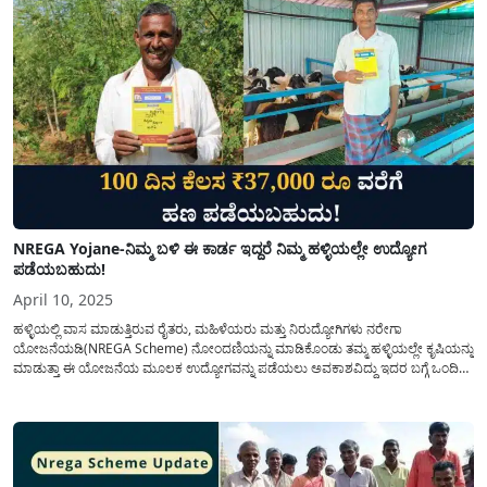
NREGA Yojane-ನಿಮ್ಮ ಬಳಿ ಈ ಕಾರ್ಡ ಇದ್ದರೆ ನಿಮ್ಮ ಹಳ್ಳಿಯಲ್ಲೇ ಉದ್ಯೋಗ
ಪಡೆಯಬಹುದು!
April 10, 2025
ಹಳ್ಳಿಯಲ್ಲಿ ವಾಸ ಮಾಡುತ್ತಿರುವ ರೈತರು, ಮಹಿಳೆಯರು ಮತ್ತು ನಿರುದ್ಯೋಗಿಗಳು ನರೇಗಾ
ಯೋಜನೆಯಡಿ(NREGA Scheme) ನೋಂದಣಿಯನ್ನು ಮಾಡಿಕೊಂಡು ತಮ್ಮ ಹಳ್ಳಿಯಲ್ಲೇ ಕೃಷಿಯನ್ನು
ಮಾಡುತ್ತಾ ಈ ಯೋಜನೆಯ ಮೂಲಕ ಉದ್ಯೋಗವನ್ನು ಪಡೆಯಲು ಅವಕಾಶವಿದ್ದು ಇದರ ಬಗ್ಗೆ ಒಂದಿಷ್ಟು
ಅಗತ್ಯ ಮಾಹಿತಿಯನ್ನು ಈ ಲೇಖನದಲ್ಲಿ ಹಂಚಿಕೊಳ್ಳಲಾಗಿದೆ. ನಮ್ಮ ದೇಶದ ಗ್ರಾಮೀಣ ಪ್ರದೇಶಗಳಲ್ಲಿ
ವಾಸಿಸುವ ಜನರಿಗೆ ಉದ್ಯೋಗ ಖಾತ್ರಿಯನ್ನು ಒದಗಿಸಲು ಭಾರತ...