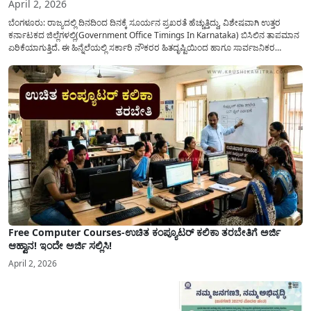
April 2, 2026
ಬೆಂಗಳೂರು: ರಾಜ್ಯದಲ್ಲಿ ದಿನದಿಂದ ದಿನಕ್ಕೆ ಸೂರ್ಯನ ಪ್ರಖರತೆ ಹೆಚ್ಚುತ್ತಿದ್ದು, ವಿಶೇಷವಾಗಿ ಉತ್ತರ
ಕರ್ನಾಟಕದ ಜಿಲ್ಲೆಗಳಲ್ಲಿ(Government Office Timings In Karnataka) ಬಿಸಿಲಿನ ತಾಪಮಾನ
ಏರಿಕೆಯಾಗುತ್ತಿದೆ. ಈ ಹಿನ್ನೆಲೆಯಲ್ಲಿ ಸರ್ಕಾರಿ ನೌಕರರ ಹಿತದೃಷ್ಟಿಯಿಂದ ಹಾಗೂ ಸಾರ್ವಜನಿಕರ
ಅನುಕೂಲಕ್ಕಾಗಿ ಕರ್ನಾಟಕ ಸರ್ಕಾರವು ಮಹತ್ವದ ನಿರ್ಧಾರವೊಂದನ್ನು ಕೈಗೊಂಡಿದೆ. ಕಿತ್ತೂರು ಕರ್ನಾಟಕ
ಮತ್ತು ಕಲ್ಯಾಣ ಕರ್ನಾಟಕದ ಒಟ್ಟು 9 ಜಿಲ್ಲೆಗಳಲ್ಲಿ ಏಪ್ರಿಲ್...
Free Computer Courses-ಉಚಿತ ಕಂಪ್ಯೂಟರ್ ಕಲಿಕಾ ತರಬೇತಿಗೆ ಅರ್ಜಿ
ಆಹ್ವಾನ! ಇಂದೇ ಅರ್ಜಿ ಸಲ್ಲಿಸಿ!
April 2, 2026