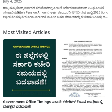
July 4, 2025
ರಾಜ್ಯ ಮತ್ತು ಕೇಂದ್ರ ಸರ್ಕಾರದ ಸಹಯೋಗದಲ್ಲಿ ಪಿಂಚಣಿ ನಿರ್ದೇಶನಾಲಯದಿಂದ ವಿವಿಧ ಪಿಂಚಣೆ
ಯೋಜನೆಯಡಿ(July Pension Amount) ಅರ್ಹ ಫಲಾನುಭವಿಗಳಿಗೆ ನೀಡುವ ಜುಲೈ-2025 ತಿಂಗಳ
ಆರ್ಥಿಕ ನೆರವನ್ನು ನೇರ ನಗದು ವರ್ಗಾವಣೆ ಮೂಲಕ ಜಮಾ ಮಾಡಲಾಗಿದ್ದು ಈ ಕುರಿತು ಒಂದಿಷ್ಟು ಅಗತ್ಯ
ಮಾಹಿತಿಯನ್ನು ಇಲ್ಲಿ ಹಂಚಿಕೊಳ್ಳಲಾಗಿದೆ. ನಮ್ಮ ರಾಜ್ಯದಲ್ಲಿ ಕಂದಾಯ ಇಲಾಖೆಯಡಿ(Karnataka
Revenue Department) ಕಾರ್ಯನಿರ್ವಹಿಸುವ ಪಿಂಚಣಿ...
Most Visited Articles
Government Office Timings-ಸರ್ಕಾರಿ ಕಚೇರಿಗಳ ಕೆಲಸದ ಅವಧಿಯಲ್ಲಿ
ಮಹತ್ವದ ಬದಲಾವಣೆ!