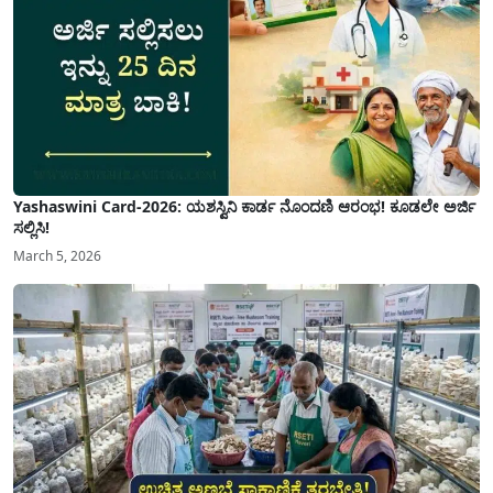
Yashaswini Card-2026: ಯಶಸ್ವಿನಿ ಕಾರ್ಡ ನೊಂದಣಿ ಆರಂಭ! ಕೂಡಲೇ ಅರ್ಜಿ
ಸಲ್ಲಿಸಿ!
March 5, 2026