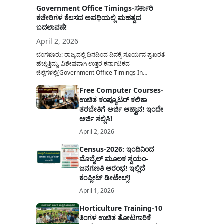
Government Office Timings-ಸರ್ಕಾರಿ
ಕಚೇರಿಗಳ ಕೆಲಸದ ಅವಧಿಯಲ್ಲಿ ಮಹತ್ವದ
ಬದಲಾವಣೆ!
April 2, 2026
ಬೆಂಗಳೂರು: ರಾಜ್ಯದಲ್ಲಿ ದಿನದಿಂದ ದಿನಕ್ಕೆ ಸೂರ್ಯನ ಪ್ರಖರತೆ
ಹೆಚ್ಚುತ್ತಿದ್ದು, ವಿಶೇಷವಾಗಿ ಉತ್ತರ ಕರ್ನಾಟಕದ
ಜಿಲ್ಲೆಗಳಲ್ಲಿ(Government Office Timings In
Karnataka) ಬಿಸಿಲಿನ ತಾಪಮಾನ ಏರಿಕೆಯಾಗುತ್ತಿದೆ. ಈ
Free Computer Courses-
ಹಿನ್ನೆಲೆಯಲ್ಲಿ ಸರ್ಕಾರಿ ನೌಕರರ ಹಿತದೃಷ್ಟಿಯಿಂದ ಹಾಗೂ
ಉಚಿತ ಕಂಪ್ಯೂಟರ್ ಕಲಿಕಾ
ಸಾರ್ವಜನಿಕರ ಅನುಕೂಲಕ್ಕಾಗಿ ಕರ್ನಾಟಕ ಸರ್ಕಾರವು
ಮಹತ್ವದ ನಿರ್ಧಾರವೊಂದನ್ನು ಕೈಗೊಂಡಿದೆ. ಕಿತ್ತೂರು ಕರ್ನಾಟಕ
ತರಬೇತಿಗೆ ಅರ್ಜಿ ಆಹ್ವಾನ! ಇಂದೇ
ಮತ್ತು ಕಲ್ಯಾಣ ಕರ್ನಾಟಕದ ಒಟ್ಟು 9 ಜಿಲ್ಲೆಗಳಲ್ಲಿ ಏಪ್ರಿಲ್...
ಅರ್ಜಿ ಸಲ್ಲಿಸಿ!
April 2, 2026
Census-2026: ಇಂದಿನಿಂದ
ಮೊಬೈಲ್ ಮೂಲಕ ಸ್ವಯಂ-
ಜನಗಣತಿ ಆರಂಭ! ಇಲ್ಲಿದೆ
ಕಂಪ್ಲೀಟ್ ಡೀಟೇಲ್ಸ್!
April 1, 2026
Horticulture Training-10
ತಿಂಗಳ ಉಚಿತ ತೋಟಗಾರಿಕೆ