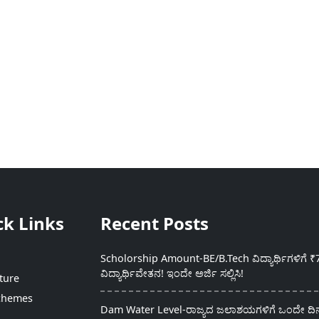
ck Links
Recent Posts
Scholorship Amount-BE/B.Tech ವಿದ್ಯಾರ್ಥಿಗಳಿಗೆ ₹
ವಿದ್ಯಾರ್ಥಿವೇತನ! ಇಂದೇ ಅರ್ಜಿ ಸಲ್ಲಿಸಿ!
ture
chemes
Dam Water Level-ರಾಜ್ಯದ ಜಲಾಶಯಗಳಿಗೆ ಒಂದೇ ದಿನದ