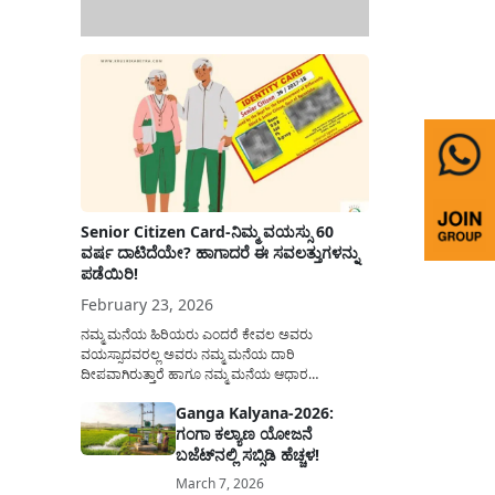
Senior Citizen Card-ನಿಮ್ಮ ವಯಸ್ಸು 60
ವರ್ಷ ದಾಟಿದೆಯೇ? ಹಾಗಾದರೆ ಈ ಸವಲತ್ತುಗಳನ್ನು
ಪಡೆಯಿರಿ!
February 23, 2026
ನಮ್ಮ ಮನೆಯ ಹಿರಿಯರು ಎಂದರೆ ಕೇವಲ ಅವರು
ವಯಸ್ಸಾದವರಲ್ಲ ಅವರು ನಮ್ಮ ಮನೆಯ ದಾರಿ
ದೀಪವಾಗಿರುತ್ತಾರೆ ಹಾಗೂ ನಮ್ಮ ಮನೆಯ ಆಧಾರ
ಸ್ತಂಭಗಳಾಗಿರುತ್ತಾರೆ. ಇವರು ದಿನವಿಡೀ ತಮ್ಮ ಕುಟುಂಬಕ್ಕಾಗಿ
Ganga Kalyana-2026:
ಸಮಾಜಕ್ಕಾಗಿ ದುಡಿತಿರುತ್ತಾರೆ ಹಾಗೆಯೇ ಅವರು ತಮ್ಮ 60
ಗಂಗಾ ಕಲ್ಯಾಣ ಯೋಜನೆ
ವರ್ಷಗಳ ನಂತರದ ಜೀವನವನ್ನು ನೆಮ್ಮದಿಯಿಂದ
ಕಳೆಯಬೇಕೆಂಬುದು ಪ್ರತಿಯೊಬ್ಬರ ಕನಸಾಗಿರುತ್ತದೆ ಆದ್ದರಿಂದ
ಬಜೆಟ್‌ನಲ್ಲಿ ಸಬ್ಸಿಡಿ ಹೆಚ್ಚಳ!
ಸರ್ಕಾರವು ಹಿರಿಯ ನಾಗರಿಕರ ಗುರುತಿನ ಚೀಟಿ...
March 7, 2026