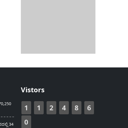
Vistors
70,250
1
1
2
4
8
6
0
ಲ್ಲಿ 34