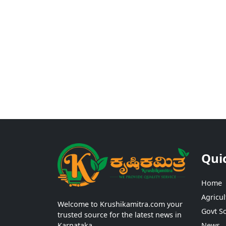
Qui
Home
Agricul
Welcome to Krushikamitra.com your
Govt S
trusted source for the latest news in
Karnataka.
News