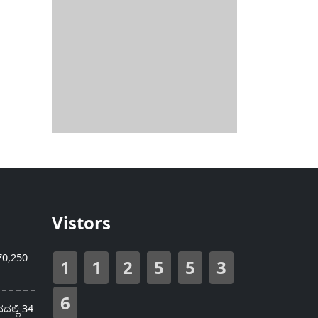
Vistors
70,250
1
1
2
5
5
3
6
ಲ್ಲಿ 34