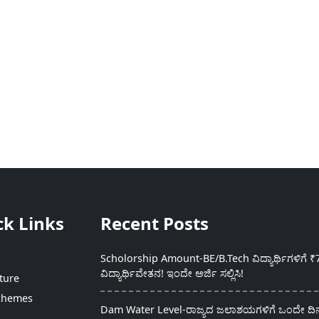
ck Links
Recent Posts
Scholorship Amount-BE/B.Tech ವಿದ್ಯಾರ್ಥಿಗಳಿಗೆ ₹
ವಿದ್ಯಾರ್ಥಿವೇತನ! ಇಂದೇ ಅರ್ಜಿ ಸಲ್ಲಿಸಿ!
ture
chemes
Dam Water Level-ರಾಜ್ಯದ ಜಲಾಶಯಗಳಿಗೆ ಒಂದೇ ದಿನದ