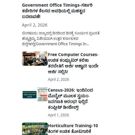
Government Office Timings-ಸರ್ಕಾರಿ
ಕಚೇರಿಗಳ ಕೆಲಸದ ಅವಧಿಯಲ್ಲಿ ಮಹತ್ವದ
ಬದಲಾವಣೆ!
April 2, 2026
ಬೆಂಗಳೂರು: ರಾಜ್ಯದಲ್ಲಿ ದಿನದಿಂದ ದಿನಕ್ಕೆ ಸೂರ್ಯನ ಪ್ರಖರತೆ
ಹೆಚ್ಚುತ್ತಿದ್ದು, ವಿಶೇಷವಾಗಿ ಉತ್ತರ ಕರ್ನಾಟಕದ
ಜಿಲ್ಲೆಗಳಲ್ಲಿ(Government Office Timings In
Karnataka) ಬಿಸಿಲಿನ ತಾಪಮಾನ ಏರಿಕೆಯಾಗುತ್ತಿದೆ. ಈ
Free Computer Courses-
ಹಿನ್ನೆಲೆಯಲ್ಲಿ ಸರ್ಕಾರಿ ನೌಕರರ ಹಿತದೃಷ್ಟಿಯಿಂದ ಹಾಗೂ
ಉಚಿತ ಕಂಪ್ಯೂಟರ್ ಕಲಿಕಾ
ಸಾರ್ವಜನಿಕರ ಅನುಕೂಲಕ್ಕಾಗಿ ಕರ್ನಾಟಕ ಸರ್ಕಾರವು
ಮಹತ್ವದ ನಿರ್ಧಾರವೊಂದನ್ನು ಕೈಗೊಂಡಿದೆ. ಕಿತ್ತೂರು ಕರ್ನಾಟಕ
ತರಬೇತಿಗೆ ಅರ್ಜಿ ಆಹ್ವಾನ! ಇಂದೇ
ಮತ್ತು ಕಲ್ಯಾಣ ಕರ್ನಾಟಕದ ಒಟ್ಟು 9 ಜಿಲ್ಲೆಗಳಲ್ಲಿ ಏಪ್ರಿಲ್...
ಅರ್ಜಿ ಸಲ್ಲಿಸಿ!
April 2, 2026
Census-2026: ಇಂದಿನಿಂದ
ಮೊಬೈಲ್ ಮೂಲಕ ಸ್ವಯಂ-
ಜನಗಣತಿ ಆರಂಭ! ಇಲ್ಲಿದೆ
ಕಂಪ್ಲೀಟ್ ಡೀಟೇಲ್ಸ್!
April 1, 2026
Horticulture Training-10
ತಿಂಗಳ ಉಚಿತ ತೋಟಗಾರಿಕೆ