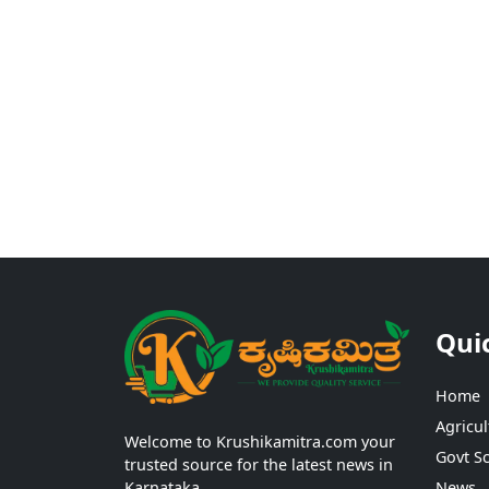
Qui
Home
Agricul
Welcome to Krushikamitra.com your
Govt S
trusted source for the latest news in
Karnataka.
News