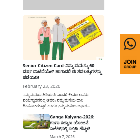
Senior Citizen Card-ನಿಮ್ಮ ವಯಸ್ಸು 60
ವರ್ಷ ದಾಟಿದೆಯೇ? ಹಾಗಾದರೆ ಈ ಸವಲತ್ತುಗಳನ್ನು
ಪಡೆಯಿರಿ!
February 23, 2026
ನಮ್ಮ ಮನೆಯ ಹಿರಿಯರು ಎಂದರೆ ಕೇವಲ ಅವರು
ವಯಸ್ಸಾದವರಲ್ಲ ಅವರು ನಮ್ಮ ಮನೆಯ ದಾರಿ
ದೀಪವಾಗಿರುತ್ತಾರೆ ಹಾಗೂ ನಮ್ಮ ಮನೆಯ ಆಧಾರ
ಸ್ತಂಭಗಳಾಗಿರುತ್ತಾರೆ. ಇವರು ದಿನವಿಡೀ ತಮ್ಮ ಕುಟುಂಬಕ್ಕಾಗಿ
Ganga Kalyana-2026:
ಸಮಾಜಕ್ಕಾಗಿ ದುಡಿತಿರುತ್ತಾರೆ ಹಾಗೆಯೇ ಅವರು ತಮ್ಮ 60
ಗಂಗಾ ಕಲ್ಯಾಣ ಯೋಜನೆ
ವರ್ಷಗಳ ನಂತರದ ಜೀವನವನ್ನು ನೆಮ್ಮದಿಯಿಂದ
ಕಳೆಯಬೇಕೆಂಬುದು ಪ್ರತಿಯೊಬ್ಬರ ಕನಸಾಗಿರುತ್ತದೆ ಆದ್ದರಿಂದ
ಬಜೆಟ್‌ನಲ್ಲಿ ಸಬ್ಸಿಡಿ ಹೆಚ್ಚಳ!
ಸರ್ಕಾರವು ಹಿರಿಯ ನಾಗರಿಕರ ಗುರುತಿನ ಚೀಟಿ...
March 7, 2026