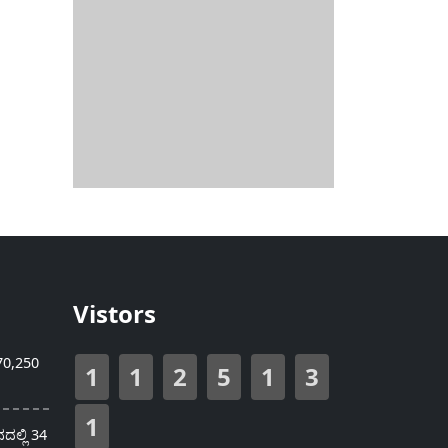
Vistors
70,250
1
1
2
5
1
3
1
ಲ್ಲಿ 34