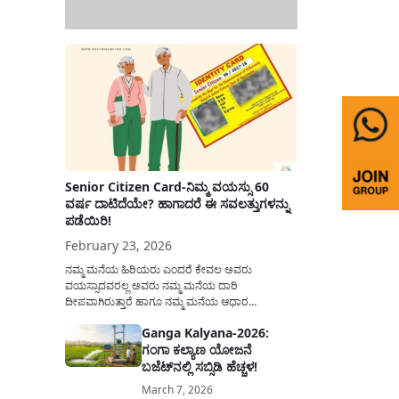
Senior Citizen Card-ನಿಮ್ಮ ವಯಸ್ಸು 60
ವರ್ಷ ದಾಟಿದೆಯೇ? ಹಾಗಾದರೆ ಈ ಸವಲತ್ತುಗಳನ್ನು
ಪಡೆಯಿರಿ!
February 23, 2026
ನಮ್ಮ ಮನೆಯ ಹಿರಿಯರು ಎಂದರೆ ಕೇವಲ ಅವರು
ವಯಸ್ಸಾದವರಲ್ಲ ಅವರು ನಮ್ಮ ಮನೆಯ ದಾರಿ
ದೀಪವಾಗಿರುತ್ತಾರೆ ಹಾಗೂ ನಮ್ಮ ಮನೆಯ ಆಧಾರ
ಸ್ತಂಭಗಳಾಗಿರುತ್ತಾರೆ. ಇವರು ದಿನವಿಡೀ ತಮ್ಮ ಕುಟುಂಬಕ್ಕಾಗಿ
Ganga Kalyana-2026:
ಸಮಾಜಕ್ಕಾಗಿ ದುಡಿತಿರುತ್ತಾರೆ ಹಾಗೆಯೇ ಅವರು ತಮ್ಮ 60
ಗಂಗಾ ಕಲ್ಯಾಣ ಯೋಜನೆ
ವರ್ಷಗಳ ನಂತರದ ಜೀವನವನ್ನು ನೆಮ್ಮದಿಯಿಂದ
ಕಳೆಯಬೇಕೆಂಬುದು ಪ್ರತಿಯೊಬ್ಬರ ಕನಸಾಗಿರುತ್ತದೆ ಆದ್ದರಿಂದ
ಬಜೆಟ್‌ನಲ್ಲಿ ಸಬ್ಸಿಡಿ ಹೆಚ್ಚಳ!
ಸರ್ಕಾರವು ಹಿರಿಯ ನಾಗರಿಕರ ಗುರುತಿನ ಚೀಟಿ...
March 7, 2026