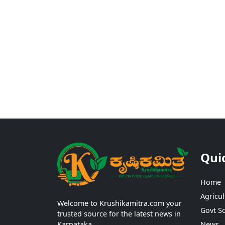
Qui
Home
Agricul
Welcome to Krushikamitra.com your
Govt S
trusted source for the latest news in
Karnataka.
News