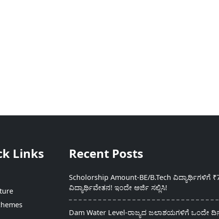
ck Links
Recent Posts
Scholorship Amount-BE/B.Tech ವಿದ್ಯಾರ್ಥಿಗಳಿಗೆ ₹
ವಿದ್ಯಾರ್ಥಿವೇತನ! ಇಂದೇ ಅರ್ಜಿ ಸಲ್ಲಿಸಿ!
ture
chemes
Dam Water Level-ರಾಜ್ಯದ ಜಲಾಶಯಗಳಿಗೆ ಒಂದೇ ದಿನದ