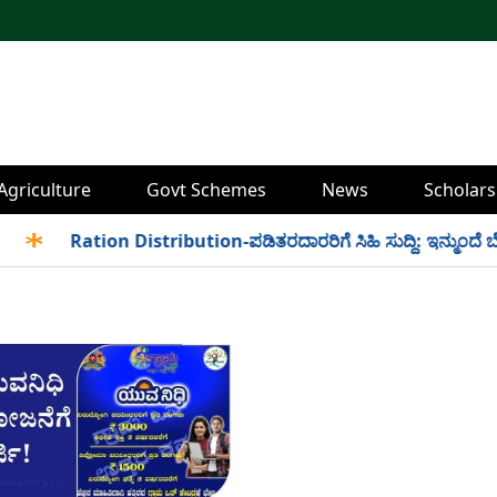
Agriculture
Govt Schemes
News
Scholars
✱
Ration Distribution-ಪಡಿತರದಾರರಿಗೆ ಸಿಹಿ ಸುದ್ದಿ: ಇನ್ಮುಂದೆ ಬೆಳಿಗ್