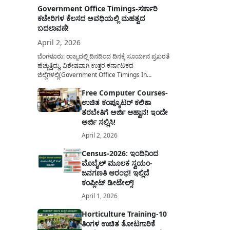
Government Office Timings-ಸರ್ಕಾರಿ
ಕಚೇರಿಗಳ ಕೆಲಸದ ಅವಧಿಯಲ್ಲಿ ಮಹತ್ವದ
ಬದಲಾವಣೆ!
April 2, 2026
ಬೆಂಗಳೂರು: ರಾಜ್ಯದಲ್ಲಿ ದಿನದಿಂದ ದಿನಕ್ಕೆ ಸೂರ್ಯನ ಪ್ರಖರತೆ
ಹೆಚ್ಚುತ್ತಿದ್ದು, ವಿಶೇಷವಾಗಿ ಉತ್ತರ ಕರ್ನಾಟಕದ
ಜಿಲ್ಲೆಗಳಲ್ಲಿ(Government Office Timings In
Karnataka) ಬಿಸಿಲಿನ ತಾಪಮಾನ ಏರಿಕೆಯಾಗುತ್ತಿದೆ. ಈ
Free Computer Courses-
ಹಿನ್ನೆಲೆಯಲ್ಲಿ ಸರ್ಕಾರಿ ನೌಕರರ ಹಿತದೃಷ್ಟಿಯಿಂದ ಹಾಗೂ
ಉಚಿತ ಕಂಪ್ಯೂಟರ್ ಕಲಿಕಾ
ಸಾರ್ವಜನಿಕರ ಅನುಕೂಲಕ್ಕಾಗಿ ಕರ್ನಾಟಕ ಸರ್ಕಾರವು
ಮಹತ್ವದ ನಿರ್ಧಾರವೊಂದನ್ನು ಕೈಗೊಂಡಿದೆ. ಕಿತ್ತೂರು ಕರ್ನಾಟಕ
ತರಬೇತಿಗೆ ಅರ್ಜಿ ಆಹ್ವಾನ! ಇಂದೇ
ಮತ್ತು ಕಲ್ಯಾಣ ಕರ್ನಾಟಕದ ಒಟ್ಟು 9 ಜಿಲ್ಲೆಗಳಲ್ಲಿ ಏಪ್ರಿಲ್...
ಅರ್ಜಿ ಸಲ್ಲಿಸಿ!
April 2, 2026
Census-2026: ಇಂದಿನಿಂದ
ಮೊಬೈಲ್ ಮೂಲಕ ಸ್ವಯಂ-
ಜನಗಣತಿ ಆರಂಭ! ಇಲ್ಲಿದೆ
ಕಂಪ್ಲೀಟ್ ಡೀಟೇಲ್ಸ್!
April 1, 2026
Horticulture Training-10
ತಿಂಗಳ ಉಚಿತ ತೋಟಗಾರಿಕೆ