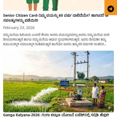
Senior Citizen Card-ನಿಮ್ಮ ವಯಸ್ಸು 60 ವರ್ಷ ದಾಟಿದೆಯೇ? ಹಾಗಾದರೆ ಈ
ಸವಲತ್ತುಗಳನ್ನು ಪಡೆಯಿರಿ!
February 23, 2026
ನಮ್ಮ ಮನೆಯ ಹಿರಿಯರು ಎಂದರೆ ಕೇವಲ ಅವರು ವಯಸ್ಸಾದವರಲ್ಲ ಅವರು ನಮ್ಮ ಮನೆಯ ದಾರಿ
ದೀಪವಾಗಿರುತ್ತಾರೆ ಹಾಗೂ ನಮ್ಮ ಮನೆಯ ಆಧಾರ ಸ್ತಂಭಗಳಾಗಿರುತ್ತಾರೆ. ಇವರು ದಿನವಿಡೀ ತಮ್ಮ
ಕುಟುಂಬಕ್ಕಾಗಿ ಸಮಾಜಕ್ಕಾಗಿ ದುಡಿತಿರುತ್ತಾರೆ ಹಾಗೆಯೇ ಅವರು ತಮ್ಮ 60 ವರ್ಷಗಳ ನಂತರದ
ಜೀವನವನ್ನು ನೆಮ್ಮದಿಯಿಂದ ಕಳೆಯಬೇಕೆಂಬುದು ಪ್ರತಿಯೊಬ್ಬರ ಕನಸಾಗಿರುತ್ತದೆ ಆದ್ದರಿಂದ ಸರ್ಕಾರವು
ಹಿರಿಯ ನಾಗರಿಕರ ಗುರುತಿನ ಚೀಟಿ...
Ganga Kalyana-2026: ಗಂಗಾ ಕಲ್ಯಾಣ ಯೋಜನೆ ಬಜೆಟ್‌ನಲ್ಲಿ ಸಬ್ಸಿಡಿ ಹೆಚ್ಚಳ!