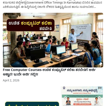
ಕರ್ನಾಟಕದ ಜಿಲ್ಲೆಗಳಲ್ಲಿ(Government Office Timings In Karnataka) ಬಿಸಿಲಿನ ತಾಪಮಾನ
ಏರಿಕೆಯಾಗುತ್ತಿದೆ. ಈ ಹಿನ್ನೆಲೆಯಲ್ಲಿ ಸರ್ಕಾರಿ ನೌಕರರ ಹಿತದೃಷ್ಟಿಯಿಂದ ಹಾಗೂ ಸಾರ್ವಜನಿಕರ
ಅನುಕೂಲಕ್ಕಾಗಿ ಕರ್ನಾಟಕ ಸರ್ಕಾರವು ಮಹತ್ವದ ನಿರ್ಧಾರವೊಂದನ್ನು ಕೈಗೊಂಡಿದೆ. ಕಿತ್ತೂರು ಕರ್ನಾಟಕ
ಮತ್ತು ಕಲ್ಯಾಣ ಕರ್ನಾಟಕದ ಒಟ್ಟು 9 ಜಿಲ್ಲೆಗಳಲ್ಲಿ ಏಪ್ರಿಲ್...
Free Computer Courses-ಉಚಿತ ಕಂಪ್ಯೂಟರ್ ಕಲಿಕಾ ತರಬೇತಿಗೆ ಅರ್ಜಿ
ಆಹ್ವಾನ! ಇಂದೇ ಅರ್ಜಿ ಸಲ್ಲಿಸಿ!
April 2, 2026