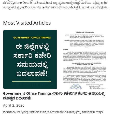
ಕುಸಿತ(Cyclone Details) ಪರಿಣಾಮದಿಂದ ಅಲ್ಪ ಪ್ರಮಾಣದಲ್ಲಿ ಅಲ್ಲಲಿ ಮಳೆಯಾಗುತ್ತಿದ್ದು, ಅಧಿಕ
ಉಷ್ಣಾಂಶದ ಪ್ರಭಾವದಿಂದಲೂ ಸಹ ಅನೇಕ ಕಡೆ ಮಳೆ ದಾಖಲಾಗಿರುತ್ತದೆ. ಕರ್ನಾಟಕ ಮಳೆ ನಕ್ಷೆಯ
ಮಾಹಿತಿಯ(Tomorrow Weather Karnataka) ಪ್ರಕಾರ ಕಳೆದ 24 ಗಂಟೆಗಳಲ್ಲಿ ಶಿವಮೊಗ್ಗ
ಜಿಲ್ಲೆಯ ಸೊರಬ ತಾಲ್ಲೂಕಿನ ದ್ಯಾವನಹಳ್ಳಿ ವ್ಯಾಪ್ತಿಯಲ್ಲಿ ಅತ್ಯಧಿಕ...
Most Visited Articles
Government Office Timings-ಸರ್ಕಾರಿ ಕಚೇರಿಗಳ ಕೆಲಸದ ಅವಧಿಯಲ್ಲಿ
ಮಹತ್ವದ ಬದಲಾವಣೆ!
April 2, 2026
ಬೆಂಗಳೂರು: ರಾಜ್ಯದಲ್ಲಿ ದಿನದಿಂದ ದಿನಕ್ಕೆ ಸೂರ್ಯನ ಪ್ರಖರತೆ ಹೆಚ್ಚುತ್ತಿದ್ದು, ವಿಶೇಷವಾಗಿ ಉತ್ತರ