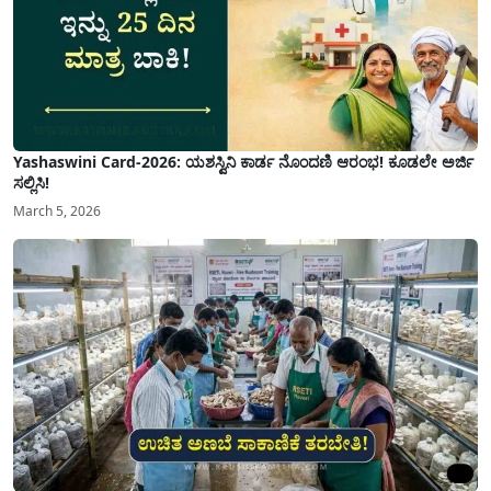
Yashaswini Card-2026: ಯಶಸ್ವಿನಿ ಕಾರ್ಡ ನೊಂದಣಿ ಆರಂಭ! ಕೂಡಲೇ ಅರ್ಜಿ
ಸಲ್ಲಿಸಿ!
March 5, 2026