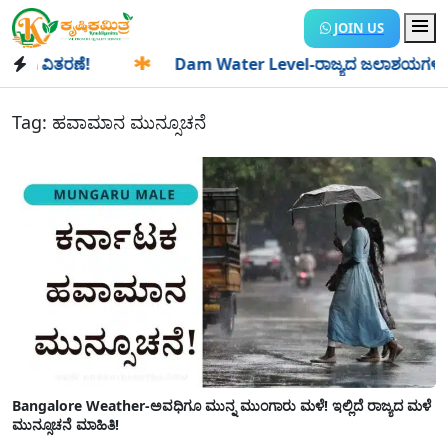
JOIN US
ಿ ವಿತರಣೆ!
✱
Dam Water Level-ರಾಜ್ಯದ ಜಲಾಶಯಗಳಿಗೆ ಒಂದೇ ದಿ
Tag:
ಹವಾಮಾನ ಮುನ್ಸೂಚನೆ
Bangalore Weather-ಅವಧಿಗೂ ಮುನ್ನ ಮುಂಗಾರು ಮಳೆ! ಇಲ್ಲಿದೆ ರಾಜ್ಯದ ಮಳೆ
ಮುನ್ಸೂಚನೆ ಮಾಹಿತಿ!