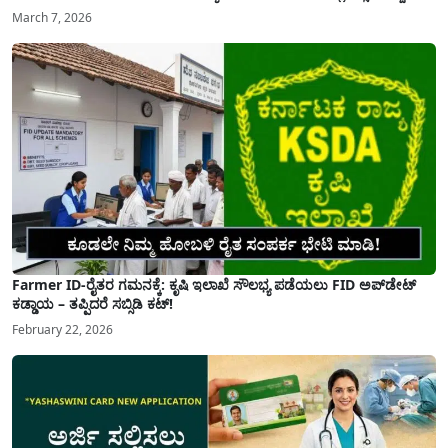
March 7, 2026
Farmer ID-ರೈತರ ಗಮನಕ್ಕೆ: ಕೃಷಿ ಇಲಾಖೆ ಸೌಲಭ್ಯ ಪಡೆಯಲು FID ಅಪ್‌ಡೇಟ್
ಕಡ್ಡಾಯ – ತಪ್ಪಿದರೆ ಸಬ್ಸಿಡಿ ಕಟ್!
February 22, 2026