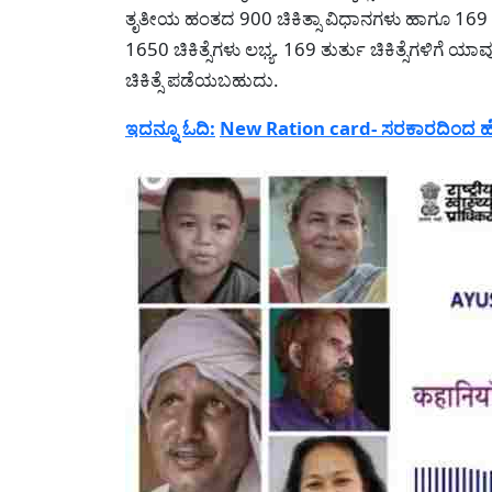
ತೃತೀಯ ಹಂತದ 900 ಚಿಕಿತ್ಸಾ ವಿಧಾನಗಳು ಹಾಗೂ 169 ತುರ್
1650 ಚಿಕಿತ್ಸೆಗಳು ಲಭ್ಯ. 169 ತುರ್ತು ಚಿಕಿತ್ಸೆಗಳಿಗೆ
ಚಿಕಿತ್ಸೆ ಪಡೆಯಬಹುದು.
ಇದನ್ನೂ ಓದಿ:
New Ration card- ಸರಕಾರದಿಂದ ಹೊಸ