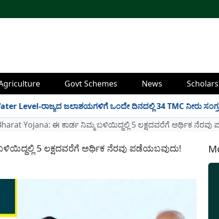
Agriculture
Govt Schemes
News
Scholars
l-ರಾಜ್ಯದ ಜಲಾಶಯಗಳಿಗೆ ಒಂದೇ ದಿನದಲ್ಲಿ 34 TMC ನೀರು ಸಂಗ್ರಹ! ಇಲ್ಲಿದೆ
rat Yojana: ಈ ಕಾರ್ಡ ನಿಮ್ಮ ಬಳಿಯಿದ್ದಲ್ಲಿ 5 ಲಕ್ಷದವರೆಗೆ ಅರ್ಥಿಕ ನೆರವ
ಯಿದ್ದಲ್ಲಿ 5 ಲಕ್ಷದವರೆಗೆ ಅರ್ಥಿಕ ನೆರವು ಪಡೆಯಬವುದು!
Mo