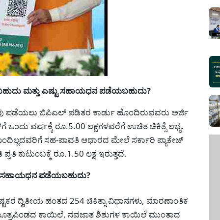
ಿಸಬಹುದು ಮತ್ತು ಎಷ್ಟು ಸಹಾಯಧನ ಪಡೆಯಬಹುದು?
ವು ಪಡೆಯಲು ಬಿಪಿಎಲ್ ಪಡಿತರ ಕಾರ್ಡು ಹೊಂದಿರುವವರು ಅರ್ಜಿ
ದು ವರ್ಷಕ್ಕೆ ರೂ.5.00 ಲಕ್ಷಗಳವರೆಗೆ ಉಚಿತ ಚಿಕಿತ್ಸೆ ಲಭ್ಯ.
ದಿಲ್ಲದವರಿಗೆ ಸಹ-ಪಾವತಿ ಆಧಾರದ ಮೇಲೆ ಸರ್ಕಾರಿ ಪ್ಯಾಕೇಜ್
ಿ ಪ್ರತಿ ಕುಟುಂಬಕ್ಕೆ ರೂ.1.50 ಲಕ್ಷ ಇರುತ್ತದೆ.
ರ್ಥಿಕ ಸಹಾಯಧನ ಪಡೆಯಬಹುದು?
ಲಿಷ್ಟಕರ ದ್ವಿತೀಯ ಹಂತದ 254 ಚಿಕಿತ್ಸಾ ವಿಧಾನಗಳು, ಮಾರಣಾಂತಿಕ
ೂತ್ರಪಿಂಡದ ಕಾಯಿಲೆ, ನವಜಾತ ಶಿಶುಗಳ ಕಾಯಿಲೆ ಮುಂತಾದ