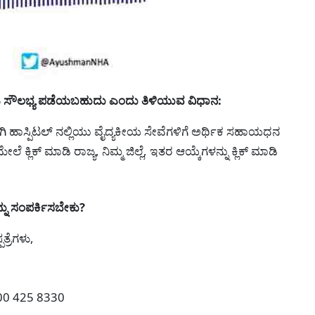
ಯಡಿ ಸೌಲಭ್ಯ ಪಡೆಯಬಹುದು ಎಂದು ತಿಳಿಯುವ ವಿಧಾನ:
 ಹಾಸ್ಪಿಟಲ್ ನಲ್ಲಿಯು ವೈದ್ಯಕೀಯ ಸೇವೆಗಳಿಗೆ ಅರ್ಥಿಕ ಸಹಾಯಧನ
ೇಲೆ ಕ್ಲಿಕ್ ಮಾಡಿ ರಾಜ್ಯ, ನಿಮ್ಮ ಜಿಲ್ಲೆ, ಇತರ ಆಯ್ಕೆಗಳನ್ನು ಕ್ಲಿಕ್ ಮಾಡಿ
ು ಸಂಪರ್ಕಿಸಬೇಕು?
ಪತ್ರೆಗಳು,
800 425 8330