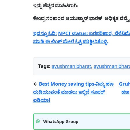
ಇನ್ನು ಹೆಚ್ಚಿನ ಮಾಹಿತಿಗಾಗಿ:
ಕೇಂದ್ರ ಸರಕಾರದ ಆಯುಷ್ಮಾನ್ ಭಾರತ್ ಅಧಿಕೃತ ವೆಬ್ಸೈ
ಇದನ್ನೂ ಓದಿ:
NPCI status: ಬರಪರಿಹಾರ, ಬೆಳೆವಿಮೆ
ಮಾಡಿ ಈ ಲಿಂಕ್ ಮೇಲೆ ಓತ್ತಿ ಪರಿಕ್ಷೀಸಿಕೊಳ್ಳಿ.
Tags:
ayushman bharat
,
ayushman bharat
←
Best Money saving tips-ನಿಮ್ಮ ಹಣ
Gruh
ದುಡಿಯುವಂತೆ ಮಾಡಲು ಇಲ್ಲಿದೆ ಸೂಪರ್
ಹಣ 
ಐಡಿಯಾ!
WhatsApp Group