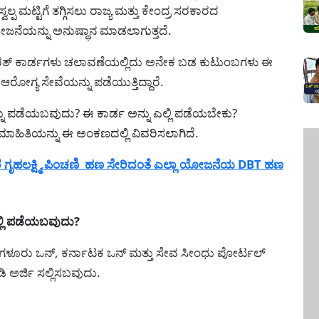
ವಲ್ಪ ಮಟ್ಟಿಗೆ ತಗ್ಗಿಸಲು ರಾಜ್ಯ ಮತ್ತು ಕೇಂದ್ರ ಸರಕಾರದ
ನೆಯನ್ನು ಅನುಷ್ಥಾನ ಮಾಡಲಾಗುತ್ತದೆ.
್ ಭಾರತ್ ಕಾರ್ಡಗಳು ಚಲಾವಣೆಯಲ್ಲಿದು ಅನೇಕ ಬಡ ಕುಟುಂಬಗಳು ಈ
್ಯ ಸೇವೆಯನ್ನು ಪಡೆಯುತ್ತಿದ್ದಾರೆ.
್ನು ಪಡೆಯಬವುದು? ಈ ಕಾರ್ಡ ಅನ್ನು ಎಲ್ಲಿ ಪಡೆಯಬೇಕು?
ಾಹಿತಿಯನ್ನು ಈ ಅಂಕಣದಲ್ಲಿ ವಿವರಿಸಲಾಗಿದೆ.
ಗೃಹಲಕ್ಷ್ಮಿ,ಪಿಂಚಣಿ ಹಣ ಸೇರಿದಂತೆ ಎಲ್ಲಾ ಯೋಜನೆಯ DBT ಹಣ
್ಲಿ ಪಡೆಯಬವುದು?
ಬೆಂಗಳೂರು ಒನ್, ಕರ್ನಾಟಕ ಒನ್ ಮತ್ತು ಸೇವ ಸೀಂಧು ಪೋರ್ಟಲ್
 ಅರ್ಜಿ ಸಲ್ಲಿಸಬವುದು.