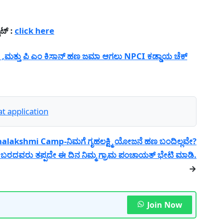
ಟ್ :
click here
 ,ಮತ್ತು ಪಿ ಎಂ ಕಿಸಾನ್ ಹಣ ಜಮಾ ಆಗಲು NPCI ಕಡ್ಡಾಯ ಚೆಕ್
 application
alakshmi Camp-ನಿಮಗೆ ಗೃಹಲಕ್ಷ್ಮಿ ಯೋಜನೆ ಹಣ ಬಂದಿಲ್ಲವೇ?
ಬರದವರು ತಪ್ಪದೇ ಈ ದಿನ ನಿಮ್ಮ ಗ್ರಾಮ ಪಂಚಾಯತ್ ಭೇಟಿ ಮಾಡಿ.
→
Join Now