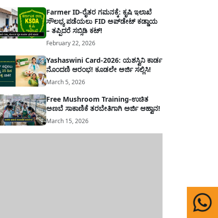
Farmer ID-ರೈತರ ಗಮನಕ್ಕೆ: ಕೃಷಿ ಇಲಾಖೆ
ಸೌಲಭ್ಯ ಪಡೆಯಲು FID ಅಪ್‌ಡೇಟ್ ಕಡ್ಡಾಯ
– ತಪ್ಪಿದರೆ ಸಬ್ಸಿಡಿ ಕಟ್!
February 22, 2026
Yashaswini Card-2026: ಯಶಸ್ವಿನಿ ಕಾರ್ಡ
ನೊಂದಣಿ ಆರಂಭ! ಕೂಡಲೇ ಅರ್ಜಿ ಸಲ್ಲಿಸಿ!
March 5, 2026
Free Mushroom Training-ಉಚಿತ
ಅಣಬೆ ಸಾಕಾಣಿಕೆ ತರಬೇತಿಗಾಗಿ ಅರ್ಜಿ ಆಹ್ವಾನ!
March 15, 2026