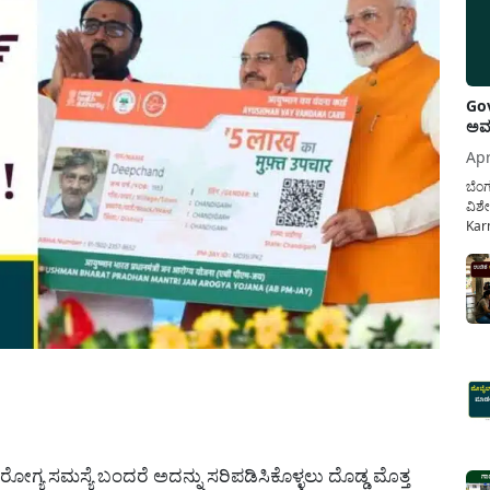
Gov
ಅವಧ
Apr
ಬೆಂಗ
ವಿಶೇ
Karn
ನೌಕ
ಸರ್ಕ
ಕಲ್ಯ
pp
್ಯ ಸಮಸ್ಯೆ ಬಂದರೆ ಅದನ್ನು ಸರಿಪಡಿಸಿಕೊಳ್ಳಲು ದೊಡ್ಡ ಮೊತ್ತ