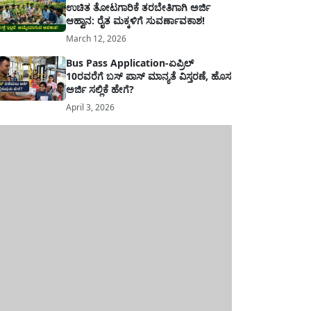
ಉಚಿತ ತೋಟಗಾರಿಕೆ ತರಬೇತಿಗಾಗಿ ಅರ್ಜಿ
ಆಹ್ವಾನ: ರೈತ ಮಕ್ಕಳಿಗೆ ಸುವರ್ಣಾವಕಾಶ!
March 12, 2026
Bus Pass Application-ಏಪ್ರಿಲ್
10ರವರೆಗೆ ಬಸ್ ಪಾಸ್ ಮಾನ್ಯತೆ ವಿಸ್ತರಣೆ, ಹೊಸ
ಅರ್ಜಿ ಸಲ್ಲಿಕೆ ಹೇಗೆ?
April 3, 2026