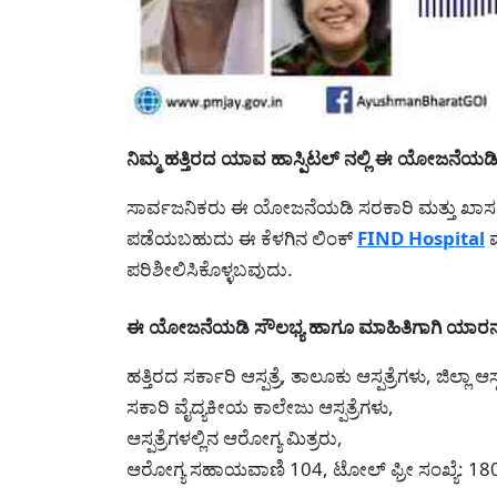
ನಿಮ್ಮ ಹತ್ತಿರದ ಯಾವ ಹಾಸ್ಪಿಟಲ್ ನಲ್ಲಿ ಈ ಯೋಜನೆ
ಸಾರ್ವಜನಿಕರು ಈ ಯೋಜನೆಯಡಿ ಸರಕಾರಿ ಮತ್ತು ಖಾಸಗಿ
ಪಡೆಯಬಹುದು ಈ ಕೆಳಗಿನ ಲಿಂಕ್
FIND Hospital
ಮ
ಪರಿಶೀಲಿಸಿಕೊಳ್ಳಬವುದು.
ಈ ಯೋಜನೆಯಡಿ ಸೌಲಭ್ಯ ಹಾಗೂ ಮಾಹಿತಿಗಾಗಿ ಯಾರನ್ನ
ಹತ್ತಿರದ ಸರ್ಕಾರಿ ಆಸ್ಪತ್ರೆ, ತಾಲೂಕು ಆಸ್ಪತ್ರೆಗಳು, ಜಿಲ್ಲಾ ಆಸ್
ಸಕಾರಿ ವೈದ್ಯಕೀಯ ಕಾಲೇಜು ಆಸ್ಪತ್ರೆಗಳು,
ಆಸ್ಪತ್ರೆಗಳಲ್ಲಿನ ಆರೋಗ್ಯ ಮಿತ್ರರು,
ಆರೋಗ್ಯ ಸಹಾಯವಾಣಿ 104, ಟೋಲ್ ಫ್ರೀ ಸಂಖ್ಯೆ: 1