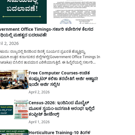
ernment Office Timings-ಸರ್ಕಾರಿ ಕಚೇರಿಗಳ ಕೆಲಸದ
ಿಯಲ್ಲಿ ಮಹತ್ವದ ಬದಲಾವಣೆ!
il 2, 2026
ಳೂರು: ರಾಜ್ಯದಲ್ಲಿ ದಿನದಿಂದ ದಿನಕ್ಕೆ ಸೂರ್ಯನ ಪ್ರಖರತೆ ಹೆಚ್ಚುತ್ತಿದ್ದು,
ಷವಾಗಿ ಉತ್ತರ ಕರ್ನಾಟಕದ ಜಿಲ್ಲೆಗಳಲ್ಲಿ(Government Office Timings In
ataka) ಬಿಸಿಲಿನ ತಾಪಮಾನ ಏರಿಕೆಯಾಗುತ್ತಿದೆ. ಈ ಹಿನ್ನೆಲೆಯಲ್ಲಿ ಸರ್ಕಾರಿ
ರರ ಹಿತದೃಷ್ಟಿಯಿಂದ ಹಾಗೂ ಸಾರ್ವಜನಿಕರ ಅನುಕೂಲಕ್ಕಾಗಿ ಕರ್ನಾಟಕ
Free Computer Courses-ಉಚಿತ
ಾರವು ಮಹತ್ವದ ನಿರ್ಧಾರವೊಂದನ್ನು ಕೈಗೊಂಡಿದೆ. ಕಿತ್ತೂರು ಕರ್ನಾಟಕ ಮತ್ತು
ಕಂಪ್ಯೂಟರ್ ಕಲಿಕಾ ತರಬೇತಿಗೆ ಅರ್ಜಿ ಆಹ್ವಾನ!
ಾಣ ಕರ್ನಾಟಕದ ಒಟ್ಟು 9 ಜಿಲ್ಲೆಗಳಲ್ಲಿ ಏಪ್ರಿಲ್...
ಇಂದೇ ಅರ್ಜಿ ಸಲ್ಲಿಸಿ!
April 2, 2026
Census-2026: ಇಂದಿನಿಂದ ಮೊಬೈಲ್
ಮೂಲಕ ಸ್ವಯಂ-ಜನಗಣತಿ ಆರಂಭ! ಇಲ್ಲಿದೆ
ಕಂಪ್ಲೀಟ್ ಡೀಟೇಲ್ಸ್!
April 1, 2026
Horticulture Training-10 ತಿಂಗಳ