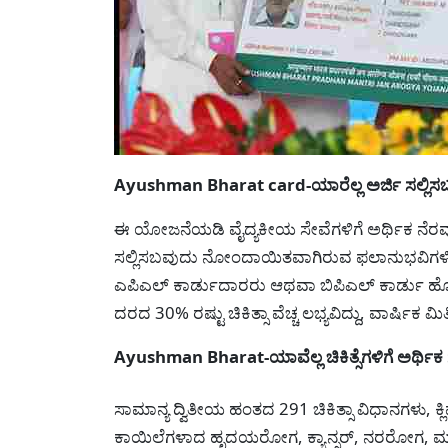
Ayushman Bharat card-ಯಾರೆಲ್ಲ ಅರ್ಜಿ ಸಲ್ಲ
ಈ ಯೋಜನೆಯಡಿ ವೈದ್ಯಕೀಯ ಸೇವೆಗಳಿಗೆ ಅರ್ಥಿಕ ನೆರ
ಸಲ್ಲಿಸಬವುದು ನೋಂದಾಯಿತವಾಗಿರುವ ಫಲಾನುಭವಿಗಳಿಗೆ ಒಂ
ಎಪಿಎಲ್ ಕಾರ್ಡುದಾರರು ಆಥವಾ ಬಿಪಿಎಲ್ ಕಾರ್ಡು ಹೊಂ
ದರದ 30% ರಷ್ಟು ಚಿಕಿತ್ಸಾ ವೆಚ್ಚ ಲಭ್ಯವಿದ್ದು, ವಾರ್ಷಿಕ ಮಿತ
Ayushman Bharat-ಯಾವೆಲ್ಲ ಚಿಕಿತ್ಸೆಗಳಿಗೆ ಅ
ಸಾಮಾನ್ಯ ದ್ವಿತೀಯ ಹಂತದ 291 ಚಿಕಿತ್ಸಾ ವಿಧಾನಗಳು, ಕ್
ಕಾಯಿಲೆಗಳಾದ ಹೃದಯರೋಗ, ಕ್ಯಾನ್ಸರ್, ನರರೋಗ, ಮ