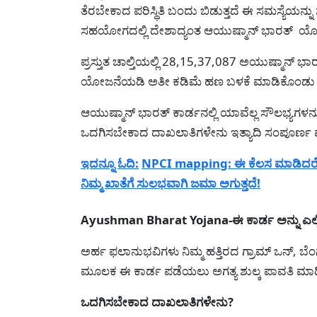
ತೆರಬೇಕಾದ ಪರಿಸ್ಥಿತಿ ಬಂದು ಬಿಡುತ್ತದೆ ಈ ಸಮಸ್ಯೆಯನ್ನು ಸ್
ಸಹಯೋಗದಲ್ಲಿ ದೇಶಾದ್ಯಂತ ಆಯುಷ್ಮಾನ್ ಭಾರತ್ ಯೋಜ
ಪ್ರಸ್ತುತ ಚಾಲ್ತಿಯಲ್ಲಿ 28,15,37,087 ಅಯುಷ್ಮಾನ
ಯೋಜನೆಯಡಿ ಅತೀ ಕಡಿಮೆ ಹಣ ಬಳಕೆ ಮಾಡಿಕೊಂಡು ಆರೋಗ
ಆಯುಷ್ಮಾನ್ ಭಾರತ್ ಕಾರ್ಡನಲ್ಲಿ ಯಾವೆಲ್ಲ ಸೌಲಭ್ಯಗಳನ
ಒದಗಿಸಬೇಕಾದ ದಾಖಲಾತಿಗಳೇನು ಇತ್ಯಾದಿ ಸಂಪೂರ್ಣ ಮ
ಇದನ್ನೂ ಓದಿ:
NPCI mapping: ಈ ಕೆಲಸ ಮಾಡಿದರೆ 
ನಿಮ್ಮ ಖಾತೆಗೆ ಸುಲಭವಾಗಿ ಜಮಾ ಅಗುತ್ತದೆ!
Ayushman Bharat Yojana-ಈ ಕಾರ್ಡ ಅನ್ನು ಎಲ
ಅರ್ಹ ಫಲಾನುಭವಿಗಳು ನಿಮ್ಮ ಹತ್ತಿರದ ಗ್ರಾಮ್ ಒನ್, 
ಮೂಲಕ ಈ ಕಾರ್ಡ ಪಡೆಯಲು ಅಗತ್ಯ ಶುಲ್ಕ ಪಾವತಿ ಮಾಡಿ
ಒದಗಿಸಬೇಕಾದ ದಾಖಲಾತಿಗಳೇನು?