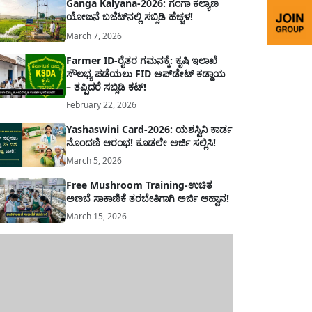
Ganga Kalyana-2026: ಗಂಗಾ ಕಲ್ಯಾಣ
ಮದಿಯಿಂದ ಕಳೆಯಬೇಕೆಂಬುದು ಪ್ರತಿಯೊಬ್ಬರ ಕನಸಾಗಿರುತ್ತದೆ ಆದ್ದರಿಂದ
ಯೋಜನೆ ಬಜೆಟ್‌ನಲ್ಲಿ ಸಬ್ಸಿಡಿ ಹೆಚ್ಚಳ!
ಾರವು ಹಿರಿಯ ನಾಗರಿಕರ ಗುರುತಿನ ಚೀಟಿ...
March 7, 2026
Farmer ID-ರೈತರ ಗಮನಕ್ಕೆ: ಕೃಷಿ ಇಲಾಖೆ
ಸೌಲಭ್ಯ ಪಡೆಯಲು FID ಅಪ್‌ಡೇಟ್ ಕಡ್ಡಾಯ
– ತಪ್ಪಿದರೆ ಸಬ್ಸಿಡಿ ಕಟ್!
February 22, 2026
Yashaswini Card-2026: ಯಶಸ್ವಿನಿ ಕಾರ್ಡ
ನೊಂದಣಿ ಆರಂಭ! ಕೂಡಲೇ ಅರ್ಜಿ ಸಲ್ಲಿಸಿ!
March 5, 2026
Free Mushroom Training-ಉಚಿತ
ಅಣಬೆ ಸಾಕಾಣಿಕೆ ತರಬೇತಿಗಾಗಿ ಅರ್ಜಿ ಆಹ್ವಾನ!
March 15, 2026