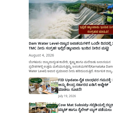
Dam Water Level-ರಾಜ್ಯದ ಜಲಾಶಯಗಳಿಗೆ ಒಂದೇ ದಿನದಲ್ಲಿ 
TMC ನೀರು ಸಂಗ್ರಹ! ಇಲ್ಲಿದೆ ಡ್ಯಾಂವಾರು ಇಂದಿನ ನೀರಿನ ಮಟ್ಟ!
August 4, 2026
ಬೆಂಗಳೂರು: ರಾಜ್ಯದಾದ್ಯಂತ ಕಾವೇರಿ, ಕೃಷ್ಣಾ ಹಾಗೂ ಮಲೆನಾಡು ಜಲಾನಯನ
ಪ್ರದೇಶಗಳಲ್ಲಿ ಉತ್ತಮ ಮಳೆಯಾಗುತ್ತಿದ್ದು, ಜಲಾಶಯಗಳಿಗೆ(Karnataka Dam
Water Level) ಅಪಾರ ಪ್ರಮಾಣದ ನೀರು ಹರಿದುಬರುತ್ತಿದೆ. ಕರ್ನಾಟಕ ರಾಜ್ಯ
ನೈಸರ್ಗಿಕ ವಿಕೋಪ ಉಸ್ತುವಾರಿ ಕೇಂದ್ರ (KSNDMC) ಬಿಡುಗಡೆ ಮಾಡಿರುವ ಆಗಸ
FID Update-ರೈತ ಬಾಂಧವರ ಗಮನಕ್ಕೆ:
04, 2026ರ ವರದಿಯಂತೆ, ರಾಜ್ಯದ ಪ್ರಮುಖ 14 ಜಲಾಶಯಗಳಿಗೆ ಒಂದೇ ದಿನದ
ಅನ್ನು ಕೇಂದ್ರ ಸರ್ಕಾರದ ಐಡಿಗೆ ಅಪ್ಡೇಟ್
ಬರೋಬ್ಬರಿ 34.8 TMC...
ಮಾಡಲು ಸೂಚನೆ!
July 19, 2026
Cow Mat Subsidy-ಸಬ್ಸಿಡಿಯಲ್ಲಿ ರಬ್ಬರ
ಮ್ಯಾಟ್ ಹಾಗೂ ಸೈಲೇಜ್ ಬ್ಯಾಗ್ ಪಡೆಯಲು