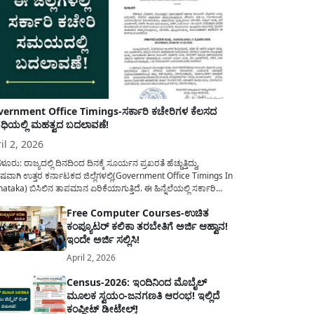
ernment Office Timings-ಸರ್ಕಾರಿ ಕಚೇರಿಗಳ ಕೆಲಸದ
ಿಯಲ್ಲಿ ಮಹತ್ವದ ಬದಲಾವಣೆ!
il 2, 2026
ಳೂರು: ರಾಜ್ಯದಲ್ಲಿ ದಿನದಿಂದ ದಿನಕ್ಕೆ ಸೂರ್ಯನ ಪ್ರಖರತೆ ಹೆಚ್ಚುತ್ತಿದ್ದು,
ಷವಾಗಿ ಉತ್ತರ ಕರ್ನಾಟಕದ ಜಿಲ್ಲೆಗಳಲ್ಲಿ(Government Office Timings In
ataka) ಬಿಸಿಲಿನ ತಾಪಮಾನ ಏರಿಕೆಯಾಗುತ್ತಿದೆ. ಈ ಹಿನ್ನೆಲೆಯಲ್ಲಿ ಸರ್ಕಾರಿ
ರರ ಹಿತದೃಷ್ಟಿಯಿಂದ ಹಾಗೂ ಸಾರ್ವಜನಿಕರ ಅನುಕೂಲಕ್ಕಾಗಿ ಕರ್ನಾಟಕ
Free Computer Courses-ಉಚಿತ
ಾರವು ಮಹತ್ವದ ನಿರ್ಧಾರವೊಂದನ್ನು ಕೈಗೊಂಡಿದೆ. ಕಿತ್ತೂರು ಕರ್ನಾಟಕ ಮತ್ತು
ಕಂಪ್ಯೂಟರ್ ಕಲಿಕಾ ತರಬೇತಿಗೆ ಅರ್ಜಿ ಆಹ್ವಾನ!
ಾಣ ಕರ್ನಾಟಕದ ಒಟ್ಟು 9 ಜಿಲ್ಲೆಗಳಲ್ಲಿ ಏಪ್ರಿಲ್...
ಇಂದೇ ಅರ್ಜಿ ಸಲ್ಲಿಸಿ!
April 2, 2026
Census-2026: ಇಂದಿನಿಂದ ಮೊಬೈಲ್
ಮೂಲಕ ಸ್ವಯಂ-ಜನಗಣತಿ ಆರಂಭ! ಇಲ್ಲಿದೆ
ಕಂಪ್ಲೀಟ್ ಡೀಟೇಲ್ಸ್!