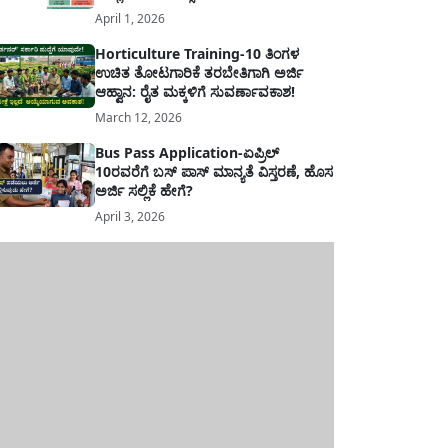
April 1, 2026
Horticulture Training-10 ತಿಂಗಳ
ಉಚಿತ ತೋಟಗಾರಿಕೆ ತರಬೇತಿಗಾಗಿ ಅರ್ಜಿ
ಆಹ್ವಾನ: ರೈತ ಮಕ್ಕಳಿಗೆ ಸುವರ್ಣಾವಕಾಶ!
March 12, 2026
Bus Pass Application-ಏಪ್ರಿಲ್
10ರವರೆಗೆ ಬಸ್ ಪಾಸ್ ಮಾನ್ಯತೆ ವಿಸ್ತರಣೆ, ಹೊಸ
ಅರ್ಜಿ ಸಲ್ಲಿಕೆ ಹೇಗೆ?
April 3, 2026