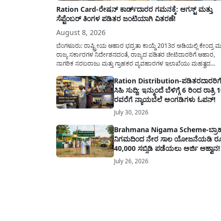
Ration Card-ರೇಷನ್ ಕಾರ್ಡ್‍ದಾರರ ಗಮನಕ್ಕೆ: ಆಗಸ್ಟ್ ಮತ್ತು
ಸೆಪ್ಟೆಂಬರ್ ತಿಂಗಳ ಪಡಿತರ ಜಂಟಿಯಾಗಿ ವಿತರಣೆ!
August 8, 2026
ಬೆಂಗಳೂರು: ರಾಷ್ಟ್ರೀಯ ಆಹಾರ ಭದ್ರತಾ ಕಾಯ್ದೆ 2013ರ ಅಡಿಯಲ್ಲಿ ಕೇಂದ್ರ ಮತ
ರಾಜ್ಯ ಸರ್ಕಾರಗಳ ನಿರ್ದೇಶನದಂತೆ, ರಾಜ್ಯದ ಪಡಿತರ ಚೀಟಿದಾರರಿಗೆ ಆಹಾರ,
ನಾಗರಿಕ ಸರಬರಾಜು ಮತ್ತು ಗ್ರಾಹಕರ ವ್ಯವಹಾರಗಳ ಇಲಾಖೆಯು ಮಹತ್ವದ
ಮಾಹಿತಿಯೊಂದನ್ನು ನೀಡಿದೆ. ಆಗಸ್ಟ್-2026 ಹಾಗೂ ಸೆಪ್ಟೆಂಬರ್-2026 ಈ ಎರ
Ration Distribution-ಪಡಿತರದಾರರಿಗ
ತಿಂಗಳ ಆಹಾರ ಧಾನ್ಯಗಳ ವಿತರಣೆಯನ್ನು ಆಗಸ್ಟ್ ಮಾಹೆಯಲ್ಲೇ ಒಟ್ಟಿಗೆ (ಜಂಟಿಯ
ಸಿಹಿ ಸುದ್ದಿ: ಇನ್ಮುಂದೆ ಬೆಳಿಗ್ಗೆ 6 ರಿಂದ ರಾತ್ರಿ 
ನೀಡಲು ನಿರ್ಧರಿಸಲಾಗಿದೆ....
ರವರೆಗೆ ನ್ಯಾಯಬೆಲೆ ಅಂಗಡಿಗಳು ಓಪನ್!
July 30, 2026
Brahmana Nigama Scheme-ಬ್ರಾಹ
ನಿಗಮದಿಂದ ನೇರ ಸಾಲ ಯೋಜನೆಯಡಿ ರ
40,000 ಸಬ್ಸಿಡಿ ಪಡೆಯಲು ಅರ್ಜಿ ಆಹ್ವಾನ!
July 26, 2026