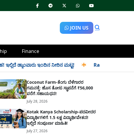
JOIN US
hip
Finance
ಡ್ಯಾಂವಾರು ಇಂದಿನ ನೀರಿನ ಮಟ್ಟ!
✱
Ration Distribution-ಪಡಿತರದಾರ
Coconut Farm-ತೆಂಗು ಬೆಳೆಗಾರರ
ಗಮನಕ್ಕೆ: ಹೊಸ ತೋಟ ಸ್ಥಾಪನೆಗೆ ₹56,000
ವರೆಗೆ ಸಹಾಯಧನ!
July 28, 2026
Kotak Kanya Scholarship-ಪದವೀದರ
ವಿದ್ಯಾರ್ಥಿಗಳಿಗೆ 1.5 ಲಕ್ಷ ವಿದ್ಯಾರ್ಥಿವೇತನ!
ಇಲ್ಲಿದೆ ಸಂಪೂರ್ಣ ಮಾಹಿತಿ!
July 27, 2026