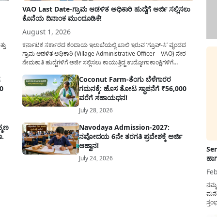
VAO Last Date-ಗ್ರಾಮ ಆಡಳಿತ ಅಧಿಕಾರಿ ಹುದ್ದೆಗೆ ಅರ್ಜಿ ಸಲ್ಲಿಸಲು
ಕೊನೆಯ ದಿನಾಂಕ ಮುಂದೂಡಿಕೆ!
August 1, 2026
್ತು
ಕರ್ನಾಟಕ ಸರ್ಕಾರದ ಕಂದಾಯ ಇಲಾಖೆಯಲ್ಲಿ ಖಾಲಿ ಇರುವ ‘ಗ್ರೂಪ್-ಸಿ’ ವೃಂದದ
ಗ್ರಾಮ ಆಡಳಿತ ಅಧಿಕಾರಿ (Village Administrative Officer – VAO) ನೇರ
ನೇಮಕಾತಿ ಹುದ್ದೆಗಳಿಗೆ ಅರ್ಜಿ ಸಲ್ಲಿಸಲು ಕಾಯುತ್ತಿದ್ದ ಉದ್ಯೋಗಾಕಾಂಕ್ಷಿಗಳಿಗೆ
ಡೂ
ಕರ್ನಾಟಕ ಪರೀಕ್ಷಾ ಪ್ರಾಧಿಕಾರ (KEA) ಬಿಗ್ ರಿಲೀಫ್ ನೀಡಿದೆ. ಅರ್ಜಿ ಸಲ್ಲಿಕೆಯ
ೆ
Coconut Farm-ತೆಂಗು ಬೆಳೆಗಾರರ
ಾಗಿ)
ಅವಧಿಯನ್ನು ವಿಸ್ತರಿಸಿ ಅಧಿಕೃತ ಪ್ರಕಟಣೆ ಹೊರಡಿಸಿದ್ದು, ಇದುವರೆಗೆ ಅರ್ಜಿ ಸಲ್ಲಿಸಲು...
10
ಗಮನಕ್ಕೆ: ಹೊಸ ತೋಟ ಸ್ಥಾಪನೆಗೆ ₹56,000
ವರೆಗೆ ಸಹಾಯಧನ!
July 28, 2026
್ಮಣ
Navodaya Admission-2027:
ೂ.
ನವೋದಯ 6ನೇ ತರಗತಿ ಪ್ರವೇಶಕ್ಕೆ ಅರ್ಜಿ
ಆಹ್ವಾನ!
Sen
ಹಾಗ
July 24, 2026
Feb
ನಮ್
ಮನೆ
ಸ್ತಂ
ದುಡ