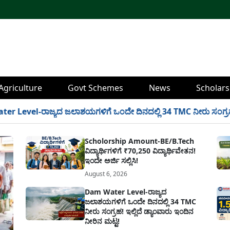
Agriculture
Govt Schemes
News
Scholars
-ರಾಜ್ಯದ ಜಲಾಶಯಗಳಿಗೆ ಒಂದೇ ದಿನದಲ್ಲಿ 34 TMC ನೀರು ಸಂಗ್ರಹ! ಇಲ್ಲಿದೆ 
Scholorship Amount-BE/B.Tech
ವಿದ್ಯಾರ್ಥಿಗಳಿಗೆ ₹70,250 ವಿದ್ಯಾರ್ಥಿವೇತನ!
ಇಂದೇ ಅರ್ಜಿ ಸಲ್ಲಿಸಿ!
August 6, 2026
Dam Water Level-ರಾಜ್ಯದ
ಜಲಾಶಯಗಳಿಗೆ ಒಂದೇ ದಿನದಲ್ಲಿ 34 TMC
ನೀರು ಸಂಗ್ರಹ! ಇಲ್ಲಿದೆ ಡ್ಯಾಂವಾರು ಇಂದಿನ
ನೀರಿನ ಮಟ್ಟ!