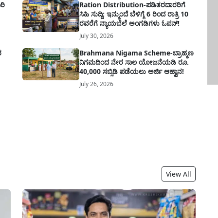
ರಿ
Ration Distribution-ಪಡಿತರದಾರರಿಗೆ
ಾಗಿ)
04, 2026ರ ವರದಿಯಂತೆ, ರಾಜ್ಯದ ಪ್ರಮುಖ 14 ಜಲಾಶಯಗಳಿಗೆ ಒಂದೇ ದಿನದಲ್ಲಿ
ಸಿಹಿ ಸುದ್ದಿ: ಇನ್ಮುಂದೆ ಬೆಳಿಗ್ಗೆ 6 ರಿಂದ ರಾತ್ರಿ 10
ಬರೋಬ್ಬರಿ 34.8 TMC...
ರವರೆಗೆ ನ್ಯಾಯಬೆಲೆ ಅಂಗಡಿಗಳು ಓಪನ್!
July 30, 2026
ರ
Brahmana Nigama Scheme-ಬ್ರಾಹ್ಮಣ
ನಿಗಮದಿಂದ ನೇರ ಸಾಲ ಯೋಜನೆಯಡಿ ರೂ.
40,000 ಸಬ್ಸಿಡಿ ಪಡೆಯಲು ಅರ್ಜಿ ಆಹ್ವಾನ!
July 26, 2026
View All