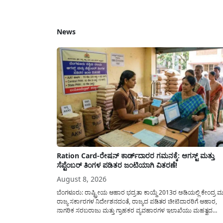
News
Ration Card-ರೇಷನ್ ಕಾರ್ಡ್‍ದಾರರ ಗಮನಕ್ಕೆ: ಆಗಸ್ಟ್ ಮತ್ತು
ಸೆಪ್ಟೆಂಬರ್ ತಿಂಗಳ ಪಡಿತರ ಜಂಟಿಯಾಗಿ ವಿತರಣೆ!
August 8, 2026
ಬೆಂಗಳೂರು: ರಾಷ್ಟ್ರೀಯ ಆಹಾರ ಭದ್ರತಾ ಕಾಯ್ದೆ 2013ರ ಅಡಿಯಲ್ಲಿ ಕೇಂದ್ರ ಮತ
ರಾಜ್ಯ ಸರ್ಕಾರಗಳ ನಿರ್ದೇಶನದಂತೆ, ರಾಜ್ಯದ ಪಡಿತರ ಚೀಟಿದಾರರಿಗೆ ಆಹಾರ,
ನಾಗರಿಕ ಸರಬರಾಜು ಮತ್ತು ಗ್ರಾಹಕರ ವ್ಯವಹಾರಗಳ ಇಲಾಖೆಯು ಮಹತ್ವದ
ಮಾಹಿತಿಯೊಂದನ್ನು ನೀಡಿದೆ. ಆಗಸ್ಟ್-2026 ಹಾಗೂ ಸೆಪ್ಟೆಂಬರ್-2026 ಈ ಎರ