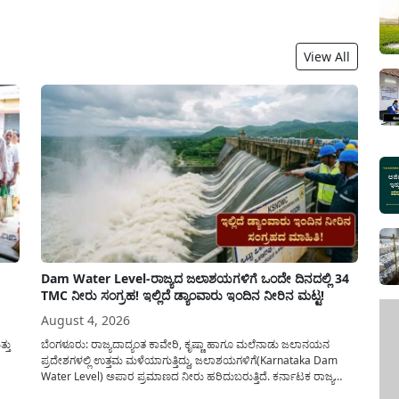
ನೆಮ್
ಸರ್ಕ
View All
Dam Water Level-ರಾಜ್ಯದ ಜಲಾಶಯಗಳಿಗೆ ಒಂದೇ ದಿನದಲ್ಲಿ 34
TMC ನೀರು ಸಂಗ್ರಹ! ಇಲ್ಲಿದೆ ಡ್ಯಾಂವಾರು ಇಂದಿನ ನೀರಿನ ಮಟ್ಟ!
August 4, 2026
್ತು
ಬೆಂಗಳೂರು: ರಾಜ್ಯದಾದ್ಯಂತ ಕಾವೇರಿ, ಕೃಷ್ಣಾ ಹಾಗೂ ಮಲೆನಾಡು ಜಲಾನಯನ
ಪ್ರದೇಶಗಳಲ್ಲಿ ಉತ್ತಮ ಮಳೆಯಾಗುತ್ತಿದ್ದು, ಜಲಾಶಯಗಳಿಗೆ(Karnataka Dam
Water Level) ಅಪಾರ ಪ್ರಮಾಣದ ನೀರು ಹರಿದುಬರುತ್ತಿದೆ. ಕರ್ನಾಟಕ ರಾಜ್ಯ
ಡೂ
ನೈಸರ್ಗಿಕ ವಿಕೋಪ ಉಸ್ತುವಾರಿ ಕೇಂದ್ರ (KSNDMC) ಬಿಡುಗಡೆ ಮಾಡಿರುವ ಆಗಸ್ಟ್