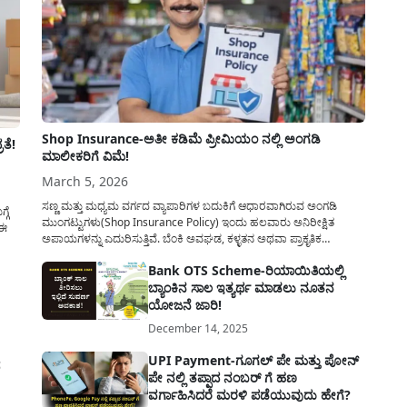
Shop Insurance-ಅತೀ ಕಡಿಮೆ ಪ್ರೀಮಿಯಂ ನಲ್ಲಿ ಅಂಗಡಿ
ತೆ!
ಮಾಲೀಕರಿಗೆ ವಿಮೆ!
March 5, 2026
ಸಣ್ಣ ಮತ್ತು ಮಧ್ಯಮ ವರ್ಗದ ವ್ಯಾಪಾರಿಗಳ ಬದುಕಿಗೆ ಆಧಾರವಾಗಿರುವ ಅಂಗಡಿ
ಗೆ
ಮುಂಗಟ್ಟುಗಳು(Shop Insurance Policy) ಇಂದು ಹಲವಾರು ಅನಿರೀಕ್ಷಿತ
 ಈ
ಅಪಾಯಗಳನ್ನು ಎದುರಿಸುತ್ತಿವೆ. ಬೆಂಕಿ ಅವಘಡ, ಕಳ್ಳತನ ಅಥವಾ ಪ್ರಾಕೃತಿಕ
ವಿಕೋಪಗಳಂತಹ ಘಟನೆಗಳು ಸಂಭವಿಸಿದಾಗ ವರ್ಷಗಳ ಕಾಲ ಕಷ್ಟಪಟ್ಟು ಕಟ್ಟಿದ
ನೇಕ
Bank OTS Scheme-ರಿಯಾಯಿತಿಯಲ್ಲಿ
ವ್ಯಾಪಾರವು ಕ್ಷಣಾರ್ಧದಲ್ಲಿ ನೆಲಸಮವಾಗಬಹುದು. ಇಂತಹ ಸಂಕಷ್ಟದ ಸಮಯದಲ್ಲಿ
ಬ್ಯಾಂಕಿನ ಸಾಲ ಇತ್ಯರ್ಥ ಮಾಡಲು ನೂತನ
ವ್ಯಾಪಾರಿಗಳ ಕೈ ಹಿಡಿಯಲು ‘ಅಂಗಡಿ ಮಾಲೀಕರ ವಿಮೆ’...
ಯೋಜನೆ ಜಾರಿ!
December 14, 2025
UPI Payment-ಗೂಗಲ್ ಪೇ ಮತ್ತು ಪೋನ್
ದ
ಪೇ ನಲ್ಲಿ ತಪ್ಪಾದ ನಂಬರ್ ಗೆ ಹಣ
ವರ್ಗಾಹಿಸಿದರೆ ಮರಳಿ ಪಡೆಯುವುದು ಹೇಗೆ?