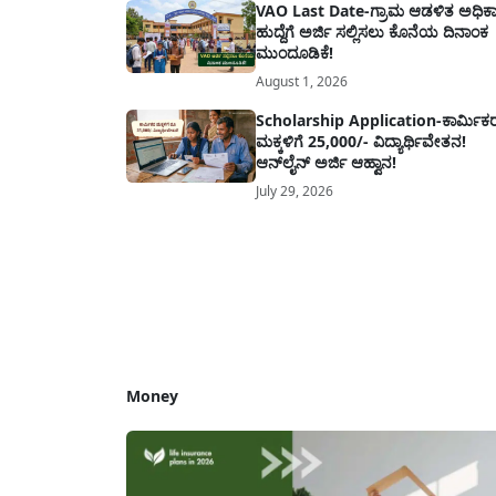
VAO Last Date-ಗ್ರಾಮ ಆಡಳಿತ ಅಧಿಕಾ
ತಿಂಗಳ ಆಹಾರ ಧಾನ್ಯಗಳ ವಿತರಣೆಯನ್ನು ಆಗಸ್ಟ್ ಮಾಹೆಯಲ್ಲೇ ಒಟ್ಟಿಗೆ (ಜಂಟಿಯ
ಹುದ್ದೆಗೆ ಅರ್ಜಿ ಸಲ್ಲಿಸಲು ಕೊನೆಯ ದಿನಾಂಕ
ನೀಡಲು ನಿರ್ಧರಿಸಲಾಗಿದೆ....
ಮುಂದೂಡಿಕೆ!
August 1, 2026
Scholarship Application-ಕಾರ್ಮಿಕ
ಮಕ್ಕಳಿಗೆ 25,000/- ವಿದ್ಯಾರ್ಥಿವೇತನ!
ಆನ್‍ಲೈನ್ ಅರ್ಜಿ ಆಹ್ವಾನ!
July 29, 2026
Money