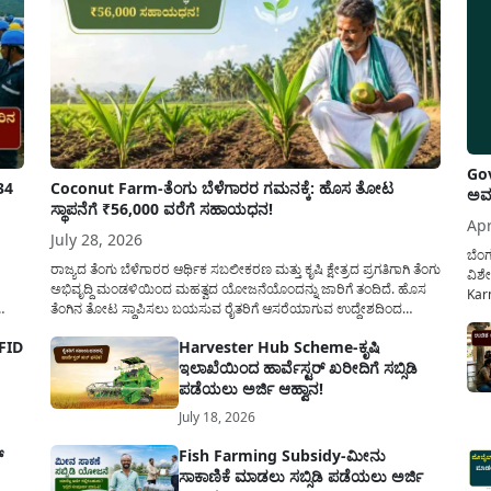
Gov
34
Coconut Farm-ತೆಂಗು ಬೆಳೆಗಾರರ ಗಮನಕ್ಕೆ: ಹೊಸ ತೋಟ
ಅವಧ
ಸ್ಥಾಪನೆಗೆ ₹56,000 ವರೆಗೆ ಸಹಾಯಧನ!
Apr
July 28, 2026
ಬೆಂಗ
ರಾಜ್ಯದ ತೆಂಗು ಬೆಳೆಗಾರರ ಆರ್ಥಿಕ ಸಬಲೀಕರಣ ಮತ್ತು ಕೃಷಿ ಕ್ಷೇತ್ರದ ಪ್ರಗತಿಗಾಗಿ ತೆಂಗು
ವಿಶೇ
ಅಭಿವೃದ್ದಿ ಮಂಡಳಿಯಿಂದ ಮಹತ್ವದ ಯೋಜನೆಯೊಂದನ್ನು ಜಾರಿಗೆ ತಂದಿದೆ. ಹೊಸ
Karn
ತೆಂಗಿನ ತೋಟ ಸ್ಥಾಪಿಸಲು ಬಯಸುವ ರೈತರಿಗೆ ಆಸರೆಯಾಗುವ ಉದ್ದೇಶದಿಂದ
ನೌಕ
್ಟ್
ಸರ್ಕಾರವು ಪ್ರತಿ ಹೆಕ್ಟೇರ್‌ಗೆ ಗರಿಷ್ಠ ₹56,000 ವರೆಗೆ ಧನಸಹಾಯ ಪಡೆಯಲು
ಸರ್ಕ
 FID
Harvester Hub Scheme-ಕೃಷಿ
ಲ್ಲಿ
ಅರ್ಜಿಯನ್ನು ಆಹ್ವಾನಿಸಿದೆ. ತೆಂಗು ಅಭಿವೃದ್ದಿ ಮಂಡಳಿಯ ಯೋಜನೆ ಅಡಿಯಲ್ಲಿ
ಕಲ್ಯ
ಇಲಾಖೆಯಿಂದ ಹಾರ್ವೆಸ್ಟರ್ ಖರೀದಿಗೆ ಸಬ್ಸಿಡಿ
ನೀಡಲಾಗುವ...
ಪಡೆಯಲು ಅರ್ಜಿ ಆಹ್ವಾನ!
July 18, 2026
್
Fish Farming Subsidy-ಮೀನು
ಸಾಕಾಣಿಕೆ ಮಾಡಲು ಸಬ್ಸಿಡಿ ಪಡೆಯಲು ಅರ್ಜಿ