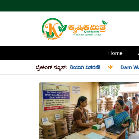
Home
ಸೆಪ್ಟೆಂಬರ್ ತಿಂಗಳ ಪಡಿತರ ಜಂಟಿಯಾಗಿ ವಿತರಣೆ!
ಬ್ರೇಕಿಂಗ್ ನ್ಯೂಸ್:
✱
Dam Water Level