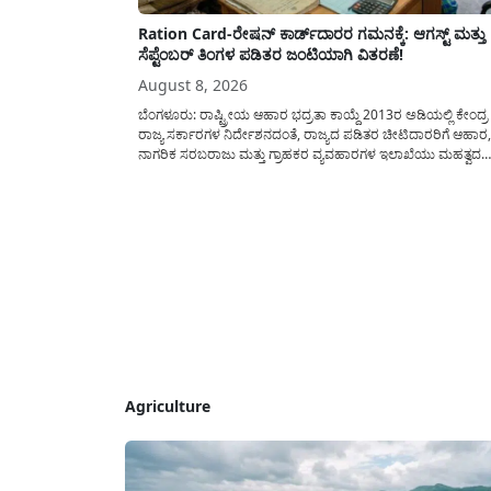
Ration Card-ರೇಷನ್ ಕಾರ್ಡ್‍ದಾರರ ಗಮನಕ್ಕೆ: ಆಗಸ್ಟ್ ಮತ್ತು
ಸೆಪ್ಟೆಂಬರ್ ತಿಂಗಳ ಪಡಿತರ ಜಂಟಿಯಾಗಿ ವಿತರಣೆ!
August 8, 2026
ಬೆಂಗಳೂರು: ರಾಷ್ಟ್ರೀಯ ಆಹಾರ ಭದ್ರತಾ ಕಾಯ್ದೆ 2013ರ ಅಡಿಯಲ್ಲಿ ಕೇಂದ್ರ 
ರಾಜ್ಯ ಸರ್ಕಾರಗಳ ನಿರ್ದೇಶನದಂತೆ, ರಾಜ್ಯದ ಪಡಿತರ ಚೀಟಿದಾರರಿಗೆ ಆಹಾರ,
ನಾಗರಿಕ ಸರಬರಾಜು ಮತ್ತು ಗ್ರಾಹಕರ ವ್ಯವಹಾರಗಳ ಇಲಾಖೆಯು ಮಹತ್ವದ
ಮಾಹಿತಿಯೊಂದನ್ನು ನೀಡಿದೆ. ಆಗಸ್ಟ್-2026 ಹಾಗೂ ಸೆಪ್ಟೆಂಬರ್-2026 ಈ 
ತಿಂಗಳ ಆಹಾರ ಧಾನ್ಯಗಳ ವಿತರಣೆಯನ್ನು ಆಗಸ್ಟ್ ಮಾಹೆಯಲ್ಲೇ ಒಟ್ಟಿಗೆ
(ಜಂಟಿಯಾಗಿ) ನೀಡಲು ನಿರ್ಧರಿಸಲಾಗಿದೆ....
Agriculture