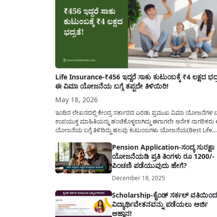
Life Insurance-₹456 ಇದ್ದರೆ ಸಾಕು ಕುಟುಂಬಕ್ಕೆ ₹4 ಲಕ್ಷದ ಭದ್ರ
ಈ ವಿಮಾ ಯೋಜನೆಯ ಬಗ್ಗೆ ತಪ್ಪದೇ ತಿಳಿಯಿರಿ!
May 18, 2026
ಇಂದಿನ ಲೇಖನದಲ್ಲಿ ಕೇಂದ್ರ ಸರ್ಕಾರದ ಎರಡು ಪ್ರಮುಖ ವಿಮಾ ಯೋಜನೆಗಳ ಬಗ್
ಉಪಯುಕ್ತ ಮಾಹಿತಿಯನ್ನು ಹಂಚಿಕೊಳ್ಳಲಾಗಿದ್ದು ಈಗಾಗಲೇ ಅನೇಕ ನಾಗರಿಕರು
ಯೋಜನೆಯ ಬಗ್ಗೆ ತಿಳಿದಿದ್ದು ಹಲವು ಕುಟುಂಬಗಳು ಯೋಜನೆಯ(Best Life
Insurance Plans) ಪ್ರಯೋಜನವನ್ನು ಪಡೆದುಕೊಂಡಿರುತ್ತಾರೆ ಅದರೆ ಇನ್ನು ಅ
Pension Application-ಸಂದ್ಯ ಸುರಕ್ಷಾ
ಕುಟುಂಬಗಳಿಗೆ ಈ ಯೋಜನೆಯ ಬಗ್ಗೆ ಮಾಹಿತಿ ಕೊರತೆ ಇರುವುದರಿಂದ ಇಂದಿನ
ಯೋಜನೆಯಡಿ ಪ್ರತಿ ತಿಂಗಳು ರೂ 1200/-
ಲೇಖನದಲ್ಲಿ ಎರಡು...
ಪಿಂಚಣಿ ಪಡೆಯುವುದು ಹೇಗೆ?
December 18, 2025
Scholarship-ಕೈಂಡ್ ಸರ್ಕಲ್ ವತಿಯಿಂ
ವಿದ್ಯಾರ್ಥಿವೇತನವನ್ನು ಪಡೆಯಲು ಅರ್ಜಿ
ಆಹ್ವಾನ!