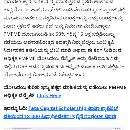
ಈಗಾಗಲೇ ಹೈನುಗಾರಿಕೆಯನ್ನು ಮಾಡುತ್ತಿರುವ ರೈತರು ಹಾಲಿನಿಂದ
ತುಪ್ಪ,ಮೊಸರು, ಹಾಲಿನ ಪ್ಯಾಕೇಟ್ ಮಾಡಿ ನೇರವಾಗಿ ಸ್ವಂತ ಬ್ರಾಂಡ್ ನಲ್ಲಿ
ಮಾರಾಟ ಮಾಡಲು ಅವಶ್ಯವಿರುವ ಯಂತ್ರಗಳನ್ನು ಮತ್ತು ಯಂತ್ರಗಳನ್ನು
ಒಂದು ಸ್ಥಳದಲ್ಲಿ ಇಡಲು ಶೆಡ್ ಅನ್ನು ನಿರ್ಮಾಣ ಮಾಡಿಕೊಳ್ಳುಲು
PMFME ಯೋಜನೆಯಡಿ ಶೇ 50% ಗರಿಷ್ಠ 15 ಲಕ್ಷ ಸಬ್ಸಿಡಿಯನ್ನು
ಪಡೆಯಲು ಅವಕಾಶವಿರುತ್ತದೆ ಇದಕ್ಕಾಗಿ ನಿಮ್ಮ ಜಿಲ್ಲೆಯ ಜಂಟಿ ಕೃಷಿ
ನಿರ್ದೇಶಕರ ಕಚೇರಿಯನ್ನು ಭೇಟಿ ಮಾಡಿ ಅಥವಾ ಈ ಕೆಳಗೆ ನೀಡಿರುವ
ಅಧಿಕೃತ PMFME ಯೋಜನೆಯ ವೆಬ್ಸೈಟ್ ಅನ್ನು ಭೇಟಿ ಮಾಡಿ ನಿಮ್ಮ
ಜಿಲ್ಲೆಯ DRP ಅವರನ್ನು ಸಂಪರ್ಕಿಸಿ ಆನ್ಲೈನ್ ಮೂಲಕ ಅರ್ಜಿ ಸಲ್ಲಿಸಿ ಈ
ಯೋಜನೆಯ ಪ್ರಯೋಜನ ಪಡೆದುಕೊಳ್ಳಬಹುದು.
ಯೋಜನೆಯ ಕುರಿತು ಇನ್ನು ಹೆಚ್ಚಿನ ಮಾಹಿತಿಯನ್ನು ಪಡೆಯಲು PMFME
ಅಧಿಕೃತ ವೆಬ್ಸೈಟ್-
Click Here
ಇದನ್ನೂ ಓದಿ:
Tata Capital Scholarship-ಟಾಟಾ ಕ್ಯಾಪಿಟಲ್
ವತಿಯಿಂದ 18,000 ವಿದ್ಯಾರ್ಥಿವೇತನ! ಇಲ್ಲಿದೆ ಸಂಪೂರ್ಣ ವಿವರ!