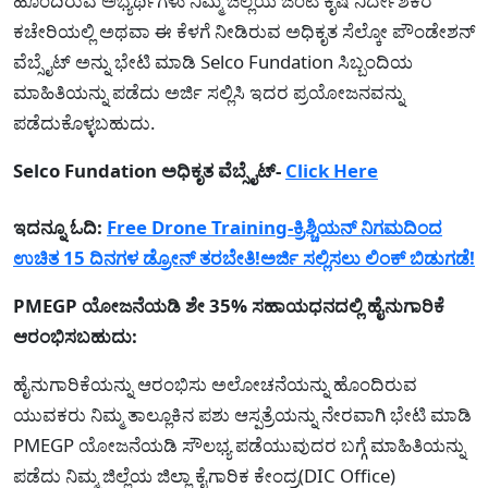
ಹೊಂದಿರುವ ಅಭ್ಯರ್ಥಿಗಳು ನಿಮ್ಮ ಜಿಲ್ಲೆಯ ಜಂಟಿ ಕೃಷಿ ನಿರ್ದೇಶಕರ
ಕಚೇರಿಯಲ್ಲಿ ಅಥವಾ ಈ ಕೆಳಗೆ ನೀಡಿರುವ ಅಧಿಕೃತ ಸೆಲ್ಕೋ ಪೌಂಡೇಶನ್
ವೆಬ್ಸೈಟ್ ಅನ್ನು ಭೇಟಿ ಮಾಡಿ Selco Fundation ಸಿಬ್ಬಂದಿಯ
ಮಾಹಿತಿಯನ್ನು ಪಡೆದು ಅರ್ಜಿ ಸಲ್ಲಿಸಿ ಇದರ ಪ್ರಯೋಜನವನ್ನು
ಪಡೆದುಕೊಳ್ಳಬಹುದು.
Selco Fundation ಅಧಿಕೃತ ವೆಬ್ಸೈಟ್-
Click Here
ಇದನ್ನೂ ಓದಿ:
Free Drone Training-ಕ್ರಿಶ್ಚಿಯನ್ ನಿಗಮದಿಂದ
ಉಚಿತ 15 ದಿನಗಳ ಡ್ರೋನ್ ತರಬೇತಿ!ಅರ್ಜಿ ಸಲ್ಲಿಸಲು ಲಿಂಕ್ ಬಿಡುಗಡೆ!
PMEGP ಯೋಜನೆಯಡಿ ಶೇ 35% ಸಹಾಯಧನದಲ್ಲಿ ಹೈನುಗಾರಿಕೆ
ಆರಂಭಿಸಬಹುದು:
ಹೈನುಗಾರಿಕೆಯನ್ನು ಆರಂಭಿಸು ಅಲೋಚನೆಯನ್ನು ಹೊಂದಿರುವ
ಯುವಕರು ನಿಮ್ಮ ತಾಲ್ಲೂಕಿನ ಪಶು ಆಸ್ಪತ್ರೆಯನ್ನು ನೇರವಾಗಿ ಭೇಟಿ ಮಾಡಿ
PMEGP ಯೋಜನೆಯಡಿ ಸೌಲಭ್ಯ ಪಡೆಯುವುದರ ಬಗ್ಗೆ ಮಾಹಿತಿಯನ್ನು
ಪಡೆದು ನಿಮ್ಮ ಜಿಲ್ಲೆಯ ಜಿಲ್ಲಾ ಕೈಗಾರಿಕ ಕೇಂದ್ರ(DIC Office)