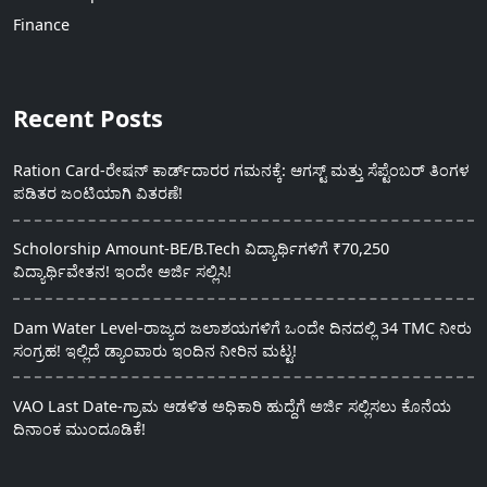
Finance
Recent Posts
Ration Card-ರೇಷನ್ ಕಾರ್ಡ್‍ದಾರರ ಗಮನಕ್ಕೆ: ಆಗಸ್ಟ್ ಮತ್ತು ಸೆಪ್ಟೆಂಬರ್ ತಿಂಗಳ
ಪಡಿತರ ಜಂಟಿಯಾಗಿ ವಿತರಣೆ!
Scholorship Amount-BE/B.Tech ವಿದ್ಯಾರ್ಥಿಗಳಿಗೆ ₹70,250
ವಿದ್ಯಾರ್ಥಿವೇತನ! ಇಂದೇ ಅರ್ಜಿ ಸಲ್ಲಿಸಿ!
Dam Water Level-ರಾಜ್ಯದ ಜಲಾಶಯಗಳಿಗೆ ಒಂದೇ ದಿನದಲ್ಲಿ 34 TMC ನೀರು
ಸಂಗ್ರಹ! ಇಲ್ಲಿದೆ ಡ್ಯಾಂವಾರು ಇಂದಿನ ನೀರಿನ ಮಟ್ಟ!
VAO Last Date-ಗ್ರಾಮ ಆಡಳಿತ ಅಧಿಕಾರಿ ಹುದ್ದೆಗೆ ಅರ್ಜಿ ಸಲ್ಲಿಸಲು ಕೊನೆಯ
ದಿನಾಂಕ ಮುಂದೂಡಿಕೆ!