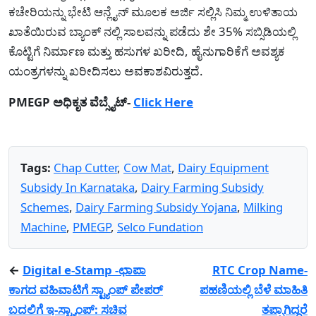
ಕಚೇರಿಯನ್ನು ಭೇಟಿ ಆನ್ಲೈನ್ ಮೂಲಕ ಅರ್ಜಿ ಸಲ್ಲಿಸಿ ನಿಮ್ಮ ಉಳಿತಾಯ
ಖಾತೆಯಿರುವ ಬ್ಯಾಂಕ್ ನಲ್ಲಿ ಸಾಲವನ್ನು ಪಡೆದು ಶೇ 35% ಸಬ್ಸಿಡಿಯಲ್ಲಿ
ಕೊಟ್ಟಿಗೆ ನಿರ್ಮಾಣ ಮತ್ತು ಹಸುಗಳ ಖರೀದಿ, ಹೈನುಗಾರಿಕೆಗೆ ಅವಶ್ಯಕ
ಯಂತ್ರಗಳನ್ನು ಖರೀದಿಸಲು ಅವಕಾಶವಿರುತ್ತದೆ.
PMEGP ಅಧಿಕೃತ ವೆಬ್ಸೈಟ್-
Click Here
Tags:
Chap Cutter
,
Cow Mat
,
Dairy Equipment
Subsidy In Karnataka
,
Dairy Farming Subsidy
Schemes
,
Dairy Farming Subsidy Yojana
,
Milking
Machine
,
PMEGP
,
Selco Fundation
←
Digital e-Stamp -ಛಾಪಾ
RTC Crop Name-
ಕಾಗದ ವಹಿವಾಟಿಗೆ ಸ್ಟ್ಯಾಂಪ್ ಪೇಪರ್
ಪಹಣಿಯಲ್ಲಿ ಬೆಳೆ ಮಾಹಿತಿ
ಬದಲಿಗೆ ಇ-ಸ್ಟ್ಯಾಂಪ್: ಸಚಿವ
ತಪ್ಪಾಗಿದ್ದರೆ