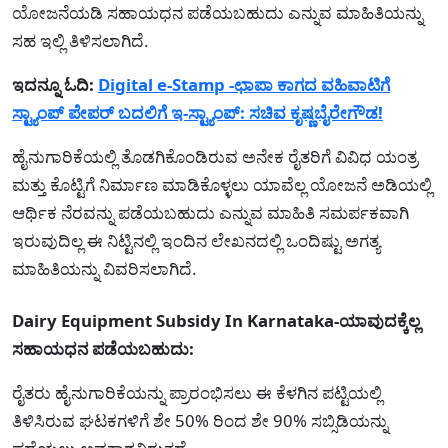
ಯೋಜನೆಯಡಿ ಸಹಾಯಧನ ಪಡೆಯಬಹುದು ಎನ್ನುವ ಮಾಹಿತಿಯನ್ನು
ಸಹ ಇಲ್ಲಿ ತಿಳಿಸಲಾಗಿದೆ.
ಇದನ್ನೂ ಓದಿ:
Digital e-Stamp -ಛಾಪಾ ಕಾಗದ ವಹಿವಾಟಿಗೆ
ಸ್ಟ್ಯಾಂಪ್ ಪೇಪರ್ ಬದಲಿಗೆ ಇ-ಸ್ಟ್ಯಾಂಪ್: ಸಚಿವ ಕೃಷ್ಣಬೈರೇಗೌಡ!
ಹೈನುಗಾರಿಕೆಯಲ್ಲಿ ತೊಡಗಿಕೊಂಡಿರುವ ಅನೇಕ ರೈತರಿಗೆ ವಿವಿಧ ಯಂತ್ರ
ಮತ್ತು ಕೊಟ್ಟಿಗೆ ನಿರ್ಮಾಣ ಮಾಡಿಕೊಳ್ಳಲು ಯಾವೆಲ್ಲ ಯೋಜನೆ ಅಡಿಯಲ್ಲಿ
ಆರ್ಥಿಕ ನೆರವನ್ನು ಪಡೆಯಬಹುದು ಎನ್ನುವ ಮಾಹಿತಿ ಸಮರ್ಪಕವಾಗಿ
ಇರುವುದಿಲ್ಲ ಈ ನಿಟ್ಟಿನಲ್ಲಿ ಇಂದಿನ ಲೇಖನದಲ್ಲಿ ಒಂದಿಷ್ಟು ಅಗತ್ಯ
ಮಾಹಿತಿಯನ್ನು ವಿವರಿಸಲಾಗಿದೆ.
Dairy Equipment Subsidy In Karnataka-ಯಾವುದಕ್ಕೆಲ್ಲ
ಸಹಾಯಧನ ಪಡೆಯಬಹುದು:
ರೈತರು ಹೈನುಗಾರಿಕೆಯನ್ನು ಪ್ರಾರಂಭಿಸಲು ಈ ಕೆಳಗಿನ ಪಟ್ಟಿಯಲ್ಲಿ
ತಿಳಿಸಿರುವ ಘಟಕಗಳಿಗೆ ಶೇ 50% ರಿಂದ ಶೇ 90% ಸಬ್ಸಿಡಿಯನ್ನು