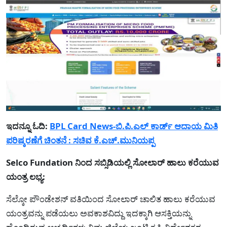
ಇದನ್ನೂ ಓದಿ:
BPL Card News-ಬಿ.ಪಿ.ಎಲ್ ಕಾರ್ಡ್ ಆದಾಯ ಮಿತಿ
ಪರಿಷ್ಕರಣೆಗೆ ಚಿಂತನೆ : ಸಚಿವ ಕೆ.ಎಚ್.ಮುನಿಯಪ್ಪ
Selco Fundation ನಿಂದ ಸಬ್ಸಿಡಿಯಲ್ಲಿ ಸೋಲಾರ್ ಹಾಲು ಕರೆಯುವ
ಯಂತ್ರ ಲಭ್ಯ:
ಸೆಲ್ಕೋ ಪೌಂಡೇಶನ್ ವತಿಯಿಂದ ಸೋಲಾರ್ ಚಾಲಿತ ಹಾಲು ಕರೆಯುವ
ಯಂತ್ರವನ್ನು ಪಡೆಯಲು ಅವಕಾಶವಿದ್ದು ಇದಕ್ಕಾಗಿ ಆಸಕ್ತಿಯನ್ನು