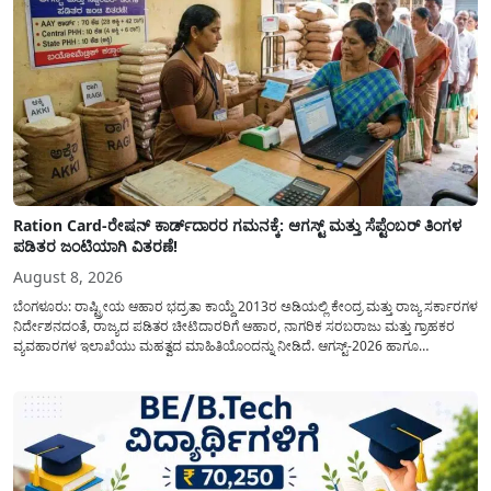
Ration Card-ರೇಷನ್ ಕಾರ್ಡ್‍ದಾರರ ಗಮನಕ್ಕೆ: ಆಗಸ್ಟ್ ಮತ್ತು ಸೆಪ್ಟೆಂಬರ್ ತಿಂಗಳ
ಪಡಿತರ ಜಂಟಿಯಾಗಿ ವಿತರಣೆ!
August 8, 2026
ಬೆಂಗಳೂರು: ರಾಷ್ಟ್ರೀಯ ಆಹಾರ ಭದ್ರತಾ ಕಾಯ್ದೆ 2013ರ ಅಡಿಯಲ್ಲಿ ಕೇಂದ್ರ ಮತ್ತು ರಾಜ್ಯ ಸರ್ಕಾರಗಳ
ನಿರ್ದೇಶನದಂತೆ, ರಾಜ್ಯದ ಪಡಿತರ ಚೀಟಿದಾರರಿಗೆ ಆಹಾರ, ನಾಗರಿಕ ಸರಬರಾಜು ಮತ್ತು ಗ್ರಾಹಕರ
ವ್ಯವಹಾರಗಳ ಇಲಾಖೆಯು ಮಹತ್ವದ ಮಾಹಿತಿಯೊಂದನ್ನು ನೀಡಿದೆ. ಆಗಸ್ಟ್-2026 ಹಾಗೂ
ಸೆಪ್ಟೆಂಬರ್-2026 ಈ ಎರಡೂ ತಿಂಗಳ ಆಹಾರ ಧಾನ್ಯಗಳ ವಿತರಣೆಯನ್ನು ಆಗಸ್ಟ್ ಮಾಹೆಯಲ್ಲೇ ಒಟ್ಟಿಗೆ
(ಜಂಟಿಯಾಗಿ) ನೀಡಲು ನಿರ್ಧರಿಸಲಾಗಿದೆ....