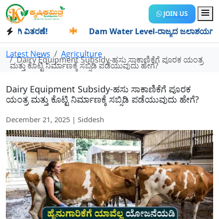
JOIN US
 ವಿತರಣೆ!
✱
Dam Water Level-ರಾಜ್ಯದ ಜಲಾಶಯಗಳಿಗೆ ಒಂದೇ ದಿ
Latest News
Agriculture
Dairy Equipment Subsidy-ಹಸು ಸಾಕಾಣಿಕೆಗೆ ಪೂರಕ ಯಂತ್ರ
ಮತ್ತು ಕೊಟ್ಟಿ ನಿರ್ಮಾಣಕ್ಕೆ ಸಬ್ಸಿಡಿ ಪಡೆಯುವುದು ಹೇಗೆ?
Dairy Equipment Subsidy-ಹಸು ಸಾಕಾಣಿಕೆಗೆ ಪೂರಕ
ಯಂತ್ರ ಮತ್ತು ಕೊಟ್ಟಿ ನಿರ್ಮಾಣಕ್ಕೆ ಸಬ್ಸಿಡಿ ಪಡೆಯುವುದು ಹೇಗೆ?
December 21, 2025 | Siddesh