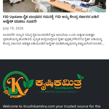
FID Update-ರೈತ ಬಾಂಧವರ ಗಮನಕ್ಕೆ: FID ಅನ್ನು ಕೇಂದ್ರ ಸರ್ಕಾರದ ಐಡಿಗೆ
ಅಪ್ಡೇಟ್ ಮಾಡಲು ಸೂಚನೆ!
July 19, 2026
ದಾವಣಗೆರೆ: ರಾಜ್ಯದ ಸಮಸ್ತ ರೈತ ಬಾಂಧವರಿಗೆ ಕೃಷಿ ಇಲಾಖೆಯು ಒಂದು ಅತ್ಯಂತ ಮಹತ್ವದ
ಪ್ರಕಟಣೆಯನ್ನು ಹೊರಡಿಸಿದೆ. ಪ್ರಸ್ತುತ ಚಾಲ್ತಿಯಲ್ಲಿರುವ ರೈತರ ಫ್ರೂಟ್ಸ್ (FRUITS) ರೈತರ ಐಡಿಯನ್ನು
ಕೇಂದ್ರ ಸರ್ಕಾರದ ಅಧಿಕೃತ ಐಡಿಯೊಂದಿಗೆ ಅಪ್ಡೇಟ್ ಮಾಡಿಕೊಳ್ಳುವುದನ್ನು ಕಡ್ಡಾಯಗೊಳಿಸಲಾಗಿದೆ.
ಸರ್ಕಾರದ ವಿವಿಧ ಯೋಜನೆಗಳ ಪ್ರಯೋಜನಗಳನ್ನು ಯಾವುದೇ ಅಡಚಣೆಯಿಲ್ಲದೆ ನೇರವಾಗಿ
ಪಡೆದುಕೊಳ್ಳಲು ಈ ಪ್ರಕ್ರಿಯೆಯು ಅತ್ಯಂತ ಅಗತ್ಯವಾಗಿದ್ದು, ಅರ್ಹ ರೈತರು...
Welcome to Krushikamitra.com your trusted source for the