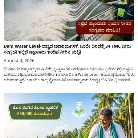
Dam Water Level-ರಾಜ್ಯದ ಜಲಾಶಯಗಳಿಗೆ ಒಂದೇ ದಿನದಲ್ಲಿ 34 TMC ನೀರು
ಸಂಗ್ರಹ! ಇಲ್ಲಿದೆ ಡ್ಯಾಂವಾರು ಇಂದಿನ ನೀರಿನ ಮಟ್ಟ!
August 4, 2026
ಬೆಂಗಳೂರು: ರಾಜ್ಯದಾದ್ಯಂತ ಕಾವೇರಿ, ಕೃಷ್ಣಾ ಹಾಗೂ ಮಲೆನಾಡು ಜಲಾನಯನ ಪ್ರದೇಶಗಳಲ್ಲಿ ಉತ್ತಮ
ಮಳೆಯಾಗುತ್ತಿದ್ದು, ಜಲಾಶಯಗಳಿಗೆ(Karnataka Dam Water Level) ಅಪಾರ ಪ್ರಮಾಣದ ನೀರು
ಹರಿದುಬರುತ್ತಿದೆ. ಕರ್ನಾಟಕ ರಾಜ್ಯ ನೈಸರ್ಗಿಕ ವಿಕೋಪ ಉಸ್ತುವಾರಿ ಕೇಂದ್ರ (KSNDMC) ಬಿಡುಗಡೆ
ಮಾಡಿರುವ ಆಗಸ್ಟ್ 04, 2026ರ ವರದಿಯಂತೆ, ರಾಜ್ಯದ ಪ್ರಮುಖ 14 ಜಲಾಶಯಗಳಿಗೆ ಒಂದೇ
ದಿನದಲ್ಲಿ ಬರೋಬ್ಬರಿ 34.8 TMC...