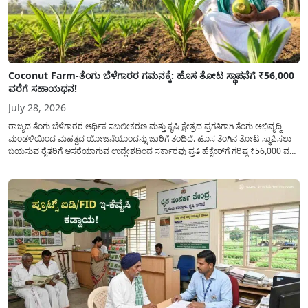
Coconut Farm-ತೆಂಗು ಬೆಳೆಗಾರರ ಗಮನಕ್ಕೆ: ಹೊಸ ತೋಟ ಸ್ಥಾಪನೆಗೆ ₹56,000
ವರೆಗೆ ಸಹಾಯಧನ!
July 28, 2026
ರಾಜ್ಯದ ತೆಂಗು ಬೆಳೆಗಾರರ ಆರ್ಥಿಕ ಸಬಲೀಕರಣ ಮತ್ತು ಕೃಷಿ ಕ್ಷೇತ್ರದ ಪ್ರಗತಿಗಾಗಿ ತೆಂಗು ಅಭಿವೃದ್ದಿ
ಮಂಡಳಿಯಿಂದ ಮಹತ್ವದ ಯೋಜನೆಯೊಂದನ್ನು ಜಾರಿಗೆ ತಂದಿದೆ. ಹೊಸ ತೆಂಗಿನ ತೋಟ ಸ್ಥಾಪಿಸಲು
ಬಯಸುವ ರೈತರಿಗೆ ಆಸರೆಯಾಗುವ ಉದ್ದೇಶದಿಂದ ಸರ್ಕಾರವು ಪ್ರತಿ ಹೆಕ್ಟೇರ್‌ಗೆ ಗರಿಷ್ಠ ₹56,000 ವರೆಗೆ
ಧನಸಹಾಯ ಪಡೆಯಲು ಅರ್ಜಿಯನ್ನು ಆಹ್ವಾನಿಸಿದೆ. ತೆಂಗು ಅಭಿವೃದ್ದಿ ಮಂಡಳಿಯ ಯೋಜನೆ
ಅಡಿಯಲ್ಲಿ ನೀಡಲಾಗುವ...