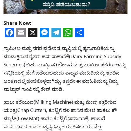
Share Now:
Facebook
Email
X
Messenger
Telegram
WhatsApp
Share
ಗ್ರಾಮೀಣ ಮತ್ತು ನಗರ ಪ್ರದೇಶದ ವ್ಯಾಪ್ತಿಯಲ್ಲಿ ಹೈನುಗಾರಿಕೆಯನ್ನು
ಮಾಡುತ್ತಿರುವ ರೈತರು ಹಸು ಸಾಕಾಣಿಕೆ(Dairy Farming Subsidy
Schemes) ಬಹು ಮುಖ್ಯವಾಗಿ ಬೇಕಾಗುವ ಪ್ರಮುಖ ಉಪಕರಣಗಳನ್ನು
ಸಬ್ಸಿಡಿಯಲ್ಲಿ ಹೇಗೆ ಪಡೆಯಬಹುದು ಎನ್ನುವ ಮಾಹಿತಿಯನ್ನು ಇಂದಿನ
ಅಂಕಣದಲ್ಲಿ ಹಂಚಿಕೊಳ್ಳಲಾಗಿದ್ದು, ತಪ್ಪದೇ ಈ ಮಾಹಿತಿಯನ್ನು ನಿಮ್ಮ
ವಾಟ್ಸಾಪ್ ಗುಂಪಿನಲ್ಲಿ ಶೇರ್ ಮಾಡಿ.
ಹಾಲು ಕರೆಯುವ(Milking Machine) ಮತ್ತು ಮೇವು ಕತ್ತರಿಸುವ
ಯಂತ್ರ(Chap Cutter), ಕೊಟ್ಟಿಗೆ ನೆಲ ಹಾಸಿನ ಮೇಲೆ ಹಾಕಲು ಕೌ
ಮ್ಯಾಟ್(Cow Mat) ಹಾಗೂ ಕೊಟ್ಟಿಗೆ ನಿರ್ಮಾಣಕ್ಕೆ, ಹಾಲುಗೆ
ಸಂಬಂಧಿಸಿದ ಉಪ ಉತ್ಪನ್ನವನ್ನು ತಯಾರಿಸಲು ಯಾವೆಲ್ಲ