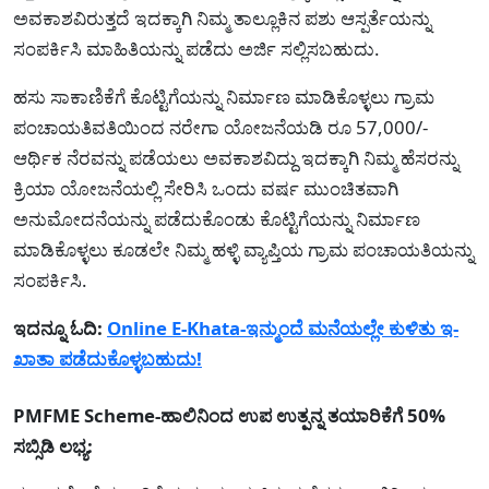
ಅವಕಾಶವಿರುತ್ತದೆ ಇದಕ್ಕಾಗಿ ನಿಮ್ಮ ತಾಲ್ಲೂಕಿನ ಪಶು ಆಸ್ಪರ್ತೆಯನ್ನು
ಸಂಪರ್ಕಿಸಿ ಮಾಹಿತಿಯನ್ನು ಪಡೆದು ಅರ್ಜಿ ಸಲ್ಲಿಸಬಹುದು.
ಹಸು ಸಾಕಾಣಿಕೆಗೆ ಕೊಟ್ಟಿಗೆಯನ್ನು ನಿರ್ಮಾಣ ಮಾಡಿಕೊಳ್ಳಲು ಗ್ರಾಮ
ಪಂಚಾಯತಿವತಿಯಿಂದ ನರೇಗಾ ಯೋಜನೆಯಡಿ ರೂ 57,000/-
ಆರ್ಥಿಕ ನೆರವನ್ನು ಪಡೆಯಲು ಅವಕಾಶವಿದ್ದು ಇದಕ್ಕಾಗಿ ನಿಮ್ಮ ಹೆಸರನ್ನು
ಕ್ರಿಯಾ ಯೋಜನೆಯಲ್ಲಿ ಸೇರಿಸಿ ಒಂದು ವರ್ಷ ಮುಂಚಿತವಾಗಿ
ಅನುಮೋದನೆಯನ್ನು ಪಡೆದುಕೊಂಡು ಕೊಟ್ಟಿಗೆಯನ್ನು ನಿರ್ಮಾಣ
ಮಾಡಿಕೊಳ್ಳಲು ಕೂಡಲೇ ನಿಮ್ಮ ಹಳ್ಳಿ ವ್ಯಾಪ್ತಿಯ ಗ್ರಾಮ ಪಂಚಾಯತಿಯನ್ನು
ಸಂಪರ್ಕಿಸಿ.
ಇದನ್ನೂ ಓದಿ:
Online E-Khata-ಇನ್ಮುಂದೆ ಮನೆಯಲ್ಲೇ ಕುಳಿತು ಇ-
ಖಾತಾ ಪಡೆದುಕೊಳ್ಳಬಹುದು!
PMFME Scheme-ಹಾಲಿನಿಂದ ಉಪ ಉತ್ಪನ್ನ ತಯಾರಿಕೆಗೆ 50%
ಸಬ್ಸಿಡಿ ಲಭ್ಯ: