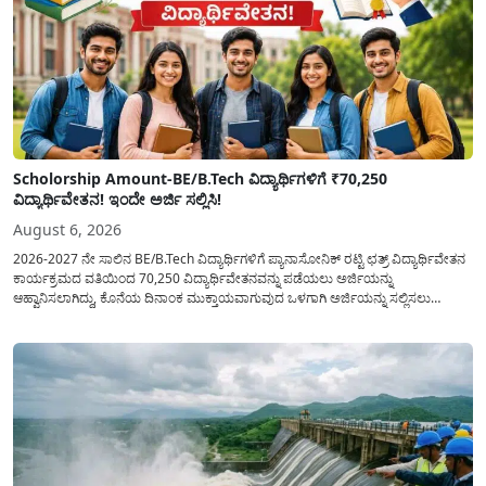
Scholorship Amount-BE/B.Tech ವಿದ್ಯಾರ್ಥಿಗಳಿಗೆ ₹70,250
ವಿದ್ಯಾರ್ಥಿವೇತನ! ಇಂದೇ ಅರ್ಜಿ ಸಲ್ಲಿಸಿ!
August 6, 2026
2026-2027 ನೇ ಸಾಲಿನ BE/B.Tech ವಿದ್ಯಾರ್ಥಿಗಳಿಗೆ ಪ್ಯಾನಾಸೋನಿಕ್ ರಟ್ಟಿ ಛತ್ರ್ ವಿದ್ಯಾರ್ಥಿವೇತನ
ಕಾರ್ಯಕ್ರಮದ ವತಿಯಿಂದ 70,250 ವಿದ್ಯಾರ್ಥಿವೇತನವನ್ನು ಪಡೆಯಲು ಅರ್ಜಿಯನ್ನು
ಆಹ್ವಾನಿಸಲಾಗಿದ್ದು, ಕೊನೆಯ ದಿನಾಂಕ ಮುಕ್ತಾಯವಾಗುವುದ ಒಳಗಾಗಿ ಅರ್ಜಿಯನ್ನು ಸಲ್ಲಿಸಲು
ಕೋರಿದೆ. ಆರ್ಥಿಕವಾಗಿ ಹಿಂದುಳಿದ ಹಾಗೂ ಬಡ ಕುಟುಂಬ ವರ್ಗದ ವಿದ್ಯಾರ್ಥಿಗಳು ಅವರ ಮುಂದಿನ
ಶಿಕ್ಷಣವನ್ನು ಮುಂದುವರಿಸಲು ಯಾವುದೇ ಅಡಚಣೆಯಾಗದಂತೆ ನೋಡಿಕೊಳ್ಳಲು ಈ ಯೋಜನೆಯನ್ನು
ಜಾರಿಗೆ...