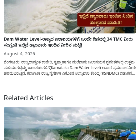
Dam Water Level-ರಾಜ್ಯದ ಜಲಾಶಯಗಳಿಗೆ ಒಂದೇ ದಿನದಲ್ಲಿ 34 TMC ನೀರು
ಸಂಗ್ರಹ! ಇಲ್ಲಿದೆ ಡ್ಯಾಂವಾರು ಇಂದಿನ ನೀರಿನ ಮಟ್ಟ!
August 4, 2026
ಬೆಂಗಳೂರು: ರಾಜ್ಯದಾದ್ಯಂತ ಕಾವೇರಿ, ಕೃಷ್ಣಾ ಹಾಗೂ ಮಲೆನಾಡು ಜಲಾನಯನ ಪ್ರದೇಶಗಳಲ್ಲಿ ಉತ್ತಮ
ಮಳೆಯಾಗುತ್ತಿದ್ದು, ಜಲಾಶಯಗಳಿಗೆ(Karnataka Dam Water Level) ಅಪಾರ ಪ್ರಮಾಣದ ನೀರು
ಹರಿದುಬರುತ್ತಿದೆ. ಕರ್ನಾಟಕ ರಾಜ್ಯ ನೈಸರ್ಗಿಕ ವಿಕೋಪ ಉಸ್ತುವಾರಿ ಕೇಂದ್ರ (KSNDMC) ಬಿಡುಗಡೆ
ಮಾಡಿರುವ ಆಗಸ್ಟ್ 04, 2026ರ ವರದಿಯಂತೆ, ರಾಜ್ಯದ ಪ್ರಮುಖ 14 ಜಲಾಶಯಗಳಿಗೆ ಒಂದೇ
ದಿನದಲ್ಲಿ ಬರೋಬ್ಬರಿ 34.8 TMC...
Related Articles