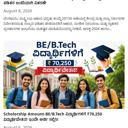
ಪಡಿತರ ಜಂಟಿಯಾಗಿ ವಿತರಣೆ!
August 8, 2026
ಬೆಂಗಳೂರು: ರಾಷ್ಟ್ರೀಯ ಆಹಾರ ಭದ್ರತಾ ಕಾಯ್ದೆ 2013ರ ಅಡಿಯಲ್ಲಿ ಕೇಂದ್ರ ಮತ್ತು ರಾಜ್ಯ ಸರ್ಕಾರಗಳ
ನಿರ್ದೇಶನದಂತೆ, ರಾಜ್ಯದ ಪಡಿತರ ಚೀಟಿದಾರರಿಗೆ ಆಹಾರ, ನಾಗರಿಕ ಸರಬರಾಜು ಮತ್ತು ಗ್ರಾಹಕರ
ವ್ಯವಹಾರಗಳ ಇಲಾಖೆಯು ಮಹತ್ವದ ಮಾಹಿತಿಯೊಂದನ್ನು ನೀಡಿದೆ. ಆಗಸ್ಟ್-2026 ಹಾಗೂ
ಸೆಪ್ಟೆಂಬರ್-2026 ಈ ಎರಡೂ ತಿಂಗಳ ಆಹಾರ ಧಾನ್ಯಗಳ ವಿತರಣೆಯನ್ನು ಆಗಸ್ಟ್ ಮಾಹೆಯಲ್ಲೇ ಒಟ್ಟಿಗೆ
(ಜಂಟಿಯಾಗಿ) ನೀಡಲು ನಿರ್ಧರಿಸಲಾಗಿದೆ....
Scholorship Amount-BE/B.Tech ವಿದ್ಯಾರ್ಥಿಗಳಿಗೆ ₹70,250
ವಿದ್ಯಾರ್ಥಿವೇತನ! ಇಂದೇ ಅರ್ಜಿ ಸಲ್ಲಿಸಿ!
August 6, 2026