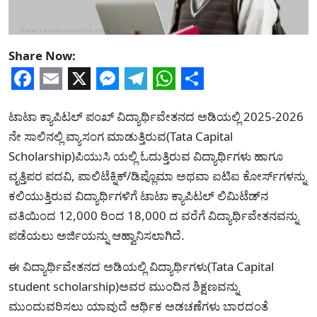
Share Now:
Facebook
Email
X
Messenger
Telegram
WhatsApp
Share
ಟಾಟಾ ಕ್ಯಾಪಿಟಲ್ ಪಂಖ್ ವಿದ್ಯಾರ್ಥಿವೇತನದ ಅಡಿಯಲ್ಲಿ 2025-2026
ನೇ ಸಾಲಿನಲ್ಲಿ ವ್ಯಾಸಂಗ ಮಾಡುತ್ತಿರುವ(Tata Capital
Scholarship)ಪಿಯುಸಿ ಯಲ್ಲಿ ಓದುತ್ತಿರುವ ವಿದ್ಯಾರ್ಥಿಗಳು ಹಾಗೂ
ವೃತ್ತಿಪರ ಪದವಿ, ಪಾಲಿಟೆಕ್ನಿಕ್/ಡಿಪ್ಲೊಮಾ ಅಥವಾ ಐಟಿಐ ಕೋರ್ಸ್‌ಗಳನ್ನು
ಕಲಿಯುತ್ತಿರುವ ವಿದ್ಯಾರ್ಥಿಗಳಿಗೆ ಟಾಟಾ ಕ್ಯಾಪಿಟಲ್ ಲಿಮಿಟೆಡ್‌ನ
ವತಿಯಿಂದ 12,000 ರಿಂದ 18,000 ದ ವರೆಗೆ ವಿದ್ಯಾರ್ಥಿವೇತನವನ್ನು
ಪಡೆಯಲು ಅರ್ಜಿಯನ್ನು ಆಹ್ವಾನಿಸಲಾಗಿದೆ.
ಈ ವಿದ್ಯಾರ್ಥಿವೇತನದ ಅಡಿಯಲ್ಲಿ ವಿದ್ಯಾರ್ಥಿಗಳು(Tata Capital
student scholarship)ಅವರ ಮುಂದಿನ ಶಿಕ್ಷಣವನ್ನು
ಮುಂದುವರಿಸಲು ಯಾವುದೆ ಆರ್ಥಿಕ ಅಡಚಣೆಗಳು ಬಾರದಂತೆ