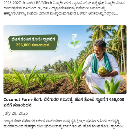
2026-2027 ನೇ ಸಾಲಿನ BE/B.Tech ವಿದ್ಯಾರ್ಥಿಗಳಿಗೆ ಪ್ಯಾನಾಸೋನಿಕ್ ರಟ್ಟಿ ಛತ್ರ್ ವಿದ್ಯಾರ್ಥಿವೇತನ
ಕಾರ್ಯಕ್ರಮದ ವತಿಯಿಂದ 70,250 ವಿದ್ಯಾರ್ಥಿವೇತನವನ್ನು ಪಡೆಯಲು ಅರ್ಜಿಯನ್ನು
ಆಹ್ವಾನಿಸಲಾಗಿದ್ದು, ಕೊನೆಯ ದಿನಾಂಕ ಮುಕ್ತಾಯವಾಗುವುದ ಒಳಗಾಗಿ ಅರ್ಜಿಯನ್ನು ಸಲ್ಲಿಸಲು
ಕೋರಿದೆ. ಆರ್ಥಿಕವಾಗಿ ಹಿಂದುಳಿದ ಹಾಗೂ ಬಡ ಕುಟುಂಬ ವರ್ಗದ ವಿದ್ಯಾರ್ಥಿಗಳು ಅವರ ಮುಂದಿನ
ಶಿಕ್ಷಣವನ್ನು ಮುಂದುವರಿಸಲು ಯಾವುದೇ ಅಡಚಣೆಯಾಗದಂತೆ ನೋಡಿಕೊಳ್ಳಲು ಈ ಯೋಜನೆಯನ್ನು
ಜಾರಿಗೆ...
Coconut Farm-ತೆಂಗು ಬೆಳೆಗಾರರ ಗಮನಕ್ಕೆ: ಹೊಸ ತೋಟ ಸ್ಥಾಪನೆಗೆ ₹56,000
ವರೆಗೆ ಸಹಾಯಧನ!
July 28, 2026
ರಾಜ್ಯದ ತೆಂಗು ಬೆಳೆಗಾರರ ಆರ್ಥಿಕ ಸಬಲೀಕರಣ ಮತ್ತು ಕೃಷಿ ಕ್ಷೇತ್ರದ ಪ್ರಗತಿಗಾಗಿ ತೆಂಗು ಅಭಿವೃದ್ದಿ
ಮಂಡಳಿಯಿಂದ ಮಹತ್ವದ ಯೋಜನೆಯೊಂದನ್ನು ಜಾರಿಗೆ ತಂದಿದೆ. ಹೊಸ ತೆಂಗಿನ ತೋಟ ಸ್ಥಾಪಿಸಲು