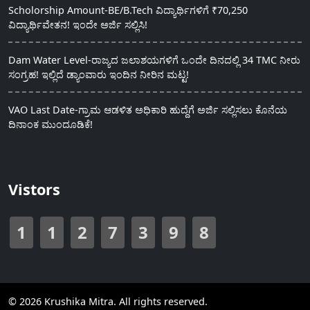
Scholorship Amount-BE/B.Tech ವಿದ್ಯಾರ್ಥಿಗಳಿಗೆ ₹70,250
ವಿದ್ಯಾರ್ಥಿವೇತನ! ಇಂದೇ ಅರ್ಜಿ ಸಲ್ಲಿಸಿ!
Dam Water Level-ರಾಜ್ಯದ ಜಲಾಶಯಗಳಿಗೆ ಒಂದೇ ದಿನದಲ್ಲಿ 34 TMC ನೀರು
ಸಂಗ್ರಹ! ಇಲ್ಲಿದೆ ಡ್ಯಾಂವಾರು ಇಂದಿನ ನೀರಿನ ಮಟ್ಟ!
VAO Last Date-ಗ್ರಾಮ ಆಡಳಿತ ಅಧಿಕಾರಿ ಹುದ್ದೆಗೆ ಅರ್ಜಿ ಸಲ್ಲಿಸಲು ಕೊನೆಯ
ದಿನಾಂಕ ಮುಂದೂಡಿಕೆ!
Vistors
1
1
2
7
3
9
8
© 2026 Krushika Mitra. All rights reserved.