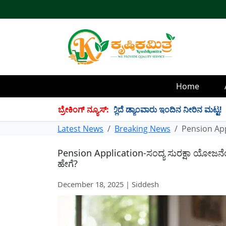
Home
4 TMC ನೀರು ಸಂಗ್ರಹ! ಇಲ್ಲಿದೆ ಡ್ಯಾಂವಾರು ಇಂದಿನ ನೀರಿನ ಮಟ್ಟ!
ಬ್ರೇಕಿಂಗ್ ನ್ಯೂಸ್:
✱
Latest News
Breaking News
Pension App
Pension Application-ಸಂದ್ಯ ಸುರಕ್ಷಾ ಯೋಜನೆ
ಹೇಗೆ?
December 18, 2025 | Siddesh