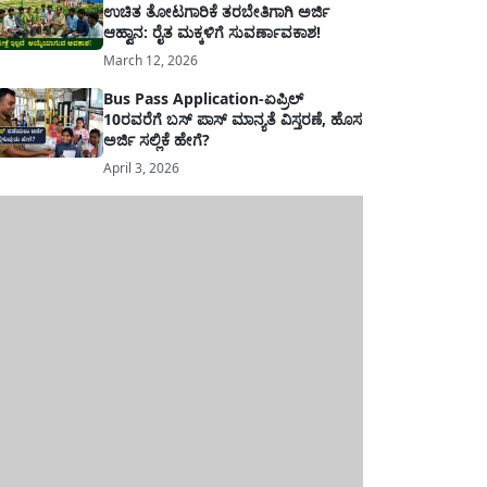
ಉಚಿತ ತೋಟಗಾರಿಕೆ ತರಬೇತಿಗಾಗಿ ಅರ್ಜಿ
ಆಹ್ವಾನ: ರೈತ ಮಕ್ಕಳಿಗೆ ಸುವರ್ಣಾವಕಾಶ!
March 12, 2026
Bus Pass Application-ಏಪ್ರಿಲ್
10ರವರೆಗೆ ಬಸ್ ಪಾಸ್ ಮಾನ್ಯತೆ ವಿಸ್ತರಣೆ, ಹೊಸ
ಅರ್ಜಿ ಸಲ್ಲಿಕೆ ಹೇಗೆ?
April 3, 2026