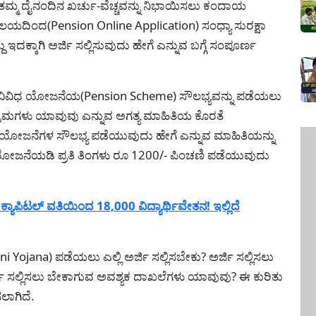
ೆ ತಮ್ಮ ದೈನಂದಿನ ಖರ್ಚು-ವೆಚ್ಚವನ್ನು ನಿಭಾಯಿಸಲು ಕಂದಾಯ
ಯದಿಂದ(Pension Online Application) ಸಂಧ್ಯಾ ಸುರಕ್ಷಾ
ಕಾಗಿ ಅರ್ಜಿ ಸಲ್ಲಿಸುವುದು ಹೇಗೆ ಎನ್ನುವ ಬಗ್ಗೆ ಸಂಪೂರ್ಣ
ಾರದ ವಿವಿಧ ಯೋಜನೆಯ(Pension Scheme) ಸೌಲಭ್ಯವನ್ನು ಪಡೆಯಲು
ದ ಕ್ರಮಗಳು ಯಾವುವು ಎನ್ನುವ ಅಗತ್ಯ ಮಾಹಿತಿಯ ಕೊರತೆ
ಿ ಯೋಜನೆಗಳ ಸೌಲಭ್ಯ ಪಡೆಯುವುದು ಹೇಗೆ ಎನ್ನುವ ಮಾಹಿತಿಯನ್ನು
್ಷಾ ಯೋಜನೆಯಡಿ ಪ್ರತಿ ತಿಂಗಳು ರೂ 1200/- ಪಿಂಚಣಿ ಪಡೆಯುವುದು
ಯಾಪಿಟಲ್ ವತಿಯಿಂದ 18,000 ವಿದ್ಯಾರ್ಥಿವೇತನ! ಇಲ್ಲಿದೆ
Yojana) ಪಡೆಯಲು ಎಲ್ಲಿ ಅರ್ಜಿ ಸಲ್ಲಿಸಬೇಕು? ಅರ್ಜಿ ಸಲ್ಲಿಸಲು
ಜಿ ಸಲ್ಲಿಸಲು ಬೇಕಾಗುವ ಅವಶ್ಯಕ ದಾಖಲೆಗಳು ಯಾವುವು? ಈ ಕುರಿತು
ಲಾಗಿದೆ.