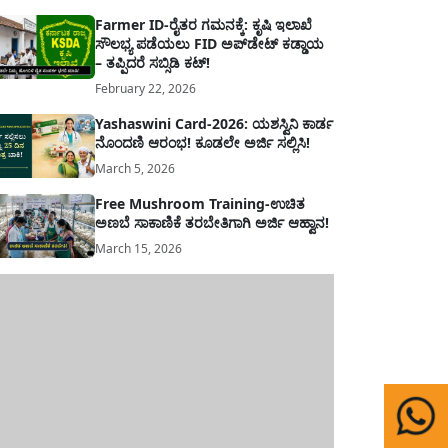
Farmer ID-ರೈತರ ಗಮನಕ್ಕೆ: ಕೃಷಿ ಇಲಾಖೆ
ಸೌಲಭ್ಯ ಪಡೆಯಲು FID ಅಪ್‌ಡೇಟ್ ಕಡ್ಡಾಯ
– ತಪ್ಪಿದರೆ ಸಬ್ಸಿಡಿ ಕಟ್!
February 22, 2026
Yashaswini Card-2026: ಯಶಸ್ವಿನಿ ಕಾರ್ಡ
ನೊಂದಣಿ ಆರಂಭ! ಕೂಡಲೇ ಅರ್ಜಿ ಸಲ್ಲಿಸಿ!
March 5, 2026
Free Mushroom Training-ಉಚಿತ
ಅಣಬೆ ಸಾಕಾಣಿಕೆ ತರಬೇತಿಗಾಗಿ ಅರ್ಜಿ ಆಹ್ವಾನ!
March 15, 2026