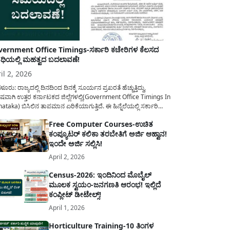
ernment Office Timings-ಸರ್ಕಾರಿ ಕಚೇರಿಗಳ ಕೆಲಸದ
ಿಯಲ್ಲಿ ಮಹತ್ವದ ಬದಲಾವಣೆ!
il 2, 2026
ಳೂರು: ರಾಜ್ಯದಲ್ಲಿ ದಿನದಿಂದ ದಿನಕ್ಕೆ ಸೂರ್ಯನ ಪ್ರಖರತೆ ಹೆಚ್ಚುತ್ತಿದ್ದು,
ಷವಾಗಿ ಉತ್ತರ ಕರ್ನಾಟಕದ ಜಿಲ್ಲೆಗಳಲ್ಲಿ(Government Office Timings In
ataka) ಬಿಸಿಲಿನ ತಾಪಮಾನ ಏರಿಕೆಯಾಗುತ್ತಿದೆ. ಈ ಹಿನ್ನೆಲೆಯಲ್ಲಿ ಸರ್ಕಾರಿ
ರರ ಹಿತದೃಷ್ಟಿಯಿಂದ ಹಾಗೂ ಸಾರ್ವಜನಿಕರ ಅನುಕೂಲಕ್ಕಾಗಿ ಕರ್ನಾಟಕ
Free Computer Courses-ಉಚಿತ
ಾರವು ಮಹತ್ವದ ನಿರ್ಧಾರವೊಂದನ್ನು ಕೈಗೊಂಡಿದೆ. ಕಿತ್ತೂರು ಕರ್ನಾಟಕ ಮತ್ತು
ಕಂಪ್ಯೂಟರ್ ಕಲಿಕಾ ತರಬೇತಿಗೆ ಅರ್ಜಿ ಆಹ್ವಾನ!
ಾಣ ಕರ್ನಾಟಕದ ಒಟ್ಟು 9 ಜಿಲ್ಲೆಗಳಲ್ಲಿ ಏಪ್ರಿಲ್...
ಇಂದೇ ಅರ್ಜಿ ಸಲ್ಲಿಸಿ!
April 2, 2026
Census-2026: ಇಂದಿನಿಂದ ಮೊಬೈಲ್
ಮೂಲಕ ಸ್ವಯಂ-ಜನಗಣತಿ ಆರಂಭ! ಇಲ್ಲಿದೆ
ಕಂಪ್ಲೀಟ್ ಡೀಟೇಲ್ಸ್!
April 1, 2026
Horticulture Training-10 ತಿಂಗಳ