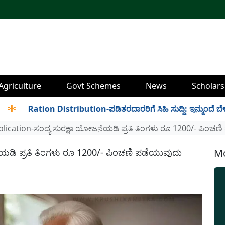
Agriculture
Govt Schemes
News
Scholars
Ration Distribution-ಪಡಿತರದಾರರಿಗೆ ಸಿಹಿ ಸುದ್ದಿ: ಇನ್ಮುಂದೆ ಬೆಳಿಗ್ಗೆ 6
lication-ಸಂದ್ಯ ಸುರಕ್ಷಾ ಯೋಜನೆಯಡಿ ಪ್ರತಿ ತಿಂಗಳು ರೂ 1200/- ಪಿಂಚಣ
ಯಡಿ ಪ್ರತಿ ತಿಂಗಳು ರೂ 1200/- ಪಿಂಚಣಿ ಪಡೆಯುವುದು
Mo