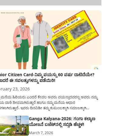
ior Citizen Card-ನಿಮ್ಮ ವಯಸ್ಸು 60 ವರ್ಷ ದಾಟಿದೆಯೇ?
ಾದರೆ ಈ ಸವಲತ್ತುಗಳನ್ನು ಪಡೆಯಿರಿ!
ruary 23, 2026
ಮ ಮನೆಯ ಹಿರಿಯರು ಎಂದರೆ ಕೇವಲ ಅವರು ವಯಸ್ಸಾದವರಲ್ಲ ಅವರು ನಮ್ಮ
ಯ ದಾರಿ ದೀಪವಾಗಿರುತ್ತಾರೆ ಹಾಗೂ ನಮ್ಮ ಮನೆಯ ಆಧಾರ
ಭಗಳಾಗಿರುತ್ತಾರೆ. ಇವರು ದಿನವಿಡೀ ತಮ್ಮ ಕುಟುಂಬಕ್ಕಾಗಿ ಸಮಾಜಕ್ಕಾಗಿ
ಿತಿರುತ್ತಾರೆ ಹಾಗೆಯೇ ಅವರು ತಮ್ಮ 60 ವರ್ಷಗಳ ನಂತರದ ಜೀವನವನ್ನು
Ganga Kalyana-2026: ಗಂಗಾ ಕಲ್ಯಾಣ
ಮದಿಯಿಂದ ಕಳೆಯಬೇಕೆಂಬುದು ಪ್ರತಿಯೊಬ್ಬರ ಕನಸಾಗಿರುತ್ತದೆ ಆದ್ದರಿಂದ
ಯೋಜನೆ ಬಜೆಟ್‌ನಲ್ಲಿ ಸಬ್ಸಿಡಿ ಹೆಚ್ಚಳ!
ಾರವು ಹಿರಿಯ ನಾಗರಿಕರ ಗುರುತಿನ ಚೀಟಿ...
March 7, 2026