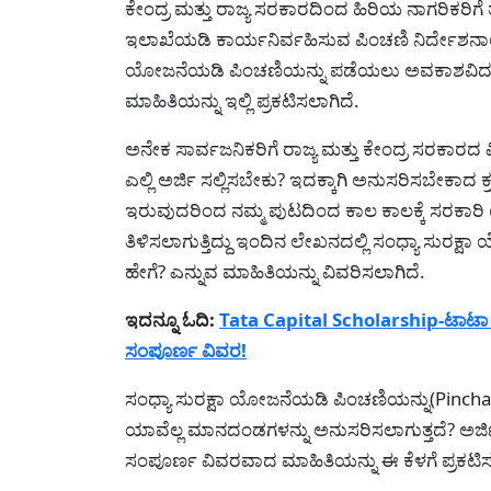
ಕೇಂದ್ರ ಮತ್ತು ರಾಜ್ಯ ಸರಕಾರದಿಂದ ಹಿರಿಯ ನಾಗರಿಕರಿಗ
ಇಲಾಖೆಯಡಿ ಕಾರ್ಯನಿರ್ವಹಿಸುವ ಪಿಂಚಣಿ ನಿರ್ದೇಶನಾಲ
ಯೋಜನೆಯಡಿ ಪಿಂಚಣಿಯನ್ನು ಪಡೆಯಲು ಅವಕಾಶವಿದ್ದು ಇದಕ್
ಮಾಹಿತಿಯನ್ನು ಇಲ್ಲಿ ಪ್ರಕಟಿಸಲಾಗಿದೆ.
ಅನೇಕ ಸಾರ್ವಜನಿಕರಿಗೆ ರಾಜ್ಯ ಮತ್ತು ಕೇಂದ್ರ ಸರಕ
ಎಲ್ಲಿ ಅರ್ಜಿ ಸಲ್ಲಿಸಬೇಕು? ಇದಕ್ಕಾಗಿ ಅನುಸರಿಸಬೇಕಾ
ಇರುವುದರಿಂದ ನಮ್ಮ ಪುಟದಿಂದ ಕಾಲ ಕಾಲಕ್ಕೆ ಸರಕಾರ
ತಿಳಿಸಲಾಗುತ್ತಿದ್ದು ಇಂದಿನ ಲೇಖನದಲ್ಲಿ ಸಂಧ್ಯಾ ಸುರಕ
ಹೇಗೆ? ಎನ್ನುವ ಮಾಹಿತಿಯನ್ನು ವಿವರಿಸಲಾಗಿದೆ.
ಇದನ್ನೂ ಓದಿ:
Tata Capital Scholarship-ಟಾಟಾ ಕ್
ಸಂಪೂರ್ಣ ವಿವರ!
ಸಂಧ್ಯಾ ಸುರಕ್ಷಾ ಯೋಜನೆಯಡಿ ಪಿಂಚಣಿಯನ್ನು(Pinchani 
ಯಾವೆಲ್ಲ ಮಾನದಂಡಗಳನ್ನು ಅನುಸರಿಸಲಾಗುತ್ತದೆ? ಅರ್
ಸಂಪೂರ್ಣ ವಿವರವಾದ ಮಾಹಿತಿಯನ್ನು ಈ ಕೆಳಗೆ ಪ್ರಕಟಿಸ