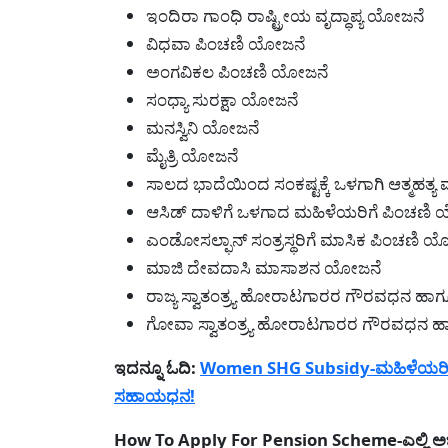
ಇಂದಿರಾ ಗಾಂಧಿ ರಾಷ್ಟ್ರೀಯ ವೃದ್ಧಾಪ್ಯ ಯೋಜನೆ
ವಿಧವಾ ಪಿಂಚಣಿ ಯೋಜನೆ
ಅಂಗವಿಕಲ ಪಿಂಚಣಿ ಯೋಜನೆ
ಸಂಧ್ಯಾ ಸುರಕ್ಷಾ ಯೋಜನೆ
ಮನಸ್ವಿನಿ ಯೋಜನೆ
ಮೈತ್ರಿ ಯೋಜನೆ
ಸಾಲದ ಭಾದೆಯಿಂದ ಸಂಕಷ್ಟಕ್ಕೆ ಒಳಗಾಗಿ ಆತ್ಮಹತ್ಯ
ಆಸಿಡ್‌ ದಾಳಿಗೆ ಒಳಗಾದ ಮಹಿಳೆಯರಿಗೆ ಪಿಂಚಣಿ
ಎಂಡೋಸಲ್ಫಾನ್‌ ಸಂತ್ರಸ್ಥರಿಗೆ ಮಾಸಿಕ ಪಿಂಚಣಿ 
ಮಾಜಿ ದೇವದಾಸಿ ಮಾಸಾಶನ ಯೋಜನೆ
ರಾಜ್ಯ ಸ್ವಾತಂತ್ರ್ಯ ಹೋರಾಟಗಾರರ ಗೌರವಧನ ಹಾ
ಗೋವಾ ಸ್ವಾತಂತ್ರ್ಯ ಹೋರಾಟಗಾರರ ಗೌರವಧನ ಹ
ಇದನ್ನೂ ಓದಿ:
Women SHG Subsidy-ಮಹಿಳೆಯರಿಗೆ 
ಸಹಾಯಧನ!
How To Apply For Pension Scheme-ಎಲ್ಲಿ ಅರ್ಜ