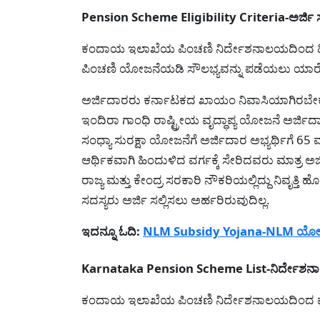
Pension Scheme Eligibility Criteria-ಅರ್ಜಿ 
ಕಂದಾಯ ಇಲಾಖೆಯ ಪಿಂಚಣಿ ನಿರ್ದೇಶನಾಲಯದಿಂದ ಹಿರಿಯ
ಪಿಂಚಣಿ ಯೋಜನೆಯಡಿ ಸೌಲಭ್ಯವನ್ನು ಪಡೆಯಲು ಯಾರೆಲ್ಲ 
ಅರ್ಜಿದಾರರು ಕರ್ನಾಟಕದ ಖಾಯಂ ನಿವಾಸಿಯಾಗಿರಬೇಕ
ಇಂದಿರಾ ಗಾಂಧಿ ರಾಷ್ಟ್ರೀಯ ವೃದ್ಧಾಪ್ಯ ಯೋಜನೆ ಅರ್ಜಿದ
ಸಂಧ್ಯಾ ಸುರಕ್ಷಾ ಯೋಜನೆಗೆ ಅರ್ಜಿದಾರ ಅಭ್ಯರ್ಥಿಗೆ 65
ಆರ್ಥಿಕವಾಗಿ ಹಿಂದುಳಿದ ವರ್ಗಕ್ಕೆ ಸೇರಿದವರು ಮಾತ್ರ ಅರ್ಜ
ರಾಜ್ಯ ಮತ್ತು ಕೇಂದ್ರ ಸರಕಾರಿ ನೌಕರಿಯಲ್ಲಿದ್ದು ನಿವೃ
ಸದಸ್ಯರು ಅರ್ಜಿ ಸಲ್ಲಿಸಲು ಅರ್ಹರಿರುವುದಿಲ್ಲ.
ಇದನ್ನೂ ಓದಿ:
NLM Subsidy Yojana-NLM ಯೋಜನೆಯ
Karnataka Pension Scheme List-ನಿರ್ದೇಶ
ಕಂದಾಯ ಇಲಾಖೆಯ ಪಿಂಚಣಿ ನಿರ್ದೇಶನಾಲಯದಿಂದ ಪ್ರಸ್