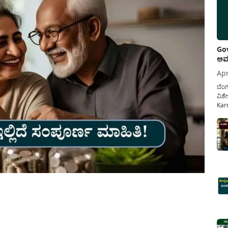
Gov
ಅವಧ
Apr
ಬೆಂಗ
ವಿಶೇ
Karn
ನೌಕ
ಸರ್ಕ
ಕಲ್ಯ
pp