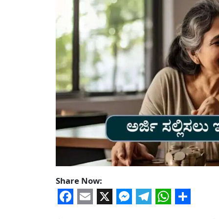
Share Now:
Facebook
Email
X
Messenger
Telegram
WhatsA
Share