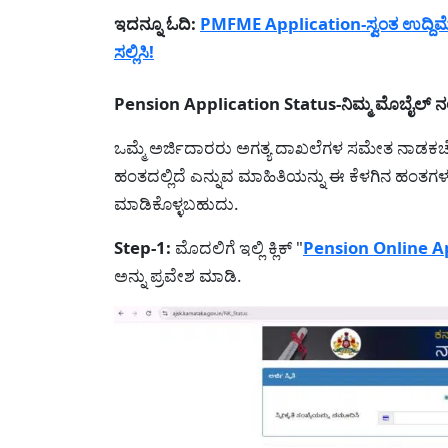
ಇದನ್ನೂ ಓದಿ:
PMFME Application-ಸ್ವಂತ ಉದ್ದಿಮೆ ಆ
ಸಲ್ಲಿಸಿ!
Pension Application Status-ನಿಮ್ಮ ಮೊಬೈಲ್ ನಲ್ಲ
ಒಮ್ಮೆ ಅರ್ಜಿದಾರರು ಅಗತ್ಯ ದಾಖಲೆಗಳ ಸಮೇತ ನಾಡಕಚೇರ
ಹಂತದಲ್ಲಿದೆ ಎನ್ನುವ ಮಾಹಿತಿಯನ್ನು ಈ ಕೆಳಗಿನ ಹಂತಗಳನ್ನು
ಮಾಡಿಕೊಳ್ಳಬಹುದು.
Step-1:
ಮೊದಲಿಗೆ ಇಲ್ಲಿ ಕ್ಲಿಕ್ "
Pension Online Ap
ಅನ್ನು ಪ್ರವೇಶ ಮಾಡಿ.