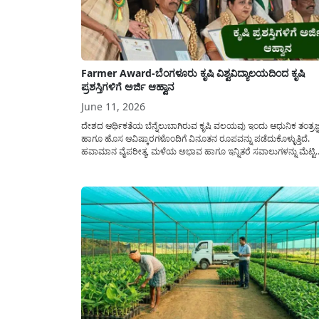
Farmer Award-ಬೆಂಗಳೂರು ಕೃಷಿ ವಿಶ್ವವಿದ್ಯಾಲಯದಿಂದ ಕೃಷಿ
ಪ್ರಶಸ್ತಿಗಳಿಗೆ ಅರ್ಜಿ ಆಹ್ವಾನ
June 11, 2026
ದೇಶದ ಆರ್ಥಿಕತೆಯ ಬೆನ್ನೆಲುಬಾಗಿರುವ ಕೃಷಿ ವಲಯವು ಇಂದು ಆಧುನಿಕ ತಂತ್ರಜ್
ಹಾಗೂ ಹೊಸ ಆವಿಷ್ಕಾರಗಳೊಂದಿಗೆ ವಿನೂತನ ರೂಪವನ್ನು ಪಡೆದುಕೊಳ್ಳುತ್ತಿದೆ.
ಹವಾಮಾನ ವೈಪರೀತ್ಯ, ಮಳೆಯ ಅಭಾವ ಹಾಗೂ ಇನ್ನಿತರೆ ಸವಾಲುಗಳನ್ನು ಮೆಟ್ಟಿ
ನಿಂತು ಅನ್ನದಾಸೋಹ ನಡೆಸುತ್ತಿರುವ ರೈತರು ನಮ್ಮ ನಾಡಿನ ನಿಜವಾದ ಹೀರೋಗಳ
ಇಂತಹ ರೈತರ ಶ್ರಮ, ಸಾಧನೆ ಮತ್ತು ಕೃಷಿಯಲ್ಲಿ(Farmer Award) ಅವರು
ಅಳವಡಿಸಿಕೊಂಡಿರುವ ವೈವಿಧ್ಯಮಯ...