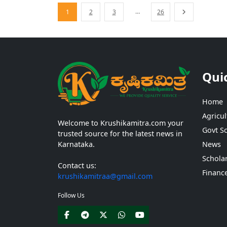
ಸರ್ಕಾರ...
…
1
2
3
26
Qui
Home
Agricul
Welcome to Krushikamitra.com your
Govt S
trusted source for the latest news in
Karnataka.
News
Schola
Contact us:
Financ
krushikamitraa@gmail.com
Follow Us