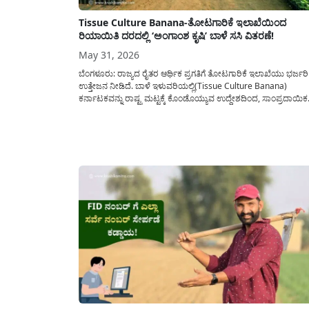
Tissue Culture Banana-ತೋಟಗಾರಿಕೆ ಇಲಾಖೆಯಿಂದ
ರಿಯಾಯಿತಿ ದರದಲ್ಲಿ ‘ಅಂಗಾಂಶ ಕೃಷಿ’ ಬಾಳೆ ಸಸಿ ವಿತರಣೆ!
May 31, 2026
ಬೆಂಗಳೂರು: ರಾಜ್ಯದ ರೈತರ ಆರ್ಥಿಕ ಪ್ರಗತಿಗೆ ತೋಟಗಾರಿಕೆ ಇಲಾಖೆಯು ಭರ್ಜರಿ
ಉತ್ತೇಜನ ನೀಡಿದೆ. ಬಾಳೆ ಇಳುವರಿಯಲ್ಲಿ(Tissue Culture Banana)
ಕರ್ನಾಟಕವನ್ನು ರಾಷ್ಟ್ರ ಮಟ್ಟಕ್ಕೆ ಕೊಂಡೊಯ್ಯುವ ಉದ್ದೇಶದಿಂದ, ಸಾಂಪ್ರದಾಯಿಕ
ಬಾಳೆ ಕಂದುಗಳ ಬದಲಿಗೆ ಸುಧಾರಿತ ವೈಜ್ಞಾನಿಕ ತಂತ್ರಜ್ಞಾನದ ಅಂಗಾಂಶ ಕೃಷಿ (ಟಿಶ
ಕಲ್ಚರ್) ಬಾಳೆ ಸಸಿಗಳನ್ನು ಬಳಸುವಂತೆ ಇಲಾಖೆಯು ರೈತರಲ್ಲಿ ವಿನಂತಿಸಿದೆ. ಪ್ರಸ್ತುತ
ದೇಶದ ಸರಾಸರಿ ಬಾಳೆ...