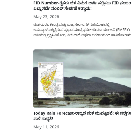
FID Number-ರೈತರು ಬೆಳೆ ವಿಮೆಗೆ ಅರ್ಜಿ ಸಲ್ಲಿಸಲು FID ನಂಬರ್
ಎಲ್ಲಾ ಸರ್ವೆ ನಂಬರ್ ಸೇರ್ಪಡೆ ಕಡ್ಡಾಯ!
May 23, 2026
ಬೆಂಗಳೂರು: ಕೇಂದ್ರ ಮತ್ತು ರಾಜ್ಯ ಸರ್ಕಾರಗಳ ಸಹಯೋಗದಲ್ಲಿ
ಅನುಷ್ಠಾನಗೊಳ್ಳುತ್ತಿರುವ ‘ಪ್ರಧಾನ ಮಂತ್ರಿ ಫಸಲ್ ಬೀಮಾ ಯೋಜನೆ’ (PMFBY)
ಅಡಿಯಲ್ಲಿ ಪ್ರಕೃತಿ ವಿಕೋಪ, ಕೀಟಬಾಧೆ ಅಥವಾ ಬರಗಾಲದಿಂದ ಹಾನಿಗೊಳಗಾಗ
ಬೆಳೆಗಳಿಗೆ ರೈತರಿಗೆ ಆರ್ಥಿಕ ರಕ್ಷಣೆ ಒದಗಿಸಲಾಗುತ್ತಿದೆ. ಪ್ರಸಕ್ತ ಸಾಲಿನಿಂದ ಬೆಳೆ ವಿಮ
ಯೋಜನೆಯಡಿ ನೋಂದಣಿ ಮಾಡಿಕೊಳ್ಳಲು ಸರ್ಕಾರವು ಪ್ರಮುಖ ನಿಯಮವೊಂದ
ಕಡ್ಡಾಯಗೊಳಿಸಿದೆ. ರೈತರು ತಾವು ಬೆಳೆದಿರುವ ಎಲ್ಲಾ...
Today Rain Forecast-ರಾಜ್ಯದ ಮಳೆ ಮುನ್ಸೂಚನೆ: ಈ ಜಿಲ್ಲೆಗಳಲ್
ಮಳೆ ಸಾಧ್ಯತೆ!
May 11, 2026