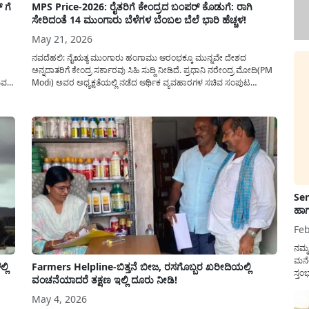
 ಗೆ
MPS Price-2026: ರೈತರಿಗೆ ಕೇಂದ್ರದ ಬಂಪರ್ ಕೊಡುಗೆ: ರಾಗಿ
ಸೇರಿದಂತೆ 14 ಮುಂಗಾರು ಬೆಳೆಗಳ ಬೆಂಬಲ ಬೆಲೆ ಭಾರಿ ಹೆಚ್ಚಳ!
May 21, 2026
ನವದೆಹಲಿ: ನೈಋತ್ಯ ಮುಂಗಾರು ಹಂಗಾಮು ಆರಂಭಕ್ಕೂ ಮುನ್ನವೇ ದೇಶದ
ಅನ್ನದಾತರಿಗೆ ಕೇಂದ್ರ ಸರ್ಕಾರವು ಸಿಹಿ ಸುದ್ದಿ ನೀಡಿದೆ. ಪ್ರಧಾನಿ ನರೇಂದ್ರ ಮೋದಿ(PM
ುವ
Modi) ಅವರ ಅಧ್ಯಕ್ಷತೆಯಲ್ಲಿ ನಡೆದ ಆರ್ಥಿಕ ವ್ಯವಹಾರಗಳ ಸಚಿವ ಸಂಪುಟ
ೆ
ಸಮಿತಿಯು (CCEA) 2026-27ರ ಮಾರುಕಟ್ಟೆ ಋತುವಿಗಾಗಿ(MPS Price List
ನ್ನು
2026) ರಾಗಿ, ಭತ್ತ, ಜೋಳ, ಹತ್ತಿ ಸೇರಿದಂತೆ ಒಟ್ಟು 14 ಪ್ರಮುಖ...
Sen
ಹಾಗ
Feb
ನಮ್
ಮನೆ
ಲಿ
Farmers Helpline-ಬಿತ್ತನೆ ಬೀಜ, ರಸಗೊಬ್ಬರ ಖರೀದಿಯಲ್ಲಿ
ಸ್ತಂ
ವಂಚನೆಯಾದರೆ ತಕ್ಷಣ ಇಲ್ಲಿ ದೂರು ನೀಡಿ!
ದುಡ
ನೆಮ್
May 4, 2026