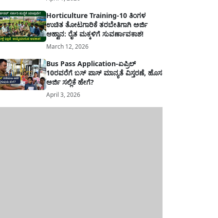
Horticulture Training-10 ತಿಂಗಳ
ಉಚಿತ ತೋಟಗಾರಿಕೆ ತರಬೇತಿಗಾಗಿ ಅರ್ಜಿ
ಆಹ್ವಾನ: ರೈತ ಮಕ್ಕಳಿಗೆ ಸುವರ್ಣಾವಕಾಶ!
March 12, 2026
Bus Pass Application-ಏಪ್ರಿಲ್
10ರವರೆಗೆ ಬಸ್ ಪಾಸ್ ಮಾನ್ಯತೆ ವಿಸ್ತರಣೆ, ಹೊಸ
ಅರ್ಜಿ ಸಲ್ಲಿಕೆ ಹೇಗೆ?
April 3, 2026