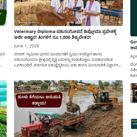
Veterinary Diploma-ಪಶುಸಂಗೋಪನೆ ಡಿಪ್ಲೋಮಾ ಪ್ರವೇಶಕ್ಕೆ
ಅರ್ಜಿ ಆಹ್ವಾನ! ತಿಂಗಳಿಗೆ ರೂ 1,000 ಶಿಷ್ಯವೇತನ!
Gov
June 1, 2026
ಅವಧ
ಞಾನ
ಬೀದರ್: ಗ್ರಾಮೀಣ ಭಾಗದ ಯುವಜನತೆಗೆ ಸ್ವಯಂ ಉದ್ಯೋಗ ಹಾಗೂ
Apr
ಪಶುಸಂಗೋಪನಾ ಕ್ಷೇತ್ರದಲ್ಲಿ ವೃತ್ತಿ ಬದುಕನ್ನು ಕಂಡುಕೊಳ್ಳಲು ಸುವರ್ಣಾವಕಾಶ
ಬೆಂಗ
ಒದಗಿಬಂದಿದೆ. ಕರ್ನಾಟಕ ಪಶುವೈದ್ಯಕೀಯ, ಪಶು ಹಾಗೂ ಮೀನುಗಾರಿಕೆ ವಿಜ್ಞಾನಗಳ
ವಿಶೇ
ು.
ವಿಶ್ವವಿದ್ಯಾಲಯವು (KVAFSU) 2026-2027ನೇ ಶೈಕ್ಷಣಿಕ ಸಾಲಿನ 2 ವರ್ಷಗಳ
Karn
ಅವಧಿಯ “ಡಿಪ್ಲೋಮಾ ಪಶುಸಂಗೋಪನೆ/Veterinary Diploma” ಕೋರ್ಸ್
ನೌಕ
ಪ್ರವೇಶಾತಿಗಾಗಿ ಅಧಿಕೃತವಾಗಿ ಅರ್ಹ ಅಭ್ಯರ್ಥಿಗಳಿಂದ ಆನ್‌ಲೈನ್ ಮೂಲಕ
ಸರ್ಕ
ಅರ್ಜಿಗಳನ್ನು ಆಹ್ವಾನಿಸಿದೆ....
ಕಲ್ಯ