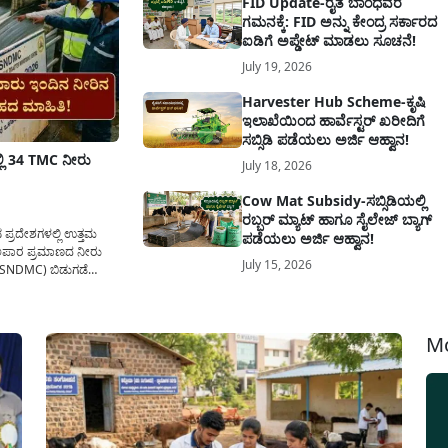
FID Update-ರೈತ ಬಾಂಧವರ
ಗಮನಕ್ಕೆ: FID ಅನ್ನು ಕೇಂದ್ರ ಸರ್ಕಾರದ
ಐಡಿಗೆ ಅಪ್ಡೇಟ್ ಮಾಡಲು ಸೂಚನೆ!
July 19, 2026
Harvester Hub Scheme-ಕೃಷಿ
ಇಲಾಖೆಯಿಂದ ಹಾರ್ವೆಸ್ಟರ್ ಖರೀದಿಗೆ
ಸಬ್ಸಿಡಿ ಪಡೆಯಲು ಅರ್ಜಿ ಆಹ್ವಾನ!
ಿ 34 TMC ನೀರು
July 18, 2026
Cow Mat Subsidy-ಸಬ್ಸಿಡಿಯಲ್ಲಿ
ರಬ್ಬರ್ ಮ್ಯಾಟ್ ಹಾಗೂ ಸೈಲೇಜ್ ಬ್ಯಾಗ್
ಪ್ರದೇಶಗಳಲ್ಲಿ ಉತ್ತಮ
ಪಡೆಯಲು ಅರ್ಜಿ ಆಹ್ವಾನ!
 ಅಪಾರ ಪ್ರಮಾಣದ ನೀರು
July 15, 2026
 (KSNDMC) ಬಿಡುಗಡೆ
ಯಗಳಿಗೆ ಒಂದೇ ದಿನದಲ್ಲಿ
Mo