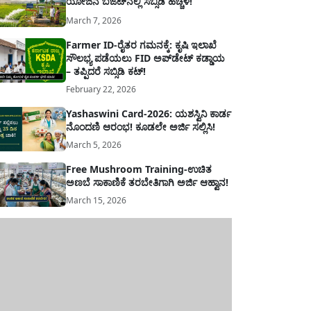
ಯೋಜನೆ ಬಜೆಟ್‌ನಲ್ಲಿ ಸಬ್ಸಿಡಿ ಹೆಚ್ಚಳ!
ಾರವು ಹಿರಿಯ ನಾಗರಿಕರ ಗುರುತಿನ ಚೀಟಿ...
March 7, 2026
Farmer ID-ರೈತರ ಗಮನಕ್ಕೆ: ಕೃಷಿ ಇಲಾಖೆ
ಸೌಲಭ್ಯ ಪಡೆಯಲು FID ಅಪ್‌ಡೇಟ್ ಕಡ್ಡಾಯ
– ತಪ್ಪಿದರೆ ಸಬ್ಸಿಡಿ ಕಟ್!
February 22, 2026
Yashaswini Card-2026: ಯಶಸ್ವಿನಿ ಕಾರ್ಡ
ನೊಂದಣಿ ಆರಂಭ! ಕೂಡಲೇ ಅರ್ಜಿ ಸಲ್ಲಿಸಿ!
March 5, 2026
Free Mushroom Training-ಉಚಿತ
ಅಣಬೆ ಸಾಕಾಣಿಕೆ ತರಬೇತಿಗಾಗಿ ಅರ್ಜಿ ಆಹ್ವಾನ!
March 15, 2026