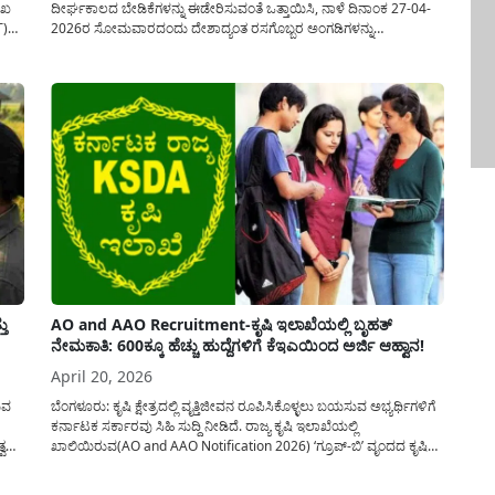
ುಖ
ದೀರ್ಘಕಾಲದ ಬೇಡಿಕೆಗಳನ್ನು ಈಡೇರಿಸುವಂತೆ ಒತ್ತಾಯಿಸಿ, ನಾಳೆ ದಿನಾಂಕ 27-04-
T)
2026ರ ಸೋಮವಾರದಂದು ದೇಶಾದ್ಯಂತ ರಸಗೊಬ್ಬರ ಅಂಗಡಿಗಳನ್ನು
ಬಂದ್(Fertilizer shop strike) ಮಾಡಲು ನಿರ್ಧರಿಸಲಾಗಿದೆ. ನವದೆಹಲಿಯ ಕೃಷಿ
.
ಪರಿಕರ ಮಾರಾಟಗಾರರ ಸಂಘವು ಈ ‘ಭಾರತ್ ಬಂದ್’ ಕರೆ ನೀಡಿದ್ದು, ಇದಕ್ಕೆ
ದಾವಣಗೆರೆ ಜಿಲ್ಲೆಯ ಮಾರಾಟಗಾರರು ಕೂಡ ಸಂಪೂರ್ಣ ಬೆಂಬಲ...
ತು
AO and AAO Recruitment-ಕೃಷಿ ಇಲಾಖೆಯಲ್ಲಿ ಬೃಹತ್
ನೇಮಕಾತಿ: 600ಕ್ಕೂ ಹೆಚ್ಚು ಹುದ್ದೆಗಳಿಗೆ ಕೆಇಎಯಿಂದ ಅರ್ಜಿ ಆಹ್ವಾನ!
April 20, 2026
ುವ
ಬೆಂಗಳೂರು: ಕೃಷಿ ಕ್ಷೇತ್ರದಲ್ಲಿ ವೃತ್ತಿಜೀವನ ರೂಪಿಸಿಕೊಳ್ಳಲು ಬಯಸುವ ಅಭ್ಯರ್ಥಿಗಳಿಗೆ
ಕರ್ನಾಟಕ ಸರ್ಕಾರವು ಸಿಹಿ ಸುದ್ದಿ ನೀಡಿದೆ. ರಾಜ್ಯ ಕೃಷಿ ಇಲಾಖೆಯಲ್ಲಿ
್ವದ
ಖಾಲಿಯಿರುವ(AO and AAO Notification 2026) ‘ಗ್ರೂಪ್-ಬಿ’ ವೃಂದದ ಕೃಷಿ
ರಾಜ್ಯ
ಅಧಿಕಾರಿ ಹಾಗೂ ಸಹಾಯಕ ಕೃಷಿ ಅಧಿಕಾರಿ ಹುದ್ದೆಗಳ ಭರ್ತಿಗೆ ಕರ್ನಾಟಕ ಪರೀಕ್ಷಾ
ಪ್ರಾಧಿಕಾರವು (KEA) ಅಧಿಕೃತ ಅಧಿಸೂಚನೆ ಹೊರಡಿಸಿದೆ. ಒಟ್ಟು 632 ಹುದ್ದೆಗಳಿಗೆ...