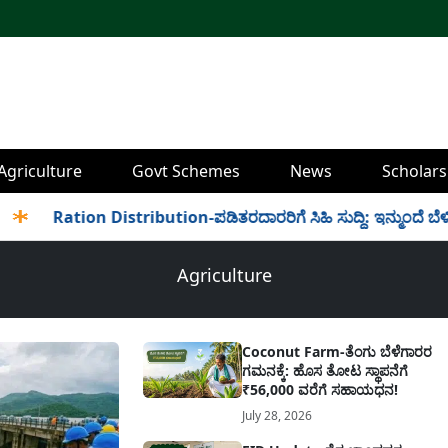
Agriculture
Govt Schemes
News
Scholars
Ration Distribution-ಪಡಿತರದಾರರಿಗೆ ಸಿಹಿ ಸುದ್ದಿ: ಇನ್ಮುಂದೆ ಬೆಳಿಗ್ಗೆ 6 
Agriculture
Coconut Farm-ತೆಂಗು ಬೆಳೆಗಾರರ
ಗಮನಕ್ಕೆ: ಹೊಸ ತೋಟ ಸ್ಥಾಪನೆಗೆ
₹56,000 ವರೆಗೆ ಸಹಾಯಧನ!
July 28, 2026