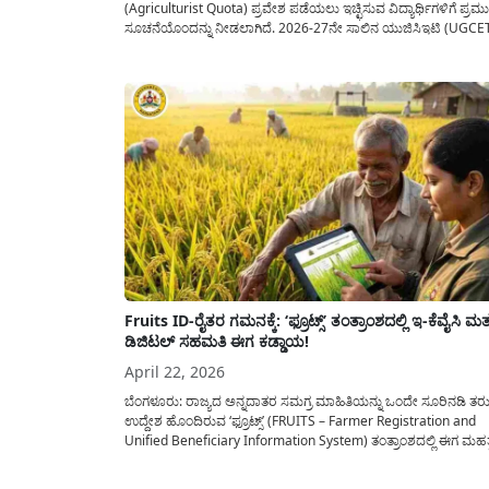
(Agriculturist Quota) ಪ್ರವೇಶ ಪಡೆಯಲು ಇಚ್ಛಿಸುವ ವಿದ್ಯಾರ್ಥಿಗಳಿಗೆ ಪ್ರಮ
ಸೂಚನೆಯೊಂದನ್ನು ನೀಡಲಾಗಿದೆ. 2026-27ನೇ ಸಾಲಿನ ಯುಜಿಸಿಇಟಿ (UGCE
ಅಡಿಯಲ್ಲಿ ನಡೆಯಬೇಕಿದ್ದ ಕೃಷಿ ಪ್ರಾಯೋಗಿಕ ಪರೀಕ್ಷೆಯನ್ನು ಅನಿವಾರ್ಯ
ಕಾರಣಗಳಿಂದಾಗಿ ಮುಂದೂಡಲಾಗಿದ್ದು, ಪರಿಷ್ಕೃತ ದಿನಾಂಕವನ್ನು ಪ್ರಕಟಿಸಲಾಗಿದೆ
ಇದರಿಂದಾಗಿ ಪರೀಕ್ಷೆಗೆ ಸಿದ್ಧತೆ ನಡೆಸುತ್ತಿದ್ದ ಸಾವಿರಾರು ವಿದ್ಯಾರ್ಥಿಗಳಿಗೆ ತಯಾರಿ
ನಡೆಸಲು ಈಗ ಹೆಚ್ಚಿನ...
Fruits ID-ರೈತರ ಗಮನಕ್ಕೆ: ‘ಫ್ರೂಟ್ಸ್’ ತಂತ್ರಾಂಶದಲ್ಲಿ ಇ-ಕೆವೈಸಿ ಮತ್
ಡಿಜಿಟಲ್ ಸಹಮತಿ ಈಗ ಕಡ್ಡಾಯ!
April 22, 2026
ಬೆಂಗಳೂರು: ರಾಜ್ಯದ ಅನ್ನದಾತರ ಸಮಗ್ರ ಮಾಹಿತಿಯನ್ನು ಒಂದೇ ಸೂರಿನಡಿ ತರ
ಉದ್ದೇಶ ಹೊಂದಿರುವ ‘ಫ್ರೂಟ್ಸ್’ (FRUITS – Farmer Registration and
Unified Beneficiary Information System) ತಂತ್ರಾಂಶದಲ್ಲಿ ಈಗ ಮಹತ
ಬದಲಾವಣೆ ತರಲಾಗಿದೆ. ಕೇಂದ್ರ ಸರ್ಕಾರದ ‘ಡಿಜಿಟಲ್ ಅಗ್ರಿ ಮಿಷನ್’ ಅಡಿಯಲ್ಲಿ 
ರೈತ ನೋಂದಣಿ (State Farmer Registry) ಪ್ರಕ್ರಿಯೆಯನ್ನು ಬಲಪಡಿಸಲು