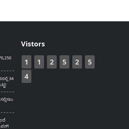
Vistors
70,250
1
1
2
5
2
5
4
ಲ್ಲಿ 34
ಟ್ಟ!
ಸಲ್ಲಿಸಲು
ುಂದೆ
 ಓಪನ್!