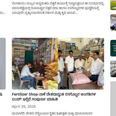
ಸರ್ಕ
ಬೆಂಗಳೂರು: ರಾಜ್ಯದ ಅನ್ನದಾತರು ಬಿತ್ತನೆ ಕಾರ್ಯಕ್ಕೆ ಸಜ್ಜಾಗುತ್ತಿರುವ ಈ ಸಂದರ್ಭದಲ್ಲಿ,
ಮಾರುಕಟ್ಟೆಯಲ್ಲಿ ಗುಣಮಟ್ಟದ ಬಿತ್ತನೆ ಬೀಜ ಹಾಗೂ ರಸಗೊಬ್ಬರಗಳ ಪೂರೈಕೆಯಲ್ಲಿ
ವಾಗಿ
ಯಾವುದೇ ವ್ಯತ್ಯಾಸವಾಗದಂತೆ ಸರ್ಕಾರ ಮತ್ತು ಕೃಷಿ ಇಲಾಖೆ
ರೆ 52
ಕಟ್ಟುನಿಟ್ಟಿನ(Purchasing Seeds, Fertilizers, And Pesticides) ಕ್ರಮ
ತೆ
ಕೈಗೊಂಡಿದೆ. ರೈತರು ತಮ್ಮ ಕಷ್ಟದ ಹಣವನ್ನು ವ್ಯರ್ಥ ಮಾಡಬಾರದು ಮತ್ತು ನಕಲಿ
ಉತ್ಪನ್ನಗಳ ಜಾಲಕ್ಕೆ ಬೀಳಬಾರದು ಎಂಬ...
ಷಿ
Fertilizer Shop-ನಾಳೆ ದೇಶದಾದ್ಯಂತ ರಸಗೊಬ್ಬರ ಅಂಗಡಿಗಳ
ಬಂದ್! ಇಲ್ಲಿದೆ ಸಂಪೂರ್ಣ ಮಾಹಿತಿ!
April 26, 2026
ದಾವಣಗೆರೆ: ದೇಶದ ಬೆನ್ನೆಲುಬಾದ ರೈತರ ಹಿತರಕ್ಷಣೆ ಮತ್ತು ಮಾರಾಟಗಾರರ