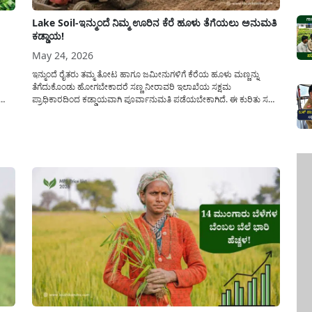
Lake Soil-ಇನ್ಮುಂದೆ ನಿಮ್ಮ ಊರಿನ ಕೆರೆ ಹೂಳು ತೆಗೆಯಲು ಅನುಮತಿ
ಕಡ್ಡಾಯ!
May 24, 2026
ಇನ್ಮುಂದೆ ರೈತರು ತಮ್ಮ ತೋಟ ಹಾಗೂ ಜಮೀನುಗಳಿಗೆ ಕೆರೆಯ ಹೂಳು ಮಣ್ಣನ್ನು
ತೆಗೆದುಕೊಂಡು ಹೋಗಬೇಕಾದರೆ ಸಣ್ಣ ನೀರಾವರಿ ಇಲಾಖೆಯ ಸಕ್ಷಮ
ಪ್ರಾಧಿಕಾರದಿಂದ ಕಡ್ಡಾಯವಾಗಿ ಪೂರ್ವಾನುಮತಿ ಪಡೆಯಬೇಕಾಗಿದೆ. ಈ ಕುರಿತು ಸಣ್ಣ
್ಯೂ
ನೀರಾವರಿ ಮತ್ತು ಅಂತರ್ಜಲ ಅಭಿವೃದ್ಧಿ ಇಲಾಖೆಯು ಹೊಸ ಮಾರ್ಗಸೂಚಿಯನ್ನು
ಪ್ರಕಟಿಸಿದೆ. ರೈತರು ಅನುಮತಿ ಪಡೆದ ನಂತರವಷ್ಟೇ ಕೆರೆಯಿಂದ ಮಣ್ಣನ್ನು
ತುಂಬಿಕೊಳ್ಳಬೇಕೆಂದು ಇಲಾಖೆಯು ಕಟ್ಟುನಿಟ್ಟಿನ ಆದೇಶ...