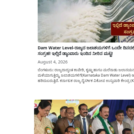
Dam Water Level-ರಾಜ್ಯದ ಜಲಾಶಯಗಳಿಗೆ ಒಂದೇ ದಿನದಲ್ಲ
ಸಂಗ್ರಹ! ಇಲ್ಲಿದೆ ಡ್ಯಾಂವಾರು ಇಂದಿನ ನೀರಿನ ಮಟ್ಟ!
August 4, 2026
ಬೆಂಗಳೂರು: ರಾಜ್ಯದಾದ್ಯಂತ ಕಾವೇರಿ, ಕೃಷ್ಣಾ ಹಾಗೂ ಮಲೆನಾಡು ಜಲಾನಯನ 
ಮಳೆಯಾಗುತ್ತಿದ್ದು, ಜಲಾಶಯಗಳಿಗೆ(Karnataka Dam Water Level)
ಹರಿದುಬರುತ್ತಿದೆ. ಕರ್ನಾಟಕ ರಾಜ್ಯ ನೈಸರ್ಗಿಕ ವಿಕೋಪ ಉಸ್ತುವಾರಿ ಕೇಂದ್ರ
ಮಾಡಿರುವ ಆಗಸ್ಟ್ 04, 2026ರ ವರದಿಯಂತೆ, ರಾಜ್ಯದ ಪ್ರಮುಖ 14 ಜಲಾಶ
ಬರೋಬ್ಬರಿ 34.8 TMC...