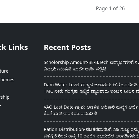
Page 1 of 26
ck Links
Recent Posts
Scholorship Amount-BE/B.Tech ವಿದ್ಯಾರ್ಥಿಗಳಿಗೆ ₹
ವಿದ್ಯಾರ್ಥಿವೇತನ! ಇಂದೇ ಅರ್ಜಿ ಸಲ್ಲಿಸಿ!
ture
chemes
Dam Water Level-ರಾಜ್ಯದ ಜಲಾಶಯಗಳಿಗೆ ಒಂದೇ ದಿನದ
TMC ನೀರು ಸಂಗ್ರಹ! ಇಲ್ಲಿದೆ ಡ್ಯಾಂವಾರು ಇಂದಿನ ನೀರಿನ ಮ
rship
e
VAO Last Date-ಗ್ರಾಮ ಆಡಳಿತ ಅಧಿಕಾರಿ ಹುದ್ದೆಗೆ ಅರ್ಜಿ 
ಕೊನೆಯ ದಿನಾಂಕ ಮುಂದೂಡಿಕೆ!
Ration Distribution-ಪಡಿತರದಾರರಿಗೆ ಸಿಹಿ ಸುದ್ದಿ: ಇನ್ಮ
ಬೆಳಿಗ್ಗೆ 6 ರಿಂದ ರಾತ್ರಿ 10 ರವರೆಗೆ ನ್ಯಾಯಬೆಲೆ ಅಂಗಡಿಗಳು