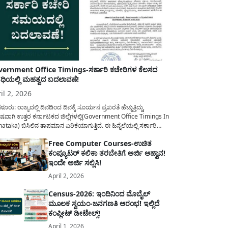
ernment Office Timings-ಸರ್ಕಾರಿ ಕಚೇರಿಗಳ ಕೆಲಸದ
ಿಯಲ್ಲಿ ಮಹತ್ವದ ಬದಲಾವಣೆ!
il 2, 2026
ಳೂರು: ರಾಜ್ಯದಲ್ಲಿ ದಿನದಿಂದ ದಿನಕ್ಕೆ ಸೂರ್ಯನ ಪ್ರಖರತೆ ಹೆಚ್ಚುತ್ತಿದ್ದು,
ಷವಾಗಿ ಉತ್ತರ ಕರ್ನಾಟಕದ ಜಿಲ್ಲೆಗಳಲ್ಲಿ(Government Office Timings In
ataka) ಬಿಸಿಲಿನ ತಾಪಮಾನ ಏರಿಕೆಯಾಗುತ್ತಿದೆ. ಈ ಹಿನ್ನೆಲೆಯಲ್ಲಿ ಸರ್ಕಾರಿ
ರರ ಹಿತದೃಷ್ಟಿಯಿಂದ ಹಾಗೂ ಸಾರ್ವಜನಿಕರ ಅನುಕೂಲಕ್ಕಾಗಿ ಕರ್ನಾಟಕ
Free Computer Courses-ಉಚಿತ
ಾರವು ಮಹತ್ವದ ನಿರ್ಧಾರವೊಂದನ್ನು ಕೈಗೊಂಡಿದೆ. ಕಿತ್ತೂರು ಕರ್ನಾಟಕ ಮತ್ತು
ಕಂಪ್ಯೂಟರ್ ಕಲಿಕಾ ತರಬೇತಿಗೆ ಅರ್ಜಿ ಆಹ್ವಾನ!
ಾಣ ಕರ್ನಾಟಕದ ಒಟ್ಟು 9 ಜಿಲ್ಲೆಗಳಲ್ಲಿ ಏಪ್ರಿಲ್...
ಇಂದೇ ಅರ್ಜಿ ಸಲ್ಲಿಸಿ!
April 2, 2026
Census-2026: ಇಂದಿನಿಂದ ಮೊಬೈಲ್
ಮೂಲಕ ಸ್ವಯಂ-ಜನಗಣತಿ ಆರಂಭ! ಇಲ್ಲಿದೆ
ಕಂಪ್ಲೀಟ್ ಡೀಟೇಲ್ಸ್!
April 1, 2026