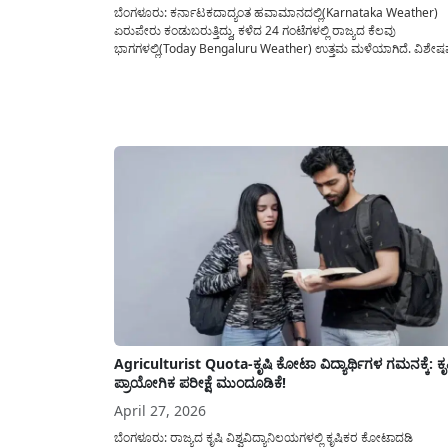
ಬೆಂಗಳೂರು: ಕರ್ನಾಟಕದಾದ್ಯಂತ ಹವಾಮಾನದಲ್ಲಿ(Karnataka Weather)
ಏರುಪೇರು ಕಂಡುಬರುತ್ತಿದ್ದು, ಕಳೆದ 24 ಗಂಟೆಗಳಲ್ಲಿ ರಾಜ್ಯದ ಕೆಲವು
ಭಾಗಗಳಲ್ಲಿ(Today Bengaluru Weather) ಉತ್ತಮ ಮಳೆಯಾಗಿದೆ. ವಿಶೇಷ
ಹಾವೇರಿ ಜಿಲ್ಲೆಯ ಹಿರೇಮೊರಬ ವ್ಯಾಪ್ತಿಯ ರಟ್ಟಿಹಳ್ಳಿ ಭಾಗದಲ್ಲಿ ಅತಿ ಹೆಚ್ಚು ಅಂದ
ಮಿಲಿ ಮೀಟರ್ ಮಳೆ ದಾಖಲಾಗುವ ಮೂಲಕ ವರುಣ ಅಬ್ಬರಿಸಿದ್ದಾನೆ. ಇನ್ನುಳಿದಂ
ಮಧ್ಯ ಕರ್ನಾಟಕದ ಜಿಲ್ಲೆಗಳಲ್ಲಿ ಅಲ್ಲಲ್ಲಿ ಸಾಧಾರಣ...
Agriculturist Quota-ಕೃಷಿ ಕೋಟಾ ವಿದ್ಯಾರ್ಥಿಗಳ ಗಮನಕ್ಕೆ: ಕೃ
ಪ್ರಾಯೋಗಿಕ ಪರೀಕ್ಷೆ ಮುಂದೂಡಿಕೆ!
April 27, 2026
ಬೆಂಗಳೂರು: ರಾಜ್ಯದ ಕೃಷಿ ವಿಶ್ವವಿದ್ಯಾನಿಲಯಗಳಲ್ಲಿ ಕೃಷಿಕರ ಕೋಟಾದಡಿ