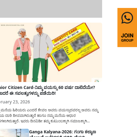
ior Citizen Card-ನಿಮ್ಮ ವಯಸ್ಸು 60 ವರ್ಷ ದಾಟಿದೆಯೇ?
ಾದರೆ ಈ ಸವಲತ್ತುಗಳನ್ನು ಪಡೆಯಿರಿ!
ruary 23, 2026
ಮ ಮನೆಯ ಹಿರಿಯರು ಎಂದರೆ ಕೇವಲ ಅವರು ವಯಸ್ಸಾದವರಲ್ಲ ಅವರು ನಮ್ಮ
ಯ ದಾರಿ ದೀಪವಾಗಿರುತ್ತಾರೆ ಹಾಗೂ ನಮ್ಮ ಮನೆಯ ಆಧಾರ
ಭಗಳಾಗಿರುತ್ತಾರೆ. ಇವರು ದಿನವಿಡೀ ತಮ್ಮ ಕುಟುಂಬಕ್ಕಾಗಿ ಸಮಾಜಕ್ಕಾಗಿ
ಿತಿರುತ್ತಾರೆ ಹಾಗೆಯೇ ಅವರು ತಮ್ಮ 60 ವರ್ಷಗಳ ನಂತರದ ಜೀವನವನ್ನು
Ganga Kalyana-2026: ಗಂಗಾ ಕಲ್ಯಾಣ
ಮದಿಯಿಂದ ಕಳೆಯಬೇಕೆಂಬುದು ಪ್ರತಿಯೊಬ್ಬರ ಕನಸಾಗಿರುತ್ತದೆ ಆದ್ದರಿಂದ