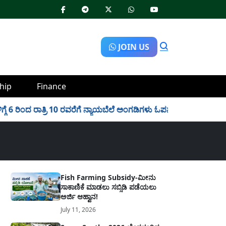
JOIN US
hip
Finance
ರಿಂದ ರಾತ್ರಿ 10 ರವರೆಗೆ ನ್ಯಾಯಬೆಲೆ ಅಂಗಡಿಗಳು ಓಪನ್!
✱
Scholarship
Fish Farming Subsidy-ಮೀನು
ಸಾಕಾಣಿಕೆ ಮಾಡಲು ಸಬ್ಸಿಡಿ ಪಡೆಯಲು
ಅರ್ಜಿ ಆಹ್ವಾನ!
July 11, 2026