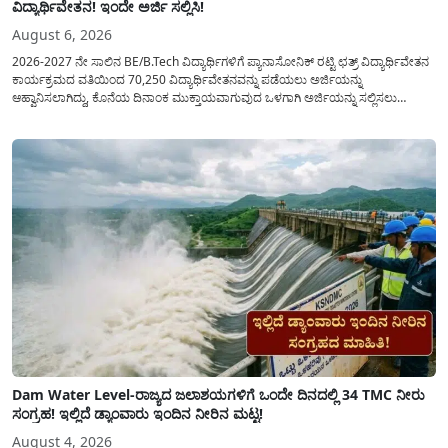
ವಿದ್ಯಾರ್ಥಿವೇತನ! ಇಂದೇ ಅರ್ಜಿ ಸಲ್ಲಿಸಿ!
August 6, 2026
2026-2027 ನೇ ಸಾಲಿನ BE/B.Tech ವಿದ್ಯಾರ್ಥಿಗಳಿಗೆ ಪ್ಯಾನಾಸೋನಿಕ್ ರಟ್ಟಿ ಛತ್ರ್ ವಿದ್ಯಾರ್ಥಿವೇತನ
ಕಾರ್ಯಕ್ರಮದ ವತಿಯಿಂದ 70,250 ವಿದ್ಯಾರ್ಥಿವೇತನವನ್ನು ಪಡೆಯಲು ಅರ್ಜಿಯನ್ನು
ಆಹ್ವಾನಿಸಲಾಗಿದ್ದು, ಕೊನೆಯ ದಿನಾಂಕ ಮುಕ್ತಾಯವಾಗುವುದ ಒಳಗಾಗಿ ಅರ್ಜಿಯನ್ನು ಸಲ್ಲಿಸಲು
ಕೋರಿದೆ. ಆರ್ಥಿಕವಾಗಿ ಹಿಂದುಳಿದ ಹಾಗೂ ಬಡ ಕುಟುಂಬ ವರ್ಗದ ವಿದ್ಯಾರ್ಥಿಗಳು ಅವರ ಮುಂದಿನ
ಶಿಕ್ಷಣವನ್ನು ಮುಂದುವರಿಸಲು ಯಾವುದೇ ಅಡಚಣೆಯಾಗದಂತೆ ನೋಡಿಕೊಳ್ಳಲು ಈ ಯೋಜನೆಯನ್ನು
ಜಾರಿಗೆ...
Dam Water Level-ರಾಜ್ಯದ ಜಲಾಶಯಗಳಿಗೆ ಒಂದೇ ದಿನದಲ್ಲಿ 34 TMC ನೀರು
ಸಂಗ್ರಹ! ಇಲ್ಲಿದೆ ಡ್ಯಾಂವಾರು ಇಂದಿನ ನೀರಿನ ಮಟ್ಟ!
August 4, 2026