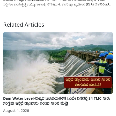
ಸಲ್ಲಿಸಲು ಕಾಯುತ್ತಿದ್ದ ಉದ್ಯೋಗಾಕಾಂಕ್ಷಿಗಳಿಗೆ ಕರ್ನಾಟಕ ಪರೀಕ್ಷಾ ಪ್ರಾಧಿಕಾರ (KEA) ಬಿಗ್ ರಿಲೀಫ್
ನೀಡಿದೆ. ಅರ್ಜಿ ಸಲ್ಲಿಕೆಯ ಅವಧಿಯನ್ನು ವಿಸ್ತರಿಸಿ ಅಧಿಕೃತ ಪ್ರಕಟಣೆ ಹೊರಡಿಸಿದ್ದು, ಇದುವರೆಗೆ ಅರ್ಜಿ
ಸಲ್ಲಿಸಲು...
Related Articles
Dam Water Level-ರಾಜ್ಯದ ಜಲಾಶಯಗಳಿಗೆ ಒಂದೇ ದಿನದಲ್ಲಿ 34 TMC ನೀರು
ಸಂಗ್ರಹ! ಇಲ್ಲಿದೆ ಡ್ಯಾಂವಾರು ಇಂದಿನ ನೀರಿನ ಮಟ್ಟ!
August 4, 2026