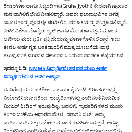
ರೀಡರ್‌ಗಳು ಹಾಗೂ ಸಿಬ್ಬಂದಿಗಳು(Gruha Jyothi) ನೇರವಾಗಿ ಗ್ರಾಹಕರ
ಮನೆ ಬಾಗಿಲಿಗೆ ಭೇಟಿ ನೀಡಲಿದ್ದಾರೆ. ಅವರು ಫಲಾನುಭವಿಗಳ ಅಗತ್ಯ
ದಾಖಲೆಗಳನ್ನು ಸ್ಥಳದಲ್ಲೇ ಪರಿಶೀಲಿಸಿ, ಮಾಹಿತಿಯನ್ನು ಸಂಗ್ರಹಿಸಲಿದ್ದಾರೆ.
ಬಳಿಕ ವಿಶೇಷ ಮೊಬೈಲ್ ಆ್ಯಪ್ ಹಾಗೂ ಘೋಷಣಾ ಪತ್ರದ ಮೂಲಕ
ಅರ್ಜಿಯ ಮರು ಭರ್ತಿ ಪ್ರಕ್ರಿಯೆಯನ್ನು ಪೂರ್ಣಗೊಳಿಸಲಿದ್ದಾರೆ. ಇದು
ಕೇವಲ ಅರ್ಹ ಗೃಹ ಬಳಕೆದಾರರಿಗೆ ಮಾತ್ರ ಯೋಜನೆಯ ಲಾಭ
ತಲುಪುವಂತೆ ಮಾಡುವ ಸರ್ಕಾರದ ಒಂದು ಪಾರದರ್ಶಕ ಹೆಜ್ಜೆಯಾಗಿದೆ.
ಇದನ್ನೂ ಓದಿ:
NMMS ವಿದ್ಯಾರ್ಥಿವೇತನ ಪಡೆಯಲು ಅರ್ಹ
ವಿದ್ಯಾರ್ಥಿಗಳಿಂದ ಅರ್ಜಿ ಆಹ್ವಾನ!
ಈ ವಿಶೇಷ ಮರು ಪರಿಶೀಲನಾ ಕಾರ್ಯಕ್ಕೆ ಮೀಟರ್ ರೀಡರ್‌ಗಳನ್ನು
ನಿಯೋಜಿಸಿರುವುದರಿಂದ, ಜುಲೈ ತಿಂಗಳಿನಲ್ಲಿ ಎಂದಿನಂತೆ ನಿಯಮಿತ
ಮೀಟರ್ ರೀಡಿಂಗ್ ಇರುವುದಿಲ್ಲ. ಬದಲಿಗೆ, ಗ್ರಾಹಕರಿಗೆ ಕಳೆದ ಮೂರು
ತಿಂಗಳ ಬಳಕೆಯ ಆಧಾರದ ಮೇಲೆ "ಸರಾಸರಿ ಬಿಲ್" ಅನ್ನು
ಎಸ್‌ಎಂಎಸ್ ಮತ್ತು ಇಮೇಲ್ ಮೂಲಕ ಕಳುಹಿಸಲಾಗುತ್ತದೆ. ಆಗಸ್ಟ್
ತಿಂಗಳಿನಿಂದ ಎಂದಿನಂತೆ ನೈಜ ಬಳಕೆಯ ಬಿಲ್ಲಿಂಗ್ ಆರಂಭವಾಗಲಿದ್ದು,