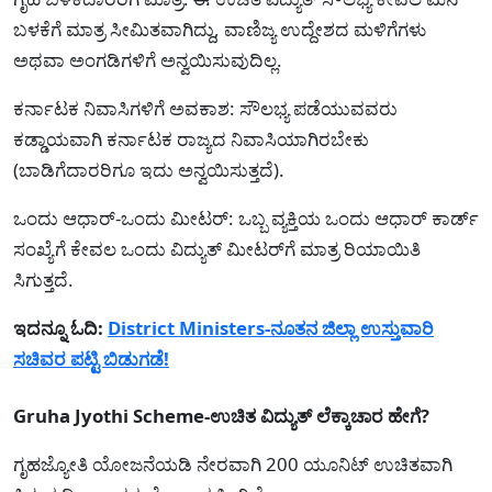
ಬಳಕೆಗೆ ಮಾತ್ರ ಸೀಮಿತವಾಗಿದ್ದು, ವಾಣಿಜ್ಯ ಉದ್ದೇಶದ ಮಳಿಗೆಗಳು
ಅಥವಾ ಅಂಗಡಿಗಳಿಗೆ ಅನ್ವಯಿಸುವುದಿಲ್ಲ.
ಕರ್ನಾಟಕ ನಿವಾಸಿಗಳಿಗೆ ಅವಕಾಶ: ಸೌಲಭ್ಯ ಪಡೆಯುವವರು
ಕಡ್ಡಾಯವಾಗಿ ಕರ್ನಾಟಕ ರಾಜ್ಯದ ನಿವಾಸಿಯಾಗಿರಬೇಕು
(ಬಾಡಿಗೆದಾರರಿಗೂ ಇದು ಅನ್ವಯಿಸುತ್ತದೆ).
ಒಂದು ಆಧಾರ್-ಒಂದು ಮೀಟರ್: ಒಬ್ಬ ವ್ಯಕ್ತಿಯ ಒಂದು ಆಧಾರ್ ಕಾರ್ಡ್
ಸಂಖ್ಯೆಗೆ ಕೇವಲ ಒಂದು ವಿದ್ಯುತ್ ಮೀಟರ್‌ಗೆ ಮಾತ್ರ ರಿಯಾಯಿತಿ
ಸಿಗುತ್ತದೆ.
ಇದನ್ನೂ ಓದಿ:
District Ministers-ನೂತನ ಜಿಲ್ಲಾ ಉಸ್ತುವಾರಿ
ಸಚಿವರ ಪಟ್ಟಿ ಬಿಡುಗಡೆ!
Gruha Jyothi Scheme-ಉಚಿತ ವಿದ್ಯುತ್ ಲೆಕ್ಕಾಚಾರ ಹೇಗೆ?
ಗೃಹಜ್ಯೋತಿ ಯೋಜನೆಯಡಿ ನೇರವಾಗಿ 200 ಯೂನಿಟ್ ಉಚಿತವಾಗಿ