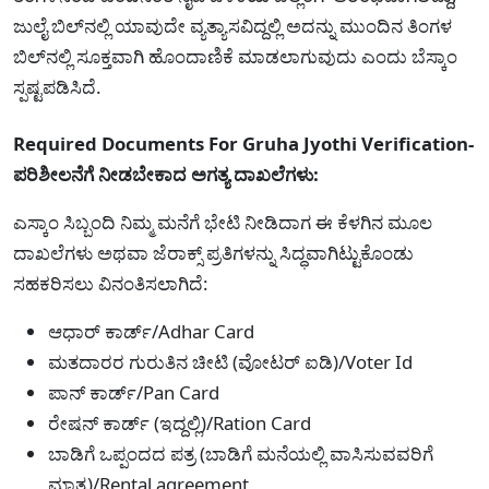
ಜುಲೈ ಬಿಲ್‌ನಲ್ಲಿ ಯಾವುದೇ ವ್ಯತ್ಯಾಸವಿದ್ದಲ್ಲಿ ಅದನ್ನು ಮುಂದಿನ ತಿಂಗಳ
ಬಿಲ್‌ನಲ್ಲಿ ಸೂಕ್ತವಾಗಿ ಹೊಂದಾಣಿಕೆ ಮಾಡಲಾಗುವುದು ಎಂದು ಬೆಸ್ಕಾಂ
ಸ್ಪಷ್ಟಪಡಿಸಿದೆ.
Required Documents For Gruha Jyothi Verification-
ಪರಿಶೀಲನೆಗೆ ನೀಡಬೇಕಾದ ಅಗತ್ಯ ದಾಖಲೆಗಳು:
ಎಸ್ಕಾಂ ಸಿಬ್ಬಂದಿ ನಿಮ್ಮ ಮನೆಗೆ ಭೇಟಿ ನೀಡಿದಾಗ ಈ ಕೆಳಗಿನ ಮೂಲ
ದಾಖಲೆಗಳು ಅಥವಾ ಜೆರಾಕ್ಸ್ ಪ್ರತಿಗಳನ್ನು ಸಿದ್ಧವಾಗಿಟ್ಟುಕೊಂಡು
ಸಹಕರಿಸಲು ವಿನಂತಿಸಲಾಗಿದೆ:
ಆಧಾರ್ ಕಾರ್ಡ್/Adhar Card
ಮತದಾರರ ಗುರುತಿನ ಚೀಟಿ (ವೋಟರ್ ಐಡಿ)/Voter Id
ಪಾನ್ ಕಾರ್ಡ್/Pan Card
ರೇಷನ್ ಕಾರ್ಡ್ (ಇದ್ದಲ್ಲಿ)/Ration Card
ಬಾಡಿಗೆ ಒಪ್ಪಂದದ ಪತ್ರ (ಬಾಡಿಗೆ ಮನೆಯಲ್ಲಿ ವಾಸಿಸುವವರಿಗೆ
ಮಾತ್ರ)/Rental agreement