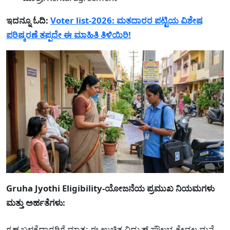
ಇದನ್ನೂ ಓದಿ:
Voter list-2026: ಮತದಾರರ ಪಟ್ಟಿಯ ವಿಶೇಷ
ಪರಿಷ್ಕರಣೆ ತಪ್ಪದೇ ಈ ಮಾಹಿತಿ ತಿಳಿಯಿರಿ!
Gruha Jyothi Eligibility-ಯೋಜನೆಯ ಪ್ರಮುಖ ನಿಯಮಗಳು
ಮತ್ತು ಅರ್ಹತೆಗಳು:
ಗೃಹ ಬಳಕೆದಾರರಿಗೆ ಮಾತ್ರ: ಈ ಉಚಿತ ವಿದ್ಯುತ್ ಸೌಲಭ್ಯ ಕೇವಲ ಮನೆ