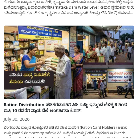
ಬೆಂಗಳೂರು: ರಾಜ್ಯದಾದ್ಯಂತ ಕಾವೇರಿ, ಕೃಷ್ಣಾ ಹಾಗೂ ಮಲೆನಾಡು ಜಲಾನಯನ ಪ್ರದೇಶಗಳಲ್ಲಿ ಉತ್ತಮ
ಮಳೆಯಾಗುತ್ತಿದ್ದು, ಜಲಾಶಯಗಳಿಗೆ(Karnataka Dam Water Level) ಅಪಾರ ಪ್ರಮಾಣದ ನೀರು
ಹರಿದುಬರುತ್ತಿದೆ. ಕರ್ನಾಟಕ ರಾಜ್ಯ ನೈಸರ್ಗಿಕ ವಿಕೋಪ ಉಸ್ತುವಾರಿ ಕೇಂದ್ರ (KSNDMC) ಬಿಡುಗಡೆ
ಮಾಡಿರುವ ಆಗಸ್ಟ್ 04, 2026ರ ವರದಿಯಂತೆ, ರಾಜ್ಯದ ಪ್ರಮುಖ 14 ಜಲಾಶಯಗಳಿಗೆ ಒಂದೇ
ದಿನದಲ್ಲಿ ಬರೋಬ್ಬರಿ 34.8 TMC...
Ration Distribution-ಪಡಿತರದಾರರಿಗೆ ಸಿಹಿ ಸುದ್ದಿ: ಇನ್ಮುಂದೆ ಬೆಳಿಗ್ಗೆ 6 ರಿಂದ
ರಾತ್ರಿ 10 ರವರೆಗೆ ನ್ಯಾಯಬೆಲೆ ಅಂಗಡಿಗಳು ಓಪನ್!
July 30, 2026
ಬೆಂಗಳೂರು: ರಾಜ್ಯದ ಕೋಟ್ಯಂತರ ಪಡಿತರ ಚೀಟಿದಾರರಿಗೆ (Ration Card Holders) ಆಹಾರ
ಮತ್ತು ನಾಗರಿಕ ಸರಬರಾಜು ಇಲಾಖೆಯು ಸಿಹಿ ಸುದ್ದಿಯೊಂದನ್ನು ನೀಡಿದೆ. ದಿನಗೂಲಿ ಕಾರ್ಮಿಕರು