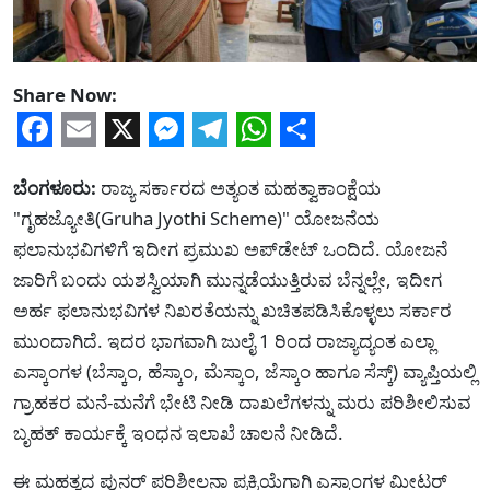
Share Now:
Facebook
Email
X
Messenger
Telegram
WhatsApp
Share
ಬೆಂಗಳೂರು:
ರಾಜ್ಯ ಸರ್ಕಾರದ ಅತ್ಯಂತ ಮಹತ್ವಾಕಾಂಕ್ಷೆಯ
"ಗೃಹಜ್ಯೋತಿ(Gruha Jyothi Scheme)" ಯೋಜನೆಯ
ಫಲಾನುಭವಿಗಳಿಗೆ ಇದೀಗ ಪ್ರಮುಖ ಅಪ್‌ಡೇಟ್ ಒಂದಿದೆ. ಯೋಜನೆ
ಜಾರಿಗೆ ಬಂದು ಯಶಸ್ವಿಯಾಗಿ ಮುನ್ನಡೆಯುತ್ತಿರುವ ಬೆನ್ನಲ್ಲೇ, ಇದೀಗ
ಅರ್ಹ ಫಲಾನುಭವಿಗಳ ನಿಖರತೆಯನ್ನು ಖಚಿತಪಡಿಸಿಕೊಳ್ಳಲು ಸರ್ಕಾರ
ಮುಂದಾಗಿದೆ. ಇದರ ಭಾಗವಾಗಿ ಜುಲೈ 1 ರಿಂದ ರಾಜ್ಯಾದ್ಯಂತ ಎಲ್ಲಾ
ಎಸ್ಕಾಂಗಳ (ಬೆಸ್ಕಾಂ, ಹೆಸ್ಕಾಂ, ಮೆಸ್ಕಾಂ, ಜೆಸ್ಕಾಂ ಹಾಗೂ ಸೆಸ್ಕ್) ವ್ಯಾಪ್ತಿಯಲ್ಲಿ
ಗ್ರಾಹಕರ ಮನೆ-ಮನೆಗೆ ಭೇಟಿ ನೀಡಿ ದಾಖಲೆಗಳನ್ನು ಮರು ಪರಿಶೀಲಿಸುವ
ಬೃಹತ್ ಕಾರ್ಯಕ್ಕೆ ಇಂಧನ ಇಲಾಖೆ ಚಾಲನೆ ನೀಡಿದೆ.
ಈ ಮಹತ್ವದ ಪುನರ್ ಪರಿಶೀಲನಾ ಪ್ರಕ್ರಿಯೆಗಾಗಿ ಎಸ್ಕಾಂಗಳ ಮೀಟರ್