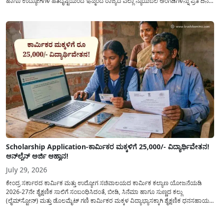
ಹಾಗೂ ಉದ್ಯೋಗಿಗಳ ಹಿತದೃಷ್ಟಿಯಿಂದ ಇನ್ಮುಂದೆ ರಾಜ್ಯದ ಎಲ್ಲಾ ನ್ಯಾಯಬೆಲೆ ಅಂಗಡಿಗಳನ್ನು ಪ್ರತಿ ದಿನ
ಬೆಳಿಗ್ಗೆ 6:00 ಗಂಟೆಯಿಂದ ರಾತ್ರಿ 10:00 ಗಂಟೆಯವರೆಗೆ ಕಡ್ಡಾಯವಾಗಿ ತೆರೆದಿಟ್ಟು ಪಡಿತರ ಧಾನ್ಯ
ವಿತರಿಸುವಂತೆ ಇಲಾಖೆಯ...
Scholarship Application-ಕಾರ್ಮಿಕರ ಮಕ್ಕಳಿಗೆ 25,000/- ವಿದ್ಯಾರ್ಥಿವೇತನ!
ಆನ್‍ಲೈನ್ ಅರ್ಜಿ ಆಹ್ವಾನ!
July 29, 2026
ಕೇಂದ್ರ ಸರ್ಕಾರದ ಕಾರ್ಮಿಕ ಮತ್ತು ಉದ್ಯೋಗ ಸಚಿವಾಲಯದ ಕಾರ್ಮಿಕ ಕಲ್ಯಾಣ ಯೋಜನೆಯಡಿ
2026-27ನೇ ಶೈಕ್ಷಣಿಕ ಸಾಲಿಗೆ ಸಂಬಂಧಿಸಿದಂತೆ, ಬೀಡಿ, ಸಿನೆಮಾ ಹಾಗೂ ಸುಣ್ಣದ ಕಲ್ಲು
(ಲೈಮ್‍ಸ್ಟೋನ್) ಮತ್ತು ಡೊಲಮೈಟ್ ಗಣಿ ಕಾರ್ಮಿಕರ ಮಕ್ಕಳ ವಿದ್ಯಾಭ್ಯಾಸಕ್ಕಾಗಿ ಶೈಕ್ಷಣಿಕ ಧನಸಹಾಯ/
ವಿದ್ಯಾರ್ಥಿವೇತನ(Scholaship Online Application) ನೀಡಲು ಆನ್‍ಲೈನ್ ಮೂಲಕ ಅರ್ಜಿಗಳನ್ನು
ಆಹ್ವಾನಿಸಿದೆ. ಈ ಬಾರಿಯ ವಿದ್ಯಾರ್ಥಿವೇತನ ಯೋಜನೆಯು 1ನೇ ತರಗತಿಯ...