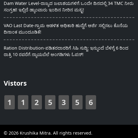
Dam Water Level-ರಾಜ್ಯದ ಜಲಾಶಯಗಳಿಗೆ ಒಂದೇ ದಿನದಲ್ಲಿ 34 TMC ನೀರು
ಸಂಗ್ರಹ! ಇಲ್ಲಿದೆ ಡ್ಯಾಂವಾರು ಇಂದಿನ ನೀರಿನ ಮಟ್ಟ!
VAO Last Date-ಗ್ರಾಮ ಆಡಳಿತ ಅಧಿಕಾರಿ ಹುದ್ದೆಗೆ ಅರ್ಜಿ ಸಲ್ಲಿಸಲು ಕೊನೆಯ
ದಿನಾಂಕ ಮುಂದೂಡಿಕೆ!
Ration Distribution-ಪಡಿತರದಾರರಿಗೆ ಸಿಹಿ ಸುದ್ದಿ: ಇನ್ಮುಂದೆ ಬೆಳಿಗ್ಗೆ 6 ರಿಂದ
ರಾತ್ರಿ 10 ರವರೆಗೆ ನ್ಯಾಯಬೆಲೆ ಅಂಗಡಿಗಳು ಓಪನ್!
Vistors
1
1
2
5
3
5
6
© 2026 Krushika Mitra. All rights reserved.