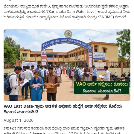
ಬೆಂಗಳೂರು: ರಾಜ್ಯದಾದ್ಯಂತ ಕಾವೇರಿ, ಕೃಷ್ಣಾ ಹಾಗೂ ಮಲೆನಾಡು ಜಲಾನಯನ ಪ್ರದೇಶಗಳಲ್ಲಿ ಉತ್ತಮ
ಮಳೆಯಾಗುತ್ತಿದ್ದು, ಜಲಾಶಯಗಳಿಗೆ(Karnataka Dam Water Level) ಅಪಾರ ಪ್ರಮಾಣದ ನೀರು
ಹರಿದುಬರುತ್ತಿದೆ. ಕರ್ನಾಟಕ ರಾಜ್ಯ ನೈಸರ್ಗಿಕ ವಿಕೋಪ ಉಸ್ತುವಾರಿ ಕೇಂದ್ರ (KSNDMC) ಬಿಡುಗಡೆ
ಮಾಡಿರುವ ಆಗಸ್ಟ್ 04, 2026ರ ವರದಿಯಂತೆ, ರಾಜ್ಯದ ಪ್ರಮುಖ 14 ಜಲಾಶಯಗಳಿಗೆ ಒಂದೇ
ದಿನದಲ್ಲಿ ಬರೋಬ್ಬರಿ 34.8 TMC...
VAO Last Date-ಗ್ರಾಮ ಆಡಳಿತ ಅಧಿಕಾರಿ ಹುದ್ದೆಗೆ ಅರ್ಜಿ ಸಲ್ಲಿಸಲು ಕೊನೆಯ
ದಿನಾಂಕ ಮುಂದೂಡಿಕೆ!
August 1, 2026
ಕರ್ನಾಟಕ ಸರ್ಕಾರದ ಕಂದಾಯ ಇಲಾಖೆಯಲ್ಲಿ ಖಾಲಿ ಇರುವ ‘ಗ್ರೂಪ್-ಸಿ’ ವೃಂದದ ಗ್ರಾಮ ಆಡಳಿತ
ಅಧಿಕಾರಿ (Village Administrative Officer – VAO) ನೇರ ನೇಮಕಾತಿ ಹುದ್ದೆಗಳಿಗೆ ಅರ್ಜಿ