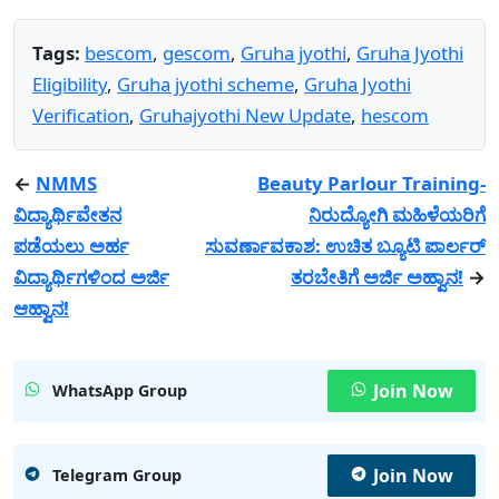
Tags:
bescom
,
gescom
,
Gruha jyothi
,
Gruha Jyothi
Eligibility
,
Gruha jyothi scheme
,
Gruha Jyothi
Verification
,
Gruhajyothi New Update
,
hescom
←
NMMS
Beauty Parlour Training-
ವಿದ್ಯಾರ್ಥಿವೇತನ
ನಿರುದ್ಯೋಗಿ ಮಹಿಳೆಯರಿಗೆ
ಪಡೆಯಲು ಅರ್ಹ
ಸುವರ್ಣಾವಕಾಶ: ಉಚಿತ ಬ್ಯೂಟಿ ಪಾರ್ಲರ್
ವಿದ್ಯಾರ್ಥಿಗಳಿಂದ ಅರ್ಜಿ
ತರಬೇತಿಗೆ ಅರ್ಜಿ ಅಹ್ವಾನ!
→
ಆಹ್ವಾನ!
Join Now
WhatsApp Group
Join Now
Telegram Group