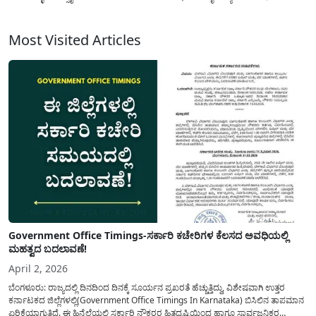
ಉಚಿತ ವಿದ್ಯುತ್ ಪ್ರಯೋಜನ ಪಡೆಯಲು ಹಳೆಯ ಆರ್.ಆರ್ ಸಂಖ್ಯೆಗೆ ಲಿಂಕ್ ಅಗಿರುವ ಆಧಾರ್
ನಂಬರ್ ಅನ್ನು ಡಿ-ಲಿಂಕ್ ಮಾಡಬೇಕು...
Most Visited Articles
Government Office Timings-ಸರ್ಕಾರಿ ಕಚೇರಿಗಳ ಕೆಲಸದ ಅವಧಿಯಲ್ಲಿ
ಮಹತ್ವದ ಬದಲಾವಣೆ!
April 2, 2026
ಬೆಂಗಳೂರು: ರಾಜ್ಯದಲ್ಲಿ ದಿನದಿಂದ ದಿನಕ್ಕೆ ಸೂರ್ಯನ ಪ್ರಖರತೆ ಹೆಚ್ಚುತ್ತಿದ್ದು, ವಿಶೇಷವಾಗಿ ಉತ್ತರ
ಕರ್ನಾಟಕದ ಜಿಲ್ಲೆಗಳಲ್ಲಿ(Government Office Timings In Karnataka) ಬಿಸಿಲಿನ ತಾಪಮಾನ
ಏರಿಕೆಯಾಗುತ್ತಿದೆ. ಈ ಹಿನ್ನೆಲೆಯಲ್ಲಿ ಸರ್ಕಾರಿ ನೌಕರರ ಹಿತದೃಷ್ಟಿಯಿಂದ ಹಾಗೂ ಸಾರ್ವಜನಿಕರ