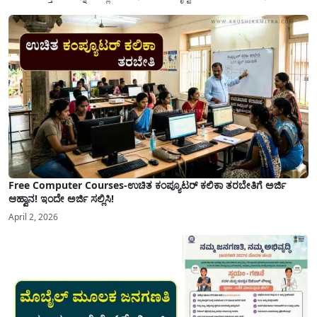
ಅನುಕೂಲಕ್ಕಾಗಿ ಕರ್ನಾಟಕ ಸರ್ಕಾರವು ಮಹತ್ವದ ನಿರ್ಧಾರವೊಂದನ್ನು ಕೈಗೊಂಡಿದೆ. ಕಿತ್ತೂರು ಕರ್ನಾಟಕ
ಮತ್ತು ಕಲ್ಯಾಣ ಕರ್ನಾಟಕದ ಒಟ್ಟು 9 ಜಿಲ್ಲೆಗಳಲ್ಲಿ ಏಪ್ರಿಲ್...
Free Computer Courses-ಉಚಿತ ಕಂಪ್ಯೂಟರ್ ಕಲಿಕಾ ತರಬೇತಿಗೆ ಅರ್ಜಿ
ಆಹ್ವಾನ! ಇಂದೇ ಅರ್ಜಿ ಸಲ್ಲಿಸಿ!
April 2, 2026