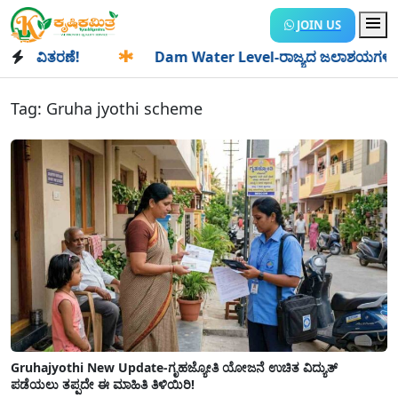
JOIN US
 ವಿತರಣೆ!
✱
Dam Water Level-ರಾಜ್ಯದ ಜಲಾಶಯಗಳಿಗೆ ಒಂದೇ ದಿನ
Tag:
Gruha jyothi scheme
Gruhajyothi New Update-ಗೃಹಜ್ಯೋತಿ ಯೋಜನೆ ಉಚಿತ ವಿದ್ಯುತ್
ಪಡೆಯಲು ತಪ್ಪದೇ ಈ ಮಾಹಿತಿ ತಿಳಿಯಿರಿ!