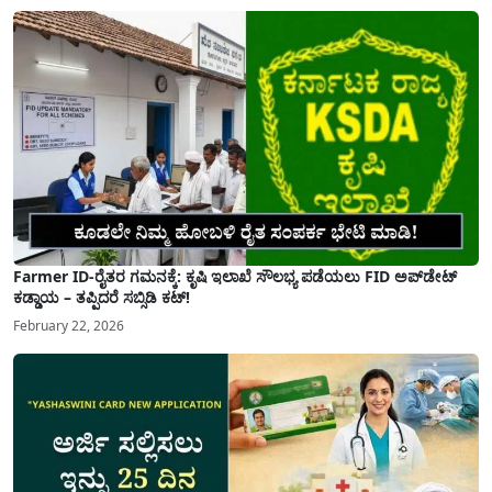
Farmer ID-ರೈತರ ಗಮನಕ್ಕೆ: ಕೃಷಿ ಇಲಾಖೆ ಸೌಲಭ್ಯ ಪಡೆಯಲು FID ಅಪ್‌ಡೇಟ್
ಕಡ್ಡಾಯ – ತಪ್ಪಿದರೆ ಸಬ್ಸಿಡಿ ಕಟ್!
February 22, 2026