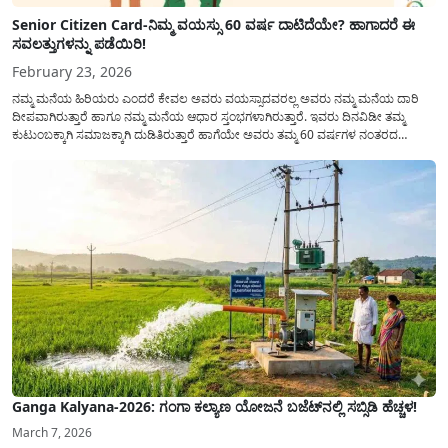
Senior Citizen Card-ನಿಮ್ಮ ವಯಸ್ಸು 60 ವರ್ಷ ದಾಟಿದೆಯೇ? ಹಾಗಾದರೆ ಈ
ಸವಲತ್ತುಗಳನ್ನು ಪಡೆಯಿರಿ!
February 23, 2026
ನಮ್ಮ ಮನೆಯ ಹಿರಿಯರು ಎಂದರೆ ಕೇವಲ ಅವರು ವಯಸ್ಸಾದವರಲ್ಲ ಅವರು ನಮ್ಮ ಮನೆಯ ದಾರಿ
ದೀಪವಾಗಿರುತ್ತಾರೆ ಹಾಗೂ ನಮ್ಮ ಮನೆಯ ಆಧಾರ ಸ್ತಂಭಗಳಾಗಿರುತ್ತಾರೆ. ಇವರು ದಿನವಿಡೀ ತಮ್ಮ
ಕುಟುಂಬಕ್ಕಾಗಿ ಸಮಾಜಕ್ಕಾಗಿ ದುಡಿತಿರುತ್ತಾರೆ ಹಾಗೆಯೇ ಅವರು ತಮ್ಮ 60 ವರ್ಷಗಳ ನಂತರದ
ಜೀವನವನ್ನು ನೆಮ್ಮದಿಯಿಂದ ಕಳೆಯಬೇಕೆಂಬುದು ಪ್ರತಿಯೊಬ್ಬರ ಕನಸಾಗಿರುತ್ತದೆ ಆದ್ದರಿಂದ ಸರ್ಕಾರವು
ಹಿರಿಯ ನಾಗರಿಕರ ಗುರುತಿನ ಚೀಟಿ...
Ganga Kalyana-2026: ಗಂಗಾ ಕಲ್ಯಾಣ ಯೋಜನೆ ಬಜೆಟ್‌ನಲ್ಲಿ ಸಬ್ಸಿಡಿ ಹೆಚ್ಚಳ!
March 7, 2026