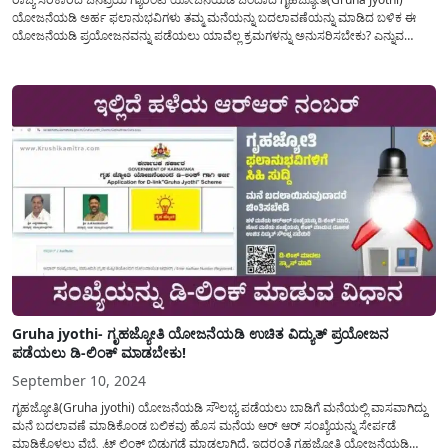
ಯೋಜನೆಯಡಿ ಅರ್ಹ ಫಲಾನುಭವಿಗಳು ತಮ್ಮ ಮನೆಯನ್ನು ಬದಲಾವಣೆಯನ್ನು ಮಾಡಿದ ಬಳಿಕ ಈ
ಯೋಜನೆಯಡಿ ಪ್ರಯೋಜನವನ್ನು ಪಡೆಯಲು ಯಾವೆಲ್ಲ ಕ್ರಮಗಳನ್ನು ಅನುಸರಿಸಬೇಕು? ಎನ್ನುವ
ವಿವರವಾದ ಮಾಹಿತಿಯನ್ನು ಈ ಅಂಕಣದಲ್ಲಿ ತಿಳಿಸಲಾಗಿದೆ. ಗೃಹಜ್ಯೋತಿ ಯೋಜನೆಯಡಿ(Gruha
Jyothi Scheme) ಅರ್ಜಿ ಸಲ್ಲಿಸಿದ ಅರ್ಹ ನಾಗರಿಕರು ತಮ್ಮ ಗೃಹ ಬಳಕೆಗೆ...
Gruha jyothi- ಗೃಹಜ್ಯೋತಿ ಯೋಜನೆಯಡಿ ಉಚಿತ ವಿದ್ಯುತ್ ಪ್ರಯೋಜನ
ಪಡೆಯಲು ಡಿ-ಲಿಂಕ್ ಮಾಡಬೇಕು!
September 10, 2024
ಗೃಹಜ್ಯೋತಿ(Gruha jyothi) ಯೋಜನೆಯಡಿ ಸೌಲಭ್ಯ ಪಡೆಯಲು ಬಾಡಿಗೆ ಮನೆಯಲ್ಲಿ ವಾಸವಾಗಿದ್ದು
ಮನೆ ಬದಲಾವಣೆ ಮಾಡಿಕೊಂಡ ಬಲಿಕವು ಹೊಸ ಮನೆಯ ಆರ್ ಆರ್ ಸಂಖ್ಯೆಯನ್ನು ಸೇರ್ಪಡೆ
ಮಾಡಿಕೊಳ್ಳಲು ವೆಬ್ಸೈಟ್ ಲಿಂಕ್ ಬಿಡುಗಡೆ ಮಾಡಲಾಗಿದೆ. ಇದರಂತೆ ಗೃಹಜ್ಯೋತಿ ಯೋಜನೆಯಡಿ