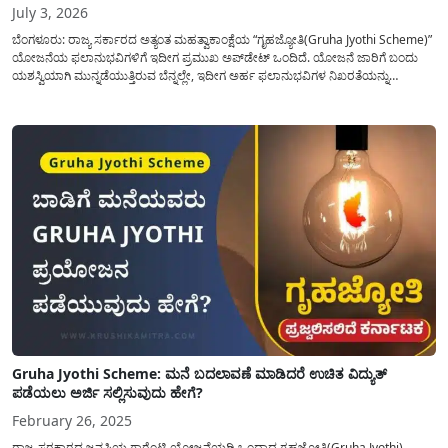
July 3, 2026
ಬೆಂಗಳೂರು: ರಾಜ್ಯ ಸರ್ಕಾರದ ಅತ್ಯಂತ ಮಹತ್ವಾಕಾಂಕ್ಷೆಯ “ಗೃಹಜ್ಯೋತಿ(Gruha Jyothi Scheme)”
ಯೋಜನೆಯ ಫಲಾನುಭವಿಗಳಿಗೆ ಇದೀಗ ಪ್ರಮುಖ ಅಪ್‌ಡೇಟ್ ಒಂದಿದೆ. ಯೋಜನೆ ಜಾರಿಗೆ ಬಂದು
ಯಶಸ್ವಿಯಾಗಿ ಮುನ್ನಡೆಯುತ್ತಿರುವ ಬೆನ್ನಲ್ಲೇ, ಇದೀಗ ಅರ್ಹ ಫಲಾನುಭವಿಗಳ ನಿಖರತೆಯನ್ನು
ಖಚಿತಪಡಿಸಿಕೊಳ್ಳಲು ಸರ್ಕಾರ ಮುಂದಾಗಿದೆ. ಇದರ ಭಾಗವಾಗಿ ಜುಲೈ 1 ರಿಂದ ರಾಜ್ಯಾದ್ಯಂತ ಎಲ್ಲಾ
ಎಸ್ಕಾಂಗಳ (ಬೆಸ್ಕಾಂ, ಹೆಸ್ಕಾಂ, ಮೆಸ್ಕಾಂ, ಜೆಸ್ಕಾಂ ಹಾಗೂ...
Gruha Jyothi Scheme: ಮನೆ ಬದಲಾವಣೆ ಮಾಡಿದರೆ ಉಚಿತ ವಿದ್ಯುತ್
ಪಡೆಯಲು ಅರ್ಜಿ ಸಲ್ಲಿಸುವುದು ಹೇಗೆ?
February 26, 2025
ರಾಜ್ಯ ಸರಕಾರದ ಜನಪ್ರಿಯ ಗ್ಯಾರೆಂಟಿ ಯೋಜನೆಯಡಿ ಒಂದಾದ ಗೃಹಜ್ಯೋತಿ(Gruha Jyothi)