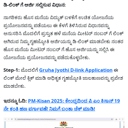
ಡಿ-ಲಿಂಕ್ ಗೆ ಅರ್ಜಿ ಸಲ್ಲಿಸುವ ವಿಧಾನ:
ನಾಗರಿಕರು ಹೊಸ ಮನೆಯ ವಿದ್ಯುತ್ ಬಳಕೆಗೆ ಉಚಿತ ಯೋಜನೆಯ
ಪ್ರಯೋಜನವನ್ನು ಪಡೆಯಲು ಈ ಕೆಳಗೆ ತಿಳಿಸಿರುವ ವಿಧಾನವನ್ನು
ಅನುಸರಿಸಿ ಮೊದಲಿಗೆ ಪ್ರಸ್ತುತ ಹಳೆ ಮನೆಯ ಮೀಟರ್ ನಂಬರ್ ಗೆ ಲಿಂಕ್
ಅಗಿರುವ ನಿಮ್ಮ ಗೃಹಜ್ಯೋತಿ ಅರ್ಜಿಯನ್ನು ಡಿ-ಲಿಂಕ್ ಮಾಡಬೇಕು ನಂತರ
ಹೊಸ ಮನೆಯ ಮೀಟರ್ ನಂಬರ್ ಗೆ ಹೊಸ ಅರ್ಜಿಯನ್ನು ಸಲ್ಲಿಸಿ ಈ
ಯೋಜನೆಯ ಪ್ರಯೋಜನವನ್ನು ಪಡೆದುಕೊಳ್ಳಬೇಕು.
Step-1:
ಮೊದಲಿಗೆ
Gruha Jyothi D-link Application
ಈ
ಲಿಂಕ್ ಮೇಲೆ ಕ್ಲಿಕ್ ಮಾಡಿ ಅಧಿಕೃತ ಗೃಹಜ್ಯೋತಿ ಜಾಲತಾಣವನ್ನು ಪ್ರವೇಶ
ಮಾಡಬೇಕು.
ಇದನ್ನೂ ಓದಿ:
PM-Kisan 2025: ಕೇಂದ್ರದಿಂದ ಪಿ ಎಂ ಕಿಸಾನ್ 19
ನೇ ಕಂತಿ ಹಣ ವರ್ಗಾವಣೆ! ನಿಮಗೆ ಬಂತಾ ಚೆಕ್ ಮಾಡಿ!