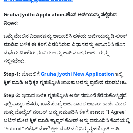
Gruha Jyothi Application-ಹೊಸ ಅರ್ಜಿಯನ್ನು ಸಲ್ಲಿಸುವ
ವಿಧಾನ:
ಒಮ್ಮೆ ಮೇಲಿನ ವಿಧಾನವನ್ನು ಅನುಸರಿಸಿ ಹಳೆಯ ಅರ್ಜಿಯನ್ನು ಡಿ-ಲಿಂಕ್
ಮಾಡಿದ ಬಳಿಕ ಈ ಕೆಳಗೆ ವಿವರಿಸಿರುವ ವಿಧಾನವನ್ನು ಅನುಸರಿಸಿ ಹೊಸ
ಮನೆಯ ಮೀಟರ್ ನಂಬರ್ ಅನ್ನು ಹಾಕಿ ನೂತನ ಅರ್ಜಿಯನ್ನು
ಸಲ್ಲಿಸಬೇಕು.
Step-1:
ಮೊದಲಿಗೆ
Gruha Jyothi New Application
ಇಲ್ಲಿ
ಕ್ಲಿಕ್ ಮಾಡಿ ಅಧಿಕೃತ ಗೃಹಜ್ಯೋತಿ ಜಾಲತಾಣವನ್ನು ಪ್ರವೇಶ ಮಾಡಬೇಕು.
Step-2:
ಇದಾದ ಬಳಿಕ ಗೃಹಜ್ಯೋತಿ ಅರ್ಜಿ ನಮೂನೆ ತೆರೆದುಕೊಳ್ಳುತ್ತದೆ
ಇಲ್ಲಿ ಎಸ್ಕಾಂ ಹೆಸರು, ಖಾತೆ ಸಂಖ್ಯೆ ಅರ್ಜಿದಾರರ ಆಧಾರ್ ಕಾರ್ಡ ವಿವರ
ಮತ್ತು ಮೊಬೈಲ್ ನಂಬರ್ ಅನ್ನು ನಮೂದಿಸಿ ಕೆಳಗೆ ಕಾಣುವ "I Agree"
ಬಟನ್ ಮೇಲೆ ಕ್ಲಿಕ್ ಮಾಡಿ ಕ್ಯಾಪ್ಚರ್ ಕೋಡ್ ಅನ್ನು ನಮೂದಿಸಿ ಕೊನೆಯಲ್ಲಿ
"Submit" ಬಟನ್ ಮೇಲೆ ಕ್ಲಿಕ್ ಮಾಡಿದರೆ ನಿಮ್ಮ ಗೃಹಜ್ಯೋತಿ ಅರ್ಜಿ