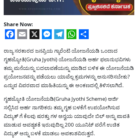
Share Now:
Facebook
Email
X
Messenger
Telegram
WhatsApp
Share
ರಾಜ್ಯ ಸರಕಾರದ ಜನಪ್ರಿಯ ಗ್ಯಾರೆಂಟಿ ಯೋಜನೆಯಡಿ ಒಂದಾದ
ಗೃಹಜ್ಯೋತಿ(Gruha Jyothi) ಯೋಜನೆಯಡಿ ಅರ್ಹ ಫಲಾನುಭವಿಗಳು
ತಮ್ಮ ಮನೆಯನ್ನು ಬದಲಾವಣೆಯನ್ನು ಮಾಡಿದ ಬಳಿಕ ಈ ಯೋಜನೆಯಡಿ
ಪ್ರಯೋಜನವನ್ನು ಪಡೆಯಲು ಯಾವೆಲ್ಲ ಕ್ರಮಗಳನ್ನು ಅನುಸರಿಸಬೇಕು?
ಎನ್ನುವ ವಿವರವಾದ ಮಾಹಿತಿಯನ್ನು ಈ ಅಂಕಣದಲ್ಲಿ ತಿಳಿಸಲಾಗಿದೆ.
ಗೃಹಜ್ಯೋತಿ ಯೋಜನೆಯಡಿ(Gruha Jyothi Scheme) ಅರ್ಜಿ
ಸಲ್ಲಿಸಿದ ಅರ್ಹ ನಾಗರಿಕರು ತಮ್ಮ ಗೃಹ ಬಳಕೆಗೆ ಉಪಯೋಗಿಸುವ
ವಿದ್ಯುತ್ ಗೆ ಕೆಲವು ಷರತ್ತು ಗಳ ಅನ್ವಯ ಯಾವುದೇ ಬಿಲ್ ಅನ್ನು ಪಾವತಿ
ಮಾಡುವ ಅವಶ್ಯಕತೆ ಇರುವುದಿಲ್ಲ 200 ಯೂನಿಟ್ ವರೆಗೆ ಉಚಿತ
ವಿದ್ಯುತ್ ಅನ್ನು ಬಳಕೆ ಮಾಡಲು ಅವಕಾಶವಿರುತ್ತದೆ.