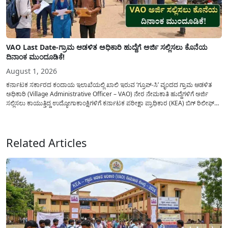
VAO Last Date-ಗ್ರಾಮ ಆಡಳಿತ ಅಧಿಕಾರಿ ಹುದ್ದೆಗೆ ಅರ್ಜಿ ಸಲ್ಲಿಸಲು ಕೊನೆಯ
ದಿನಾಂಕ ಮುಂದೂಡಿಕೆ!
August 1, 2026
ಕರ್ನಾಟಕ ಸರ್ಕಾರದ ಕಂದಾಯ ಇಲಾಖೆಯಲ್ಲಿ ಖಾಲಿ ಇರುವ ‘ಗ್ರೂಪ್-ಸಿ’ ವೃಂದದ ಗ್ರಾಮ ಆಡಳಿತ
ಅಧಿಕಾರಿ (Village Administrative Officer – VAO) ನೇರ ನೇಮಕಾತಿ ಹುದ್ದೆಗಳಿಗೆ ಅರ್ಜಿ
ಸಲ್ಲಿಸಲು ಕಾಯುತ್ತಿದ್ದ ಉದ್ಯೋಗಾಕಾಂಕ್ಷಿಗಳಿಗೆ ಕರ್ನಾಟಕ ಪರೀಕ್ಷಾ ಪ್ರಾಧಿಕಾರ (KEA) ಬಿಗ್ ರಿಲೀಫ್
ನೀಡಿದೆ. ಅರ್ಜಿ ಸಲ್ಲಿಕೆಯ ಅವಧಿಯನ್ನು ವಿಸ್ತರಿಸಿ ಅಧಿಕೃತ ಪ್ರಕಟಣೆ ಹೊರಡಿಸಿದ್ದು, ಇದುವರೆಗೆ ಅರ್ಜಿ
ಸಲ್ಲಿಸಲು...
Related Articles