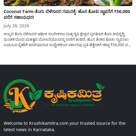
Coconut Farm-ತೆಂಗು ಬೆಳೆಗಾರರ ಗಮನಕ್ಕೆ: ಹೊಸ ತೋಟ ಸ್ಥಾಪನೆಗೆ ₹56,000
ವರೆಗೆ ಸಹಾಯಧನ!
July 28, 2026
ರಾಜ್ಯದ ತೆಂಗು ಬೆಳೆಗಾರರ ಆರ್ಥಿಕ ಸಬಲೀಕರಣ ಮತ್ತು ಕೃಷಿ ಕ್ಷೇತ್ರದ ಪ್ರಗತಿಗಾಗಿ ತೆಂಗು ಅಭಿವೃದ್ದಿ
ಮಂಡಳಿಯಿಂದ ಮಹತ್ವದ ಯೋಜನೆಯೊಂದನ್ನು ಜಾರಿಗೆ ತಂದಿದೆ. ಹೊಸ ತೆಂಗಿನ ತೋಟ ಸ್ಥಾಪಿಸಲು
ಬಯಸುವ ರೈತರಿಗೆ ಆಸರೆಯಾಗುವ ಉದ್ದೇಶದಿಂದ ಸರ್ಕಾರವು ಪ್ರತಿ ಹೆಕ್ಟೇರ್‌ಗೆ ಗರಿಷ್ಠ ₹56,000 ವರೆಗೆ
ಧನಸಹಾಯ ಪಡೆಯಲು ಅರ್ಜಿಯನ್ನು ಆಹ್ವಾನಿಸಿದೆ. ತೆಂಗು ಅಭಿವೃದ್ದಿ ಮಂಡಳಿಯ ಯೋಜನೆ
ಅಡಿಯಲ್ಲಿ ನೀಡಲಾಗುವ...
Welcome to Krushikamitra.com your trusted source for the
latest news in Karnataka.