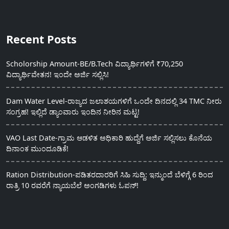
Recent Posts
Scholorship Amount-BE/B.Tech ವಿದ್ಯಾರ್ಥಿಗಳಿಗೆ ₹70,250
ವಿದ್ಯಾರ್ಥಿವೇತನ! ಇಂದೇ ಅರ್ಜಿ ಸಲ್ಲಿಸಿ!
Dam Water Level-ರಾಜ್ಯದ ಜಲಾಶಯಗಳಿಗೆ ಒಂದೇ ದಿನದಲ್ಲಿ 34 TMC ನೀರು
ಸಂಗ್ರಹ! ಇಲ್ಲಿದೆ ಡ್ಯಾಂವಾರು ಇಂದಿನ ನೀರಿನ ಮಟ್ಟ!
VAO Last Date-ಗ್ರಾಮ ಆಡಳಿತ ಅಧಿಕಾರಿ ಹುದ್ದೆಗೆ ಅರ್ಜಿ ಸಲ್ಲಿಸಲು ಕೊನೆಯ
ದಿನಾಂಕ ಮುಂದೂಡಿಕೆ!
Ration Distribution-ಪಡಿತರದಾರರಿಗೆ ಸಿಹಿ ಸುದ್ದಿ: ಇನ್ಮುಂದೆ ಬೆಳಿಗ್ಗೆ 6 ರಿಂದ
ರಾತ್ರಿ 10 ರವರೆಗೆ ನ್ಯಾಯಬೆಲೆ ಅಂಗಡಿಗಳು ಓಪನ್!