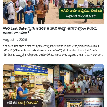
VAO Last Date-ಗ್ರಾಮ ಆಡಳಿತ ಅಧಿಕಾರಿ ಹುದ್ದೆಗೆ ಅರ್ಜಿ ಸಲ್ಲಿಸಲು ಕೊನೆಯ
ದಿನಾಂಕ ಮುಂದೂಡಿಕೆ!
August 1, 2026
ಕರ್ನಾಟಕ ಸರ್ಕಾರದ ಕಂದಾಯ ಇಲಾಖೆಯಲ್ಲಿ ಖಾಲಿ ಇರುವ ‘ಗ್ರೂಪ್-ಸಿ’ ವೃಂದದ ಗ್ರಾಮ ಆಡಳಿತ
ಅಧಿಕಾರಿ (Village Administrative Officer – VAO) ನೇರ ನೇಮಕಾತಿ ಹುದ್ದೆಗಳಿಗೆ ಅರ್ಜಿ
ಸಲ್ಲಿಸಲು ಕಾಯುತ್ತಿದ್ದ ಉದ್ಯೋಗಾಕಾಂಕ್ಷಿಗಳಿಗೆ ಕರ್ನಾಟಕ ಪರೀಕ್ಷಾ ಪ್ರಾಧಿಕಾರ (KEA) ಬಿಗ್ ರಿಲೀಫ್
ನೀಡಿದೆ. ಅರ್ಜಿ ಸಲ್ಲಿಕೆಯ ಅವಧಿಯನ್ನು ವಿಸ್ತರಿಸಿ ಅಧಿಕೃತ ಪ್ರಕಟಣೆ ಹೊರಡಿಸಿದ್ದು, ಇದುವರೆಗೆ ಅರ್ಜಿ
ಸಲ್ಲಿಸಲು...