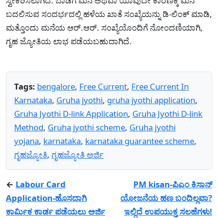
ಸ್ವೀಕರಿಸಲಾಗಿದೆ. ಬಾಡಿಗೆ ಮನೆ ಅಥವಾ ಯಾವುದೇ ಕಾರಣಕ್ಕೆ ಮನೆ
ಬದಲಿಸುವ ಸಂದರ್ಭದಲ್ಲಿ ಹಳೆಯ ಖಾತೆ ಸಂಖ್ಯೆಯನ್ನು ಡಿ-ಲಿಂಕ್ ಮಾಡಿ,
ಮತ್ತೊಂದು ಮನೆಯ ಆರ್.ಆರ್. ಸಂಖ್ಯೆಯೊಂದಿಗೆ ನೋಂದಣಿಯಾಗಿ,
ಗೃಹ ಜ್ಯೋತಿಯ ಲಾಭ ಪಡೆಯಬಹುದಾಗಿದೆ.
Tags:
bengalore
,
Free Current
,
Free Current In
Karnataka
,
Gruha jyothi
,
gruha jyothi application
,
Gruha Jyothi D-link Application
,
Gruha Jyothi D-link
Method
,
Gruha jyothi scheme
,
Gruha jyothi
yojana
,
karnataka
,
karnataka guarantee scheme
,
ಗೃಹಜ್ಯೋತಿ
,
ಗೃಹಜ್ಯೋತಿ ಅರ್ಜಿ
←
Labour Card
PM kisan-ಪಿಎಂ ಕಿಸಾನ್
Application-ಹೊಸದಾಗಿ
ಯೋಜನೆಯ ಹಣ ಬಂದಿಲ್ಲವಾ?
ಕಾರ್ಮಿಕ ಕಾರ್ಡ ಪಡೆಯಲು ಅರ್ಜಿ
ಇಲ್ಲಿದೆ ಉಪಯುಕ್ತ ಸಲಹೆಗಳು!