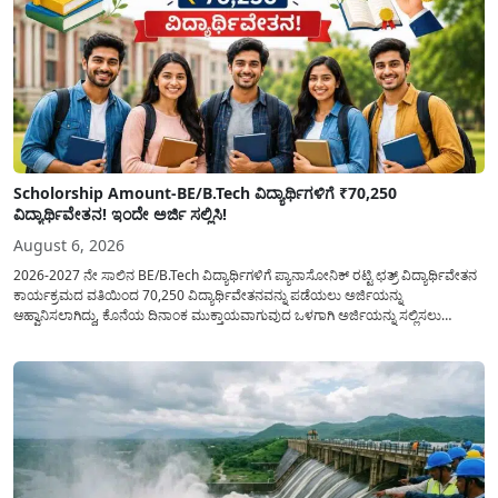
Scholorship Amount-BE/B.Tech ವಿದ್ಯಾರ್ಥಿಗಳಿಗೆ ₹70,250
ವಿದ್ಯಾರ್ಥಿವೇತನ! ಇಂದೇ ಅರ್ಜಿ ಸಲ್ಲಿಸಿ!
August 6, 2026
2026-2027 ನೇ ಸಾಲಿನ BE/B.Tech ವಿದ್ಯಾರ್ಥಿಗಳಿಗೆ ಪ್ಯಾನಾಸೋನಿಕ್ ರಟ್ಟಿ ಛತ್ರ್ ವಿದ್ಯಾರ್ಥಿವೇತನ
ಕಾರ್ಯಕ್ರಮದ ವತಿಯಿಂದ 70,250 ವಿದ್ಯಾರ್ಥಿವೇತನವನ್ನು ಪಡೆಯಲು ಅರ್ಜಿಯನ್ನು
ಆಹ್ವಾನಿಸಲಾಗಿದ್ದು, ಕೊನೆಯ ದಿನಾಂಕ ಮುಕ್ತಾಯವಾಗುವುದ ಒಳಗಾಗಿ ಅರ್ಜಿಯನ್ನು ಸಲ್ಲಿಸಲು
ಕೋರಿದೆ. ಆರ್ಥಿಕವಾಗಿ ಹಿಂದುಳಿದ ಹಾಗೂ ಬಡ ಕುಟುಂಬ ವರ್ಗದ ವಿದ್ಯಾರ್ಥಿಗಳು ಅವರ ಮುಂದಿನ
ಶಿಕ್ಷಣವನ್ನು ಮುಂದುವರಿಸಲು ಯಾವುದೇ ಅಡಚಣೆಯಾಗದಂತೆ ನೋಡಿಕೊಳ್ಳಲು ಈ ಯೋಜನೆಯನ್ನು
ಜಾರಿಗೆ...