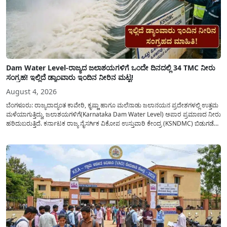
Dam Water Level-ರಾಜ್ಯದ ಜಲಾಶಯಗಳಿಗೆ ಒಂದೇ ದಿನದಲ್ಲಿ 34 TMC ನೀರು
ಸಂಗ್ರಹ! ಇಲ್ಲಿದೆ ಡ್ಯಾಂವಾರು ಇಂದಿನ ನೀರಿನ ಮಟ್ಟ!
August 4, 2026
ಬೆಂಗಳೂರು: ರಾಜ್ಯದಾದ್ಯಂತ ಕಾವೇರಿ, ಕೃಷ್ಣಾ ಹಾಗೂ ಮಲೆನಾಡು ಜಲಾನಯನ ಪ್ರದೇಶಗಳಲ್ಲಿ ಉತ್ತಮ
ಮಳೆಯಾಗುತ್ತಿದ್ದು, ಜಲಾಶಯಗಳಿಗೆ(Karnataka Dam Water Level) ಅಪಾರ ಪ್ರಮಾಣದ ನೀರು
ಹರಿದುಬರುತ್ತಿದೆ. ಕರ್ನಾಟಕ ರಾಜ್ಯ ನೈಸರ್ಗಿಕ ವಿಕೋಪ ಉಸ್ತುವಾರಿ ಕೇಂದ್ರ (KSNDMC) ಬಿಡುಗಡೆ
ಮಾಡಿರುವ ಆಗಸ್ಟ್ 04, 2026ರ ವರದಿಯಂತೆ, ರಾಜ್ಯದ ಪ್ರಮುಖ 14 ಜಲಾಶಯಗಳಿಗೆ ಒಂದೇ
ದಿನದಲ್ಲಿ ಬರೋಬ್ಬರಿ 34.8 TMC...