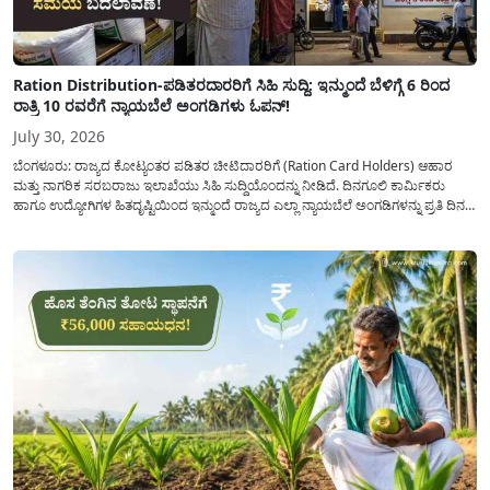
Ration Distribution-ಪಡಿತರದಾರರಿಗೆ ಸಿಹಿ ಸುದ್ದಿ: ಇನ್ಮುಂದೆ ಬೆಳಿಗ್ಗೆ 6 ರಿಂದ
ರಾತ್ರಿ 10 ರವರೆಗೆ ನ್ಯಾಯಬೆಲೆ ಅಂಗಡಿಗಳು ಓಪನ್!
July 30, 2026
ಬೆಂಗಳೂರು: ರಾಜ್ಯದ ಕೋಟ್ಯಂತರ ಪಡಿತರ ಚೀಟಿದಾರರಿಗೆ (Ration Card Holders) ಆಹಾರ
ಮತ್ತು ನಾಗರಿಕ ಸರಬರಾಜು ಇಲಾಖೆಯು ಸಿಹಿ ಸುದ್ದಿಯೊಂದನ್ನು ನೀಡಿದೆ. ದಿನಗೂಲಿ ಕಾರ್ಮಿಕರು
ಹಾಗೂ ಉದ್ಯೋಗಿಗಳ ಹಿತದೃಷ್ಟಿಯಿಂದ ಇನ್ಮುಂದೆ ರಾಜ್ಯದ ಎಲ್ಲಾ ನ್ಯಾಯಬೆಲೆ ಅಂಗಡಿಗಳನ್ನು ಪ್ರತಿ ದಿನ
ಬೆಳಿಗ್ಗೆ 6:00 ಗಂಟೆಯಿಂದ ರಾತ್ರಿ 10:00 ಗಂಟೆಯವರೆಗೆ ಕಡ್ಡಾಯವಾಗಿ ತೆರೆದಿಟ್ಟು ಪಡಿತರ ಧಾನ್ಯ
ವಿತರಿಸುವಂತೆ ಇಲಾಖೆಯ...