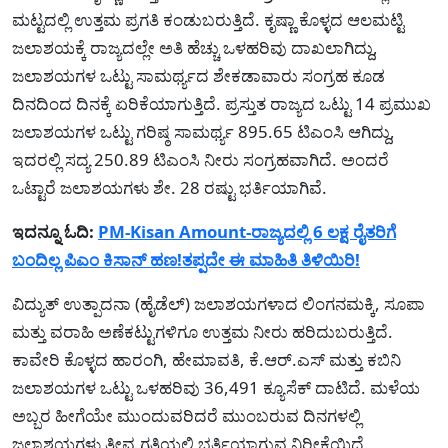
ಮಟ್ಟದಲ್ಲಿ ಉತ್ತಮ ಪ್ರಗತಿ ಕಂಡುಬರುತ್ತಿದೆ. ಕೃಷ್ಣಾ ಕೊಳ್ಳದ ಆಲಮಟ್ಟಿ
ಜಲಾಶಯಕ್ಕೆ ರಾಜ್ಯದಲ್ಲೇ ಅತಿ ಹೆಚ್ಚು ಒಳಹರಿವು ದಾಖಲಾಗಿದ್ದು,
ಜಲಾಶಯಗಳ ಒಟ್ಟು ಸಾಮರ್ಥ್ಯದ ಶೇಕಡಾವಾರು ಸಂಗ್ರಹ ಕೂಡ
ದಿನದಿಂದ ದಿನಕ್ಕೆ ಏರಿಕೆಯಾಗುತ್ತಿದೆ. ಪ್ರಸ್ತುತ ರಾಜ್ಯದ ಒಟ್ಟು 14 ಪ್ರಮುಖ
ಜಲಾಶಯಗಳ ಒಟ್ಟು ಗರಿಷ್ಠ ಸಾಮರ್ಥ್ಯ 895.65 ಟಿಎಂಸಿ ಆಗಿದ್ದು,
ಇದರಲ್ಲಿ ಸದ್ಯ 250.89 ಟಿಎಂಸಿ ನೀರು ಸಂಗ್ರಹವಾಗಿದೆ. ಅಂದರೆ
ಒಟ್ಟಾರೆ ಜಲಾಶಯಗಳು ಶೇ. 28 ರಷ್ಟು ಭರ್ತಿಯಾಗಿವೆ.
ಇದನ್ನೂ ಓದಿ:
PM-Kisan Amount-ರಾಜ್ಯದಲ್ಲಿ 6 ಲಕ್ಷ ರೈತರಿಗೆ
ಬಂದಿಲ್ಲ ಪಿಎಂ ಕಿಸಾನ್ ಹಣ!ತಪ್ಪದೇ ಈ ಮಾಹಿತಿ ತಿಳಿಯಿರಿ!
ವಿದ್ಯುತ್ ಉತ್ಪಾದನಾ (ಹೈಡೆಲ್) ಜಲಾಶಯಗಳಾದ ಲಿಂಗನಮಕ್ಕಿ, ಸೂಪಾ
ಮತ್ತು ವರಾಹಿ ಅಣೆಕಟ್ಟುಗಳಿಗೂ ಉತ್ತಮ ನೀರು ಹರಿದುಬರುತ್ತಿದೆ.
ಕಾವೇರಿ ಕೊಳ್ಳದ ಹಾರಂಗಿ, ಹೇಮಾವತಿ, ಕೆ.ಆರ್.ಎಸ್ ಮತ್ತು ಕಬಿನಿ
ಜಲಾಶಯಗಳ ಒಟ್ಟು ಒಳಹರಿವು 36,491 ಕ್ಯೂಸೆಕ್ ದಾಟಿದೆ. ಮಳೆಯ
ಅಬ್ಬರ ಹೀಗೆಯೇ ಮುಂದುವರಿದರೆ ಮುಂಬರುವ ದಿನಗಳಲ್ಲಿ
ಜಲಾಶಯಗಳು ತೀವ್ರ ಗತಿಯಲ್ಲಿ ಭರ್ತಿಯಾಗುವ ನಿರೀಕ್ಷೆಯಿದೆ.