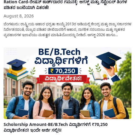
Ration Card-ರೇಷನ್ ಕಾರ್ಡ್‍ದಾರರ ಗಮನಕ್ಕೆ: ಆಗಸ್ಟ್ ಮತ್ತು ಸೆಪ್ಟೆಂಬರ್ ತಿಂಗಳ
ಪಡಿತರ ಜಂಟಿಯಾಗಿ ವಿತರಣೆ!
August 8, 2026
ಬೆಂಗಳೂರು: ರಾಷ್ಟ್ರೀಯ ಆಹಾರ ಭದ್ರತಾ ಕಾಯ್ದೆ 2013ರ ಅಡಿಯಲ್ಲಿ ಕೇಂದ್ರ ಮತ್ತು ರಾಜ್ಯ ಸರ್ಕಾರಗಳ
ನಿರ್ದೇಶನದಂತೆ, ರಾಜ್ಯದ ಪಡಿತರ ಚೀಟಿದಾರರಿಗೆ ಆಹಾರ, ನಾಗರಿಕ ಸರಬರಾಜು ಮತ್ತು ಗ್ರಾಹಕರ
ವ್ಯವಹಾರಗಳ ಇಲಾಖೆಯು ಮಹತ್ವದ ಮಾಹಿತಿಯೊಂದನ್ನು ನೀಡಿದೆ. ಆಗಸ್ಟ್-2026 ಹಾಗೂ
ಸೆಪ್ಟೆಂಬರ್-2026 ಈ ಎರಡೂ ತಿಂಗಳ ಆಹಾರ ಧಾನ್ಯಗಳ ವಿತರಣೆಯನ್ನು ಆಗಸ್ಟ್ ಮಾಹೆಯಲ್ಲೇ ಒಟ್ಟಿಗೆ
(ಜಂಟಿಯಾಗಿ) ನೀಡಲು ನಿರ್ಧರಿಸಲಾಗಿದೆ....
Scholorship Amount-BE/B.Tech ವಿದ್ಯಾರ್ಥಿಗಳಿಗೆ ₹70,250
ವಿದ್ಯಾರ್ಥಿವೇತನ! ಇಂದೇ ಅರ್ಜಿ ಸಲ್ಲಿಸಿ!