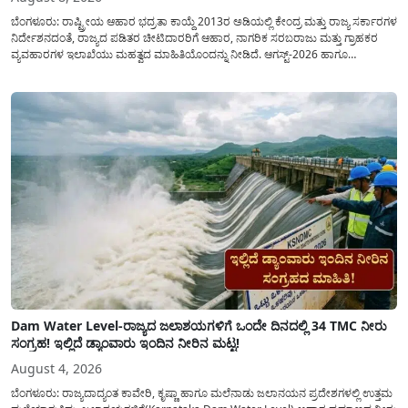
ಬೆಂಗಳೂರು: ರಾಷ್ಟ್ರೀಯ ಆಹಾರ ಭದ್ರತಾ ಕಾಯ್ದೆ 2013ರ ಅಡಿಯಲ್ಲಿ ಕೇಂದ್ರ ಮತ್ತು ರಾಜ್ಯ ಸರ್ಕಾರಗಳ
ನಿರ್ದೇಶನದಂತೆ, ರಾಜ್ಯದ ಪಡಿತರ ಚೀಟಿದಾರರಿಗೆ ಆಹಾರ, ನಾಗರಿಕ ಸರಬರಾಜು ಮತ್ತು ಗ್ರಾಹಕರ
ವ್ಯವಹಾರಗಳ ಇಲಾಖೆಯು ಮಹತ್ವದ ಮಾಹಿತಿಯೊಂದನ್ನು ನೀಡಿದೆ. ಆಗಸ್ಟ್-2026 ಹಾಗೂ
ಸೆಪ್ಟೆಂಬರ್-2026 ಈ ಎರಡೂ ತಿಂಗಳ ಆಹಾರ ಧಾನ್ಯಗಳ ವಿತರಣೆಯನ್ನು ಆಗಸ್ಟ್ ಮಾಹೆಯಲ್ಲೇ ಒಟ್ಟಿಗೆ
(ಜಂಟಿಯಾಗಿ) ನೀಡಲು ನಿರ್ಧರಿಸಲಾಗಿದೆ....
Dam Water Level-ರಾಜ್ಯದ ಜಲಾಶಯಗಳಿಗೆ ಒಂದೇ ದಿನದಲ್ಲಿ 34 TMC ನೀರು
ಸಂಗ್ರಹ! ಇಲ್ಲಿದೆ ಡ್ಯಾಂವಾರು ಇಂದಿನ ನೀರಿನ ಮಟ್ಟ!
August 4, 2026
ಬೆಂಗಳೂರು: ರಾಜ್ಯದಾದ್ಯಂತ ಕಾವೇರಿ, ಕೃಷ್ಣಾ ಹಾಗೂ ಮಲೆನಾಡು ಜಲಾನಯನ ಪ್ರದೇಶಗಳಲ್ಲಿ ಉತ್ತಮ