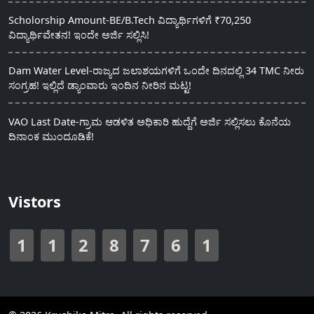
Scholorship Amount-BE/B.Tech ವಿದ್ಯಾರ್ಥಿಗಳಿಗೆ ₹70,250
ವಿದ್ಯಾರ್ಥಿವೇತನ! ಇಂದೇ ಅರ್ಜಿ ಸಲ್ಲಿಸಿ!
Dam Water Level-ರಾಜ್ಯದ ಜಲಾಶಯಗಳಿಗೆ ಒಂದೇ ದಿನದಲ್ಲಿ 34 TMC ನೀರು
ಸಂಗ್ರಹ! ಇಲ್ಲಿದೆ ಡ್ಯಾಂವಾರು ಇಂದಿನ ನೀರಿನ ಮಟ್ಟ!
VAO Last Date-ಗ್ರಾಮ ಆಡಳಿತ ಅಧಿಕಾರಿ ಹುದ್ದೆಗೆ ಅರ್ಜಿ ಸಲ್ಲಿಸಲು ಕೊನೆಯ
ದಿನಾಂಕ ಮುಂದೂಡಿಕೆ!
Vistors
1
1
2
8
7
6
1