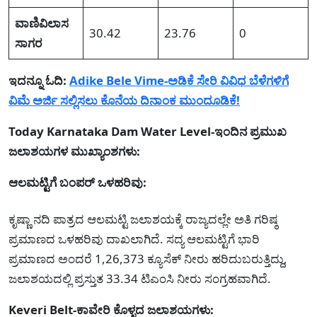
ವಾಣಿವಿಲಾಸ
30.42
23.76
0
ಸಾಗರ
ಇದನ್ನೂ ಓದಿ:
Adike Bele Vime-ಅಡಿಕೆ ಸೇರಿ ವಿವಿಧ ಬೆಳೆಗಳಿಗೆ
ವಿಮೆ ಅರ್ಜಿ ಸಲ್ಲಿಸಲು ಕೊನೆಯ ದಿನಾಂಕ ಮುಂದೂಡಿಕೆ!
Today Karnataka Dam Water Level-ಇಂದಿನ ಪ್ರಮುಖ
ಜಲಾಶಯಗಳ ಮುಖ್ಯಾಂಶಗಳು:
ಆಲಮಟ್ಟಿಗೆ ಬಂಪರ್ ಒಳಹರಿವು:
ಕೃಷ್ಣಾ ನದಿ ಪಾತ್ರದ ಆಲಮಟ್ಟಿ ಜಲಾಶಯಕ್ಕೆ ರಾಜ್ಯದಲ್ಲೇ ಅತಿ ಗರಿಷ್ಠ
ಪ್ರಮಾಣದ ಒಳಹರಿವು ದಾಖಲಾಗಿದೆ. ಸದ್ಯ ಆಲಮಟ್ಟಿಗೆ ಭಾರಿ
ಪ್ರಮಾಣದ ಅಂದರೆ 1,26,373 ಕ್ಯೂಸೆಕ್ ನೀರು ಹರಿದುಬರುತ್ತಿದ್ದು,
ಜಲಾಶಯದಲ್ಲಿ ಪ್ರಸ್ತುತ 33.34 ಟಿಎಂಸಿ ನೀರು ಸಂಗ್ರಹವಾಗಿದೆ.
Keveri Belt-ಕಾವೇರಿ ಕೊಳ್ಳದ ಜಲಾಶಯಗಳು: