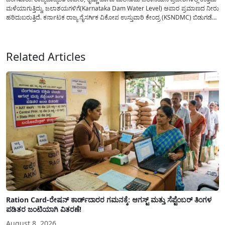
ಮಳೆಯಾಗುತ್ತಿದ್ದು, ಜಲಾಶಯಗಳಿಗೆ(Karnataka Dam Water Level) ಅಪಾರ ಪ್ರಮಾಣದ ನೀರು
ಹರಿದುಬರುತ್ತಿದೆ. ಕರ್ನಾಟಕ ರಾಜ್ಯ ನೈಸರ್ಗಿಕ ವಿಕೋಪ ಉಸ್ತುವಾರಿ ಕೇಂದ್ರ (KSNDMC) ಬಿಡುಗಡೆ
ಮಾಡಿರುವ ಆಗಸ್ಟ್ 04, 2026ರ ವರದಿಯಂತೆ, ರಾಜ್ಯದ ಪ್ರಮುಖ 14 ಜಲಾಶಯಗಳಿಗೆ ಒಂದೇ
ದಿನದಲ್ಲಿ ಬರೋಬ್ಬರಿ 34.8 TMC...
Related Articles
Ration Card-ರೇಷನ್ ಕಾರ್ಡ್‍ದಾರರ ಗಮನಕ್ಕೆ: ಆಗಸ್ಟ್ ಮತ್ತು ಸೆಪ್ಟೆಂಬರ್ ತಿಂಗಳ
ಪಡಿತರ ಜಂಟಿಯಾಗಿ ವಿತರಣೆ!
August 8, 2026