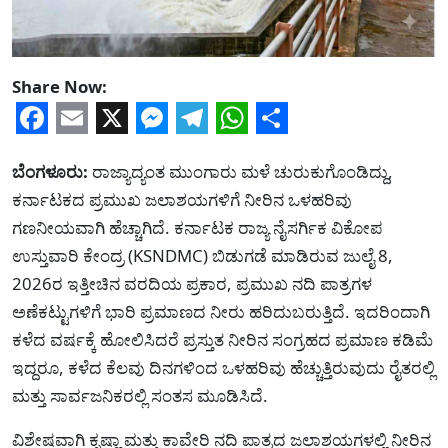
Share Now:
Facebook
Email
X
Messenger
Telegram
WhatsApp
Share
ಬೆಂಗಳೂರು:
ರಾಜ್ಯಾದ್ಯಂತ ಮುಂಗಾರು ಮಳೆ ಚುರುಕುಗೊಂಡಿದ್ದು,
ಕರ್ನಾಟಕದ ಪ್ರಮುಖ ಜಲಾಶಯಗಳಿಗೆ ನೀರಿನ ಒಳಹರಿವು
ಗಣನೀಯವಾಗಿ ಹೆಚ್ಚಾಗಿದೆ. ಕರ್ನಾಟಕ ರಾಜ್ಯ ನೈಸರ್ಗಿಕ ವಿಕೋಪ
ಉಸ್ತುವಾರಿ ಕೇಂದ್ರ (KSNDMC) ಬಿಡುಗಡೆ ಮಾಡಿರುವ ಜುಲೈ 8,
2026ರ ಇತ್ತೀಚಿನ ವರದಿಯ ಪ್ರಕಾರ, ಪ್ರಮುಖ ನದಿ ಪಾತ್ರಗಳ
ಅಣೆಕಟ್ಟುಗಳಿಗೆ ಭಾರಿ ಪ್ರಮಾಣದ ನೀರು ಹರಿದುಬರುತ್ತಿದೆ. ಇದರಿಂದಾಗಿ
ಕಳೆದ ವರ್ಷಕ್ಕೆ ಹೋಲಿಸಿದರೆ ಪ್ರಸ್ತುತ ನೀರಿನ ಸಂಗ್ರಹದ ಪ್ರಮಾಣ ಕಡಿಮೆ
ಇದ್ದರೂ, ಕಳೆದ ಕೆಲವು ದಿನಗಳಿಂದ ಒಳಹರಿವು ಹೆಚ್ಚುತ್ತಿರುವುದು ರೈತರಲ್ಲಿ
ಮತ್ತು ಸಾರ್ವಜನಿಕರಲ್ಲಿ ಸಂತಸ ಮೂಡಿಸಿದೆ.
ವಿಶೇಷವಾಗಿ ಕೃಷ್ಣಾ ಮತ್ತು ಕಾವೇರಿ ನದಿ ಪಾತ್ರದ ಜಲಾಶಯಗಳಲ್ಲಿ ನೀರಿನ