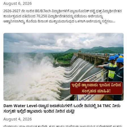
August 6, 2026
2026-2027 ನೇ ಸಾಲಿನ BE/B.Tech ವಿದ್ಯಾರ್ಥಿಗಳಿಗೆ ಪ್ಯಾನಾಸೋನಿಕ್ ರಟ್ಟಿ ಛತ್ರ್ ವಿದ್ಯಾರ್ಥಿವೇತನ
ಕಾರ್ಯಕ್ರಮದ ವತಿಯಿಂದ 70,250 ವಿದ್ಯಾರ್ಥಿವೇತನವನ್ನು ಪಡೆಯಲು ಅರ್ಜಿಯನ್ನು
ಆಹ್ವಾನಿಸಲಾಗಿದ್ದು, ಕೊನೆಯ ದಿನಾಂಕ ಮುಕ್ತಾಯವಾಗುವುದ ಒಳಗಾಗಿ ಅರ್ಜಿಯನ್ನು ಸಲ್ಲಿಸಲು
ಕೋರಿದೆ. ಆರ್ಥಿಕವಾಗಿ ಹಿಂದುಳಿದ ಹಾಗೂ ಬಡ ಕುಟುಂಬ ವರ್ಗದ ವಿದ್ಯಾರ್ಥಿಗಳು ಅವರ ಮುಂದಿನ
ಶಿಕ್ಷಣವನ್ನು ಮುಂದುವರಿಸಲು ಯಾವುದೇ ಅಡಚಣೆಯಾಗದಂತೆ ನೋಡಿಕೊಳ್ಳಲು ಈ ಯೋಜನೆಯನ್ನು
ಜಾರಿಗೆ...
Dam Water Level-ರಾಜ್ಯದ ಜಲಾಶಯಗಳಿಗೆ ಒಂದೇ ದಿನದಲ್ಲಿ 34 TMC ನೀರು
ಸಂಗ್ರಹ! ಇಲ್ಲಿದೆ ಡ್ಯಾಂವಾರು ಇಂದಿನ ನೀರಿನ ಮಟ್ಟ!
August 4, 2026
ಬೆಂಗಳೂರು: ರಾಜ್ಯದಾದ್ಯಂತ ಕಾವೇರಿ, ಕೃಷ್ಣಾ ಹಾಗೂ ಮಲೆನಾಡು ಜಲಾನಯನ ಪ್ರದೇಶಗಳಲ್ಲಿ ಉತ್ತಮ