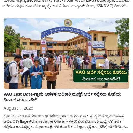
ಮಳೆಯಾಗುತ್ತಿದ್ದು, ಜಲಾಶಯಗಳಿಗೆ(Karnataka Dam Water Level) ಅಪಾರ ಪ್ರಮಾಣದ ನೀರು
ಹರಿದುಬರುತ್ತಿದೆ. ಕರ್ನಾಟಕ ರಾಜ್ಯ ನೈಸರ್ಗಿಕ ವಿಕೋಪ ಉಸ್ತುವಾರಿ ಕೇಂದ್ರ (KSNDMC) ಬಿಡುಗಡೆ
ಮಾಡಿರುವ ಆಗಸ್ಟ್ 04, 2026ರ ವರದಿಯಂತೆ, ರಾಜ್ಯದ ಪ್ರಮುಖ 14 ಜಲಾಶಯಗಳಿಗೆ ಒಂದೇ
ದಿನದಲ್ಲಿ ಬರೋಬ್ಬರಿ 34.8 TMC...
VAO Last Date-ಗ್ರಾಮ ಆಡಳಿತ ಅಧಿಕಾರಿ ಹುದ್ದೆಗೆ ಅರ್ಜಿ ಸಲ್ಲಿಸಲು ಕೊನೆಯ
ದಿನಾಂಕ ಮುಂದೂಡಿಕೆ!
August 1, 2026
ಕರ್ನಾಟಕ ಸರ್ಕಾರದ ಕಂದಾಯ ಇಲಾಖೆಯಲ್ಲಿ ಖಾಲಿ ಇರುವ ‘ಗ್ರೂಪ್-ಸಿ’ ವೃಂದದ ಗ್ರಾಮ ಆಡಳಿತ
ಅಧಿಕಾರಿ (Village Administrative Officer – VAO) ನೇರ ನೇಮಕಾತಿ ಹುದ್ದೆಗಳಿಗೆ ಅರ್ಜಿ
ಸಲ್ಲಿಸಲು ಕಾಯುತ್ತಿದ್ದ ಉದ್ಯೋಗಾಕಾಂಕ್ಷಿಗಳಿಗೆ ಕರ್ನಾಟಕ ಪರೀಕ್ಷಾ ಪ್ರಾಧಿಕಾರ (KEA) ಬಿಗ್ ರಿಲೀಫ್
ನೀಡಿದೆ. ಅರ್ಜಿ ಸಲ್ಲಿಕೆಯ ಅವಧಿಯನ್ನು ವಿಸ್ತರಿಸಿ ಅಧಿಕೃತ ಪ್ರಕಟಣೆ ಹೊರಡಿಸಿದ್ದು, ಇದುವರೆಗೆ ಅರ್ಜಿ