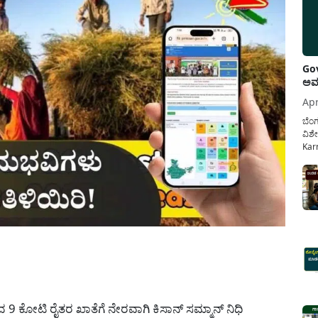
Gov
ಅವಧ
Apr
ಬೆಂಗ
ವಿಶೇ
Karn
ನೌಕ
ಸರ್ಕ
ಕಲ್ಯ
pp
 ಕೋಟಿ ರೈತರ ಖಾತೆಗೆ ನೇರವಾಗಿ ಕಿಸಾನ್ ಸಮ್ಮಾನ್ ನಿಧಿ