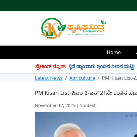
Home
4 TMC ನೀರು ಸಂಗ್ರಹ! ಇಲ್ಲಿದೆ ಡ್ಯಾಂವಾರು ಇಂದಿನ ನೀರಿನ ಮಟ್ಟ!
ಬ್ರೇಕಿಂಗ್ ನ್ಯೂಸ್:
✱
Latest News
Agriculture
PM Kisan List-ಪಿ
PM Kisan List-ಪಿಎಂ ಕಿಸಾನ್ 21ನೇ ಕಂತಿನ ಹಣ ವ
November 17, 2025 | Siddesh