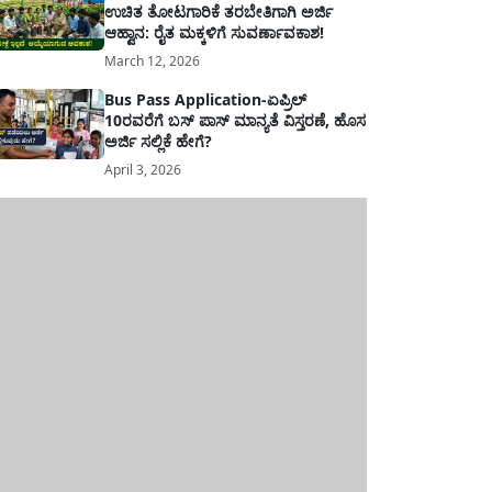
ಉಚಿತ ತೋಟಗಾರಿಕೆ ತರಬೇತಿಗಾಗಿ ಅರ್ಜಿ
ಆಹ್ವಾನ: ರೈತ ಮಕ್ಕಳಿಗೆ ಸುವರ್ಣಾವಕಾಶ!
March 12, 2026
Bus Pass Application-ಏಪ್ರಿಲ್
10ರವರೆಗೆ ಬಸ್ ಪಾಸ್ ಮಾನ್ಯತೆ ವಿಸ್ತರಣೆ, ಹೊಸ
ಅರ್ಜಿ ಸಲ್ಲಿಕೆ ಹೇಗೆ?
April 3, 2026