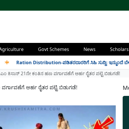
Agriculture
Govt Schemes
News
Scholars
Ration Distribution-ಪಡಿತರದಾರರಿಗೆ ಸಿಹಿ ಸುದ್ದಿ: ಇನ್ಮುಂದೆ ಬೆಳಿಗ್ಗೆ 6 
ಎಂ ಕಿಸಾನ್ 21ನೇ ಕಂತಿನ ಹಣ ವರ್ಗಾವಣೆಗೆ ಅರ್ಹ ರೈತರ ಪಟ್ಟಿ ಬಿಡುಗಡೆ!
ರ್ಗಾವಣೆಗೆ ಅರ್ಹ ರೈತರ ಪಟ್ಟಿ ಬಿಡುಗಡೆ!
Mo