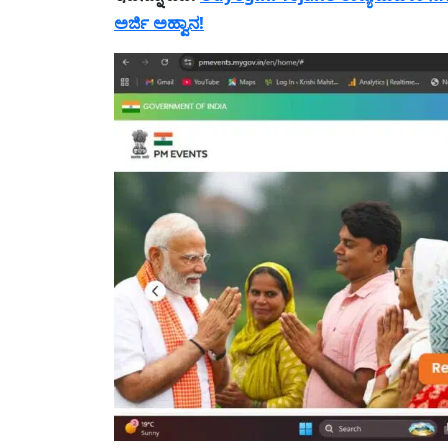
ಅರ್ಜಿ ಅಹ್ವಾನ!