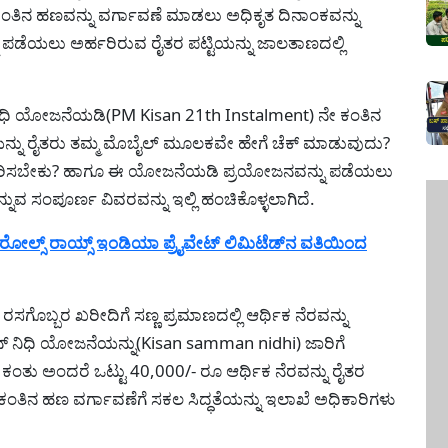
ತಿನ ಹಣವನ್ನು ವರ್ಗಾವಣೆ ಮಾಡಲು ಅಧಿಕೃತ ದಿನಾಂಕವನ್ನು
ು ಪಡೆಯಲು ಅರ್ಹರಿರುವ ರೈತರ ಪಟ್ಟಿಯನ್ನು ಜಾಲತಾಣದಲ್ಲಿ
್ ನಿಧಿ ಯೋಜನೆಯಡಿ(PM Kisan 21th Instalment) ನೇ ಕಂತಿನ
ಿಯನ್ನು ರೈತರು ತಮ್ಮ ಮೊಬೈಲ್ ಮೂಲಕವೇ ಹೇಗೆ ಚೆಕ್ ಮಾಡುವುದು?
ಮ ಅನುಸರಿಸಬೇಕು? ಹಾಗೂ ಈ ಯೋಜನೆಯಡಿ ಪ್ರಯೋಜನವನ್ನು ಪಡೆಯಲು
ನುವ ಸಂಪೂರ್ಣ ವಿವರವನ್ನು ಇಲ್ಲಿ ಹಂಚಿಕೊಳ್ಳಲಾಗಿದೆ.
ೋಲ್ಸ್ ರಾಯ್ಸ್ ಇಂಡಿಯಾ ಪ್ರೈವೇಟ್ ಲಿಮಿಟೆಡ್‌ನ ವತಿಯಿಂದ
, ರಸಗೊಬ್ಬರ ಖರೀದಿಗೆ ಸಣ್ಣ ಪ್ರಮಾಣದಲ್ಲಿ ಆರ್ಥಿಕ ನೆರವನ್ನು
ಾನ್ ನಿಧಿ ಯೋಜನೆಯನ್ನು(Kisan samman nidhi) ಜಾರಿಗೆ
ಕಂತು ಅಂದರೆ ಒಟ್ಟು 40,000/- ರೂ ಆರ್ಥಿಕ ನೆರವನ್ನು ರೈತರ
 ಕಂತಿನ ಹಣ ವರ್ಗಾವಣೆಗೆ ಸಕಲ ಸಿದ್ಧತೆಯನ್ನು ಇಲಾಖೆ ಅಧಿಕಾರಿಗಳು