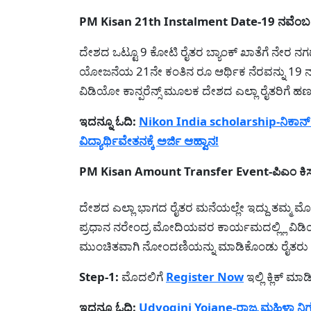
PM Kisan 21th Instalment Date-19 ನವೆಂಬರ್
ದೇಶದ ಒಟ್ಟೂ 9 ಕೋಟಿ ರೈತರ ಬ್ಯಾಂಕ್ ಖಾತೆಗೆ ನೇರ ನಗದ
ಯೋಜನೆಯ 21ನೇ ಕಂತಿನ ರೂ ಆರ್ಥಿಕ ನೆರವನ್ನು 19 ನ
ವಿಡಿಯೋ ಕಾನ್ಪರೆನ್ಸ್ ಮೂಲಕ ದೇಶದ ಎಲ್ಲಾ ರೈತರಿಗೆ ಹ
ಇದನ್ನೂ ಓದಿ:
Nikon India scholarship-ನಿಕಾನ್ 
ವಿದ್ಯಾರ್ಥಿವೇತನಕ್ಕೆ ಅರ್ಜಿ ಆಹ್ವಾನ!
PM Kisan Amount Transfer Event-ಪಿಎಂ ಕಿಸಾನ
ದೇಶದ ಎಲ್ಲಾ ಭಾಗದ ರೈತರ ಮನೆಯಲ್ಲೇ ಇದ್ದು ತಮ್ಮ ಮ
ಪ್ರಧಾನ ನರೇಂದ್ರ ಮೋದಿಯವರ ಕಾರ್ಯಮದಲ್ಲ್ಲಿ ವಿಡಿಯೋ
ಮುಂಚಿತವಾಗಿ ನೋಂದಣಿಯನ್ನು ಮಾಡಿಕೊಂಡು ರೈತರು
Step-1:
ಮೊದಲಿಗೆ
Register Now
ಇಲ್ಲಿ ಕ್ಲಿಕ್ ಮ
ಇದನ್ನೂ ಓದಿ:
Udyogini Yojane-ರಾಜ್ಯ ಮಹಿಳಾ ನ