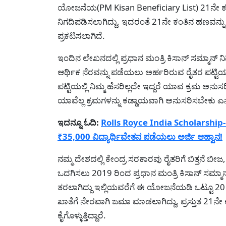
ಯೋಜನೆಯ(PM Kisan Beneficiary List) 21ನೇ ಕಂ
ನಿಗದಿಪಡಿಸಲಾಗಿದ್ದು, ಇದರಂತೆ 21ನೇ ಕಂತಿನ ಹಣವನ್ನ
ಪ್ರಕಟಿಸಲಾಗಿದೆ.
ಇಂದಿನ ಲೇಖನದಲ್ಲಿ ಪ್ರಧಾನ ಮಂತ್ರಿ ಕಿಸಾನ್ ಸಮ್ಮಾನ
ಆರ್ಥಿಕ ನೆರವನ್ನು ಪಡೆಯಲು ಅರ್ಹರಿರುವ ರೈತರ ಪಟ್ಟ
ಪಟ್ಟಿಯಲ್ಲಿ ನಿಮ್ಮ ಹೆಸರಿಲ್ಲದೇ ಇದ್ದರೆ ಯಾವ ಕ್ರ
ಯಾವೆಲ್ಲ ಕ್ರಮಗಳನ್ನು ಕಡ್ಡಾಯವಾಗಿ ಅನುಸರಿಸಬೇಕು ಎನ್
ಇದನ್ನೂ ಓದಿ:
Rolls Royce India Scholarship-ರ
₹35,000 ವಿದ್ಯಾರ್ಥಿವೇತನ ಪಡೆಯಲು ಅರ್ಜಿ ಆಹ್ವಾನ!
ನಮ್ಮ ದೇಶದಲ್ಲಿ ಕೇಂದ್ರ ಸರಕಾರವು ರೈತರಿಗೆ ಬಿತ್ತನೆ ಬೀಜ
ಒದಗಿಸಲು 2019 ರಿಂದ ಪ್ರಧಾನ ಮಂತ್ರಿ ಕಿಸಾನ್ ಸಮ್ಮ
ತರಲಾಗಿದ್ದು ಇಲ್ಲಿಯವರೆಗೆ ಈ ಯೋಜನೆಯಡಿ ಒಟ್ಟೂ 20 
ಖಾತೆಗೆ ನೇರವಾಗಿ ಜಮಾ ಮಾಡಲಾಗಿದ್ದು, ಪ್ರಸ್ತುತ 21ನೇ
ಕೈಗೊಳ್ಳುತ್ತಿದ್ದಾರೆ.