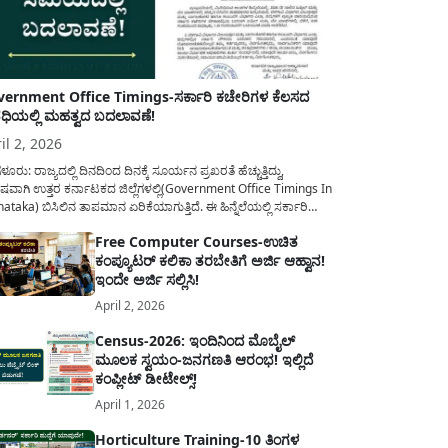
ernment Office Timings-ಸರ್ಕಾರಿ ಕಚೇರಿಗಳ ಕೆಲಸದ
ಿಯಲ್ಲಿ ಮಹತ್ವದ ಬದಲಾವಣೆ!
il 2, 2026
ಳೂರು: ರಾಜ್ಯದಲ್ಲಿ ದಿನದಿಂದ ದಿನಕ್ಕೆ ಸೂರ್ಯನ ಪ್ರಖರತೆ ಹೆಚ್ಚುತ್ತಿದ್ದು,
ಷವಾಗಿ ಉತ್ತರ ಕರ್ನಾಟಕದ ಜಿಲ್ಲೆಗಳಲ್ಲಿ(Government Office Timings In
ataka) ಬಿಸಿಲಿನ ತಾಪಮಾನ ಏರಿಕೆಯಾಗುತ್ತಿದೆ. ಈ ಹಿನ್ನೆಲೆಯಲ್ಲಿ ಸರ್ಕಾರಿ
ರರ ಹಿತದೃಷ್ಟಿಯಿಂದ ಹಾಗೂ ಸಾರ್ವಜನಿಕರ ಅನುಕೂಲಕ್ಕಾಗಿ ಕರ್ನಾಟಕ
Free Computer Courses-ಉಚಿತ
ಾರವು ಮಹತ್ವದ ನಿರ್ಧಾರವೊಂದನ್ನು ಕೈಗೊಂಡಿದೆ. ಕಿತ್ತೂರು ಕರ್ನಾಟಕ ಮತ್ತು
ಕಂಪ್ಯೂಟರ್ ಕಲಿಕಾ ತರಬೇತಿಗೆ ಅರ್ಜಿ ಆಹ್ವಾನ!
ಾಣ ಕರ್ನಾಟಕದ ಒಟ್ಟು 9 ಜಿಲ್ಲೆಗಳಲ್ಲಿ ಏಪ್ರಿಲ್...
ಇಂದೇ ಅರ್ಜಿ ಸಲ್ಲಿಸಿ!
April 2, 2026
Census-2026: ಇಂದಿನಿಂದ ಮೊಬೈಲ್
ಮೂಲಕ ಸ್ವಯಂ-ಜನಗಣತಿ ಆರಂಭ! ಇಲ್ಲಿದೆ
ಕಂಪ್ಲೀಟ್ ಡೀಟೇಲ್ಸ್!
April 1, 2026
Horticulture Training-10 ತಿಂಗಳ