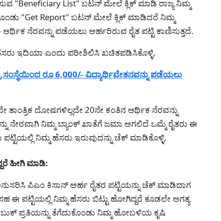
 "Beneficiary List" ಬಟನ್ ಮೇಲೆ ಕ್ಲಿಕ್ ಮಾಡಿ ರಾಜ್ಯ ನಿಮ್ಮ
ಿಕೊಂಡು "Get Report" ಬಟನ್ ಮೇಲೆ ಕ್ಲಿಕ್ ಮಾಡಿದರೆ ನಿಮ್ಮ
 ಆರ್ಥಿಕ ನೆರವನ್ನು ಪಡೆಯಲು ಅರ್ಹರಿರುವ ರೈತ ಪಟ್ಟಿ ಕಾಣಿಸುತ್ತದೆ.
ಮ ಹೆಸರು ಇದಿಯಾ ಎಂದು ಪರೀಶಿಲಿಸಿ ಖಚಿತಪಡಿಸಿಕೊಳ್ಳಿ.
ಂಸ್ಥೆಯಿಂದ ರೂ 6,000/- ವಿದ್ಯಾರ್ಥಿವೇತನವನ್ನು ಪಡೆಯಲು
ಾಂತ್ರಿಕ ದೋಷಗಳಿಲ್ಲದೇ 20ನೇ ಕಂತಿನ ಆರ್ಥಿಕ ನೆರವನ್ನು
ು ನೇರವಾಗಿ ನಿಮ್ಮ ಬ್ಯಾಂಕ್ ಖಾತೆಗೆ ಜಮಾ ಅಗಲಿದೆ ಒಮ್ಮೆ ರೈತರು ಈ
ಟ್ಟಿಯಲ್ಲಿ ನಿಮ್ಮ ಹೆಸರು ಇರುವುದನ್ನು ಚೆಕ್ ಮಾಡಿಕೊಳ್ಳಿ.
ದರೆ ಹೀಗಿ ಮಾಡಿ:
ಸರಿಸಿ ಪಿಎಂ ಕಿಸಾನ್ ಅರ್ಹ ರೈತರ ಪಟ್ಟಿಯನ್ನು ಚೆಕ್ ಮಾಡಿದಾಗ
 ಪಟ್ಟಿಯಲ್ಲಿ ನಿಮ್ಮ ಹೆಸರು ಬಿಟ್ಟು ಹೋಗಿದ್ದರೆ ಕೂಡಲೇ ಅಗತ್ಯ
ುಕ್ ಪ್ರತಿಯನ್ನು ತೆಗೆದುಕೊಂಡು ನಿಮ್ಮ ಹೋಬಳಿಯ ಕೃಷಿ