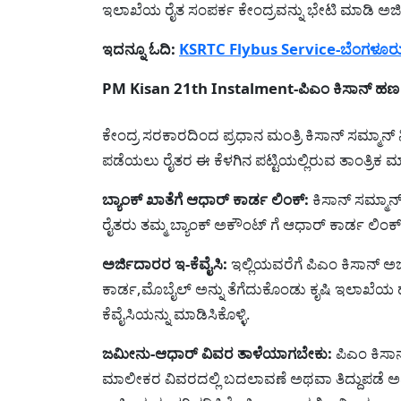
ಇಲಾಖೆಯ ರೈತ ಸಂಪರ್ಕ ಕೇಂದ್ರವನ್ನು ಭೇಟಿ ಮಾಡಿ ಅರ್ಜಿ 
ಇದನ್ನೂ ಓದಿ:
KSRTC Flybus Service-ಬೆಂಗಳೂರು ವ
PM Kisan 21th Instalment-ಪಿಎಂ ಕಿಸಾನ್ ಹ
ಕೇಂದ್ರ ಸರಕಾರದಿಂದ ಪ್ರಧಾನ ಮಂತ್ರಿ ಕಿಸಾನ್ ಸಮ್ಮಾನ್ 
ಪಡೆಯಲು ರೈತರ ಈ ಕೆಳಗಿನ ಪಟ್ಟಿಯಲ್ಲಿರುವ ತಾಂತ್ರಿಕ
ಬ್ಯಾಂಕ್ ಖಾತೆಗೆ ಆಧಾರ್ ಕಾರ್ಡ ಲಿಂಕ್:
ಕಿಸಾನ್ ಸಮ್ಮಾನ
ರೈತರು ತಮ್ಮ ಬ್ಯಾಂಕ್ ಅಕೌಂಟ್ ಗೆ ಆಧಾರ್ ಕಾರ್ಡ ಲಿಂಕ
ಅರ್ಜಿದಾರರ ಇ-ಕೆವೈಸಿ:
ಇಲ್ಲಿಯವರೆಗೆ ಪಿಎಂ ಕಿಸಾನ್ ಅರ
ಕಾರ್ಡ,ಮೊಬೈಲ್ ಅನ್ನು ತೆಗೆದುಕೊಂಡು ಕೃಷಿ ಇಲಾಖೆಯ 
ಕೆವೈಸಿಯನ್ನು ಮಾಡಿಸಿಕೊಳ್ಳಿ.
ಜಮೀನು-ಆಧಾರ್ ವಿವರ ತಾಳೆಯಾಗಬೇಕು:
ಪಿಎಂ ಕಿಸಾ
ಮಾಲೀಕರ ವಿವರದಲ್ಲಿ ಬದಲಾವಣೆ ಅಥವಾ ತಿದ್ದುಪಡೆ ಅದ