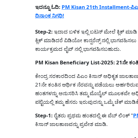
ಇದನ್ನೂ ಓದಿ:
PM Kisan 21th Installment-ಪಿಎ
ದಿನಾಂಕ ನಿಗಧಿ!
Step-2:
ಇದಾದ ಬಳಿಕ ಇಲ್ಲಿ ಬಟನ್ ಮೇಲೆ ಕ್ಲಿಕ್ ಮಾಡ
ಕ್ಲಿಕ್ ಮಾಡಿದರೆ ವಿಡಿಯೋ ಕಾನ್ಪರೆನ್ಸ್ ನಲ್ಲಿ ಭಾಗವಹಿಸಲ
ಕಾರ್ಯಕ್ರಮದ ಲೈವ್ ನಲ್ಲಿ ಭಾಗವಹಿಸಬಹುದು.
PM Kisan Beneficiary List-2025: 21ನೇ ಕಂತಿನ 
ಕೇಂದ್ರ ಸರಕಾರದಿಂದ ಪಿಎಂ ಕಿಸಾನ್ ಅಧಿಕೃತ ಜಾಲತಾಣದಲ್
21ನೇ ಕಂತಿನ ಆರ್ಥಿಕ ನೆರವನ್ನು ಪಡೆಯಲು ಅರ್ಹರಿರುವ ರ
ಹಂತಗಳನ್ನು ಅನುಸರಿಸಿ ತಮ್ಮ ಮೊಬೈಲ್ ಮೂಲಕವೇ ಅಧಿಕ
ಪಟ್ಟಿಯಲ್ಲಿ ತಮ್ಮ ಹೆಸರು ಇರುವುದನ್ನು ಒಮ್ಮೆ ಚೆಕ್ ಮಾಡಿಕೊ
Step-1:
ರೈತರು ಪ್ರಥಮ ಹಂತದಲ್ಲಿ ಈ ವೆಬ್ ಲಿಂಕ್ "
P
ಕಿಸಾನ್ ಜಾಲತಾಣವನ್ನು ಪ್ರವೇಶ ಮಾಡಿ.