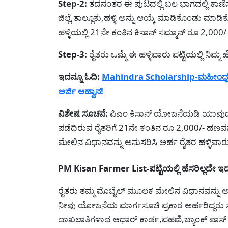
Step-2:
ತದನಂತರ ಈ ಪುಟದಲ್ಲಿ ಬಲ ಭಾಗದಲ್ಲಿ ಕಾಣಿಸುವ
ಜಿಲ್ಲೆ,ತಾಲ್ಲೂಕು,ಹಳ್ಳಿ ಅನ್ನು ಆಯ್ಕೆ ಮಾಡಿಕೊಂಡು ಮಾಡ
ಹಳ್ಳಿಯಲ್ಲಿ 21ನೇ ಕಂತಿನ ಕಿಸಾನ್ ಸಮ್ಮಾನ್ ರೂ 2,000/-
Step-3:
ರೈತರು ಒಮ್ಮೆ ಈ ಹಳ್ಳಿವಾರು ಪಟ್ಟಿಯಲ್ಲಿ ನಿಮ್
ಇದನ್ನೂ ಓದಿ:
Mahindra Scholarship-ಮಹೀಂದ್ರ ಸ
ಅರ್ಜಿ ಆಹ್ವಾನ!
ವಿಶೇಷ ಸೂಚನೆ:
ಪಿಎಂ ಕಿಸಾನ್ ಯೋಜನೆಯಡಿ ಯಾವುದೇ ತ
ಪಡೆದಿರುವ ರೈತರಿಗೆ 21ನೇ ಕಂತಿನ ರೂ 2,000/- ಹಣವನ್ನ
ಮೇಲಿನ ವಿಧಾನವನ್ನು ಅನುಸರಿಸಿ ಅರ್ಹ ರೈತರ ಹಳ್ಳಿವಾರು ಪ
PM Kisan Farmer List-ಪಟ್ಟಿಯಲ್ಲಿ ಹೆಸರಿಲ್ಲದೇ ಇದ್
ರೈತರು ತಮ್ಮ ಮೊಬೈಲ್ ಮೂಲಕ ಮೇಲಿನ ವಿಧಾನವನ್ನು ಅನು
ನೀವು ಯೋಜನೆಯ ಮಾರ್ಗಸೂಚಿ ಪ್ರಕಾರ ಅರ್ಹರಿದ್ದರು ಸಹ ಈ
ದಾಖಲಾತಿಗಳಾದ ಆಧಾರ್ ಕಾರ್ಡ,ಪಹಣಿ,ಬ್ಯಾಂಕ್ ಪಾಸ್ ಬ