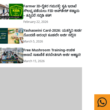
Farmer ID-ರೈತರ ಗಮನಕ್ಕೆ: ಕೃಷಿ ಇಲಾಖೆ
ಸೌಲಭ್ಯ ಪಡೆಯಲು FID ಅಪ್‌ಡೇಟ್ ಕಡ್ಡಾಯ
– ತಪ್ಪಿದರೆ ಸಬ್ಸಿಡಿ ಕಟ್!
February 22, 2026
Yashaswini Card-2026: ಯಶಸ್ವಿನಿ ಕಾರ್ಡ
ನೊಂದಣಿ ಆರಂಭ! ಕೂಡಲೇ ಅರ್ಜಿ ಸಲ್ಲಿಸಿ!
March 5, 2026
Free Mushroom Training-ಉಚಿತ
ಅಣಬೆ ಸಾಕಾಣಿಕೆ ತರಬೇತಿಗಾಗಿ ಅರ್ಜಿ ಆಹ್ವಾನ!
March 15, 2026