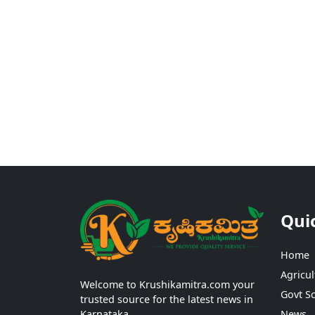
Qui
Home
Agricul
Welcome to Krushikamitra.com your
Govt S
trusted source for the latest news in
Karnataka.
News