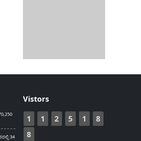
Vistors
70,250
1
1
2
5
1
8
8
ಲ್ಲಿ 34