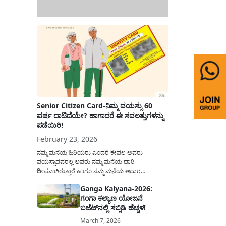
Senior Citizen Card-ನಿಮ್ಮ ವಯಸ್ಸು 60
ವರ್ಷ ದಾಟಿದೆಯೇ? ಹಾಗಾದರೆ ಈ ಸವಲತ್ತುಗಳನ್ನು
ಪಡೆಯಿರಿ!
February 23, 2026
ನಮ್ಮ ಮನೆಯ ಹಿರಿಯರು ಎಂದರೆ ಕೇವಲ ಅವರು
ವಯಸ್ಸಾದವರಲ್ಲ ಅವರು ನಮ್ಮ ಮನೆಯ ದಾರಿ
ದೀಪವಾಗಿರುತ್ತಾರೆ ಹಾಗೂ ನಮ್ಮ ಮನೆಯ ಆಧಾರ
ಸ್ತಂಭಗಳಾಗಿರುತ್ತಾರೆ. ಇವರು ದಿನವಿಡೀ ತಮ್ಮ ಕುಟುಂಬಕ್ಕಾಗಿ
Ganga Kalyana-2026:
ಸಮಾಜಕ್ಕಾಗಿ ದುಡಿತಿರುತ್ತಾರೆ ಹಾಗೆಯೇ ಅವರು ತಮ್ಮ 60
ಗಂಗಾ ಕಲ್ಯಾಣ ಯೋಜನೆ
ವರ್ಷಗಳ ನಂತರದ ಜೀವನವನ್ನು ನೆಮ್ಮದಿಯಿಂದ
ಕಳೆಯಬೇಕೆಂಬುದು ಪ್ರತಿಯೊಬ್ಬರ ಕನಸಾಗಿರುತ್ತದೆ ಆದ್ದರಿಂದ
ಬಜೆಟ್‌ನಲ್ಲಿ ಸಬ್ಸಿಡಿ ಹೆಚ್ಚಳ!
ಸರ್ಕಾರವು ಹಿರಿಯ ನಾಗರಿಕರ ಗುರುತಿನ ಚೀಟಿ...
March 7, 2026