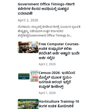
Government Office Timings-ಸರ್ಕಾರಿ
ಕಚೇರಿಗಳ ಕೆಲಸದ ಅವಧಿಯಲ್ಲಿ ಮಹತ್ವದ
ಬದಲಾವಣೆ!
April 2, 2026
ಬೆಂಗಳೂರು: ರಾಜ್ಯದಲ್ಲಿ ದಿನದಿಂದ ದಿನಕ್ಕೆ ಸೂರ್ಯನ ಪ್ರಖರತೆ
ಹೆಚ್ಚುತ್ತಿದ್ದು, ವಿಶೇಷವಾಗಿ ಉತ್ತರ ಕರ್ನಾಟಕದ
ಜಿಲ್ಲೆಗಳಲ್ಲಿ(Government Office Timings In
Karnataka) ಬಿಸಿಲಿನ ತಾಪಮಾನ ಏರಿಕೆಯಾಗುತ್ತಿದೆ. ಈ
Free Computer Courses-
ಹಿನ್ನೆಲೆಯಲ್ಲಿ ಸರ್ಕಾರಿ ನೌಕರರ ಹಿತದೃಷ್ಟಿಯಿಂದ ಹಾಗೂ
ಉಚಿತ ಕಂಪ್ಯೂಟರ್ ಕಲಿಕಾ
ಸಾರ್ವಜನಿಕರ ಅನುಕೂಲಕ್ಕಾಗಿ ಕರ್ನಾಟಕ ಸರ್ಕಾರವು
ಮಹತ್ವದ ನಿರ್ಧಾರವೊಂದನ್ನು ಕೈಗೊಂಡಿದೆ. ಕಿತ್ತೂರು ಕರ್ನಾಟಕ
ತರಬೇತಿಗೆ ಅರ್ಜಿ ಆಹ್ವಾನ! ಇಂದೇ
ಮತ್ತು ಕಲ್ಯಾಣ ಕರ್ನಾಟಕದ ಒಟ್ಟು 9 ಜಿಲ್ಲೆಗಳಲ್ಲಿ ಏಪ್ರಿಲ್...
ಅರ್ಜಿ ಸಲ್ಲಿಸಿ!
April 2, 2026
Census-2026: ಇಂದಿನಿಂದ
ಮೊಬೈಲ್ ಮೂಲಕ ಸ್ವಯಂ-
ಜನಗಣತಿ ಆರಂಭ! ಇಲ್ಲಿದೆ
ಕಂಪ್ಲೀಟ್ ಡೀಟೇಲ್ಸ್!
April 1, 2026
Horticulture Training-10
ತಿಂಗಳ ಉಚಿತ ತೋಟಗಾರಿಕೆ