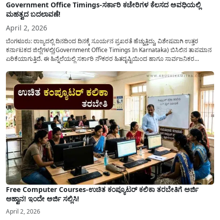
Government Office Timings-ಸರ್ಕಾರಿ ಕಚೇರಿಗಳ ಕೆಲಸದ ಅವಧಿಯಲ್ಲಿ
ಮಹತ್ವದ ಬದಲಾವಣೆ!
April 2, 2026
ಬೆಂಗಳೂರು: ರಾಜ್ಯದಲ್ಲಿ ದಿನದಿಂದ ದಿನಕ್ಕೆ ಸೂರ್ಯನ ಪ್ರಖರತೆ ಹೆಚ್ಚುತ್ತಿದ್ದು, ವಿಶೇಷವಾಗಿ ಉತ್ತರ
ಕರ್ನಾಟಕದ ಜಿಲ್ಲೆಗಳಲ್ಲಿ(Government Office Timings In Karnataka) ಬಿಸಿಲಿನ ತಾಪಮಾನ
ಏರಿಕೆಯಾಗುತ್ತಿದೆ. ಈ ಹಿನ್ನೆಲೆಯಲ್ಲಿ ಸರ್ಕಾರಿ ನೌಕರರ ಹಿತದೃಷ್ಟಿಯಿಂದ ಹಾಗೂ ಸಾರ್ವಜನಿಕರ
ಅನುಕೂಲಕ್ಕಾಗಿ ಕರ್ನಾಟಕ ಸರ್ಕಾರವು ಮಹತ್ವದ ನಿರ್ಧಾರವೊಂದನ್ನು ಕೈಗೊಂಡಿದೆ. ಕಿತ್ತೂರು ಕರ್ನಾಟಕ
ಮತ್ತು ಕಲ್ಯಾಣ ಕರ್ನಾಟಕದ ಒಟ್ಟು 9 ಜಿಲ್ಲೆಗಳಲ್ಲಿ ಏಪ್ರಿಲ್...
Free Computer Courses-ಉಚಿತ ಕಂಪ್ಯೂಟರ್ ಕಲಿಕಾ ತರಬೇತಿಗೆ ಅರ್ಜಿ
ಆಹ್ವಾನ! ಇಂದೇ ಅರ್ಜಿ ಸಲ್ಲಿಸಿ!
April 2, 2026