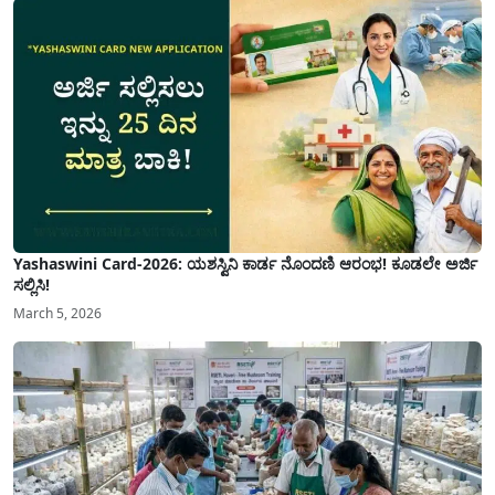
Yashaswini Card-2026: ಯಶಸ್ವಿನಿ ಕಾರ್ಡ ನೊಂದಣಿ ಆರಂಭ! ಕೂಡಲೇ ಅರ್ಜಿ
ಸಲ್ಲಿಸಿ!
March 5, 2026