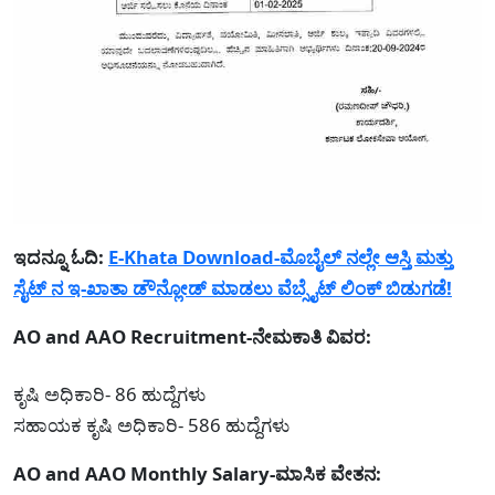
ಇದನ್ನೂ ಓದಿ:
E-Khata Download-ಮೊಬೈಲ್ ನಲ್ಲೇ ಆಸ್ತಿ ಮತ್ತು
ಸೈಟ್ ನ ಇ-ಖಾತಾ ಡೌನ್ಲೋಡ್ ಮಾಡಲು ವೆಬ್ಸೈಟ್ ಲಿಂಕ್ ಬಿಡುಗಡೆ!
AO and AAO Recruitment-ನೇಮಕಾತಿ ವಿವರ:
ಕೃಷಿ ಅಧಿಕಾರಿ- 86 ಹುದ್ದೆಗಳು
ಸಹಾಯಕ ಕೃಷಿ ಅಧಿಕಾರಿ- 586 ಹುದ್ದೆಗಳು
AO and AAO Monthly Salary-ಮಾಸಿಕ ವೇತನ: