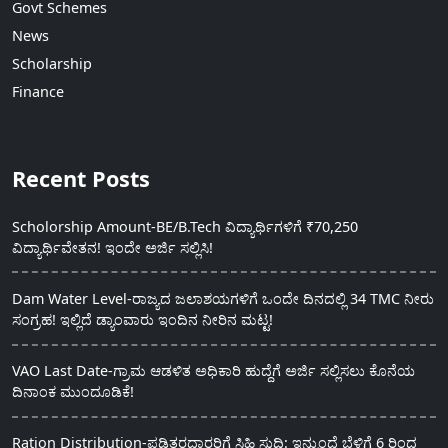
Govt Schemes
News
Scholarship
Finance
Recent Posts
Scholorship Amount-BE/B.Tech ವಿದ್ಯಾರ್ಥಿಗಳಿಗೆ ₹70,250
ವಿದ್ಯಾರ್ಥಿವೇತನ! ಇಂದೇ ಅರ್ಜಿ ಸಲ್ಲಿಸಿ!
Dam Water Level-ರಾಜ್ಯದ ಜಲಾಶಯಗಳಿಗೆ ಒಂದೇ ದಿನದಲ್ಲಿ 34 TMC ನೀರು
ಸಂಗ್ರಹ! ಇಲ್ಲಿದೆ ಡ್ಯಾಂವಾರು ಇಂದಿನ ನೀರಿನ ಮಟ್ಟ!
VAO Last Date-ಗ್ರಾಮ ಆಡಳಿತ ಅಧಿಕಾರಿ ಹುದ್ದೆಗೆ ಅರ್ಜಿ ಸಲ್ಲಿಸಲು ಕೊನೆಯ
ದಿನಾಂಕ ಮುಂದೂಡಿಕೆ!
Ration Distribution-ಪಡಿತರದಾರರಿಗೆ ಸಿಹಿ ಸುದ್ದಿ: ಇನ್ಮುಂದೆ ಬೆಳಿಗ್ಗೆ 6 ರಿಂದ