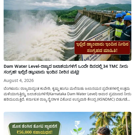
Dam Water Level-ರಾಜ್ಯದ ಜಲಾಶಯಗಳಿಗೆ ಒಂದೇ ದಿನದಲ್ಲಿ 34 TMC ನೀರು
ಸಂಗ್ರಹ! ಇಲ್ಲಿದೆ ಡ್ಯಾಂವಾರು ಇಂದಿನ ನೀರಿನ ಮಟ್ಟ!
August 4, 2026
ಬೆಂಗಳೂರು: ರಾಜ್ಯದಾದ್ಯಂತ ಕಾವೇರಿ, ಕೃಷ್ಣಾ ಹಾಗೂ ಮಲೆನಾಡು ಜಲಾನಯನ ಪ್ರದೇಶಗಳಲ್ಲಿ ಉತ್ತಮ
ಮಳೆಯಾಗುತ್ತಿದ್ದು, ಜಲಾಶಯಗಳಿಗೆ(Karnataka Dam Water Level) ಅಪಾರ ಪ್ರಮಾಣದ ನೀರು
ಹರಿದುಬರುತ್ತಿದೆ. ಕರ್ನಾಟಕ ರಾಜ್ಯ ನೈಸರ್ಗಿಕ ವಿಕೋಪ ಉಸ್ತುವಾರಿ ಕೇಂದ್ರ (KSNDMC) ಬಿಡುಗಡೆ
ಮಾಡಿರುವ ಆಗಸ್ಟ್ 04, 2026ರ ವರದಿಯಂತೆ, ರಾಜ್ಯದ ಪ್ರಮುಖ 14 ಜಲಾಶಯಗಳಿಗೆ ಒಂದೇ
ದಿನದಲ್ಲಿ ಬರೋಬ್ಬರಿ 34.8 TMC...