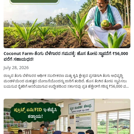
Coconut Farm-ತೆಂಗು ಬೆಳೆಗಾರರ ಗಮನಕ್ಕೆ: ಹೊಸ ತೋಟ ಸ್ಥಾಪನೆಗೆ ₹56,000
ವರೆಗೆ ಸಹಾಯಧನ!
July 28, 2026
ರಾಜ್ಯದ ತೆಂಗು ಬೆಳೆಗಾರರ ಆರ್ಥಿಕ ಸಬಲೀಕರಣ ಮತ್ತು ಕೃಷಿ ಕ್ಷೇತ್ರದ ಪ್ರಗತಿಗಾಗಿ ತೆಂಗು ಅಭಿವೃದ್ದಿ
ಮಂಡಳಿಯಿಂದ ಮಹತ್ವದ ಯೋಜನೆಯೊಂದನ್ನು ಜಾರಿಗೆ ತಂದಿದೆ. ಹೊಸ ತೆಂಗಿನ ತೋಟ ಸ್ಥಾಪಿಸಲು
ಬಯಸುವ ರೈತರಿಗೆ ಆಸರೆಯಾಗುವ ಉದ್ದೇಶದಿಂದ ಸರ್ಕಾರವು ಪ್ರತಿ ಹೆಕ್ಟೇರ್‌ಗೆ ಗರಿಷ್ಠ ₹56,000 ವರೆಗೆ
ಧನಸಹಾಯ ಪಡೆಯಲು ಅರ್ಜಿಯನ್ನು ಆಹ್ವಾನಿಸಿದೆ. ತೆಂಗು ಅಭಿವೃದ್ದಿ ಮಂಡಳಿಯ ಯೋಜನೆ
ಅಡಿಯಲ್ಲಿ ನೀಡಲಾಗುವ...