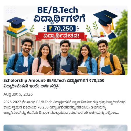
Scholorship Amount-BE/B.Tech ವಿದ್ಯಾರ್ಥಿಗಳಿಗೆ ₹70,250
ವಿದ್ಯಾರ್ಥಿವೇತನ! ಇಂದೇ ಅರ್ಜಿ ಸಲ್ಲಿಸಿ!
August 6, 2026
2026-2027 ನೇ ಸಾಲಿನ BE/B.Tech ವಿದ್ಯಾರ್ಥಿಗಳಿಗೆ ಪ್ಯಾನಾಸೋನಿಕ್ ರಟ್ಟಿ ಛತ್ರ್ ವಿದ್ಯಾರ್ಥಿವೇತನ
ಕಾರ್ಯಕ್ರಮದ ವತಿಯಿಂದ 70,250 ವಿದ್ಯಾರ್ಥಿವೇತನವನ್ನು ಪಡೆಯಲು ಅರ್ಜಿಯನ್ನು
ಆಹ್ವಾನಿಸಲಾಗಿದ್ದು, ಕೊನೆಯ ದಿನಾಂಕ ಮುಕ್ತಾಯವಾಗುವುದ ಒಳಗಾಗಿ ಅರ್ಜಿಯನ್ನು ಸಲ್ಲಿಸಲು
ಕೋರಿದೆ. ಆರ್ಥಿಕವಾಗಿ ಹಿಂದುಳಿದ ಹಾಗೂ ಬಡ ಕುಟುಂಬ ವರ್ಗದ ವಿದ್ಯಾರ್ಥಿಗಳು ಅವರ ಮುಂದಿನ
ಶಿಕ್ಷಣವನ್ನು ಮುಂದುವರಿಸಲು ಯಾವುದೇ ಅಡಚಣೆಯಾಗದಂತೆ ನೋಡಿಕೊಳ್ಳಲು ಈ ಯೋಜನೆಯನ್ನು
ಜಾರಿಗೆ...