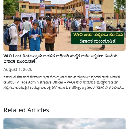
VAO Last Date-ಗ್ರಾಮ ಆಡಳಿತ ಅಧಿಕಾರಿ ಹುದ್ದೆಗೆ ಅರ್ಜಿ ಸಲ್ಲಿಸಲು ಕೊನೆಯ
ದಿನಾಂಕ ಮುಂದೂಡಿಕೆ!
August 1, 2026
ಕರ್ನಾಟಕ ಸರ್ಕಾರದ ಕಂದಾಯ ಇಲಾಖೆಯಲ್ಲಿ ಖಾಲಿ ಇರುವ ‘ಗ್ರೂಪ್-ಸಿ’ ವೃಂದದ ಗ್ರಾಮ ಆಡಳಿತ
ಅಧಿಕಾರಿ (Village Administrative Officer – VAO) ನೇರ ನೇಮಕಾತಿ ಹುದ್ದೆಗಳಿಗೆ ಅರ್ಜಿ
ಸಲ್ಲಿಸಲು ಕಾಯುತ್ತಿದ್ದ ಉದ್ಯೋಗಾಕಾಂಕ್ಷಿಗಳಿಗೆ ಕರ್ನಾಟಕ ಪರೀಕ್ಷಾ ಪ್ರಾಧಿಕಾರ (KEA) ಬಿಗ್ ರಿಲೀಫ್
ನೀಡಿದೆ. ಅರ್ಜಿ ಸಲ್ಲಿಕೆಯ ಅವಧಿಯನ್ನು ವಿಸ್ತರಿಸಿ ಅಧಿಕೃತ ಪ್ರಕಟಣೆ ಹೊರಡಿಸಿದ್ದು, ಇದುವರೆಗೆ ಅರ್ಜಿ
ಸಲ್ಲಿಸಲು...
Related Articles