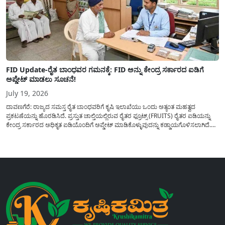
FID Update-ರೈತ ಬಾಂಧವರ ಗಮನಕ್ಕೆ: FID ಅನ್ನು ಕೇಂದ್ರ ಸರ್ಕಾರದ ಐಡಿಗೆ
ಅಪ್ಡೇಟ್ ಮಾಡಲು ಸೂಚನೆ!
July 19, 2026
ದಾವಣಗೆರೆ: ರಾಜ್ಯದ ಸಮಸ್ತ ರೈತ ಬಾಂಧವರಿಗೆ ಕೃಷಿ ಇಲಾಖೆಯು ಒಂದು ಅತ್ಯಂತ ಮಹತ್ವದ
ಪ್ರಕಟಣೆಯನ್ನು ಹೊರಡಿಸಿದೆ. ಪ್ರಸ್ತುತ ಚಾಲ್ತಿಯಲ್ಲಿರುವ ರೈತರ ಫ್ರೂಟ್ಸ್ (FRUITS) ರೈತರ ಐಡಿಯನ್ನು
ಕೇಂದ್ರ ಸರ್ಕಾರದ ಅಧಿಕೃತ ಐಡಿಯೊಂದಿಗೆ ಅಪ್ಡೇಟ್ ಮಾಡಿಕೊಳ್ಳುವುದನ್ನು ಕಡ್ಡಾಯಗೊಳಿಸಲಾಗಿದೆ.
ಸರ್ಕಾರದ ವಿವಿಧ ಯೋಜನೆಗಳ ಪ್ರಯೋಜನಗಳನ್ನು ಯಾವುದೇ ಅಡಚಣೆಯಿಲ್ಲದೆ ನೇರವಾಗಿ
ಪಡೆದುಕೊಳ್ಳಲು ಈ ಪ್ರಕ್ರಿಯೆಯು ಅತ್ಯಂತ ಅಗತ್ಯವಾಗಿದ್ದು, ಅರ್ಹ ರೈತರು...