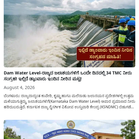
Dam Water Level-ರಾಜ್ಯದ ಜಲಾಶಯಗಳಿಗೆ ಒಂದೇ ದಿನದಲ್ಲಿ 34 TMC ನೀರು
ಸಂಗ್ರಹ! ಇಲ್ಲಿದೆ ಡ್ಯಾಂವಾರು ಇಂದಿನ ನೀರಿನ ಮಟ್ಟ!
August 4, 2026
ಬೆಂಗಳೂರು: ರಾಜ್ಯದಾದ್ಯಂತ ಕಾವೇರಿ, ಕೃಷ್ಣಾ ಹಾಗೂ ಮಲೆನಾಡು ಜಲಾನಯನ ಪ್ರದೇಶಗಳಲ್ಲಿ ಉತ್ತಮ
ಮಳೆಯಾಗುತ್ತಿದ್ದು, ಜಲಾಶಯಗಳಿಗೆ(Karnataka Dam Water Level) ಅಪಾರ ಪ್ರಮಾಣದ ನೀರು
ಹರಿದುಬರುತ್ತಿದೆ. ಕರ್ನಾಟಕ ರಾಜ್ಯ ನೈಸರ್ಗಿಕ ವಿಕೋಪ ಉಸ್ತುವಾರಿ ಕೇಂದ್ರ (KSNDMC) ಬಿಡುಗಡೆ
ಮಾಡಿರುವ ಆಗಸ್ಟ್ 04, 2026ರ ವರದಿಯಂತೆ, ರಾಜ್ಯದ ಪ್ರಮುಖ 14 ಜಲಾಶಯಗಳಿಗೆ ಒಂದೇ
ದಿನದಲ್ಲಿ ಬರೋಬ್ಬರಿ 34.8 TMC...