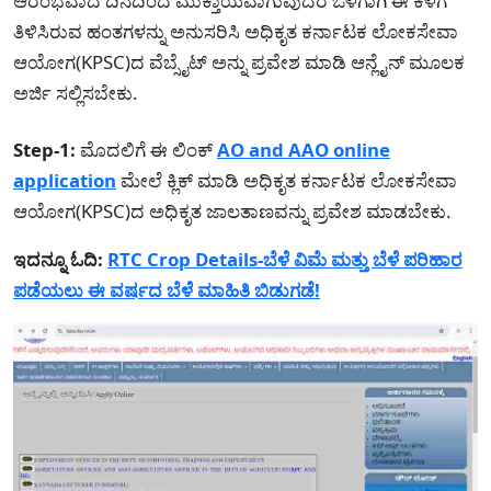
ಆರಂಭವಾದ ದಿನದಿಂದ ಮುಕ್ತಾಯವಾಗುವುದರ ಒಳಗಾಗಿ ಈ ಕೆಳಗೆ
ತಿಳಿಸಿರುವ ಹಂತಗಳನ್ನು ಅನುಸರಿಸಿ ಅಧಿಕೃತ ಕರ್ನಾಟಕ ಲೋಕಸೇವಾ
ಆಯೋಗ(KPSC)ದ ವೆಬ್ಸೈಟ್ ಅನ್ನು ಪ್ರವೇಶ ಮಾಡಿ ಆನ್ಲೈನ್ ಮೂಲಕ
ಅರ್ಜಿ ಸಲ್ಲಿಸಬೇಕು.
Step-1:
ಮೊದಲಿಗೆ ಈ ಲಿಂಕ್
AO and AAO online
application
ಮೇಲೆ ಕ್ಲಿಕ್ ಮಾಡಿ ಅಧಿಕೃತ ಕರ್ನಾಟಕ ಲೋಕಸೇವಾ
ಆಯೋಗ(KPSC)ದ ಅಧಿಕೃತ ಜಾಲತಾಣವನ್ನು ಪ್ರವೇಶ ಮಾಡಬೇಕು.
ಇದನ್ನೂ ಓದಿ:
RTC Crop Details-ಬೆಳೆ ವಿಮೆ ಮತ್ತು ಬೆಳೆ ಪರಿಹಾರ
ಪಡೆಯಲು ಈ ವರ್ಷದ ಬೆಳೆ ಮಾಹಿತಿ ಬಿಡುಗಡೆ!