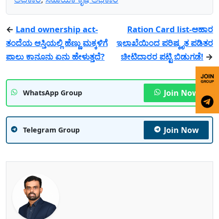
←
Land ownership act-
Ration Card list-ಆಹಾರ
ತಂದೆಯ ಆಸ್ತಿಯಲ್ಲಿ ಹೆಣ್ಣು ಮಕ್ಕಳಿಗೆ
ಇಲಾಖೆಯಿಂದ ಪರಿಷ್ಕೃತ ಪಡಿತರ
ಪಾಲು ಕಾನೂನು ಏನು ಹೇಳುತ್ತದೆ?
ಚೀಟಿದಾರರ ಪಟ್ಟಿ ಬಿಡುಗಡೆ!
→
Join Now
WhatsApp Group
Join Now
Telegram Group