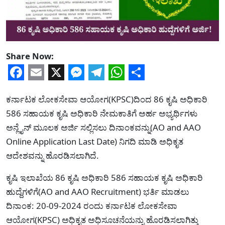
Share Now:
Facebook
Email
X
Messenger
Telegram
WhatsApp
Share
ಕರ್ನಾಟಕ ಲೋಕಸೇವಾ ಆಯೋಗ(KPSC)ದಿಂದ 86 ಕೃಷಿ ಅಧಿಕಾರಿ
586 ಸಹಾಯಕ ಕೃಷಿ ಅಧಿಕಾರಿ ನೇಮಕಾತಿಗೆ ಅರ್ಹ ಅಭ್ಯರ್ಥಿಗಳು
ಅನ್ಲೈನ್ ಮೂಲಕ ಅರ್ಜಿ ಸಲ್ಲಿಸಲು ದಿನಾಂಕವನ್ನು(AO and AAO
Online Application Last Date) ನಿಗದಿ ಮಾಡಿ ಅಧಿಕೃತ
ಆದೇಶವನ್ನು ಹೊರಡಿಸಲಾಗಿದೆ.
ಕೃಷಿ ಇಲಾಖೆಯ 86 ಕೃಷಿ ಅಧಿಕಾರಿ 586 ಸಹಾಯಕ ಕೃಷಿ ಅಧಿಕಾರಿ
ಹುದ್ದೆಗಳಿಗೆ(AO and AAO Recruitment) ಭರ್ತಿ ಮಾಡಲು
ದಿನಾಂಕ: 20-09-2024 ರಂದು ಕರ್ನಾಟಕ ಲೋಕಸೇವಾ
ಆಯೋಗ(KPSC) ಅಧಿಕೃತ ಅಧಿಸೂಚನೆಯನ್ನು ಹೊರಡಿಸಲಾಗಿತ್ತು