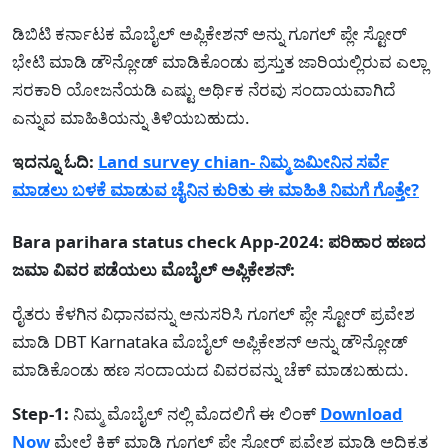
ಡಿಬಿಟಿ ಕರ್ನಾಟಕ ಮೊಬೈಲ್ ಅಪ್ಲಿಕೇಶನ್ ಅನ್ನು ಗೂಗಲ್ ಪ್ಲೇ ಸ್ಟೋರ್
ಭೇಟಿ ಮಾಡಿ ಡೌನ್ಲೋಡ್ ಮಾಡಿಕೊಂಡು ಪ್ರಸ್ತುತ ಜಾರಿಯಲ್ಲಿರುವ ಎಲ್ಲಾ
ಸರಕಾರಿ ಯೋಜನೆಯಡಿ ಎಷ್ಟು ಅರ್ಥಿಕ ನೆರವು ಸಂದಾಯವಾಗಿದೆ
ಎನ್ನುವ ಮಾಹಿತಿಯನ್ನು ತಿಳಿಯಬಹುದು.
ಇದನ್ನೂ ಓದಿ:
Land survey chian- ನಿಮ್ಮ ಜಮೀನಿನ ಸರ್ವೆ
ಮಾಡಲು ಬಳಕೆ ಮಾಡುವ ಚೈನಿನ ಕುರಿತು ಈ ಮಾಹಿತಿ ನಿಮಗೆ ಗೊತ್ತೇ?
Bara parihara status check App-2024: ಪರಿಹಾರ ಹಣದ
ಜಮಾ ವಿವರ ಪಡೆಯಲು ಮೊಬೈಲ್ ಅಪ್ಲಿಕೇಶನ್:
ರೈತರು ಕೆಳಗಿನ ವಿಧಾನವನ್ನು ಅನುಸರಿಸಿ ಗೂಗಲ್ ಪ್ಲೇ ಸ್ಟೋರ್ ಪ್ರವೇಶ
ಮಾಡಿ DBT Karnataka ಮೊಬೈಲ್ ಅಪ್ಲಿಕೇಶನ್ ಅನ್ನು ಡೌನ್ಲೋಡ್
ಮಾಡಿಕೊಂಡು ಹಣ ಸಂದಾಯದ ವಿವರವನ್ನು ಚೆಕ್ ಮಾಡಬಹುದು.
Step-1:
ನಿಮ್ಮ ಮೊಬೈಲ್ ನಲ್ಲಿ ಮೊದಲಿಗೆ ಈ ಲಿಂಕ್
Download
Now
ಮೇಲೆ ಕ್ಲಿಕ್ ಮಾಡಿ ಗೂಗಲ್ ಪ್ಲೇ ಸ್ಟೋರ್ ಪ್ರವೇಶ ಮಾಡಿ ಅಧಿಕೃತ