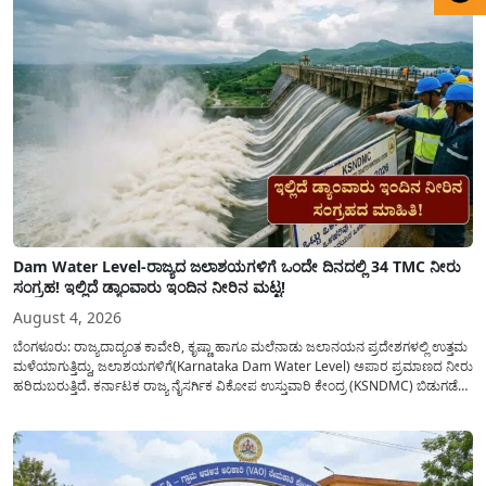
ಜಾರಿಗೆ...
Dam Water Level-ರಾಜ್ಯದ ಜಲಾಶಯಗಳಿಗೆ ಒಂದೇ ದಿನದಲ್ಲಿ 34 TMC ನೀರು
ಸಂಗ್ರಹ! ಇಲ್ಲಿದೆ ಡ್ಯಾಂವಾರು ಇಂದಿನ ನೀರಿನ ಮಟ್ಟ!
August 4, 2026
ಬೆಂಗಳೂರು: ರಾಜ್ಯದಾದ್ಯಂತ ಕಾವೇರಿ, ಕೃಷ್ಣಾ ಹಾಗೂ ಮಲೆನಾಡು ಜಲಾನಯನ ಪ್ರದೇಶಗಳಲ್ಲಿ ಉತ್ತಮ
ಮಳೆಯಾಗುತ್ತಿದ್ದು, ಜಲಾಶಯಗಳಿಗೆ(Karnataka Dam Water Level) ಅಪಾರ ಪ್ರಮಾಣದ ನೀರು
ಹರಿದುಬರುತ್ತಿದೆ. ಕರ್ನಾಟಕ ರಾಜ್ಯ ನೈಸರ್ಗಿಕ ವಿಕೋಪ ಉಸ್ತುವಾರಿ ಕೇಂದ್ರ (KSNDMC) ಬಿಡುಗಡೆ
ಮಾಡಿರುವ ಆಗಸ್ಟ್ 04, 2026ರ ವರದಿಯಂತೆ, ರಾಜ್ಯದ ಪ್ರಮುಖ 14 ಜಲಾಶಯಗಳಿಗೆ ಒಂದೇ
ದಿನದಲ್ಲಿ ಬರೋಬ್ಬರಿ 34.8 TMC...