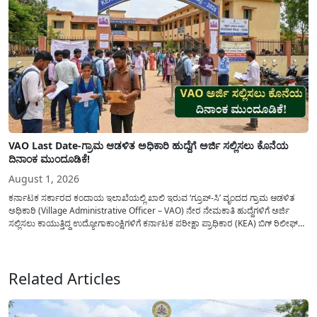
VAO Last Date-ಗ್ರಾಮ ಆಡಳಿತ ಅಧಿಕಾರಿ ಹುದ್ದೆಗೆ ಅರ್ಜಿ ಸಲ್ಲಿಸಲು ಕೊನೆಯ
ದಿನಾಂಕ ಮುಂದೂಡಿಕೆ!
August 1, 2026
ಕರ್ನಾಟಕ ಸರ್ಕಾರದ ಕಂದಾಯ ಇಲಾಖೆಯಲ್ಲಿ ಖಾಲಿ ಇರುವ ‘ಗ್ರೂಪ್-ಸಿ’ ವೃಂದದ ಗ್ರಾಮ ಆಡಳಿತ
ಅಧಿಕಾರಿ (Village Administrative Officer – VAO) ನೇರ ನೇಮಕಾತಿ ಹುದ್ದೆಗಳಿಗೆ ಅರ್ಜಿ
ಸಲ್ಲಿಸಲು ಕಾಯುತ್ತಿದ್ದ ಉದ್ಯೋಗಾಕಾಂಕ್ಷಿಗಳಿಗೆ ಕರ್ನಾಟಕ ಪರೀಕ್ಷಾ ಪ್ರಾಧಿಕಾರ (KEA) ಬಿಗ್ ರಿಲೀಫ್
ನೀಡಿದೆ. ಅರ್ಜಿ ಸಲ್ಲಿಕೆಯ ಅವಧಿಯನ್ನು ವಿಸ್ತರಿಸಿ ಅಧಿಕೃತ ಪ್ರಕಟಣೆ ಹೊರಡಿಸಿದ್ದು, ಇದುವರೆಗೆ ಅರ್ಜಿ
ಸಲ್ಲಿಸಲು...
Related Articles