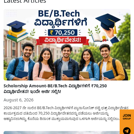
Latest Articles
Scholorship Amount-BE/B.Tech ವಿದ್ಯಾರ್ಥಿಗಳಿಗೆ ₹70,250
ವಿದ್ಯಾರ್ಥಿವೇತನ! ಇಂದೇ ಅರ್ಜಿ ಸಲ್ಲಿಸಿ!
August 6, 2026
2026-2027 ನೇ ಸಾಲಿನ BE/B.Tech ವಿದ್ಯಾರ್ಥಿಗಳಿಗೆ ಪ್ಯಾನಾಸೋನಿಕ್ ರಟ್ಟಿ ಛತ್ರ್ ವಿದ್ಯಾರ್ಥಿವೇತನ
ಕಾರ್ಯಕ್ರಮದ ವತಿಯಿಂದ 70,250 ವಿದ್ಯಾರ್ಥಿವೇತನವನ್ನು ಪಡೆಯಲು ಅರ್ಜಿಯನ್ನು
ಆಹ್ವಾನಿಸಲಾಗಿದ್ದು, ಕೊನೆಯ ದಿನಾಂಕ ಮುಕ್ತಾಯವಾಗುವುದ ಒಳಗಾಗಿ ಅರ್ಜಿಯನ್ನು ಸಲ್ಲಿಸಲು
ಕೋರಿದೆ. ಆರ್ಥಿಕವಾಗಿ ಹಿಂದುಳಿದ ಹಾಗೂ ಬಡ ಕುಟುಂಬ ವರ್ಗದ ವಿದ್ಯಾರ್ಥಿಗಳು ಅವರ ಮುಂದಿನ
ಶಿಕ್ಷಣವನ್ನು ಮುಂದುವರಿಸಲು ಯಾವುದೇ ಅಡಚಣೆಯಾಗದಂತೆ ನೋಡಿಕೊಳ್ಳಲು ಈ ಯೋಜನೆಯನ್ನು