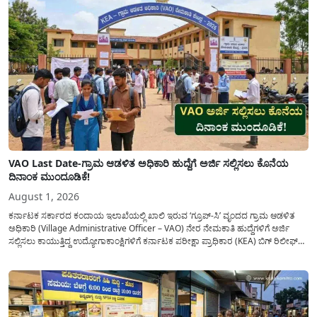
VAO Last Date-ಗ್ರಾಮ ಆಡಳಿತ ಅಧಿಕಾರಿ ಹುದ್ದೆಗೆ ಅರ್ಜಿ ಸಲ್ಲಿಸಲು ಕೊನೆಯ
ದಿನಾಂಕ ಮುಂದೂಡಿಕೆ!
August 1, 2026
ಕರ್ನಾಟಕ ಸರ್ಕಾರದ ಕಂದಾಯ ಇಲಾಖೆಯಲ್ಲಿ ಖಾಲಿ ಇರುವ ‘ಗ್ರೂಪ್-ಸಿ’ ವೃಂದದ ಗ್ರಾಮ ಆಡಳಿತ
ಅಧಿಕಾರಿ (Village Administrative Officer – VAO) ನೇರ ನೇಮಕಾತಿ ಹುದ್ದೆಗಳಿಗೆ ಅರ್ಜಿ
ಸಲ್ಲಿಸಲು ಕಾಯುತ್ತಿದ್ದ ಉದ್ಯೋಗಾಕಾಂಕ್ಷಿಗಳಿಗೆ ಕರ್ನಾಟಕ ಪರೀಕ್ಷಾ ಪ್ರಾಧಿಕಾರ (KEA) ಬಿಗ್ ರಿಲೀಫ್
ನೀಡಿದೆ. ಅರ್ಜಿ ಸಲ್ಲಿಕೆಯ ಅವಧಿಯನ್ನು ವಿಸ್ತರಿಸಿ ಅಧಿಕೃತ ಪ್ರಕಟಣೆ ಹೊರಡಿಸಿದ್ದು, ಇದುವರೆಗೆ ಅರ್ಜಿ
ಸಲ್ಲಿಸಲು...