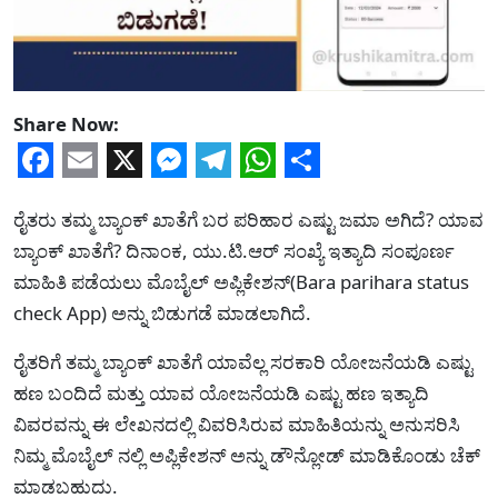
Share Now:
Facebook
Email
X
Messenger
Telegram
WhatsApp
Share
ರೈತರು ತಮ್ಮ ಬ್ಯಾಂಕ್ ಖಾತೆಗೆ ಬರ ಪರಿಹಾರ ಎಷ್ಟು ಜಮಾ ಅಗಿದೆ? ಯಾವ
ಬ್ಯಾಂಕ್ ಖಾತೆಗೆ? ದಿನಾಂಕ, ಯು.ಟಿ.ಆರ್ ಸಂಖ್ಯೆ ಇತ್ಯಾದಿ ಸಂಪೂರ್ಣ
ಮಾಹಿತಿ ಪಡೆಯಲು ಮೊಬೈಲ್ ಅಪ್ಲಿಕೇಶನ್(Bara parihara status
check App) ಅನ್ನು ಬಿಡುಗಡೆ ಮಾಡಲಾಗಿದೆ.
ರೈತರಿಗೆ ತಮ್ಮ ಬ್ಯಾಂಕ್ ಖಾತೆಗೆ ಯಾವೆಲ್ಲ ಸರಕಾರಿ ಯೋಜನೆಯಡಿ ಎಷ್ಟು
ಹಣ ಬಂದಿದೆ ಮತ್ತು ಯಾವ ಯೋಜನೆಯಡಿ ಎಷ್ಟು ಹಣ ಇತ್ಯಾದಿ
ವಿವರವನ್ನು ಈ ಲೇಖನದಲ್ಲಿ ವಿವರಿಸಿರುವ ಮಾಹಿತಿಯನ್ನು ಅನುಸರಿಸಿ
ನಿಮ್ಮ ಮೊಬೈಲ್ ನಲ್ಲಿ ಅಪ್ಲಿಕೇಶನ್ ಅನ್ನು ಡೌನ್ಲೋಡ್ ಮಾಡಿಕೊಂಡು ಚೆಕ್
ಮಾಡಬಹುದು.