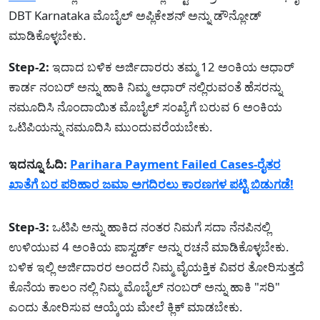
DBT Karnataka ಮೊಬೈಲ್ ಅಪ್ಲಿಕೇಶನ್ ಅನ್ನು ಡೌನ್ಲೋಡ್
ಮಾಡಿಕೊಳ್ಳಬೇಕು.
Step-2:
ಇದಾದ ಬಳಿಕ ಅರ್ಜಿದಾರರು ತಮ್ಮ 12 ಅಂಕಿಯ ಆಧಾರ್
ಕಾರ್ಡ ನಂಬರ್ ಅನ್ನು ಹಾಕಿ ನಿಮ್ಮ ಆಧಾರ್ ನಲ್ಲಿರುವಂತೆ ಹೆಸರನ್ನು
ನಮೂದಿಸಿ ನೊಂದಾಯಿತ ಮೊಬೈಲ್ ಸಂಖ್ಯೆಗೆ ಬರುವ 6 ಅಂಕಿಯ
ಒಟಿಪಿಯನ್ನು ನಮೂದಿಸಿ ಮುಂದುವರೆಯಬೇಕು.
ಇದನ್ನೂ ಓದಿ:
Parihara Payment Failed Cases-ರೈತರ
ಖಾತೆಗೆ ಬರ ಪರಿಹಾರ ಜಮಾ ಅಗದಿರಲು ಕಾರಣಗಳ ಪಟ್ಟಿ ಬಿಡುಗಡೆ!
Step-3:
ಒಟಿಪಿ ಅನ್ನು ಹಾಕಿದ ನಂತರ ನಿಮಗೆ ಸದಾ ನೆನಪಿನಲ್ಲಿ
ಉಳಿಯುವ 4 ಅಂಕಿಯ ಪಾಸ್ವರ್ಡ್ ಅನ್ನು ರಚನೆ ಮಾಡಿಕೊಳ್ಳಬೇಕು.
ಬಳಿಕ ಇಲ್ಲಿ ಅರ್ಜಿದಾರರ ಅಂದರೆ ನಿಮ್ಮ ವೈಯಕ್ತಿಕ ವಿವರ ತೋರಿಸುತ್ತದೆ
ಕೊನೆಯ ಕಾಲಂ ನಲ್ಲಿ ನಿಮ್ಮ ಮೊಬೈಲ್ ನಂಬರ್ ಅನ್ನು ಹಾಕಿ "ಸರಿ"
ಎಂದು ತೋರಿಸುವ ಆಯ್ಕೆಯ ಮೇಲೆ ಕ್ಲಿಕ್ ಮಾಡಬೇಕು.