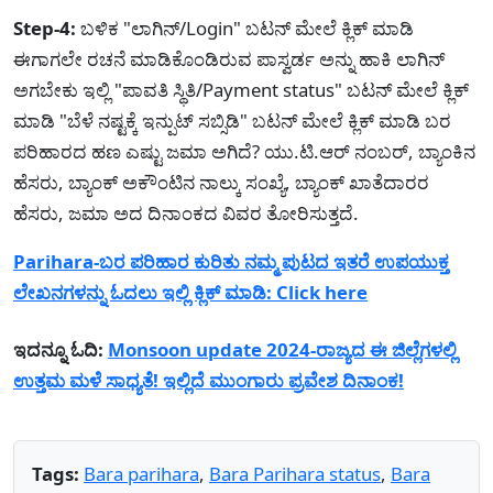
Step-4:
ಬಳಿಕ "ಲಾಗಿನ್/Login" ಬಟನ್ ಮೇಲೆ ಕ್ಲಿಕ್ ಮಾಡಿ
ಈಗಾಗಲೇ ರಚನೆ ಮಾಡಿಕೊಂಡಿರುವ ಪಾಸ್ವರ್ಡ ಅನ್ನು ಹಾಕಿ ಲಾಗಿನ್
ಅಗಬೇಕು ಇಲ್ಲಿ "ಪಾವತಿ ಸ್ಥಿತಿ/Payment status" ಬಟನ್ ಮೇಲೆ ಕ್ಲಿಕ್
ಮಾಡಿ "ಬೆಳೆ ನಷ್ಟಕ್ಕೆ ಇನ್ಪುಟ್ ಸಬ್ಸಿಡಿ" ಬಟನ್ ಮೇಲೆ ಕ್ಲಿಕ್ ಮಾಡಿ ಬರ
ಪರಿಹಾರದ ಹಣ ಎಷ್ಟು ಜಮಾ ಅಗಿದೆ? ಯು.ಟಿ.ಆರ್ ನಂಬರ್, ಬ್ಯಾಂಕಿನ
ಹೆಸರು, ಬ್ಯಾಂಕ್ ಅಕೌಂಟಿನ ನಾಲ್ಕು ಸಂಖ್ಯೆ, ಬ್ಯಾಂಕ್ ಖಾತೆದಾರರ
ಹೆಸರು, ಜಮಾ ಅದ ದಿನಾಂಕದ ವಿವರ ತೋರಿಸುತ್ತದೆ.
Parihara-ಬರ ಪರಿಹಾರ ಕುರಿತು ನಮ್ಮ ಪುಟದ ಇತರೆ ಉಪಯುಕ್ತ
ಲೇಖನಗಳನ್ನು ಓದಲು ಇಲ್ಲಿ ಕ್ಲಿಕ್ ಮಾಡಿ: Click here
ಇದನ್ನೂ ಓದಿ:
Monsoon update 2024-ರಾಜ್ಯದ ಈ ಜಿಲ್ಲೆಗಳಲ್ಲಿ
ಉತ್ತಮ ಮಳೆ ಸಾಧ್ಯತೆ! ಇಲ್ಲಿದೆ ಮುಂಗಾರು ಪ್ರವೇಶ ದಿನಾಂಕ!
Tags:
Bara parihara
,
Bara Parihara status
,
Bara