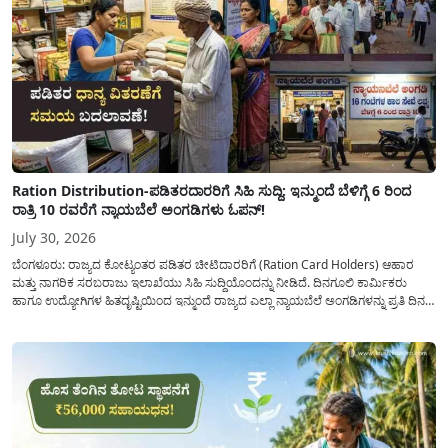
Ration Distribution-ಪಡಿತರದಾರರಿಗೆ ಸಿಹಿ ಸುದ್ದಿ: ಇನ್ಮುಂದೆ ಬೆಳಿಗ್ಗೆ 6 ರಿಂದ
ರಾತ್ರಿ 10 ರವರೆಗೆ ನ್ಯಾಯಬೆಲೆ ಅಂಗಡಿಗಳು ಓಪನ್!
July 30, 2026
ಬೆಂಗಳೂರು: ರಾಜ್ಯದ ಕೋಟ್ಯಂತರ ಪಡಿತರ ಚೀಟಿದಾರರಿಗೆ (Ration Card Holders) ಆಹಾರ
ಮತ್ತು ನಾಗರಿಕ ಸರಬರಾಜು ಇಲಾಖೆಯು ಸಿಹಿ ಸುದ್ದಿಯೊಂದನ್ನು ನೀಡಿದೆ. ದಿನಗೂಲಿ ಕಾರ್ಮಿಕರು
ಹಾಗೂ ಉದ್ಯೋಗಿಗಳ ಹಿತದೃಷ್ಟಿಯಿಂದ ಇನ್ಮುಂದೆ ರಾಜ್ಯದ ಎಲ್ಲಾ ನ್ಯಾಯಬೆಲೆ ಅಂಗಡಿಗಳನ್ನು ಪ್ರತಿ ದಿನ
ಬೆಳಿಗ್ಗೆ 6:00 ಗಂಟೆಯಿಂದ ರಾತ್ರಿ 10:00 ಗಂಟೆಯವರೆಗೆ ಕಡ್ಡಾಯವಾಗಿ ತೆರೆದಿಟ್ಟು ಪಡಿತರ ಧಾನ್ಯ
ವಿತರಿಸುವಂತೆ ಇಲಾಖೆಯ...