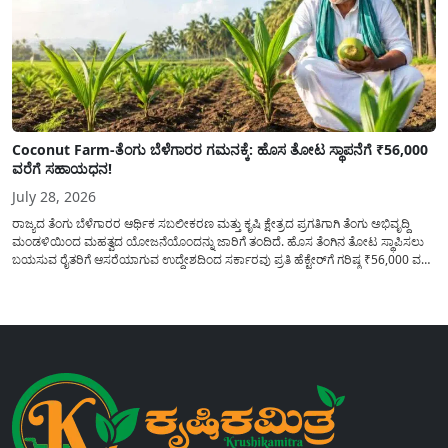
Coconut Farm-ತೆಂಗು ಬೆಳೆಗಾರರ ಗಮನಕ್ಕೆ: ಹೊಸ ತೋಟ ಸ್ಥಾಪನೆಗೆ ₹56,000
ವರೆಗೆ ಸಹಾಯಧನ!
July 28, 2026
ರಾಜ್ಯದ ತೆಂಗು ಬೆಳೆಗಾರರ ಆರ್ಥಿಕ ಸಬಲೀಕರಣ ಮತ್ತು ಕೃಷಿ ಕ್ಷೇತ್ರದ ಪ್ರಗತಿಗಾಗಿ ತೆಂಗು ಅಭಿವೃದ್ದಿ
ಮಂಡಳಿಯಿಂದ ಮಹತ್ವದ ಯೋಜನೆಯೊಂದನ್ನು ಜಾರಿಗೆ ತಂದಿದೆ. ಹೊಸ ತೆಂಗಿನ ತೋಟ ಸ್ಥಾಪಿಸಲು
ಬಯಸುವ ರೈತರಿಗೆ ಆಸರೆಯಾಗುವ ಉದ್ದೇಶದಿಂದ ಸರ್ಕಾರವು ಪ್ರತಿ ಹೆಕ್ಟೇರ್‌ಗೆ ಗರಿಷ್ಠ ₹56,000 ವರೆಗೆ
ಧನಸಹಾಯ ಪಡೆಯಲು ಅರ್ಜಿಯನ್ನು ಆಹ್ವಾನಿಸಿದೆ. ತೆಂಗು ಅಭಿವೃದ್ದಿ ಮಂಡಳಿಯ ಯೋಜನೆ
ಅಡಿಯಲ್ಲಿ ನೀಡಲಾಗುವ...