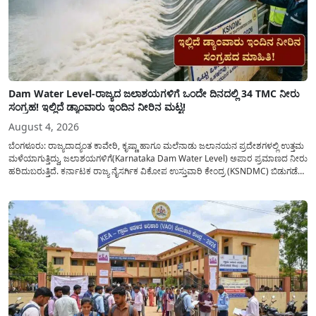
Dam Water Level-ರಾಜ್ಯದ ಜಲಾಶಯಗಳಿಗೆ ಒಂದೇ ದಿನದಲ್ಲಿ 34 TMC ನೀರು
ಸಂಗ್ರಹ! ಇಲ್ಲಿದೆ ಡ್ಯಾಂವಾರು ಇಂದಿನ ನೀರಿನ ಮಟ್ಟ!
August 4, 2026
ಬೆಂಗಳೂರು: ರಾಜ್ಯದಾದ್ಯಂತ ಕಾವೇರಿ, ಕೃಷ್ಣಾ ಹಾಗೂ ಮಲೆನಾಡು ಜಲಾನಯನ ಪ್ರದೇಶಗಳಲ್ಲಿ ಉತ್ತಮ
ಮಳೆಯಾಗುತ್ತಿದ್ದು, ಜಲಾಶಯಗಳಿಗೆ(Karnataka Dam Water Level) ಅಪಾರ ಪ್ರಮಾಣದ ನೀರು
ಹರಿದುಬರುತ್ತಿದೆ. ಕರ್ನಾಟಕ ರಾಜ್ಯ ನೈಸರ್ಗಿಕ ವಿಕೋಪ ಉಸ್ತುವಾರಿ ಕೇಂದ್ರ (KSNDMC) ಬಿಡುಗಡೆ
ಮಾಡಿರುವ ಆಗಸ್ಟ್ 04, 2026ರ ವರದಿಯಂತೆ, ರಾಜ್ಯದ ಪ್ರಮುಖ 14 ಜಲಾಶಯಗಳಿಗೆ ಒಂದೇ
ದಿನದಲ್ಲಿ ಬರೋಬ್ಬರಿ 34.8 TMC...