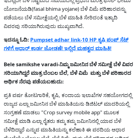
ಇದಲ್ಲದೇ ಬೆಳೆ ನಷ್ಟವಾದ ಸಮಯದಲ್ಲಿ ಪ್ರಧಾನ ಮಂತ್ರಿ ಫಸಲ್ ಭೀಮಾ
ಯೋಜನೆಯಡಿ(fasal bhima yojane) ಬೆಳೆ ವಿಮೆ ಪರಿಹಾರವನ್ನು
ಪಡೆಯಲು ಬೆಳೆ ಸಮೀಕ್ಷೆಯಲ್ಲಿ ಬೆಳೆ ಮಾಹಿತಿ ಸೇರಿದಂತೆ ಇತ್ಯಾದಿ
ವಿವರವು ಸರಿಯಾಗಿರುವುದು ಮುಖ್ಯವಾಗಿದೆ.
ಇದನ್ನೂ ಓದಿ:
Pumpset adhar link-10 HP ಕೃಷಿ ಪಂಪ್ ಸೆಟ್
ಗಳಿಗೆ ಆಧಾರ್ ಕಾರ್ಡ ಜೋಡಣೆ! ಇಲ್ಲಿದೆ ಮಹತ್ವದ ಮಾಹಿತಿ!
Bele samikshe varadi-ನಿಮ್ಮ ಜಮೀನಿನ ಬೆಳೆ ಸಮೀಕ್ಷೆ ಬೆಳೆ ವಿವರ
ಸರಿಯಾಗಿದ್ದರೆ ಮಾತ್ರ ಬೆಂಬಲ ಬೆಲೆ, ಬೆಳೆ ವಿಮೆ ಮತ್ತು ಬೆಳೆ ಪರಿಹಾರದ
ಅರ್ಥಿಕ ನೆರವು ಪಡೆಯಬಹುದು:
ಪ್ರತಿ ವರ್ಷ ತೋಟಗಾರಿಕೆ, ಕೃಷಿ, ಕಂದಾಯ ಇಲಾಖೆಗಳ ಸಹಯೋಗದಲ್ಲಿ
ರಾಜ್ಯದ ಎಲ್ಲಾ ಜಮೀನಿನ ಬೆಳೆ ಮಾಹಿತಿಯನು ಡಿಜಿಟಲ್ ಮಾದರಿಯಲ್ಲಿ
ಸಂಗ್ರಹಣೆ ಮಾಡಲು "Crop survey mobile app" ಮೂಲಕ
ಸಮೀಕ್ಷೆ ಮಾಡಿ ಎಲ್ಲಾ ರೈತರು ತಮ್ಮ ತಮ್ಮ ಜಮೀನಿನಲ್ಲಿ ಯಾವ ಬೆಳೆ
ಬೆಳೆದಿದ್ದಾರೆ ಎನ್ನುವ ಮಾಹಿತಿಯನ್ನು ಕಲೆಹಾಕಿ ಈ ವರದಿಯ ಆಧಾರ