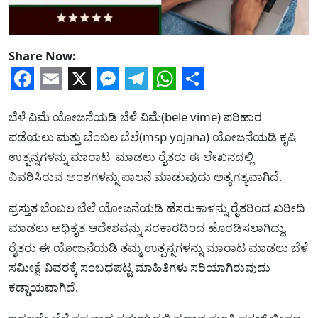
Share Now:
Facebook
Email
X
Messenger
Telegram
WhatsApp
Share
ಬೆಳೆ ವಿಮೆ ಯೋಜನೆಯಡಿ ಬೆಳೆ ವಿಮೆ(bele vime) ಪರಿಹಾರ‍
ಪಡೆಯಲು ಮತ್ತು ಬೆಂಬಲ ಬೆಲೆ(msp yojana) ಯೋಜನೆಯಡಿ ಕೃಷಿ
ಉತ್ಪನ್ನಗಳನ್ನು ಮಾರಾಟ ಮಾಡಲು ರೈತರು ಈ ಲೇಖನದಲ್ಲಿ
ವಿವರಿಸಿರುವ ಅಂಶಗಳನ್ನು ಪಾಲನೆ ಮಾಡುವುದು ಅತ್ಯಗತ್ಯವಾಗಿದೆ.
ಪ್ರಸ್ತುತ ಬೆಂಬಲ ಬೆಲೆ ಯೋಜನೆಯಡಿ ಹೆಸರುಕಾಳನ್ನು ರೈತರಿಂದ ಖರೀದಿ
ಮಾಡಲು ಅಧಿಕೃತ ಆದೇಶವನ್ನು ಸರಕಾರದಿಂದ ಹೊರಡಿಸಲಾಗಿದ್ದು,
ರೈತರು ಈ ಯೋಜನೆಯಡಿ ತಮ್ಮ ಉತ್ಪನ್ನಗಳನ್ನು ಮಾರಾಟ ಮಾಡಲು ಬೆಳೆ
ಸಮೀಕ್ಷೆ ವಿವರಕ್ಕೆ ಸಂಬಧಪಟ್ಟ ಮಾಹಿತಿಗಳು ಸರಿಯಾಗಿರುವುದು
ಕಡ್ಡಾಯವಾಗಿದೆ.