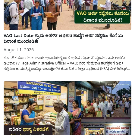
VAO Last Date-ಗ್ರಾಮ ಆಡಳಿತ ಅಧಿಕಾರಿ ಹುದ್ದೆಗೆ ಅರ್ಜಿ ಸಲ್ಲಿಸಲು ಕೊನೆಯ
ದಿನಾಂಕ ಮುಂದೂಡಿಕೆ!
August 1, 2026
ಕರ್ನಾಟಕ ಸರ್ಕಾರದ ಕಂದಾಯ ಇಲಾಖೆಯಲ್ಲಿ ಖಾಲಿ ಇರುವ ‘ಗ್ರೂಪ್-ಸಿ’ ವೃಂದದ ಗ್ರಾಮ ಆಡಳಿತ
ಅಧಿಕಾರಿ (Village Administrative Officer – VAO) ನೇರ ನೇಮಕಾತಿ ಹುದ್ದೆಗಳಿಗೆ ಅರ್ಜಿ
ಸಲ್ಲಿಸಲು ಕಾಯುತ್ತಿದ್ದ ಉದ್ಯೋಗಾಕಾಂಕ್ಷಿಗಳಿಗೆ ಕರ್ನಾಟಕ ಪರೀಕ್ಷಾ ಪ್ರಾಧಿಕಾರ (KEA) ಬಿಗ್ ರಿಲೀಫ್
ನೀಡಿದೆ. ಅರ್ಜಿ ಸಲ್ಲಿಕೆಯ ಅವಧಿಯನ್ನು ವಿಸ್ತರಿಸಿ ಅಧಿಕೃತ ಪ್ರಕಟಣೆ ಹೊರಡಿಸಿದ್ದು, ಇದುವರೆಗೆ ಅರ್ಜಿ
ಸಲ್ಲಿಸಲು...