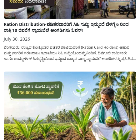
Ration Distribution-ಪಡಿತರದಾರರಿಗೆ ಸಿಹಿ ಸುದ್ದಿ: ಇನ್ಮುಂದೆ ಬೆಳಿಗ್ಗೆ 6 ರಿಂದ
ರಾತ್ರಿ 10 ರವರೆಗೆ ನ್ಯಾಯಬೆಲೆ ಅಂಗಡಿಗಳು ಓಪನ್!
July 30, 2026
ಬೆಂಗಳೂರು: ರಾಜ್ಯದ ಕೋಟ್ಯಂತರ ಪಡಿತರ ಚೀಟಿದಾರರಿಗೆ (Ration Card Holders) ಆಹಾರ
ಮತ್ತು ನಾಗರಿಕ ಸರಬರಾಜು ಇಲಾಖೆಯು ಸಿಹಿ ಸುದ್ದಿಯೊಂದನ್ನು ನೀಡಿದೆ. ದಿನಗೂಲಿ ಕಾರ್ಮಿಕರು
ಹಾಗೂ ಉದ್ಯೋಗಿಗಳ ಹಿತದೃಷ್ಟಿಯಿಂದ ಇನ್ಮುಂದೆ ರಾಜ್ಯದ ಎಲ್ಲಾ ನ್ಯಾಯಬೆಲೆ ಅಂಗಡಿಗಳನ್ನು ಪ್ರತಿ ದಿನ
ಬೆಳಿಗ್ಗೆ 6:00 ಗಂಟೆಯಿಂದ ರಾತ್ರಿ 10:00 ಗಂಟೆಯವರೆಗೆ ಕಡ್ಡಾಯವಾಗಿ ತೆರೆದಿಟ್ಟು ಪಡಿತರ ಧಾನ್ಯ
ವಿತರಿಸುವಂತೆ ಇಲಾಖೆಯ...