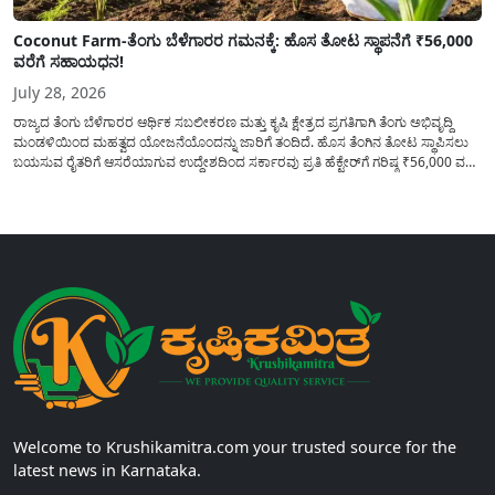
Coconut Farm-ತೆಂಗು ಬೆಳೆಗಾರರ ಗಮನಕ್ಕೆ: ಹೊಸ ತೋಟ ಸ್ಥಾಪನೆಗೆ ₹56,000
ವರೆಗೆ ಸಹಾಯಧನ!
July 28, 2026
ರಾಜ್ಯದ ತೆಂಗು ಬೆಳೆಗಾರರ ಆರ್ಥಿಕ ಸಬಲೀಕರಣ ಮತ್ತು ಕೃಷಿ ಕ್ಷೇತ್ರದ ಪ್ರಗತಿಗಾಗಿ ತೆಂಗು ಅಭಿವೃದ್ದಿ
ಮಂಡಳಿಯಿಂದ ಮಹತ್ವದ ಯೋಜನೆಯೊಂದನ್ನು ಜಾರಿಗೆ ತಂದಿದೆ. ಹೊಸ ತೆಂಗಿನ ತೋಟ ಸ್ಥಾಪಿಸಲು
ಬಯಸುವ ರೈತರಿಗೆ ಆಸರೆಯಾಗುವ ಉದ್ದೇಶದಿಂದ ಸರ್ಕಾರವು ಪ್ರತಿ ಹೆಕ್ಟೇರ್‌ಗೆ ಗರಿಷ್ಠ ₹56,000 ವರೆಗೆ
ಧನಸಹಾಯ ಪಡೆಯಲು ಅರ್ಜಿಯನ್ನು ಆಹ್ವಾನಿಸಿದೆ. ತೆಂಗು ಅಭಿವೃದ್ದಿ ಮಂಡಳಿಯ ಯೋಜನೆ
ಅಡಿಯಲ್ಲಿ ನೀಡಲಾಗುವ...
Welcome to Krushikamitra.com your trusted source for the
latest news in Karnataka.