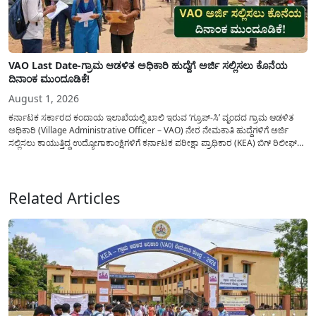
VAO Last Date-ಗ್ರಾಮ ಆಡಳಿತ ಅಧಿಕಾರಿ ಹುದ್ದೆಗೆ ಅರ್ಜಿ ಸಲ್ಲಿಸಲು ಕೊನೆಯ
ದಿನಾಂಕ ಮುಂದೂಡಿಕೆ!
August 1, 2026
ಕರ್ನಾಟಕ ಸರ್ಕಾರದ ಕಂದಾಯ ಇಲಾಖೆಯಲ್ಲಿ ಖಾಲಿ ಇರುವ ‘ಗ್ರೂಪ್-ಸಿ’ ವೃಂದದ ಗ್ರಾಮ ಆಡಳಿತ
ಅಧಿಕಾರಿ (Village Administrative Officer – VAO) ನೇರ ನೇಮಕಾತಿ ಹುದ್ದೆಗಳಿಗೆ ಅರ್ಜಿ
ಸಲ್ಲಿಸಲು ಕಾಯುತ್ತಿದ್ದ ಉದ್ಯೋಗಾಕಾಂಕ್ಷಿಗಳಿಗೆ ಕರ್ನಾಟಕ ಪರೀಕ್ಷಾ ಪ್ರಾಧಿಕಾರ (KEA) ಬಿಗ್ ರಿಲೀಫ್
ನೀಡಿದೆ. ಅರ್ಜಿ ಸಲ್ಲಿಕೆಯ ಅವಧಿಯನ್ನು ವಿಸ್ತರಿಸಿ ಅಧಿಕೃತ ಪ್ರಕಟಣೆ ಹೊರಡಿಸಿದ್ದು, ಇದುವರೆಗೆ ಅರ್ಜಿ
ಸಲ್ಲಿಸಲು...
Related Articles