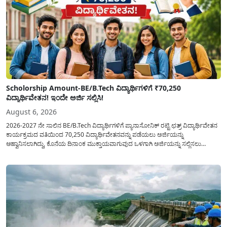
Scholorship Amount-BE/B.Tech ವಿದ್ಯಾರ್ಥಿಗಳಿಗೆ ₹70,250
ವಿದ್ಯಾರ್ಥಿವೇತನ! ಇಂದೇ ಅರ್ಜಿ ಸಲ್ಲಿಸಿ!
August 6, 2026
2026-2027 ನೇ ಸಾಲಿನ BE/B.Tech ವಿದ್ಯಾರ್ಥಿಗಳಿಗೆ ಪ್ಯಾನಾಸೋನಿಕ್ ರಟ್ಟಿ ಛತ್ರ್ ವಿದ್ಯಾರ್ಥಿವೇತನ
ಕಾರ್ಯಕ್ರಮದ ವತಿಯಿಂದ 70,250 ವಿದ್ಯಾರ್ಥಿವೇತನವನ್ನು ಪಡೆಯಲು ಅರ್ಜಿಯನ್ನು
ಆಹ್ವಾನಿಸಲಾಗಿದ್ದು, ಕೊನೆಯ ದಿನಾಂಕ ಮುಕ್ತಾಯವಾಗುವುದ ಒಳಗಾಗಿ ಅರ್ಜಿಯನ್ನು ಸಲ್ಲಿಸಲು
ಕೋರಿದೆ. ಆರ್ಥಿಕವಾಗಿ ಹಿಂದುಳಿದ ಹಾಗೂ ಬಡ ಕುಟುಂಬ ವರ್ಗದ ವಿದ್ಯಾರ್ಥಿಗಳು ಅವರ ಮುಂದಿನ
ಶಿಕ್ಷಣವನ್ನು ಮುಂದುವರಿಸಲು ಯಾವುದೇ ಅಡಚಣೆಯಾಗದಂತೆ ನೋಡಿಕೊಳ್ಳಲು ಈ ಯೋಜನೆಯನ್ನು
ಜಾರಿಗೆ...