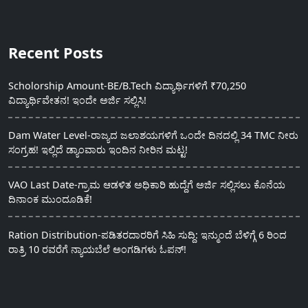
Recent Posts
Scholorship Amount-BE/B.Tech ವಿದ್ಯಾರ್ಥಿಗಳಿಗೆ ₹70,250
ವಿದ್ಯಾರ್ಥಿವೇತನ! ಇಂದೇ ಅರ್ಜಿ ಸಲ್ಲಿಸಿ!
Dam Water Level-ರಾಜ್ಯದ ಜಲಾಶಯಗಳಿಗೆ ಒಂದೇ ದಿನದಲ್ಲಿ 34 TMC ನೀರು
ಸಂಗ್ರಹ! ಇಲ್ಲಿದೆ ಡ್ಯಾಂವಾರು ಇಂದಿನ ನೀರಿನ ಮಟ್ಟ!
VAO Last Date-ಗ್ರಾಮ ಆಡಳಿತ ಅಧಿಕಾರಿ ಹುದ್ದೆಗೆ ಅರ್ಜಿ ಸಲ್ಲಿಸಲು ಕೊನೆಯ
ದಿನಾಂಕ ಮುಂದೂಡಿಕೆ!
Ration Distribution-ಪಡಿತರದಾರರಿಗೆ ಸಿಹಿ ಸುದ್ದಿ: ಇನ್ಮುಂದೆ ಬೆಳಿಗ್ಗೆ 6 ರಿಂದ
ರಾತ್ರಿ 10 ರವರೆಗೆ ನ್ಯಾಯಬೆಲೆ ಅಂಗಡಿಗಳು ಓಪನ್!