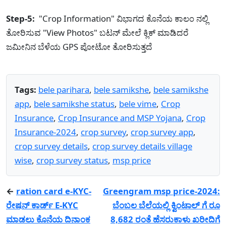
Step-5:
"Crop Information" ವಿಭಾಗದ ಕೊನೆಯ ಕಾಲಂ ನಲ್ಲಿ
ತೋರಿಸುವ "View Photos" ಬಟನ್ ಮೇಲೆ ಕ್ಲಿಕ್ ಮಾಡಿದರೆ
ಜಮೀನಿನ ಬೆಳೆಯ GPS ಪೋಟೋ ತೋರಿಸುತ್ತದೆ
Tags:
bele parihara
,
bele samikshe
,
bele samikshe
app
,
bele samikshe status
,
bele vime
,
Crop
Insurance
,
Crop Insurance and MSP Yojana
,
Crop
Insurance-2024
,
crop survey
,
crop survey app
,
crop survey details
,
crop survey details village
wise
,
crop survey status
,
msp price
←
ration card e-KYC-
Greengram msp price-2024:
ರೇಷನ್ ಕಾರ್ಡ್ E-KYC
ಬೆಂಬಲ ಬೆಲೆಯಲ್ಲಿ ಕ್ವಿಂಟಾಲ್ ಗೆ ರೂ
ಮಾಡಲು ಕೊನೆಯ ದಿನಾಂಕ
8,682 ರಂತೆ ಹೆಸರುಕಾಳು ಖರೀದಿಗೆ