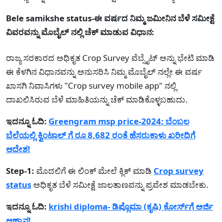
Bele samikshe status-ಈ ವರ್ಷದ ನಿಮ್ಮ ಜಮೀನಿನ ಬೆಳೆ ಸಮೀಕ್ಷೆ
ವಿವರವನ್ನು ಮೊಬೈಲ್ ನಲ್ಲಿ ಚೆಕ್ ಮಾಡುವ ವಿಧಾನ:
ರಾಜ್ಯ ಸರಕಾರದ ಅಧಿಕೃತ Crop Survey ವೆಬ್ಸೈಟ್ ಅನ್ನು ಭೇಟಿ ಮಾಡಿ
ಈ ಕೆಳಗಿನ ವಿಧಾನವನ್ನು ಅನುಸರಿಸಿ ನಿಮ್ಮ ಮೊಬೈಲ್ ನಲ್ಲೇ ಈ ವರ್ಷ
ಖಾಸಗಿ ನಿವಾಸಿಗಳು "Crop survey mobile app" ನಲ್ಲಿ
ದಾಖಲಿಸಿರುವ ಬೆಳೆ ಮಾಹಿತಿಯನ್ನು ಚೆಕ್ ಮಾಡಿಕೊಳ್ಳಬಹುದು.
ಇದನ್ನೂ ಓದಿ:
Greengram msp price-2024: ಬೆಂಬಲ
ಬೆಲೆಯಲ್ಲಿ ಕ್ವಿಂಟಾಲ್ ಗೆ ರೂ 8,682 ರಂತೆ ಹೆಸರುಕಾಳು ಖರೀದಿಗೆ
ಆದೇಶ!
Step-1:
ಮೊದಲಿಗೆ ಈ ಲಿಂಕ್ ಮೇಲೆ ಕ್ಲಿಕ್ ಮಾಡಿ
Crop survey
status
ಅಧಿಕೃತ ಬೆಳೆ ಸಮೀಕ್ಷೆ ಜಾಲತಾಣವನ್ನು ಪ್ರವೇಶ ಮಾಡಬೇಕು.
ಇದನ್ನೂ ಓದಿ:
krishi diploma- ಡಿಪ್ಲೊಮಾ (ಕೃಷಿ) ಕೋರ್ಸ್‌ಗೆ ಅರ್ಜಿ
ಆಹ್ವಾನ!