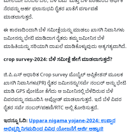
ಮೇಲೆಯೇ ಬೆಂಬಲ ಬೆಲೆ, ಬೆಳೆ ವಿಮೆ ಮತ್ತು ಬೆಳೆ ಪರಿಹಾರದ ಅರ್ಥಿಕ
ನೆರವನ್ನು ಅರ್ಹ ಫಲಾನುಭವಿ ರೈತರ ಖಾತೆಗೆ ವರ್ಗಾವಣೆ
ಮಾಡಲಾಗುತ್ತದೆ.
ಈ ಕಾರಣದಿಂದಾಗಿ ಬೆಳೆ ಸಮೀಕ್ಷೆಯನ್ನು ಮಾಡಲು ಖಾಸಗಿ ನಿವಾಸಿಗಳು
ಜಮೀನನ್ನು ಭೇಟಿ ಮಾಡಿದಾಗ ರೈತರು ತಮ್ಮ ಜಮೀನಿನ ಬೆಳೆ
ಮಾಹಿತಿಯನ್ನು ಸರಿಯಾಗಿ ದಾಖಲೆ ಮಾಡಿಕೊಳ್ಳುವುದು ಅತ್ಯಗತ್ಯವಾಗಿದೆ.
crop survey-2024: ಬೆಳೆ ಸಮೀಕ್ಷೆ ಹೇಗೆ ಮಾಡಲಾಗುತ್ತದೆ?
ಜಿ.ಪಿ.ಎಸ್ ಆಧಾರಿತ Crop survey ಮೊಬೈಲ್ ಅಪ್ಲಿಕೇಶನ್ ಮೂಲಕ
ಖಾಸಗಿ ನಿವಾಸಿಗಳು(PR) ರೈತರ ಜಮೀನನ್ನು/ಸರ್ವೆ ನಂಬರ್ ಅನ್ನು ಭೇಟಿ
ಮಾಡಿ GPS ಪೋಟೋ ತೆಗೆದು ಆ ಜಮೀನಿನಲ್ಲಿ ಬೆಳೆದಿರುವ ಬೆಳೆ
ವಿವರವನ್ನು ನಮೂದಿಸಿ ಅಪ್ಲೋಡ್ ಮಾಡಲಾಗುತ್ತದೆ. ಇದೆ ಬೆಳೆ ವಿವರ
ರೈತರ ಸರ್ವೆ ನಂಬರ್/ಪಹಣಿ/RTC ಅಲ್ಲಿ ತೋರಿಸುತ್ತದೆ.
ಇದನ್ನೂ ಓದಿ:
Uppara nigama yojane-2024: ಉಪ್ಪಾರ
ಅಭಿವೃದ್ಧಿ ನಿಗಮದಿಂದ ವಿವಿಧ ಯೋಜನೆಗೆ ಅರ್ಜಿ ಆಹ್ವಾನ!