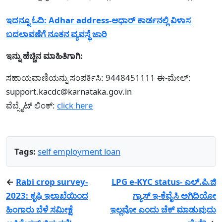
ಇದನ್ನೂ ಓದಿ:
Adhar address-ಆಧಾರ್ ಕಾರ್ಡನಲ್ಲಿ ವಿಳಾಸ
ಬದಲಾವಣೆಗೆ ನೂತನ ವ್ಯವಸ್ಥೆ ಜಾರಿ
ಇನ್ನು ಹೆಚ್ಚಿನ ಮಾಹಿತಿಗಾಗಿ:
ಸಹಾಯವಾಣಿಯನ್ನು ಸಂಪರ್ಕಿಸಿ: 9448451111 ಈ-ಮೇಲ್:
support.kacdc@karnataka.gov.in
ವೆಬ್ಸೈಟ್ ಲಿಂಕ್:
click here
Tags:
self employment loan
←
Rabi crop survey-
LPG e-KYC status- ಎಲ್.ಪಿ.ಜಿ
2023: ಕೃಷಿ ಇಲಾಖೆಯಿಂದ
ಗ್ಯಾಸ್ ಇ-ಕೆವೈಸಿ ಅಗಿದಿಯೋ
ಹಿಂಗಾರು ಬೆಳೆ ಸಮೀಕ್ಷೆ
ಇಲ್ಲವೋ ಎಂದು ಚೆಕ್ ಮಾಡುವುದು