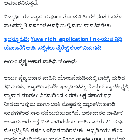
ಅವಕಾಶವಿರುತ್ತದೆ.
ವಿದ್ಯಾರ್ಥಿಯು ವ್ಯಾಸಂಗ ಪೂರ್ಣಗೊಂಡ 4 ತಿಂಗಳ ನಂತರ ಪಡೆದ
ಸಾಲವನ್ನು 3 ವರ್ಷಗಳ ಅವಧಿಯಲ್ಲಿ ಮರು ಪಾವತಿಸಬೇಕು.
ಇದನ್ನೂ ಓದಿ:
Yuva nidhi application link-ಯುವ ನಿಧಿ
ಯೋಜನೆಗೆ ಅರ್ಜಿ ಸಲ್ಲಿಸಲು ಡೈರೆಕ್ಟ್ ಲಿಂಕ್ ಬಿಡುಗಡೆ!
ಆರ್ಯ ವೈಶ್ಯ ಆಹಾರ ವಾಹಿನಿ ಯೋಜನೆ:
ಆರ್ಯ ವೈಶ್ಯ ಆಹಾರ ವಾಹಿನಿ ಯೋಜನೆಯಡಿಯಲ್ಲಿ ಚಾಟ್ಸ್, ಹುರಿದ
ತಿನಿಸುಗಳು, ಜ್ಯೂಸ್/ಕಾಫಿ-ಟೀ ಇತ್ಯಾದಿಗಳನ್ನು ಮೊಬೈಲ್ ಕ್ಯಾಂಟೀನ್ನಲ್ಲಿ
ವ್ಯಾಪಾರ ಮಾಡಲು ನಿಗಮದಿಂದ ಎರಡು ಲಕ್ಷ ಸಹಾಯಧನ
ನೀಡಲಾಗುವುದು ಹಾಗೂ ಬಾಕಿ ಮೊತ್ತವನ್ನು ಬ್ಯಾಂಕ್/ಸಹಕಾರಿ
ಸಂಘಗಳಿಂದ ಸಾಲ ಪಡೆಯಬಹುದಾಗಿದೆ. ಅರ್ಜಿದಾರರ ವಾರ್ಷಿಕ
ಆದಾಯ ಆರು ಲಕ್ಷ ಮಿತಿ ಒಳಗಿರಬೇಕು. ಅರ್ಜಿದಾರರು 21 ವರ್ಷ
ಮೇಲ್ಪಟ್ಟು 55 ವರ್ಷ ಒಳಗಿನವರಾಗಿರಬೇಕು. ಅಭ್ಯರ್ಥಿಯು ಹೊಸ
ವಾಹನ ಖರೀದಿಸಬೇಕು ಹಾಗೂ Food grade steel ಬಳಸಬೇಕು,