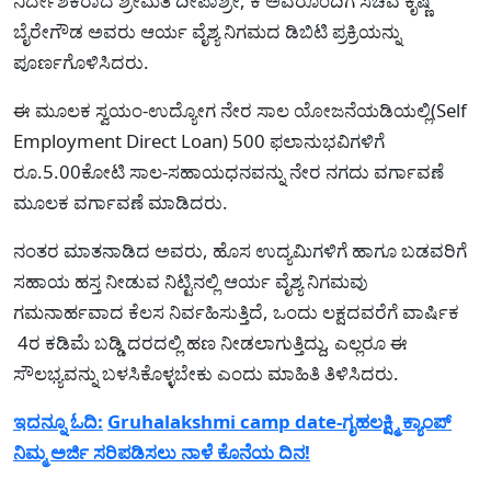
ನಿರ್ದೇಶಕರಾದ ಶ್ರೀಮತಿ ದೀಪಾಶ್ರೀ, ಕೆ ಅವರೊಂದಿಗೆ ಸಚಿವ ಕೃಷ್ಣ
ಬೈರೇಗೌಡ ಅವರು ಆರ್ಯ ವೈಶ್ಯ ನಿಗಮದ ಡಿಬಿಟಿ ಪ್ರಕ್ರಿಯನ್ನು
ಪೂರ್ಣಗೊಳಿಸಿದರು.
ಈ ಮೂಲಕ ಸ್ವಯಂ-ಉದ್ಯೋಗ ನೇರ ಸಾಲ ಯೋಜನೆಯಡಿಯಲ್ಲಿ(Self
Employment Direct Loan) 500 ಫಲಾನುಭವಿಗಳಿಗೆ
ರೂ.5.00ಕೋಟಿ ಸಾಲ-ಸಹಾಯಧನವನ್ನು ನೇರ ನಗದು ವರ್ಗಾವಣೆ
ಮೂಲಕ ವರ್ಗಾವಣೆ ಮಾಡಿದರು.
ನಂತರ ಮಾತನಾಡಿದ ಅವರು, ಹೊಸ ಉದ್ಯಮಿಗಳಿಗೆ ಹಾಗೂ ಬಡವರಿಗೆ
ಸಹಾಯ ಹಸ್ತ ನೀಡುವ ನಿಟ್ಟಿನಲ್ಲಿ ಆರ್ಯ ವೈಶ್ಯ ನಿಗಮವು
ಗಮನಾರ್ಹವಾದ ಕೆಲಸ ನಿರ್ವಹಿಸುತ್ತಿದೆ, ಒಂದು ಲಕ್ಷದವರೆಗೆ ವಾರ್ಷಿಕ
4ರ ಕಡಿಮೆ ಬಡ್ಡಿ ದರದಲ್ಲಿ ಹಣ ನೀಡಲಾಗುತ್ತಿದ್ದು, ಎಲ್ಲರೂ ಈ
ಸೌಲಭ್ಯವನ್ನು ಬಳಸಿಕೊಳ್ಳಬೇಕು ಎಂದು ಮಾಹಿತಿ ತಿಳಿಸಿದರು.
ಇದನ್ನೂ ಓದಿ:
Gruhalakshmi camp date-ಗೃಹಲಕ್ಷ್ಮಿ ಕ್ಯಾಂಪ್
ನಿಮ್ಮ ಅರ್ಜಿ ಸರಿಪಡಿಸಲು ನಾಳೆ ಕೊನೆಯ ದಿನ!