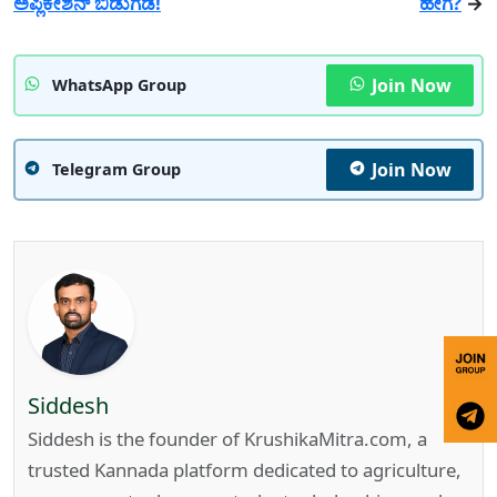
ಅಪ್ಲಿಕೇಶನ್ ಬಿಡುಗಡೆ!
ಹೇಗೆ?
→
Join Now
WhatsApp Group
Join Now
Telegram Group
Siddesh
Siddesh is the founder of KrushikaMitra.com, a
trusted Kannada platform dedicated to agriculture,