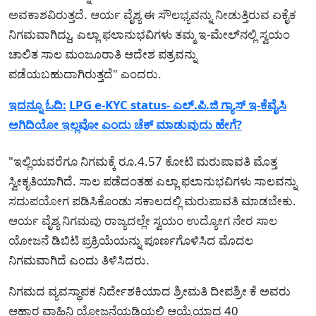
ಅವಕಾಶವಿರುತ್ತದೆ. ಆರ್ಯ ವೈಶ್ಯ ಈ ಸೌಲಭ್ಯವನ್ನು ನೀಡುತ್ತಿರುವ ಏಕೈಕ
ನಿಗಮವಾಗಿದ್ದು, ಎಲ್ಲಾ ಫಲಾನುಭವಿಗಳು ತಮ್ಮ ಇ-ಮೇಲ್‌ನಲ್ಲಿ ಸ್ವಯಂ
ಚಾಲಿತ ಸಾಲ ಮಂಜೂರಾತಿ ಆದೇಶ ಪತ್ರವನ್ನು
ಪಡೆಯಬಹುದಾಗಿರುತ್ತದೆ" ಎಂದರು.
ಇದನ್ನೂ ಓದಿ:
LPG e-KYC status- ಎಲ್.ಪಿ.ಜಿ ಗ್ಯಾಸ್ ಇ-ಕೆವೈಸಿ
ಅಗಿದಿಯೋ ಇಲ್ಲವೋ ಎಂದು ಚೆಕ್ ಮಾಡುವುದು ಹೇಗೆ?
"ಇಲ್ಲಿಯವರೆಗೂ ನಿಗಮಕ್ಕೆ ರೂ.4.57 ಕೋಟಿ ಮರುಪಾವತಿ ಮೊತ್ತ
ಸ್ವೀಕೃತಿಯಾಗಿದೆ. ಸಾಲ ಪಡೆದಂತಹ ಎಲ್ಲಾ ಫಲಾನುಭವಿಗಳು ಸಾಲವನ್ನು
ಸದುಪಯೋಗ ಪಡಿಸಿಕೊಂಡು ಸಕಾಲದಲ್ಲಿ ಮರುಪಾವತಿ ಮಾಡಬೇಕು.
ಆರ್ಯ ವೈಶ್ಯ ನಿಗಮವು ರಾಜ್ಯದಲ್ಲೇ ಸ್ವಯಂ ಉದ್ಯೋಗ ನೇರ ಸಾಲ
ಯೋಜನೆ ಡಿಬಿಟಿ ಪ್ರಕ್ರಿಯೆಯನ್ನು ಪೂರ್ಣಗೊಳಿಸಿದ ಮೊದಲ
ನಿಗಮವಾಗಿದೆ ಎಂದು ತಿಳಿಸಿದರು.
ನಿಗಮದ ವ್ಯವಸ್ಥಾಪಕ ನಿರ್ದೇಶಕಿಯಾದ ಶ್ರೀಮತಿ ದೀಪಶ್ರೀ ಕೆ ಅವರು
ಆಹಾರ ವಾಹಿನಿ ಯೋಜನೆಯಡಿಯಲ್ಲಿ ಆಯ್ಕೆಯಾದ 40