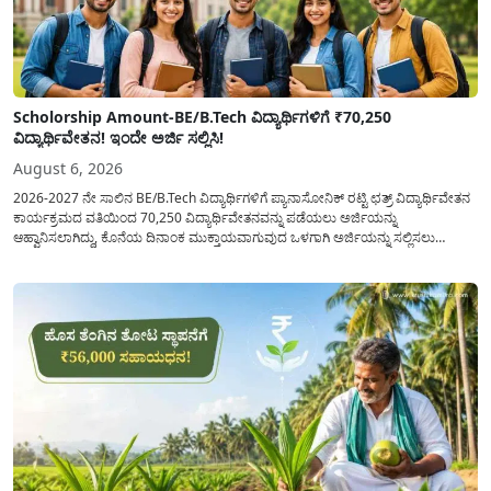
Scholorship Amount-BE/B.Tech ವಿದ್ಯಾರ್ಥಿಗಳಿಗೆ ₹70,250
ವಿದ್ಯಾರ್ಥಿವೇತನ! ಇಂದೇ ಅರ್ಜಿ ಸಲ್ಲಿಸಿ!
August 6, 2026
2026-2027 ನೇ ಸಾಲಿನ BE/B.Tech ವಿದ್ಯಾರ್ಥಿಗಳಿಗೆ ಪ್ಯಾನಾಸೋನಿಕ್ ರಟ್ಟಿ ಛತ್ರ್ ವಿದ್ಯಾರ್ಥಿವೇತನ
ಕಾರ್ಯಕ್ರಮದ ವತಿಯಿಂದ 70,250 ವಿದ್ಯಾರ್ಥಿವೇತನವನ್ನು ಪಡೆಯಲು ಅರ್ಜಿಯನ್ನು
ಆಹ್ವಾನಿಸಲಾಗಿದ್ದು, ಕೊನೆಯ ದಿನಾಂಕ ಮುಕ್ತಾಯವಾಗುವುದ ಒಳಗಾಗಿ ಅರ್ಜಿಯನ್ನು ಸಲ್ಲಿಸಲು
ಕೋರಿದೆ. ಆರ್ಥಿಕವಾಗಿ ಹಿಂದುಳಿದ ಹಾಗೂ ಬಡ ಕುಟುಂಬ ವರ್ಗದ ವಿದ್ಯಾರ್ಥಿಗಳು ಅವರ ಮುಂದಿನ
ಶಿಕ್ಷಣವನ್ನು ಮುಂದುವರಿಸಲು ಯಾವುದೇ ಅಡಚಣೆಯಾಗದಂತೆ ನೋಡಿಕೊಳ್ಳಲು ಈ ಯೋಜನೆಯನ್ನು
ಜಾರಿಗೆ...