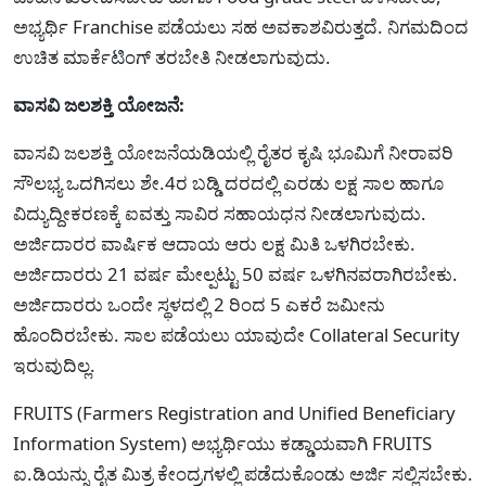
ಅಭ್ಯರ್ಥಿ Franchise ಪಡೆಯಲು ಸಹ ಅವಕಾಶವಿರುತ್ತದೆ. ನಿಗಮದಿಂದ
ಉಚಿತ ಮಾರ್ಕೆಟಿಂಗ್ ತರಬೇತಿ ನೀಡಲಾಗುವುದು.
ವಾಸವಿ ಜಲಶಕ್ತಿ ಯೋಜನೆ:
ವಾಸವಿ ಜಲಶಕ್ತಿ ಯೋಜನೆಯಡಿಯಲ್ಲಿ ರೈತರ ಕೃಷಿ ಭೂಮಿಗೆ ನೀರಾವರಿ
ಸೌಲಭ್ಯ ಒದಗಿಸಲು ಶೇ.4ರ ಬಡ್ಡಿ ದರದಲ್ಲಿ ಎರಡು ಲಕ್ಷ ಸಾಲ ಹಾಗೂ
ವಿದ್ಯುದ್ದೀಕರಣಕ್ಕೆ ಐವತ್ತು ಸಾವಿರ ಸಹಾಯಧನ ನೀಡಲಾಗುವುದು.
ಅರ್ಜಿದಾರರ ವಾರ್ಷಿಕ ಆದಾಯ ಆರು ಲಕ್ಷ ಮಿತಿ ಒಳಗಿರಬೇಕು.
ಅರ್ಜಿದಾರರು 21 ವರ್ಷ ಮೇಲ್ಪಟ್ಟು 50 ವರ್ಷ ಒಳಗಿನವರಾಗಿರಬೇಕು.
ಅರ್ಜಿದಾರರು ಒಂದೇ ಸ್ಥಳದಲ್ಲಿ 2 ರಿಂದ 5 ಎಕರೆ ಜಮೀನು
ಹೊಂದಿರಬೇಕು. ಸಾಲ ಪಡೆಯಲು ಯಾವುದೇ Collateral Security
ಇರುವುದಿಲ್ಲ.
FRUITS (Farmers Registration and Unified Beneficiary
Information System) ಅಭ್ಯರ್ಥಿಯು ಕಡ್ಡಾಯವಾಗಿ FRUITS
ಐ.ಡಿಯನ್ನು ರೈತ ಮಿತ್ರ ಕೇಂದ್ರಗಳಲ್ಲಿ ಪಡೆದುಕೊಂಡು ಅರ್ಜಿ ಸಲ್ಲಿಸಬೇಕು.