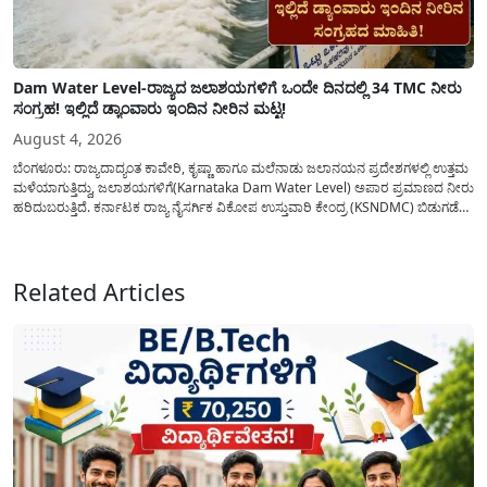
Dam Water Level-ರಾಜ್ಯದ ಜಲಾಶಯಗಳಿಗೆ ಒಂದೇ ದಿನದಲ್ಲಿ 34 TMC ನೀರು
ಸಂಗ್ರಹ! ಇಲ್ಲಿದೆ ಡ್ಯಾಂವಾರು ಇಂದಿನ ನೀರಿನ ಮಟ್ಟ!
August 4, 2026
ಬೆಂಗಳೂರು: ರಾಜ್ಯದಾದ್ಯಂತ ಕಾವೇರಿ, ಕೃಷ್ಣಾ ಹಾಗೂ ಮಲೆನಾಡು ಜಲಾನಯನ ಪ್ರದೇಶಗಳಲ್ಲಿ ಉತ್ತಮ
ಮಳೆಯಾಗುತ್ತಿದ್ದು, ಜಲಾಶಯಗಳಿಗೆ(Karnataka Dam Water Level) ಅಪಾರ ಪ್ರಮಾಣದ ನೀರು
ಹರಿದುಬರುತ್ತಿದೆ. ಕರ್ನಾಟಕ ರಾಜ್ಯ ನೈಸರ್ಗಿಕ ವಿಕೋಪ ಉಸ್ತುವಾರಿ ಕೇಂದ್ರ (KSNDMC) ಬಿಡುಗಡೆ
ಮಾಡಿರುವ ಆಗಸ್ಟ್ 04, 2026ರ ವರದಿಯಂತೆ, ರಾಜ್ಯದ ಪ್ರಮುಖ 14 ಜಲಾಶಯಗಳಿಗೆ ಒಂದೇ
ದಿನದಲ್ಲಿ ಬರೋಬ್ಬರಿ 34.8 TMC...
Related Articles