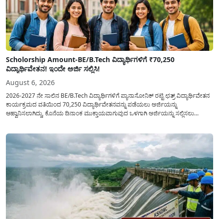
Scholorship Amount-BE/B.Tech ವಿದ್ಯಾರ್ಥಿಗಳಿಗೆ ₹70,250
ವಿದ್ಯಾರ್ಥಿವೇತನ! ಇಂದೇ ಅರ್ಜಿ ಸಲ್ಲಿಸಿ!
August 6, 2026
2026-2027 ನೇ ಸಾಲಿನ BE/B.Tech ವಿದ್ಯಾರ್ಥಿಗಳಿಗೆ ಪ್ಯಾನಾಸೋನಿಕ್ ರಟ್ಟಿ ಛತ್ರ್ ವಿದ್ಯಾರ್ಥಿವೇತನ
ಕಾರ್ಯಕ್ರಮದ ವತಿಯಿಂದ 70,250 ವಿದ್ಯಾರ್ಥಿವೇತನವನ್ನು ಪಡೆಯಲು ಅರ್ಜಿಯನ್ನು
ಆಹ್ವಾನಿಸಲಾಗಿದ್ದು, ಕೊನೆಯ ದಿನಾಂಕ ಮುಕ್ತಾಯವಾಗುವುದ ಒಳಗಾಗಿ ಅರ್ಜಿಯನ್ನು ಸಲ್ಲಿಸಲು
ಕೋರಿದೆ. ಆರ್ಥಿಕವಾಗಿ ಹಿಂದುಳಿದ ಹಾಗೂ ಬಡ ಕುಟುಂಬ ವರ್ಗದ ವಿದ್ಯಾರ್ಥಿಗಳು ಅವರ ಮುಂದಿನ
ಶಿಕ್ಷಣವನ್ನು ಮುಂದುವರಿಸಲು ಯಾವುದೇ ಅಡಚಣೆಯಾಗದಂತೆ ನೋಡಿಕೊಳ್ಳಲು ಈ ಯೋಜನೆಯನ್ನು
ಜಾರಿಗೆ...