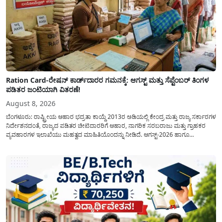
Ration Card-ರೇಷನ್ ಕಾರ್ಡ್‍ದಾರರ ಗಮನಕ್ಕೆ: ಆಗಸ್ಟ್ ಮತ್ತು ಸೆಪ್ಟೆಂಬರ್ ತಿಂಗಳ
ಪಡಿತರ ಜಂಟಿಯಾಗಿ ವಿತರಣೆ!
August 8, 2026
ಬೆಂಗಳೂರು: ರಾಷ್ಟ್ರೀಯ ಆಹಾರ ಭದ್ರತಾ ಕಾಯ್ದೆ 2013ರ ಅಡಿಯಲ್ಲಿ ಕೇಂದ್ರ ಮತ್ತು ರಾಜ್ಯ ಸರ್ಕಾರಗಳ
ನಿರ್ದೇಶನದಂತೆ, ರಾಜ್ಯದ ಪಡಿತರ ಚೀಟಿದಾರರಿಗೆ ಆಹಾರ, ನಾಗರಿಕ ಸರಬರಾಜು ಮತ್ತು ಗ್ರಾಹಕರ
ವ್ಯವಹಾರಗಳ ಇಲಾಖೆಯು ಮಹತ್ವದ ಮಾಹಿತಿಯೊಂದನ್ನು ನೀಡಿದೆ. ಆಗಸ್ಟ್-2026 ಹಾಗೂ
ಸೆಪ್ಟೆಂಬರ್-2026 ಈ ಎರಡೂ ತಿಂಗಳ ಆಹಾರ ಧಾನ್ಯಗಳ ವಿತರಣೆಯನ್ನು ಆಗಸ್ಟ್ ಮಾಹೆಯಲ್ಲೇ ಒಟ್ಟಿಗೆ
(ಜಂಟಿಯಾಗಿ) ನೀಡಲು ನಿರ್ಧರಿಸಲಾಗಿದೆ....