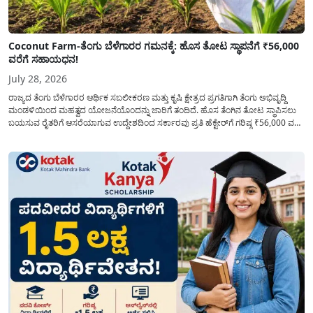
Coconut Farm-ತೆಂಗು ಬೆಳೆಗಾರರ ಗಮನಕ್ಕೆ: ಹೊಸ ತೋಟ ಸ್ಥಾಪನೆಗೆ ₹56,000
ವರೆಗೆ ಸಹಾಯಧನ!
July 28, 2026
ರಾಜ್ಯದ ತೆಂಗು ಬೆಳೆಗಾರರ ಆರ್ಥಿಕ ಸಬಲೀಕರಣ ಮತ್ತು ಕೃಷಿ ಕ್ಷೇತ್ರದ ಪ್ರಗತಿಗಾಗಿ ತೆಂಗು ಅಭಿವೃದ್ದಿ
ಮಂಡಳಿಯಿಂದ ಮಹತ್ವದ ಯೋಜನೆಯೊಂದನ್ನು ಜಾರಿಗೆ ತಂದಿದೆ. ಹೊಸ ತೆಂಗಿನ ತೋಟ ಸ್ಥಾಪಿಸಲು
ಬಯಸುವ ರೈತರಿಗೆ ಆಸರೆಯಾಗುವ ಉದ್ದೇಶದಿಂದ ಸರ್ಕಾರವು ಪ್ರತಿ ಹೆಕ್ಟೇರ್‌ಗೆ ಗರಿಷ್ಠ ₹56,000 ವರೆಗೆ
ಧನಸಹಾಯ ಪಡೆಯಲು ಅರ್ಜಿಯನ್ನು ಆಹ್ವಾನಿಸಿದೆ. ತೆಂಗು ಅಭಿವೃದ್ದಿ ಮಂಡಳಿಯ ಯೋಜನೆ
ಅಡಿಯಲ್ಲಿ ನೀಡಲಾಗುವ...