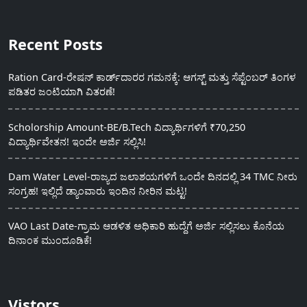
Recent Posts
Ration Card-ರೇಷನ್ ಕಾರ್ಡ್‍ದಾರರ ಗಮನಕ್ಕೆ: ಆಗಸ್ಟ್ ಮತ್ತು ಸೆಪ್ಟೆಂಬರ್ ತಿಂಗಳ
ಪಡಿತರ ಜಂಟಿಯಾಗಿ ವಿತರಣೆ!
Scholorship Amount-BE/B.Tech ವಿದ್ಯಾರ್ಥಿಗಳಿಗೆ ₹70,250
ವಿದ್ಯಾರ್ಥಿವೇತನ! ಇಂದೇ ಅರ್ಜಿ ಸಲ್ಲಿಸಿ!
Dam Water Level-ರಾಜ್ಯದ ಜಲಾಶಯಗಳಿಗೆ ಒಂದೇ ದಿನದಲ್ಲಿ 34 TMC ನೀರು
ಸಂಗ್ರಹ! ಇಲ್ಲಿದೆ ಡ್ಯಾಂವಾರು ಇಂದಿನ ನೀರಿನ ಮಟ್ಟ!
VAO Last Date-ಗ್ರಾಮ ಆಡಳಿತ ಅಧಿಕಾರಿ ಹುದ್ದೆಗೆ ಅರ್ಜಿ ಸಲ್ಲಿಸಲು ಕೊನೆಯ
ದಿನಾಂಕ ಮುಂದೂಡಿಕೆ!
Vistors