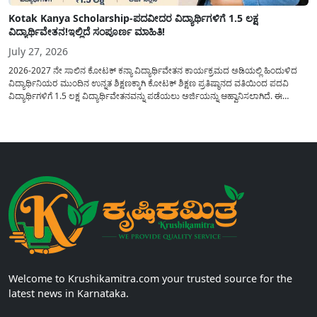
Kotak Kanya Scholarship-ಪದವೀದರ ವಿದ್ಯಾರ್ಥಿಗಳಿಗೆ 1.5 ಲಕ್ಷ
ವಿದ್ಯಾರ್ಥಿವೇತನ!ಇಲ್ಲಿದೆ ಸಂಪೂರ್ಣ ಮಾಹಿತಿ!
July 27, 2026
2026-2027 ನೇ ಸಾಲಿನ ಕೋಟಕ್ ಕನ್ಯಾ ವಿದ್ಯಾರ್ಥಿವೇತನ ಕಾರ್ಯಕ್ರಮದ ಅಡಿಯಲ್ಲಿ ಹಿಂದುಳಿದ
ವಿದ್ಯಾರ್ಥಿನಿಯರ ಮುಂದಿನ ಉನ್ನತ ಶಿಕ್ಷಣಕ್ಕಾಗಿ ಕೋಟಕ್ ಶಿಕ್ಷಣ ಪ್ರತಿಷ್ಠಾನದ ವತಿಯಿಂದ ಪದವಿ
ವಿದ್ಯಾರ್ಥಿಗಳಿಗೆ 1.5 ಲಕ್ಷ ವಿದ್ಯಾರ್ಥಿವೇತನವನ್ನು ಪಡೆಯಲು ಅರ್ಜಿಯನ್ನು ಆಹ್ವಾನಿಸಲಾಗಿದೆ. ಈ
ವಿದ್ಯಾರ್ಥಿವೇತನವು 12 ನೇ ತರಗತಿಯಲ್ಲಿ ಉತ್ತೀರ್ಣರಾಗಿರುವ ಮತ್ತು ಪ್ರತಿಷ್ಠಿತ ವೃತ್ತಿಪರ ಪದವಿ
ಕೋರ್ಸ್‌ಗಳಲ್ಲಿ ಸೇರಲು ಬಯಸುವ ಅರ್ಹ ವಿದ್ಯಾರ್ಥಿನಿಯರು...
Welcome to Krushikamitra.com your trusted source for the
latest news in Karnataka.