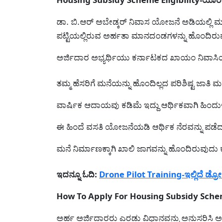
ಡಾ. ಬಿ.ಆರ್ ಅಬೇಡ್ಕರ್ ನಿವಾಸ ಯೋಜನೆ ಅಡಿಯಲ್ಲಿ ಮನೆ
ಪಟ್ಟಿಯಲ್ಲಿರುವ ಅರ್ಹತಾ ಮಾನದಂಡಗಳನ್ನು ಹೊಂದಿರುವ
ಅರ್ಜಿದಾರ ಅಭ್ಯರ್ಥಿಯು ಕರ್ನಾಟಕದ ಖಾಯಂ ನಿವಾಸಿ
ತಮ್ಮ ಹೆಸರಿಗೆ ಮನೆಯನ್ನು ಹೊಂದಿಲ್ಲದ ಪರಿಶಿಷ್ಟ ಜಾತಿ ಮ
ವಾರ್ಷಿಕ ಆದಾಯವು ಕಡಿಮೆ ಇದ್ದು ಆರ್ಥಿಕವಾಗಿ ಹಿಂದುಳಿ
ಈ ಹಿಂದೆ ವಸತಿ ಯೋಜನೆಯಡಿ ಆರ್ಥಿಕ ನೆರವನ್ನು ಪಡೆದವರ
ಮನೆ ನಿರ್ಮಾಣಕ್ಕಾಗಿ ಖಾಲಿ ಜಾಗವನ್ನು ಹೊಂದಿರುವುದು 
ಇದನ್ನೂ ಓದಿ:
Drone Pilot Training-ಇಲ್ಲಿದೆ ಡ್ರೋ
How To Apply For Housing Subsidy Scheme-ಎ
ಅರ್ಹ ಅರ್ಜಿದಾರರು ಎರಡು ವಿಧಾನವನ್ನು ಅನುಸರಿಸಿ ಅರ