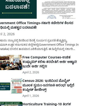
ernment Office Timings-ಸರ್ಕಾರಿ ಕಚೇರಿಗಳ ಕೆಲಸದ
ಿಯಲ್ಲಿ ಮಹತ್ವದ ಬದಲಾವಣೆ!
il 2, 2026
ಳೂರು: ರಾಜ್ಯದಲ್ಲಿ ದಿನದಿಂದ ದಿನಕ್ಕೆ ಸೂರ್ಯನ ಪ್ರಖರತೆ ಹೆಚ್ಚುತ್ತಿದ್ದು,
ಷವಾಗಿ ಉತ್ತರ ಕರ್ನಾಟಕದ ಜಿಲ್ಲೆಗಳಲ್ಲಿ(Government Office Timings In
ataka) ಬಿಸಿಲಿನ ತಾಪಮಾನ ಏರಿಕೆಯಾಗುತ್ತಿದೆ. ಈ ಹಿನ್ನೆಲೆಯಲ್ಲಿ ಸರ್ಕಾರಿ
ರರ ಹಿತದೃಷ್ಟಿಯಿಂದ ಹಾಗೂ ಸಾರ್ವಜನಿಕರ ಅನುಕೂಲಕ್ಕಾಗಿ ಕರ್ನಾಟಕ
Free Computer Courses-ಉಚಿತ
ಾರವು ಮಹತ್ವದ ನಿರ್ಧಾರವೊಂದನ್ನು ಕೈಗೊಂಡಿದೆ. ಕಿತ್ತೂರು ಕರ್ನಾಟಕ ಮತ್ತು
ಕಂಪ್ಯೂಟರ್ ಕಲಿಕಾ ತರಬೇತಿಗೆ ಅರ್ಜಿ ಆಹ್ವಾನ!
ಾಣ ಕರ್ನಾಟಕದ ಒಟ್ಟು 9 ಜಿಲ್ಲೆಗಳಲ್ಲಿ ಏಪ್ರಿಲ್...
ಇಂದೇ ಅರ್ಜಿ ಸಲ್ಲಿಸಿ!
April 2, 2026
Census-2026: ಇಂದಿನಿಂದ ಮೊಬೈಲ್
ಮೂಲಕ ಸ್ವಯಂ-ಜನಗಣತಿ ಆರಂಭ! ಇಲ್ಲಿದೆ
ಕಂಪ್ಲೀಟ್ ಡೀಟೇಲ್ಸ್!
April 1, 2026
Horticulture Training-10 ತಿಂಗಳ