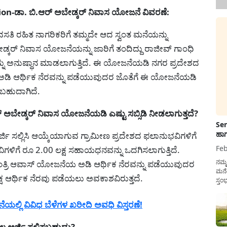
n-ಡಾ. ಬಿ.ಆರ್ ಅಬೇಡ್ಕರ್ ನಿವಾಸ ಯೋಜನೆ ವಿವರಣೆ:
ಿದ ವಸತಿ ರಹಿತ ನಾಗರಿಕರಿಗೆ ತಮ್ಮದೇ ಆದ ಸ್ವಂತ ಮನೆಯನ್ನು
ಬೇಡ್ಕರ್ ನಿವಾಸ ಯೋಜನೆಯನ್ನು ಜಾರಿಗೆ ತಂದಿದ್ದು ರಾಜೀವ್ ಗಾಂಧಿ
ಅನುಷ್ಥಾನ ಮಾಡಲಾಗುತ್ತಿದೆ. ಈ ಯೋಜನೆಯಡಿ ನಗರ ಪ್ರದೇಶದ
ಅಡಿ ಆರ್ಥಿಕ ನೆರವನ್ನು ಪಡೆಯುವುದರ ಜೊತೆಗೆ ಈ ಯೋಜನೆಯಡಿ
ಯಬಹುದಾಗಿದೆ.
ಬೇಡ್ಕರ್ ನಿವಾಸ ಯೋಜನೆಯಡಿ ಎಷ್ಟು ಸಬ್ಸಿಡಿ ನೀಡಲಾಗುತ್ತದೆ?
Sen
ಹಾಗ
್ಜಿ ಸಲ್ಲಿಸಿ ಆಯ್ಕೆಯಾಗುವ ಗ್ರಾಮೀಣ ಪ್ರದೇಶದ ಫಲಾನುಭವಿಗಳಿಗೆ
Feb
ಿಗಳಿಗೆ ರೂ 2.00 ಲಕ್ಷ ಸಹಾಯಧನವನ್ನು ಒದಗಿಸಲಾಗುತ್ತಿದೆ.
ನಮ್
ಂತ್ರಿ ಆವಾಸ್ ಯೋಜನೆಯ ಅಡಿ ಆರ್ಥಿಕ ನೆರವನ್ನು ಪಡೆಯುವುದರ
ಮನೆ
ಷ ಆರ್ಥಿಕ ನೆರವು ಪಡೆಯಲು ಅವಕಾಶವಿರುತ್ತದೆ.
ಸ್ತಂ
ದುಡ
ನೆಮ್
್ಲಿ ವಿವಿಧ ಬೆಳೆಗಳ ಖರೀದಿ ಅವಧಿ ವಿಸ್ತರಣೆ!
ಸರ್ಕ
 ಅರ್ಜಿ ಸಲ್ಲಿಸಬಹುದು?