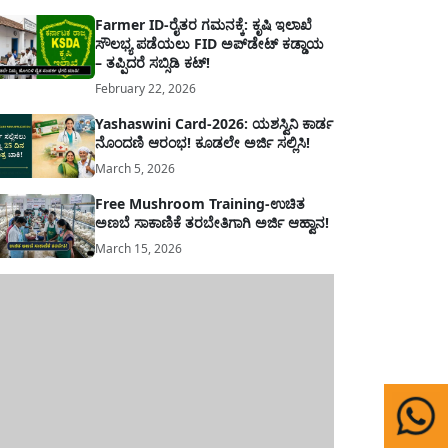
Farmer ID-ರೈತರ ಗಮನಕ್ಕೆ: ಕೃಷಿ ಇಲಾಖೆ
ಸೌಲಭ್ಯ ಪಡೆಯಲು FID ಅಪ್‌ಡೇಟ್ ಕಡ್ಡಾಯ
– ತಪ್ಪಿದರೆ ಸಬ್ಸಿಡಿ ಕಟ್!
February 22, 2026
Yashaswini Card-2026: ಯಶಸ್ವಿನಿ ಕಾರ್ಡ
ನೊಂದಣಿ ಆರಂಭ! ಕೂಡಲೇ ಅರ್ಜಿ ಸಲ್ಲಿಸಿ!
March 5, 2026
Free Mushroom Training-ಉಚಿತ
ಅಣಬೆ ಸಾಕಾಣಿಕೆ ತರಬೇತಿಗಾಗಿ ಅರ್ಜಿ ಆಹ್ವಾನ!
March 15, 2026