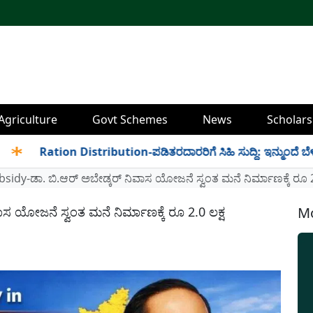
Agriculture
Govt Schemes
News
Scholars
Ration Distribution-ಪಡಿತರದಾರರಿಗೆ ಸಿಹಿ ಸುದ್ದಿ: ಇನ್ಮುಂದೆ ಬೆಳಿಗ್ಗೆ 6
sidy-ಡಾ. ಬಿ.ಆರ್ ಅಬೇಡ್ಕರ್ ನಿವಾಸ ಯೋಜನೆ ಸ್ವಂತ ಮನೆ ನಿರ್ಮಾಣಕ್ಕೆ ರೂ
 ಯೋಜನೆ ಸ್ವಂತ ಮನೆ ನಿರ್ಮಾಣಕ್ಕೆ ರೂ 2.0 ಲಕ್ಷ
Mo