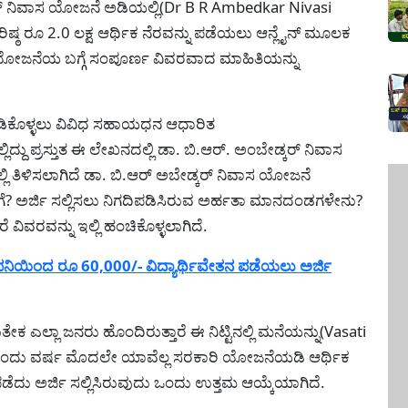
ರ್ ನಿವಾಸ ಯೋಜನೆ ಅಡಿಯಲ್ಲಿ(Dr B R Ambedkar Nivasi
ಿಷ್ಠ ರೂ 2.0 ಲಕ್ಷ ಆರ್ಥಿಕ ನೆರವನ್ನು ಪಡೆಯಲು ಆನ್ಲೈನ್ ಮೂಲಕ
ಈ ಯೋಜನೆಯ ಬಗ್ಗೆ ಸಂಪೂರ್ಣ ವಿವರವಾದ ಮಾಹಿತಿಯನ್ನು
ಾಡಿಕೊಳ್ಳಲು ವಿವಿಧ ಸಹಾಯಧನ ಆಧಾರಿತ
ದು ಪ್ರಸ್ತುತ ಈ ಲೇಖನದಲ್ಲಿ ಡಾ. ಬಿ.ಆರ್. ಅಂಬೇಡ್ಕರ್ ನಿವಾಸ
 ತಿಳಿಸಲಾಗಿದೆ ಡಾ. ಬಿ.ಆರ್ ಅಬೇಡ್ಕರ್ ನಿವಾಸ ಯೋಜನೆ
ಗೆ? ಅರ್ಜಿ ಸಲ್ಲಿಸಲು ನಿಗದಿಪಡಿಸಿರುವ ಅರ್ಹತಾ ಮಾನದಂಡಗಳೇನು?
 ವಿವರವನ್ನು ಇಲ್ಲಿ ಹಂಚಿಕೊಳ್ಳಲಾಗಿದೆ.
ನಿಯಿಂದ ರೂ 60,000/- ವಿದ್ಯಾರ್ಥಿವೇತನ ಪಡೆಯಲು ಅರ್ಜಿ
ತೇಕ ಎಲ್ಲಾ ಜನರು ಹೊಂದಿರುತ್ತಾರೆ ಈ ನಿಟ್ಟಿನಲ್ಲಿ ಮನೆಯನ್ನು(Vasati
ಒಂದು ವರ್ಷ ಮೊದಲೇ ಯಾವೆಲ್ಲ ಸರಕಾರಿ ಯೋಜನೆಯಡಿ ಆರ್ಥಿಕ
ಪಡೆದು ಅರ್ಜಿ ಸಲ್ಲಿಸಿರುವುದು ಒಂದು ಉತ್ತಮ ಆಯ್ಕೆಯಾಗಿದೆ.