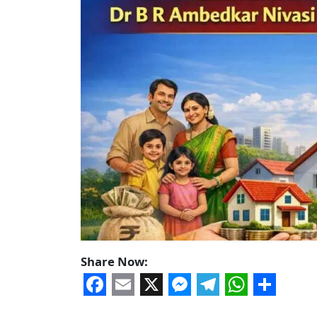
Share Now:
Facebook
Email
X
Messenger
Telegram
WhatsA
Share