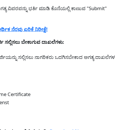
ಗತ್ಯ ವಿವರವನ್ನು ಭರ್ತಿ ಮಾಡಿ ಕೊನೆಯಲ್ಲಿ ಕಾಣುವ "Submit"
ಕ ನೆರವು ಏರಿಕೆ ನಿರೀಕ್ಷೆ!
 ಸಲ್ಲಿಸಲು ಬೇಕಾಗುವ ದಾಖಲೆಗಳು:
್ಜಿಯನ್ನು ಸಲ್ಲಿಸಲು ನಾಗರಿಕರು ಒದಗಿಸಬೇಕಾದ ಅಗತ್ಯ ದಾಖಲೆಗಳ
me Certificate
enst