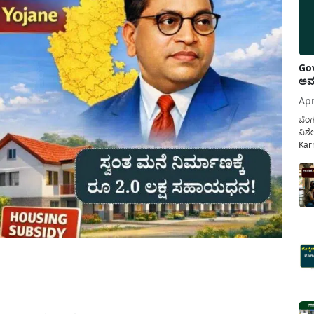
Gov
ಅವಧ
Apr
ಬೆಂಗ
ವಿಶೇ
Karn
ನೌಕ
ಸರ್ಕ
ಕಲ್ಯ
pp