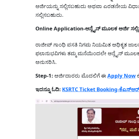
ಅರ್ಜಿಯನ್ನು ಸಲ್ಲಿಸಬಹುದು ಅಥವಾ ಎರಡನೇಯ ವಿಧಾನ ನ
ಸಲ್ಲಿಸಬಹುದು.
Online Application-ಆನ್ಲೈನ್ ಮೂಲಕ ಅರ್ಜಿ ಸಲ್ಲಿ
ರಾಜೀವ್ ಗಾಂಧಿ ವಸತಿ ನಿಗಮ ನಿಯಮಿತ ಅಧಿಕೃತ ಜಾಲತಾ
ಫಲಾನುಭವಿಗಳು ತಮ್ಮ ಮನೆಯಿಂದಲೇ ಆನ್ಲೈನ್ ಮೂಲಕ ಅರ್
ಅನುಸರಿಸಿ.
Step-1:
ಅರ್ಜಿದಾರರು ಮೊದಲಿಗೆ ಈ
Apply Now
ಲ
ಇದನ್ನೂ ಓದಿ:
KSRTC Ticket Booking-ಕೆಎಸ್‌ಆರ್‌