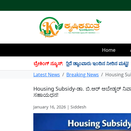
Home
4 TMC ನೀರು ಸಂಗ್ರಹ! ಇಲ್ಲಿದೆ ಡ್ಯಾಂವಾರು ಇಂದಿನ ನೀರಿನ ಮಟ್ಟ!
ಬ್ರೇಕಿಂಗ್ ನ್ಯೂಸ್:
✱
Latest News
Breaking News
Housing Sub
Housing Subsidy-ಡಾ. ಬಿ.ಆರ್ ಅಬೇಡ್ಕರ್ ನಿವಾಸ
ಸಹಾಯಧನ!
January 16, 2026 | Siddesh