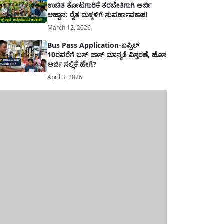
ಉಚಿತ ತೋಟಗಾರಿಕೆ ತರಬೇತಿಗಾಗಿ ಅರ್ಜಿ
ಆಹ್ವಾನ: ರೈತ ಮಕ್ಕಳಿಗೆ ಸುವರ್ಣಾವಕಾಶ!
March 12, 2026
Bus Pass Application-ಏಪ್ರಿಲ್
10ರವರೆಗೆ ಬಸ್ ಪಾಸ್ ಮಾನ್ಯತೆ ವಿಸ್ತರಣೆ, ಹೊಸ
ಅರ್ಜಿ ಸಲ್ಲಿಕೆ ಹೇಗೆ?
April 3, 2026