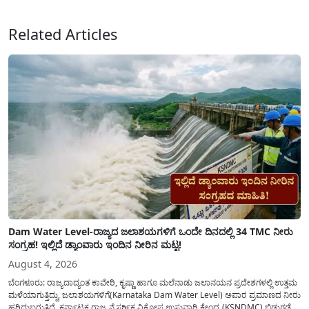
ಸಲ್ಲಿಸಲು...
Related Articles
Dam Water Level-ರಾಜ್ಯದ ಜಲಾಶಯಗಳಿಗೆ ಒಂದೇ ದಿನದಲ್ಲಿ 34 TMC ನೀರು
ಸಂಗ್ರಹ! ಇಲ್ಲಿದೆ ಡ್ಯಾಂವಾರು ಇಂದಿನ ನೀರಿನ ಮಟ್ಟ!
August 4, 2026
ಬೆಂಗಳೂರು: ರಾಜ್ಯದಾದ್ಯಂತ ಕಾವೇರಿ, ಕೃಷ್ಣಾ ಹಾಗೂ ಮಲೆನಾಡು ಜಲಾನಯನ ಪ್ರದೇಶಗಳಲ್ಲಿ ಉತ್ತಮ
ಮಳೆಯಾಗುತ್ತಿದ್ದು, ಜಲಾಶಯಗಳಿಗೆ(Karnataka Dam Water Level) ಅಪಾರ ಪ್ರಮಾಣದ ನೀರು
ಹರಿದುಬರುತ್ತಿದೆ. ಕರ್ನಾಟಕ ರಾಜ್ಯ ನೈಸರ್ಗಿಕ ವಿಕೋಪ ಉಸ್ತುವಾರಿ ಕೇಂದ್ರ (KSNDMC) ಬಿಡುಗಡೆ