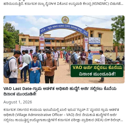
ಹರಿದುಬರುತ್ತಿದೆ. ಕರ್ನಾಟಕ ರಾಜ್ಯ ನೈಸರ್ಗಿಕ ವಿಕೋಪ ಉಸ್ತುವಾರಿ ಕೇಂದ್ರ (KSNDMC) ಬಿಡುಗಡೆ
ಮಾಡಿರುವ ಆಗಸ್ಟ್ 04, 2026ರ ವರದಿಯಂತೆ, ರಾಜ್ಯದ ಪ್ರಮುಖ 14 ಜಲಾಶಯಗಳಿಗೆ ಒಂದೇ
ದಿನದಲ್ಲಿ ಬರೋಬ್ಬರಿ 34.8 TMC...
VAO Last Date-ಗ್ರಾಮ ಆಡಳಿತ ಅಧಿಕಾರಿ ಹುದ್ದೆಗೆ ಅರ್ಜಿ ಸಲ್ಲಿಸಲು ಕೊನೆಯ
ದಿನಾಂಕ ಮುಂದೂಡಿಕೆ!
August 1, 2026
ಕರ್ನಾಟಕ ಸರ್ಕಾರದ ಕಂದಾಯ ಇಲಾಖೆಯಲ್ಲಿ ಖಾಲಿ ಇರುವ ‘ಗ್ರೂಪ್-ಸಿ’ ವೃಂದದ ಗ್ರಾಮ ಆಡಳಿತ
ಅಧಿಕಾರಿ (Village Administrative Officer – VAO) ನೇರ ನೇಮಕಾತಿ ಹುದ್ದೆಗಳಿಗೆ ಅರ್ಜಿ
ಸಲ್ಲಿಸಲು ಕಾಯುತ್ತಿದ್ದ ಉದ್ಯೋಗಾಕಾಂಕ್ಷಿಗಳಿಗೆ ಕರ್ನಾಟಕ ಪರೀಕ್ಷಾ ಪ್ರಾಧಿಕಾರ (KEA) ಬಿಗ್ ರಿಲೀಫ್
ನೀಡಿದೆ. ಅರ್ಜಿ ಸಲ್ಲಿಕೆಯ ಅವಧಿಯನ್ನು ವಿಸ್ತರಿಸಿ ಅಧಿಕೃತ ಪ್ರಕಟಣೆ ಹೊರಡಿಸಿದ್ದು, ಇದುವರೆಗೆ ಅರ್ಜಿ