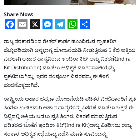
Share Now:
Facebook
Email
X
Messenger
Telegram
WhatsApp
Share
ರಾಜ್ಯ ಸರಕಾರದಿಂದ ರೇಶನ್ ಕಾರ್ಡ ಹೊಂದಿರುವ ಗ್ರಾಹಕರಿಗೆ
ಹೆಚ್ಚುವರಿಯಾಗಿ ಅನ್ನಭಾಗ್ಯ ಯೋಜನೆಯಡಿ ನೀಡುತ್ತಿರುವ 5 ಕೆಜಿ ಅಕ್ಕಿಯ
ಬದಲಾಗಿ ಆಹಾರ ಧಾನ್ಯವಿರುವ ಇಂದಿರಾ ಕಿಟ್ ಅನ್ನು ವಿತರಣೆ(Indira
Kit Distribution) ಮಾಡಲು ಅಧಿಕೃತ ಮಾರ್ಗಸೂಚಿಯನ್ನು
ಪ್ರಕಟಿಸಲಾಗಿದ್ದು, ಇದರ ಸಂಪೂರ್ಣ ವಿವರವನ್ನು ಈ ಕೆಳಗೆ
ಹಂಚಿಕೊಳ್ಳಲಾಗಿದೆ.
ರಾಷ್ಟ್ರೀಯ ಆಹಾರ ಭದ್ರತಾ ಯೋಜನೆಯಡಿ ಪಡಿತರ ಚೀಟಿದಾರರಿಗೆ ಪ್ರತಿ
ತಿಂಗಳು ಉಚಿತವಾಗಿ ಆಹಾರ ಧಾನ್ಯಗಳನ್ನು ವಿತರಣೆ ಮಾಡಲಾಗುತ್ತದೆ ಈ
ನಿಟ್ಟಿನಲ್ಲಿ ಅಕ್ಕಿಯ ಬದಲು ಪ್ರತಿ ತಿಂಗಳು ವಿತರಣೆ ಮಾಡುತ್ತಿರುವ
ಪಡಿತರದ ಜೊತೆಗೆ ಇಂದಿರಾ ಕಿಟ್(Indira Kit)ಅನ್ನು ವಿತರಿಸಲು ರಾಜ್ಯ
ಸರಕಾರ ಅಧಿಕೃತ ಸಭೆಯನ್ನು ನಡೆಸಿ ಮಾರ್ಗಸೂಚಿಯನ್ನು