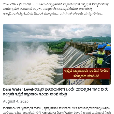
2026-2027 ನೇ ಸಾಲಿನ BE/B.Tech ವಿದ್ಯಾರ್ಥಿಗಳಿಗೆ ಪ್ಯಾನಾಸೋನಿಕ್ ರಟ್ಟಿ ಛತ್ರ್ ವಿದ್ಯಾರ್ಥಿವೇತನ
ಕಾರ್ಯಕ್ರಮದ ವತಿಯಿಂದ 70,250 ವಿದ್ಯಾರ್ಥಿವೇತನವನ್ನು ಪಡೆಯಲು ಅರ್ಜಿಯನ್ನು
ಆಹ್ವಾನಿಸಲಾಗಿದ್ದು, ಕೊನೆಯ ದಿನಾಂಕ ಮುಕ್ತಾಯವಾಗುವುದ ಒಳಗಾಗಿ ಅರ್ಜಿಯನ್ನು ಸಲ್ಲಿಸಲು
ಕೋರಿದೆ. ಆರ್ಥಿಕವಾಗಿ ಹಿಂದುಳಿದ ಹಾಗೂ ಬಡ ಕುಟುಂಬ ವರ್ಗದ ವಿದ್ಯಾರ್ಥಿಗಳು ಅವರ ಮುಂದಿನ
ಶಿಕ್ಷಣವನ್ನು ಮುಂದುವರಿಸಲು ಯಾವುದೇ ಅಡಚಣೆಯಾಗದಂತೆ ನೋಡಿಕೊಳ್ಳಲು ಈ ಯೋಜನೆಯನ್ನು
ಜಾರಿಗೆ...
Dam Water Level-ರಾಜ್ಯದ ಜಲಾಶಯಗಳಿಗೆ ಒಂದೇ ದಿನದಲ್ಲಿ 34 TMC ನೀರು
ಸಂಗ್ರಹ! ಇಲ್ಲಿದೆ ಡ್ಯಾಂವಾರು ಇಂದಿನ ನೀರಿನ ಮಟ್ಟ!
August 4, 2026
ಬೆಂಗಳೂರು: ರಾಜ್ಯದಾದ್ಯಂತ ಕಾವೇರಿ, ಕೃಷ್ಣಾ ಹಾಗೂ ಮಲೆನಾಡು ಜಲಾನಯನ ಪ್ರದೇಶಗಳಲ್ಲಿ ಉತ್ತಮ
ಮಳೆಯಾಗುತ್ತಿದ್ದು, ಜಲಾಶಯಗಳಿಗೆ(Karnataka Dam Water Level) ಅಪಾರ ಪ್ರಮಾಣದ ನೀರು