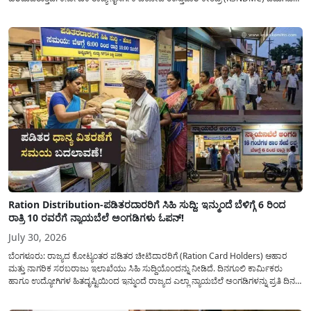
ಮಾಡಿರುವ ಆಗಸ್ಟ್ 04, 2026ರ ವರದಿಯಂತೆ, ರಾಜ್ಯದ ಪ್ರಮುಖ 14 ಜಲಾಶಯಗಳಿಗೆ ಒಂದೇ
ದಿನದಲ್ಲಿ ಬರೋಬ್ಬರಿ 34.8 TMC...
Ration Distribution-ಪಡಿತರದಾರರಿಗೆ ಸಿಹಿ ಸುದ್ದಿ: ಇನ್ಮುಂದೆ ಬೆಳಿಗ್ಗೆ 6 ರಿಂದ
ರಾತ್ರಿ 10 ರವರೆಗೆ ನ್ಯಾಯಬೆಲೆ ಅಂಗಡಿಗಳು ಓಪನ್!
July 30, 2026
ಬೆಂಗಳೂರು: ರಾಜ್ಯದ ಕೋಟ್ಯಂತರ ಪಡಿತರ ಚೀಟಿದಾರರಿಗೆ (Ration Card Holders) ಆಹಾರ
ಮತ್ತು ನಾಗರಿಕ ಸರಬರಾಜು ಇಲಾಖೆಯು ಸಿಹಿ ಸುದ್ದಿಯೊಂದನ್ನು ನೀಡಿದೆ. ದಿನಗೂಲಿ ಕಾರ್ಮಿಕರು
ಹಾಗೂ ಉದ್ಯೋಗಿಗಳ ಹಿತದೃಷ್ಟಿಯಿಂದ ಇನ್ಮುಂದೆ ರಾಜ್ಯದ ಎಲ್ಲಾ ನ್ಯಾಯಬೆಲೆ ಅಂಗಡಿಗಳನ್ನು ಪ್ರತಿ ದಿನ
ಬೆಳಿಗ್ಗೆ 6:00 ಗಂಟೆಯಿಂದ ರಾತ್ರಿ 10:00 ಗಂಟೆಯವರೆಗೆ ಕಡ್ಡಾಯವಾಗಿ ತೆರೆದಿಟ್ಟು ಪಡಿತರ ಧಾನ್ಯ
ವಿತರಿಸುವಂತೆ ಇಲಾಖೆಯ...