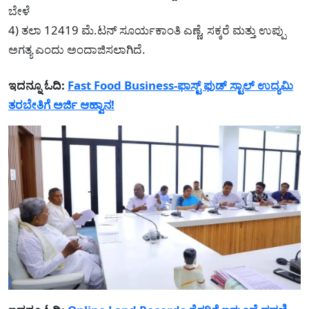
ಬೇಳೆ
4) ತಲಾ 12419 ಮೆ.ಟನ್ ಸೂರ್ಯಕಾಂತಿ ಎಣ್ಣೆ, ಸಕ್ಕರೆ ಮತ್ತು ಉಪ್ಪು
ಅಗತ್ಯ ಎಂದು ಅಂದಾಜಿಸಲಾಗಿದೆ.
ಇದನ್ನೂ ಓದಿ:
Fast Food Business-ಫಾಸ್ಟ್ ಫುಡ್ ಸ್ಟಾಲ್ ಉದ್ಯಮಿ
ತರಬೇತಿಗೆ ಅರ್ಜಿ ಆಹ್ವಾನ!