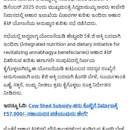
ಡಿಸೆಂಬರ್ 2025 ರಂದು ಮುಖ್ಯಮಂತ್ರಿ ಸಿದ್ದರಾಮಯ್ಯ ಅವರು ಕಾವೇರಿ
ನಿವಾಸದಲ್ಲಿ ಆಹಾರ ಇಲಾಖೆಯ ವಿಚಾರಗಳ ಕುರಿತು ಇಂದಿರಾ ಆಹಾರ
ಕಿಟ್ ಯೋಜನೆಯ ಅನುಷ್ಠಾನ ಕುರಿತು ಸಭೆ ನಡೆಸಿದರು.
ಸಭೆಯಲ್ಲಿ ಅನ್ನಭಾಗ್ಯ ಯೋಜನೆಯಡಿ ಹೆಚ್ಚುವರಿ 5ಕೆ.ಜಿ ಅಕ್ಕಿ ಬದಲಾಗಿ
ಇಂದಿರಾ (Integrated nutrition and dietary initiative for
revitalizing annabhagya benefeciaries) ಆಹಾರ ಕಿಟ್
ವಿತರಿಸುವ ಕುರಿತು ಈಗಾಗಲೇ ಸಂಪುಟದಲ್ಲಿ ನಿರ್ಣಯ
ಕೈಗೊಳ್ಳಲಾಗಿದ್ದು,ಈ ಯೋಜನೆಯಡಿ ಕುಟುಂಬದ ಸದಸ್ಯರ ಸಂಖ್ಯೆಗೆ
ಅನುಗುಣವಾಗಿ ಐದು ಕೆಜಿ ಅಕ್ಕಿ ಬದಲಾಗಿ ತೊಗರಿ ಬೇಳೆ, ಸೂರ್ಯಕಾಂತಿ
ಎಣ್ಣೆ, ಸಕ್ಕರೆ, ಉಪ್ಪು ನೀಡಲು ಕ್ರಮ ಕೈಗೊಳ್ಳಲು ಸೂಕ್ತ ನಿರ್ದೇಶನ
ನೀಡಿದರು.
ಇದನ್ನೂ ಓದಿ:
Cow Shed Subsidy-ಹಸು ಕೊಟ್ಟಿಗೆ ನಿರ್ಮಾಣಕ್ಕೆ
₹57,000/- ಸಹಾಯಧನ ಪಡೆಯುವುದು ಹೇಗೆ?
ಜೊತೆಗೆ ಆಹಾರ ಕಿಟ್‍ನಲ್ಲಿ ಪೌಷ್ಟಿಕಾಂಶಗಳಿಂದ ಕೂಡಿರುವ ತೊಗರಿ ಬೇಳೆ