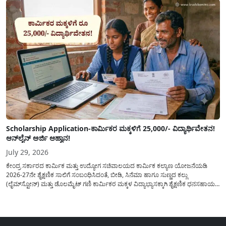
Scholarship Application-ಕಾರ್ಮಿಕರ ಮಕ್ಕಳಿಗೆ 25,000/- ವಿದ್ಯಾರ್ಥಿವೇತನ!
ಆನ್‍ಲೈನ್ ಅರ್ಜಿ ಆಹ್ವಾನ!
July 29, 2026
ಕೇಂದ್ರ ಸರ್ಕಾರದ ಕಾರ್ಮಿಕ ಮತ್ತು ಉದ್ಯೋಗ ಸಚಿವಾಲಯದ ಕಾರ್ಮಿಕ ಕಲ್ಯಾಣ ಯೋಜನೆಯಡಿ
2026-27ನೇ ಶೈಕ್ಷಣಿಕ ಸಾಲಿಗೆ ಸಂಬಂಧಿಸಿದಂತೆ, ಬೀಡಿ, ಸಿನೆಮಾ ಹಾಗೂ ಸುಣ್ಣದ ಕಲ್ಲು
(ಲೈಮ್‍ಸ್ಟೋನ್) ಮತ್ತು ಡೊಲಮೈಟ್ ಗಣಿ ಕಾರ್ಮಿಕರ ಮಕ್ಕಳ ವಿದ್ಯಾಭ್ಯಾಸಕ್ಕಾಗಿ ಶೈಕ್ಷಣಿಕ ಧನಸಹಾಯ/
ವಿದ್ಯಾರ್ಥಿವೇತನ(Scholaship Online Application) ನೀಡಲು ಆನ್‍ಲೈನ್ ಮೂಲಕ ಅರ್ಜಿಗಳನ್ನು
ಆಹ್ವಾನಿಸಿದೆ. ಈ ಬಾರಿಯ ವಿದ್ಯಾರ್ಥಿವೇತನ ಯೋಜನೆಯು 1ನೇ ತರಗತಿಯ...