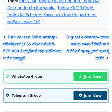
Tags:
Indira Kit
,
Indira Kit Distribution
,
Indira Kit
Distribution In Karnataka
,
Indira Kit QR Code
,
Indira Kit Scheme
,
Karnataka food department
,
ಇಂದಿರಾ ಆಹಾರ ಕಿಟ್
←
Parivartan Scholarship-
Digital e-Stamp-ಛಾಪಾ
ಪರಿವರ್ತನ್ ECSS ಯೋಜನೆಯಡಿ
ಕಾಗದ ದಾಖಲೆಗಳಿಗೆ ಈಗ
₹75,000 ವಿದ್ಯಾರ್ಥಿವೇತನ ಪಡೆಯಲು
ಡಿಜಿಟಲ್ ಇ-ಸ್ಟ್ಯಾಂಪ್ ವ್ಯವಸ್ಥೆ
ಅರ್ಜಿ ಆಹ್ವಾನ!
ಜಾರಿ!
→
Join Now
WhatsApp Group
Join Now
Telegram Group