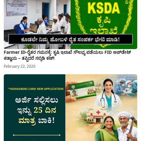
Farmer ID-ರೈತರ ಗಮನಕ್ಕೆ: ಕೃಷಿ ಇಲಾಖೆ ಸೌಲಭ್ಯ ಪಡೆಯಲು FID ಅಪ್‌ಡೇಟ್
ಕಡ್ಡಾಯ – ತಪ್ಪಿದರೆ ಸಬ್ಸಿಡಿ ಕಟ್!
February 22, 2026