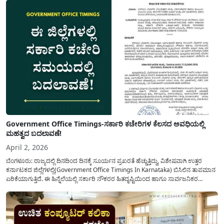
Government Office Timings-ಸರ್ಕಾರಿ ಕಚೇರಿಗಳ ಕೆಲಸದ ಅವಧಿಯಲ್ಲಿ
ಮಹತ್ವದ ಬದಲಾವಣೆ!
April 2, 2026
ಬೆಂಗಳೂರು: ರಾಜ್ಯದಲ್ಲಿ ದಿನದಿಂದ ದಿನಕ್ಕೆ ಸೂರ್ಯನ ಪ್ರಖರತೆ ಹೆಚ್ಚುತ್ತಿದ್ದು, ವಿಶೇಷವಾಗಿ ಉತ್ತರ
ಕರ್ನಾಟಕದ ಜಿಲ್ಲೆಗಳಲ್ಲಿ(Government Office Timings In Karnataka) ಬಿಸಿಲಿನ ತಾಪಮಾನ
ಏರಿಕೆಯಾಗುತ್ತಿದೆ. ಈ ಹಿನ್ನೆಲೆಯಲ್ಲಿ ಸರ್ಕಾರಿ ನೌಕರರ ಹಿತದೃಷ್ಟಿಯಿಂದ ಹಾಗೂ ಸಾರ್ವಜನಿಕರ
ಅನುಕೂಲಕ್ಕಾಗಿ ಕರ್ನಾಟಕ ಸರ್ಕಾರವು ಮಹತ್ವದ ನಿರ್ಧಾರವೊಂದನ್ನು ಕೈಗೊಂಡಿದೆ. ಕಿತ್ತೂರು ಕರ್ನಾಟಕ
ಮತ್ತು ಕಲ್ಯಾಣ ಕರ್ನಾಟಕದ ಒಟ್ಟು 9 ಜಿಲ್ಲೆಗಳಲ್ಲಿ ಏಪ್ರಿಲ್...