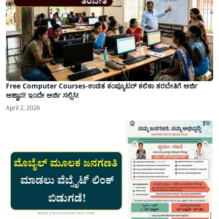
Free Computer Courses-ಉಚಿತ ಕಂಪ್ಯೂಟರ್ ಕಲಿಕಾ ತರಬೇತಿಗೆ ಅರ್ಜಿ
ಆಹ್ವಾನ! ಇಂದೇ ಅರ್ಜಿ ಸಲ್ಲಿಸಿ!
April 2, 2026