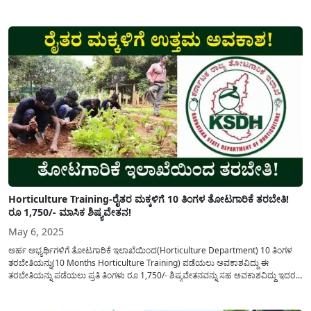
ಪಡೆಯಲು ಅರ್ಹ ರೈತರಿಂದ ಅರ್ಜಿಯನ್ನು ಅಹ್ವಾನಿಸಲಾಗಿದೆ. ತೋಟಗಾರಿಕೆ(Horticulture crops)
ಬೆಳೆಗಳನ್ನು ಬೆಳೆಯುತ್ತಿರುವವರು ಹಾಗೂ ಹೊಸದಾಗಿ ತೋಟಗಾರಿಕೆ ಬೆಳೆಯನ್ನು ಬೆಳೆಯಲು
ಆಸಕ್ತಿಯನ್ನು...
Horticulture Training-ರೈತರ ಮಕ್ಕಳಿಗೆ 10 ತಿಂಗಳ ತೋಟಗಾರಿಕೆ ತರಬೇತಿ!
ರೂ 1,750/- ಮಾಸಿಕ ಶಿಷ್ಯವೇತನ!
May 6, 2025
ಅರ್ಹ ಅಭ್ಯರ್ಥಿಗಳಿಗೆ ತೋಟಗಾರಿಕೆ ಇಲಾಖೆಯಿಂದ(Horticulture Department) 10 ತಿಂಗಳ
ತರಬೇತಿಯನ್ನು(10 Months Horticulture Training) ಪಡೆಯಲು ಅವಕಾಶವಿದ್ದು ಈ
ತರಬೇತಿಯನ್ನು ಪಡೆಯಲು ಪ್ರತಿ ತಿಂಗಳು ರೂ 1,750/- ಶಿಷ್ಯವೇತನವನ್ನು ಸಹ ಅವಕಾಶವಿದ್ದು ಇದರ
ಕುರಿತು ಸಂಪೂರ್ಣ ವಿವರವನ್ನು ಈ ಅಂಕಣದಲ್ಲಿ ಹಂಚಿಕೊಳ್ಳಲಾಗಿದೆ. ತೋಟಗಾರಿಕೆ ಇಲಾಖೆಯ
ತೋಟಗಾರಿಕೆ ವಿಸ್ತರಣೆ ಯೋಜನೆಯಡಿ 2025-26 ನೇ ಸಾಲಿನಲ್ಲಿ ಉತ್ತರಕನ್ನಡ ಹಾಗೂ...