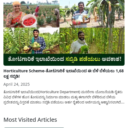
Horticulture Scheme-ತೋಟಗಾರಿಕೆ ಇಲಾಖೆಯಿಂದ ಈ ಬೆಳೆ ಬೆಳೆಯಲು 1,68
ಲಕ್ಷ ಸಬ್ಸಿಡಿ!
April 24, 2025
ತೋಟಗಾರಿಕೆ ಇಲಾಖೆಯಿಂದ(Horticulture Department) ಮನರೇಗಾ ಯೋಜನೆಯಡಿ ರೈತರು
ವಿವಿಧ ಬೆಳೆಗಳ ಹೊಸ ತೋಟವನ್ನು ನಿರ್ಮಾಣ ಮಾಡಲು ಮತ್ತು ಈಗಾಗಲೇ ಬೆಳೆದಿರುವ ಬೆಳೆಯ
ಪ್ರದೇಶವನ್ನು ವಿಸ್ತರಣೆ ಮಾಡಲು ಸಬ್ಸಿಡಿ ಪಡೆಯಲು ಅರ್ಹ ರೈತರಿಂದ ಅರ್ಜಿಯನ್ನು ಆಹ್ವಾನಿಸಲಾಗಿದೆ.
ರೈತರಿಗೆ ತೋಟಗಾರಿಕೆ ಬೆಳೆಗಳನ್ನು ಬೆಳೆಯಲು ಆರ್ಥಿಕವಾಗಿ ನೆರವು ನೀಡಲು ನರೇಗಾ
ಯೋಜನೆಯಡಿ(Mgnrega)ಸಹಾಯಧನದಲ್ಲಿ ವಿವಿಧ ತೋಟಗಾರಿಕೆ ಬೆಳೆಗಳನ್ನು ಬೆಳೆಯಲು
ಸಬ್ಸಿಡಿಯನ್ನು ಒದಗಿಸಲು...
Most Visited Articles