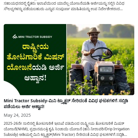
ಸಹಾಯಧನದಲ್ಲಿ ರೈತರು ಇಲಾಖೆಯಿಂದ ಯಾವೆಲ್ಲ ಯೋಜನೆಯಡಿ ಅರ್ಜಿಯನ್ನು ಸಲ್ಲಿಸಿ ವಿವಿಧ
ಸೌಲಭ್ಯಗಳನ್ನು ಪಡೆಯಬಹುದು ಎನ್ನುವ ಸಂಪೂರ್ಣ ಮಾಹಿತಿಯನ್ನು ಉಪ ನಿರ್ದೇಶೇಕರಾದ
ಯೋಗೇಶ್ ಅವರು ತಿಳಿಸಿದ್ದು ಇದರ ವಿವರವನ್ನು ಈ ಅಂಕಣದಲ್ಲಿ ಪ್ರಕಟಿಸಲಾಗಿದೆ. ತೋಟಗಾರಿಕೆ
ಇಲಾಖೆಯಿಂದ ಯಾವೆಲ್ಲ ಕೃಷಿ ಯಂತ್ರಗಳಿಗೆ ಸಹಾಯಧನವನ್ನು(Agriculture equipment
subsidy) ಪಡೆಯಬಹುದು? ಹಾಗೂ ಘಟಕವಾರು...
Mini Tractor Subsidy-ಮಿನಿ ಟ್ರ್ಯಾಕ್ಟರ್ ಸೇರಿದಂತೆ ವಿವಿಧ ಘಟಕಗಳಿಗೆ ಸಬ್ಸಿಡಿ
ಪಡೆಯಲು ಅರ್ಜಿ ಆಹ್ವಾನ!
May 24, 2025
2025-26ನೇ ಸಾಲಿನಲ್ಲಿ ತೋಟಗಾರಿಕೆ ಇಲಾಖೆ ವತಿಯಿಂದ ರಾಷ್ಟ್ರೀಯ ತೋಟಗಾರಿಕೆ ಮಿಷನ್
ಯೋಜನೆ(NHM), ಪ್ರಧಾನಮಂತ್ರಿ ಕೃಷಿ ಸಿಂಚಾಯಿ ಯೋಜನೆ (ಹನಿ ನೀರಾವರಿ/Drip Irrigation
Subsidy) ಅಡಿಯಲ್ಲಿ ಮಿನಿ ಟ್ರ್ಯಾಕ್ಟರ್(Mini Tractor) ಸೇರಿದಂತೆ ವಿವಿಧ ಘಟಕಗಳಿಗೆ ಸಬ್ಸಿಡಿ