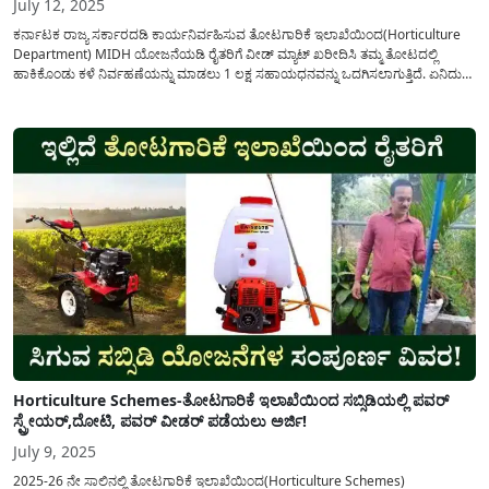
July 12, 2025
ಕರ್ನಾಟಕ ರಾಜ್ಯ ಸರ್ಕಾರದಡಿ ಕಾರ್ಯನಿರ್ವಹಿಸುವ ತೋಟಗಾರಿಕೆ ಇಲಾಖೆಯಿಂದ(Horticulture
Department) MIDH ಯೋಜನೆಯಡಿ ರೈತರಿಗೆ ವೀಡ್ ಮ್ಯಾಟ್ ಖರೀದಿಸಿ ತಮ್ಮ ತೋಟದಲ್ಲಿ
ಹಾಕಿಕೊಂಡು ಕಳೆ ನಿರ್ವಹಣೆಯನ್ನು ಮಾಡಲು 1 ಲಕ್ಷ ಸಹಾಯಧನವನ್ನು ಒದಗಿಸಲಾಗುತ್ತಿದೆ. ಏನಿದು
ವೀಡ್ ಮ್ಯಾಟ್ ? ಇದರ ಬಳಕೆಯಿಂದ ರೈತರಿಗೆ ಅಗುವ ಪ್ರಯೋಜನಗಳೇನು? ರೈತರು ತಮ್ಮ ತೋಟದಲ್ಲಿ
ವೀಡ್ ಮ್ಯಾಟ್(Weed Mat Subsidy Application)...
Horticulture Schemes-ತೋಟಗಾರಿಕೆ ಇಲಾಖೆಯಿಂದ ಸಬ್ಸಿಡಿಯಲ್ಲಿ ಪವರ್
ಸ್ಪ್ರೇಯರ್,ದೋಟಿ, ಪವರ್ ವೀಡರ್ ಪಡೆಯಲು ಅರ್ಜಿ!
July 9, 2025
2025-26 ನೇ ಸಾಲಿನಲ್ಲಿ ತೋಟಗಾರಿಕೆ ಇಲಾಖೆಯಿಂದ(Horticulture Schemes)