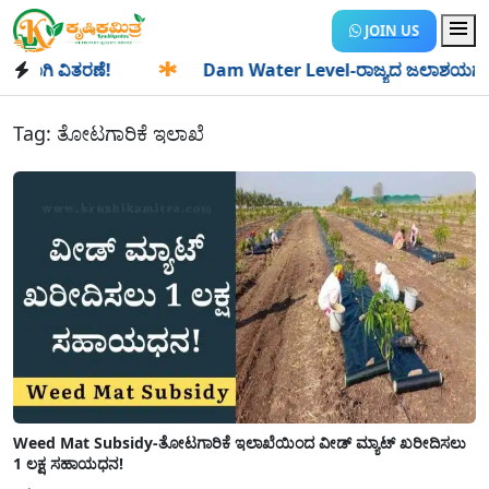
JOIN US
ಿ ವಿತರಣೆ!
✱
Dam Water Level-ರಾಜ್ಯದ ಜಲಾಶಯಗಳಿಗೆ ಒಂದೇ ದಿ
Tag:
ತೋಟಗಾರಿಕೆ ಇಲಾಖೆ
Weed Mat Subsidy-ತೋಟಗಾರಿಕೆ ಇಲಾಖೆಯಿಂದ ವೀಡ್ ಮ್ಯಾಟ್ ಖರೀದಿಸಲು
1 ಲಕ್ಷ ಸಹಾಯಧನ!