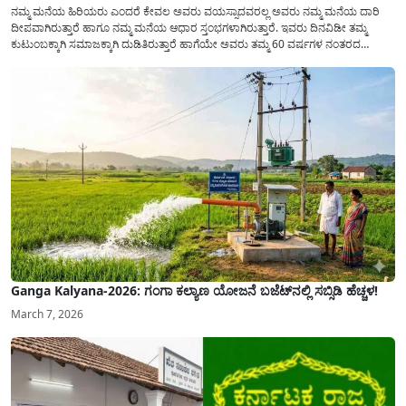
ನಮ್ಮ ಮನೆಯ ಹಿರಿಯರು ಎಂದರೆ ಕೇವಲ ಅವರು ವಯಸ್ಸಾದವರಲ್ಲ ಅವರು ನಮ್ಮ ಮನೆಯ ದಾರಿ
ದೀಪವಾಗಿರುತ್ತಾರೆ ಹಾಗೂ ನಮ್ಮ ಮನೆಯ ಆಧಾರ ಸ್ತಂಭಗಳಾಗಿರುತ್ತಾರೆ. ಇವರು ದಿನವಿಡೀ ತಮ್ಮ
ಕುಟುಂಬಕ್ಕಾಗಿ ಸಮಾಜಕ್ಕಾಗಿ ದುಡಿತಿರುತ್ತಾರೆ ಹಾಗೆಯೇ ಅವರು ತಮ್ಮ 60 ವರ್ಷಗಳ ನಂತರದ
ಜೀವನವನ್ನು ನೆಮ್ಮದಿಯಿಂದ ಕಳೆಯಬೇಕೆಂಬುದು ಪ್ರತಿಯೊಬ್ಬರ ಕನಸಾಗಿರುತ್ತದೆ ಆದ್ದರಿಂದ ಸರ್ಕಾರವು
ಹಿರಿಯ ನಾಗರಿಕರ ಗುರುತಿನ ಚೀಟಿ...
Ganga Kalyana-2026: ಗಂಗಾ ಕಲ್ಯಾಣ ಯೋಜನೆ ಬಜೆಟ್‌ನಲ್ಲಿ ಸಬ್ಸಿಡಿ ಹೆಚ್ಚಳ!
March 7, 2026