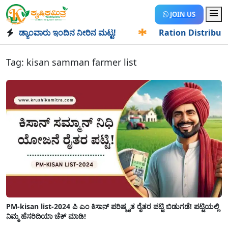
JOIN US
ಡ್ಯಾಂವಾರು ಇಂದಿನ ನೀರಿನ ಮಟ್ಟ!
✱
Ration Distribution-ಪಡಿತರ
Tag:
kisan samman farmer list
PM-kisan list-2024 ಪಿ ಎಂ ಕಿಸಾನ್ ಪರಿಷ್ಕೃತ ರೈತರ ಪಟ್ಟಿ ಬಿಡುಗಡೆ! ಪಟ್ಟಿಯಲ್ಲಿ
ನಿಮ್ಮ ಹೆಸರಿದಿಯಾ ಚೆಕ್ ಮಾಡಿ!