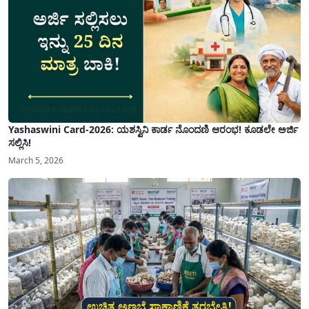
Yashaswini Card-2026: ಯಶಸ್ವಿನಿ ಕಾರ್ಡ ನೊಂದಣಿ ಆರಂಭ! ಕೂಡಲೇ ಅರ್ಜಿ
ಸಲ್ಲಿಸಿ!
March 5, 2026