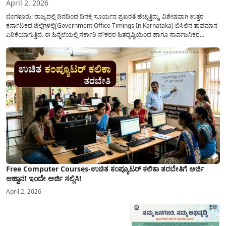
April 2, 2026
ಬೆಂಗಳೂರು: ರಾಜ್ಯದಲ್ಲಿ ದಿನದಿಂದ ದಿನಕ್ಕೆ ಸೂರ್ಯನ ಪ್ರಖರತೆ ಹೆಚ್ಚುತ್ತಿದ್ದು, ವಿಶೇಷವಾಗಿ ಉತ್ತರ
ಕರ್ನಾಟಕದ ಜಿಲ್ಲೆಗಳಲ್ಲಿ(Government Office Timings In Karnataka) ಬಿಸಿಲಿನ ತಾಪಮಾನ
ಏರಿಕೆಯಾಗುತ್ತಿದೆ. ಈ ಹಿನ್ನೆಲೆಯಲ್ಲಿ ಸರ್ಕಾರಿ ನೌಕರರ ಹಿತದೃಷ್ಟಿಯಿಂದ ಹಾಗೂ ಸಾರ್ವಜನಿಕರ
ಅನುಕೂಲಕ್ಕಾಗಿ ಕರ್ನಾಟಕ ಸರ್ಕಾರವು ಮಹತ್ವದ ನಿರ್ಧಾರವೊಂದನ್ನು ಕೈಗೊಂಡಿದೆ. ಕಿತ್ತೂರು ಕರ್ನಾಟಕ
ಮತ್ತು ಕಲ್ಯಾಣ ಕರ್ನಾಟಕದ ಒಟ್ಟು 9 ಜಿಲ್ಲೆಗಳಲ್ಲಿ ಏಪ್ರಿಲ್...
Free Computer Courses-ಉಚಿತ ಕಂಪ್ಯೂಟರ್ ಕಲಿಕಾ ತರಬೇತಿಗೆ ಅರ್ಜಿ
ಆಹ್ವಾನ! ಇಂದೇ ಅರ್ಜಿ ಸಲ್ಲಿಸಿ!
April 2, 2026