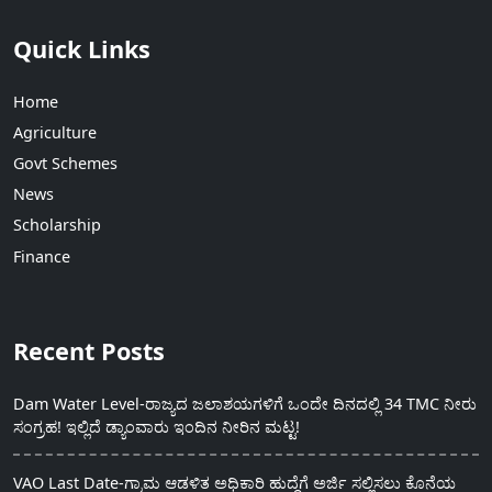
Quick Links
Home
Agriculture
Govt Schemes
News
Scholarship
Finance
Recent Posts
Dam Water Level-ರಾಜ್ಯದ ಜಲಾಶಯಗಳಿಗೆ ಒಂದೇ ದಿನದಲ್ಲಿ 34 TMC ನೀರು
ಸಂಗ್ರಹ! ಇಲ್ಲಿದೆ ಡ್ಯಾಂವಾರು ಇಂದಿನ ನೀರಿನ ಮಟ್ಟ!
VAO Last Date-ಗ್ರಾಮ ಆಡಳಿತ ಅಧಿಕಾರಿ ಹುದ್ದೆಗೆ ಅರ್ಜಿ ಸಲ್ಲಿಸಲು ಕೊನೆಯ