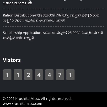
ದಿನಾಂಕ ಮುಂದೂಡಿಕೆ!
Ration Distribution-ಪಡಿತರದಾರರಿಗೆ ಸಿಹಿ ಸುದ್ದಿ: ಇನ್ಮುಂದೆ ಬೆಳಿಗ್ಗೆ 6 ರಿಂದ
ರಾತ್ರಿ 10 ರವರೆಗೆ ನ್ಯಾಯಬೆಲೆ ಅಂಗಡಿಗಳು ಓಪನ್!
Scholarship Application-ಕಾರ್ಮಿಕರ ಮಕ್ಕಳಿಗೆ 25,000/- ವಿದ್ಯಾರ್ಥಿವೇತನ!
ಆನ್‍ಲೈನ್ ಅರ್ಜಿ ಆಹ್ವಾನ!
Vistors
1
1
2
4
4
7
1
© 2026 Krushika Mitra. All rights reserved.
www.krushikamitra.com