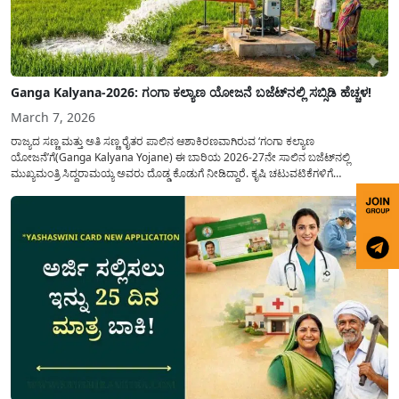
Ganga Kalyana-2026: ಗಂಗಾ ಕಲ್ಯಾಣ ಯೋಜನೆ ಬಜೆಟ್‌ನಲ್ಲಿ ಸಬ್ಸಿಡಿ ಹೆಚ್ಚಳ!
March 7, 2026
ರಾಜ್ಯದ ಸಣ್ಣ ಮತ್ತು ಅತಿ ಸಣ್ಣ ರೈತರ ಪಾಲಿನ ಆಶಾಕಿರಣವಾಗಿರುವ ‘ಗಂಗಾ ಕಲ್ಯಾಣ
ಯೋಜನೆ’ಗೆ(Ganga Kalyana Yojane) ಈ ಬಾರಿಯ 2026-27ನೇ ಸಾಲಿನ ಬಜೆಟ್‌ನಲ್ಲಿ
ಮುಖ್ಯಮಂತ್ರಿ ಸಿದ್ದರಾಮಯ್ಯ ಅವರು ದೊಡ್ಡ ಕೊಡುಗೆ ನೀಡಿದ್ದಾರೆ. ಕೃಷಿ ಚಟುವಟಿಕೆಗಳಿಗೆ
ಪೂರಕವಾಗಿರುವ ಈ ಯೋಜನೆಯಲ್ಲಿ ಹಣಕಾಸಿನ ನೆರವನ್ನು ಗಣನೀಯವಾಗಿ ಹೆಚ್ಚಿಸುವ ಮೂಲಕ ರೈತ
ಸಮುದಾಯದ ಮುಖದಲ್ಲಿ ಮಂದಹಾಸ ಮೂಡಿಸಿದ್ದಾರೆ. ವಿಶೇಷವಾಗಿ...