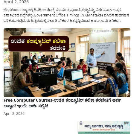
April 2, 2026
ಬೆಂಗಳೂರು: ರಾಜ್ಯದಲ್ಲಿ ದಿನದಿಂದ ದಿನಕ್ಕೆ ಸೂರ್ಯನ ಪ್ರಖರತೆ ಹೆಚ್ಚುತ್ತಿದ್ದು, ವಿಶೇಷವಾಗಿ ಉತ್ತರ
ಕರ್ನಾಟಕದ ಜಿಲ್ಲೆಗಳಲ್ಲಿ(Government Office Timings In Karnataka) ಬಿಸಿಲಿನ ತಾಪಮಾನ
ಏರಿಕೆಯಾಗುತ್ತಿದೆ. ಈ ಹಿನ್ನೆಲೆಯಲ್ಲಿ ಸರ್ಕಾರಿ ನೌಕರರ ಹಿತದೃಷ್ಟಿಯಿಂದ ಹಾಗೂ ಸಾರ್ವಜನಿಕರ
ಅನುಕೂಲಕ್ಕಾಗಿ ಕರ್ನಾಟಕ ಸರ್ಕಾರವು ಮಹತ್ವದ ನಿರ್ಧಾರವೊಂದನ್ನು ಕೈಗೊಂಡಿದೆ. ಕಿತ್ತೂರು ಕರ್ನಾಟಕ
ಮತ್ತು ಕಲ್ಯಾಣ ಕರ್ನಾಟಕದ ಒಟ್ಟು 9 ಜಿಲ್ಲೆಗಳಲ್ಲಿ ಏಪ್ರಿಲ್...
Free Computer Courses-ಉಚಿತ ಕಂಪ್ಯೂಟರ್ ಕಲಿಕಾ ತರಬೇತಿಗೆ ಅರ್ಜಿ
ಆಹ್ವಾನ! ಇಂದೇ ಅರ್ಜಿ ಸಲ್ಲಿಸಿ!
April 2, 2026