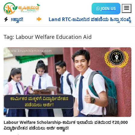
JOIN US
ಆಹ್ವಾನ!
✱
Land RTC-ಜಮೀನಿನ ಪಹಣಿಯ ಹಿಸ್ಸಾ ಸಂಖ್ಯೆ ಎಂದರೇನು? ಹ
Tag:
Labour Welfare Education Aid
Labour Welfare Scholarship-ಕಾರ್ಮಿಕ ಇಲಾಖೆಯ ವತಿಯಿಂದ ₹20,000
ವಿದ್ಯಾರ್ಥಿವೇತನ ಪಡೆಯಲು ಅರ್ಜಿ ಆಹ್ವಾನ!