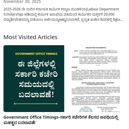
November 30, 2025
2025-2026 ನೇ ಸಾಲಿನ ಕರ್ನಾಟಕ ಕಾರ್ಮಿಕ ಕಲ್ಯಾಣ ಮಂಡಳಿಯ(Labour Department
Scholarship) ಅಡಿಯಲ್ಲಿ ಕಾರ್ಮಿಕ ಇಲಾಖೆಯ ವತಿಯಿಂದ ಕಾರ್ಮಿಕರ ಮಕ್ಕಳಿಗೆ 20,000
ವಿದ್ಯಾರ್ಥಿವೇತನವನ್ನು ಪಡೆಯಲು ಅರ್ಜಿಯನ್ನುಆಹ್ವಾನಿಸಲಾಗಿದೆ. ಪ್ರಸ್ತುತ ಇಂದಿನ ದಿನಗಳಲ್ಲಿ ಶಿಕ್ಷಣವು
ಪ್ರತಿಯೊಬ್ಬ ವಿದ್ಯಾರ್ಥಿಯ ಕನಸಾಗಿದ್ದು, ಆರ್ಥಿಕವಾಗಿ ಹಿಂದುಳಿದ ಕುಟುಂಬಗಳ ಮಕ್ಕಳಿಗೆ ಇದು ಅತಿ
ದೊಡ್ಡ ಸವಾಲಾಗಿರುತ್ತದೆ. ಇದರ ಪರಿಣಾಮವಾಗಿ(Karnataka Labour Scholarship) ಸರ್ಕಾರವು
ವಿದ್ಯಾರ್ಥಿಗಳ...
Most Visited Articles
Government Office Timings-ಸರ್ಕಾರಿ ಕಚೇರಿಗಳ ಕೆಲಸದ ಅವಧಿಯಲ್ಲಿ
ಮಹತ್ವದ ಬದಲಾವಣೆ!