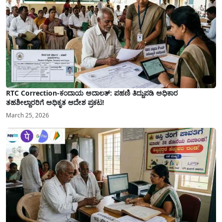
RTC Correction-ಕಂದಾಯ ಅದಾಲತ್: ಪಹಣಿ ತಿದ್ದುಪಡಿ ಅಧಿಕಾರ
ತಹಶೀಲ್ದಾರರಿಗೆ ಅಧಿಕೃತ ಆದೇಶ ಪ್ರಕಟ!
March 25, 2026