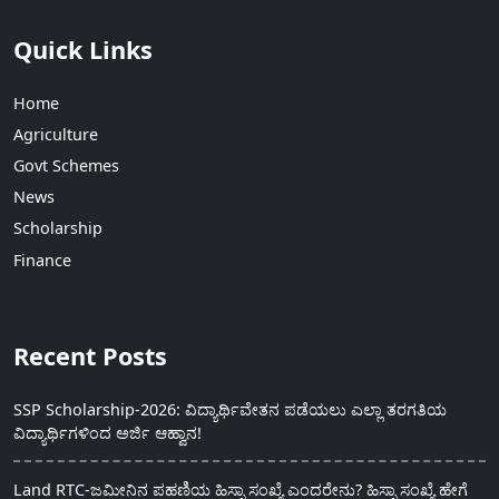
Quick Links
Home
Agriculture
Govt Schemes
News
Scholarship
Finance
Recent Posts
SSP Scholarship-2026: ವಿದ್ಯಾರ್ಥಿವೇತನ ಪಡೆಯಲು ಎಲ್ಲಾ ತರಗತಿಯ
ವಿದ್ಯಾರ್ಥಿಗಳಿಂದ ಅರ್ಜಿ ಆಹ್ವಾನ!
Land RTC-ಜಮೀನಿನ ಪಹಣಿಯ ಹಿಸ್ಸಾ ಸಂಖ್ಯೆ ಎಂದರೇನು? ಹಿಸ್ಸಾ ಸಂಖ್ಯೆ ಹೇಗೆ