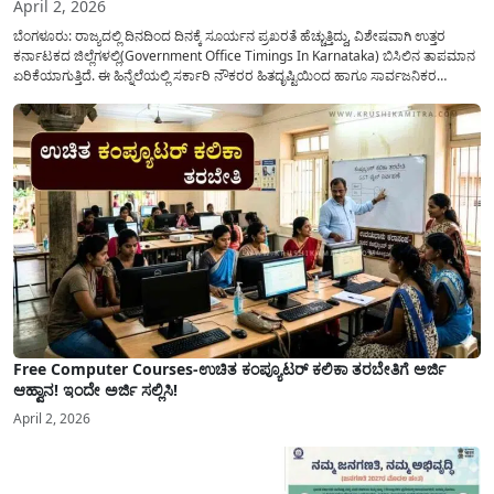
April 2, 2026
ಬೆಂಗಳೂರು: ರಾಜ್ಯದಲ್ಲಿ ದಿನದಿಂದ ದಿನಕ್ಕೆ ಸೂರ್ಯನ ಪ್ರಖರತೆ ಹೆಚ್ಚುತ್ತಿದ್ದು, ವಿಶೇಷವಾಗಿ ಉತ್ತರ
ಕರ್ನಾಟಕದ ಜಿಲ್ಲೆಗಳಲ್ಲಿ(Government Office Timings In Karnataka) ಬಿಸಿಲಿನ ತಾಪಮಾನ
ಏರಿಕೆಯಾಗುತ್ತಿದೆ. ಈ ಹಿನ್ನೆಲೆಯಲ್ಲಿ ಸರ್ಕಾರಿ ನೌಕರರ ಹಿತದೃಷ್ಟಿಯಿಂದ ಹಾಗೂ ಸಾರ್ವಜನಿಕರ
ಅನುಕೂಲಕ್ಕಾಗಿ ಕರ್ನಾಟಕ ಸರ್ಕಾರವು ಮಹತ್ವದ ನಿರ್ಧಾರವೊಂದನ್ನು ಕೈಗೊಂಡಿದೆ. ಕಿತ್ತೂರು ಕರ್ನಾಟಕ
ಮತ್ತು ಕಲ್ಯಾಣ ಕರ್ನಾಟಕದ ಒಟ್ಟು 9 ಜಿಲ್ಲೆಗಳಲ್ಲಿ ಏಪ್ರಿಲ್...
Free Computer Courses-ಉಚಿತ ಕಂಪ್ಯೂಟರ್ ಕಲಿಕಾ ತರಬೇತಿಗೆ ಅರ್ಜಿ
ಆಹ್ವಾನ! ಇಂದೇ ಅರ್ಜಿ ಸಲ್ಲಿಸಿ!
April 2, 2026