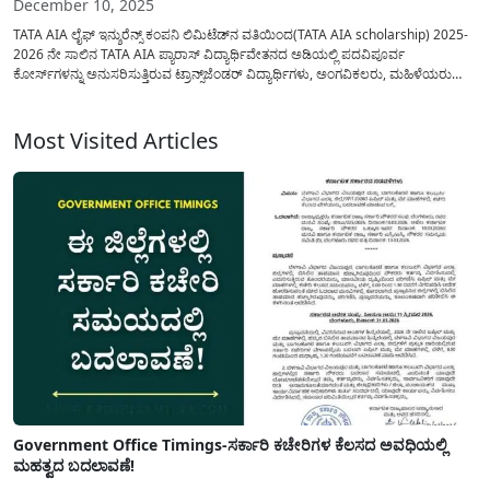
December 10, 2025
TATA AIA ಲೈಫ್ ಇನ್ಶುರೆನ್ಸ್ ಕಂಪನಿ ಲಿಮಿಟೆಡ್‌ನ ವತಿಯಿಂದ(TATA AIA scholarship) 2025-
2026 ನೇ ಸಾಲಿನ TATA AIA ಪ್ಯಾರಾಸ್ ವಿದ್ಯಾರ್ಥಿವೇತನದ ಅಡಿಯಲ್ಲಿ ಪದವಿಪೂರ್ವ
ಕೋರ್ಸ್‌ಗಳನ್ನು ಅನುಸರಿಸುತ್ತಿರುವ ಟ್ರಾನ್ಸ್‌ಜೆಂಡರ್ ವಿದ್ಯಾರ್ಥಿಗಳು, ಅಂಗವಿಕಲರು, ಮಹಿಳೆಯರು
ಮತ್ತು SC /ST ಸಮುದಾಯಗಳಿಗೆ ಸೇರಿದ ವಿದ್ಯಾರ್ಥಿಗಳಿಗೆ ವಿದ್ಯಾರ್ಥಿವೇತನವನ್ನು ಪಡೆಯಲು
ಅರ್ಜಿಯನ್ನು ಆಹ್ವಾನಿಸಲಾಗಿದೆ. ಅರ್ಹ ವಿದ್ಯಾರ್ಥಿಗಳು ತಮ್ಮ ಮುಂದಿನ ಶಿಕ್ಷಣವನ್ನು ಮುಂದುವರಿಸಲು...
Most Visited Articles
Government Office Timings-ಸರ್ಕಾರಿ ಕಚೇರಿಗಳ ಕೆಲಸದ ಅವಧಿಯಲ್ಲಿ
ಮಹತ್ವದ ಬದಲಾವಣೆ!