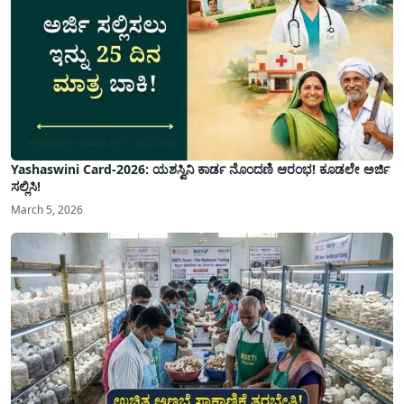
Yashaswini Card-2026: ಯಶಸ್ವಿನಿ ಕಾರ್ಡ ನೊಂದಣಿ ಆರಂಭ! ಕೂಡಲೇ ಅರ್ಜಿ
ಸಲ್ಲಿಸಿ!
March 5, 2026