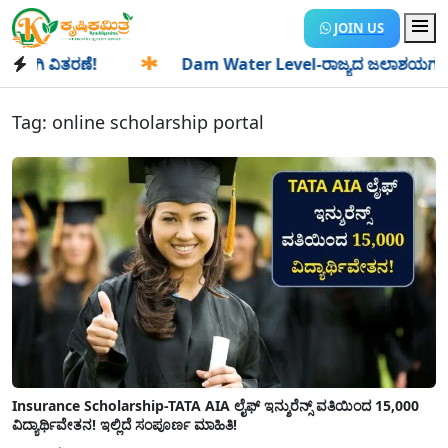
JOIN US
ಗಿ ವಿತರಣೆ!
✱
Dam Water Level-ರಾಜ್ಯದ ಜಲಾಶಯಗಳಿಗೆ ಒಂದೇ ದ
Tag:
online scholarship portal
Insurance Scholarship-TATA AIA ಲೈಫ್ ಇನ್ಶುರೆನ್ಸ್ ವತಿಯಿಂದ 15,000
ವಿದ್ಯಾರ್ಥಿವೇತನ! ಇಲ್ಲಿದೆ ಸಂಪೂರ್ಣ ಮಾಹಿತಿ!