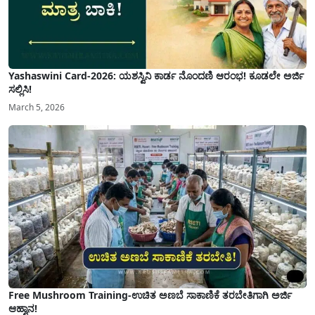
Yashaswini Card-2026: ಯಶಸ್ವಿನಿ ಕಾರ್ಡ ನೊಂದಣಿ ಆರಂಭ! ಕೂಡಲೇ ಅರ್ಜಿ
ಸಲ್ಲಿಸಿ!
March 5, 2026
Free Mushroom Training-ಉಚಿತ ಅಣಬೆ ಸಾಕಾಣಿಕೆ ತರಬೇತಿಗಾಗಿ ಅರ್ಜಿ
ಆಹ್ವಾನ!