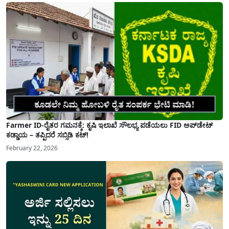
Farmer ID-ರೈತರ ಗಮನಕ್ಕೆ: ಕೃಷಿ ಇಲಾಖೆ ಸೌಲಭ್ಯ ಪಡೆಯಲು FID ಅಪ್‌ಡೇಟ್
ಕಡ್ಡಾಯ – ತಪ್ಪಿದರೆ ಸಬ್ಸಿಡಿ ಕಟ್!
February 22, 2026