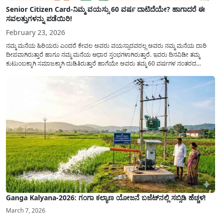
Senior Citizen Card-ನಿಮ್ಮ ವಯಸ್ಸು 60 ವರ್ಷ ದಾಟಿದೆಯೇ? ಹಾಗಾದರೆ ಈ
ಸವಲತ್ತುಗಳನ್ನು ಪಡೆಯಿರಿ!
February 23, 2026
ನಮ್ಮ ಮನೆಯ ಹಿರಿಯರು ಎಂದರೆ ಕೇವಲ ಅವರು ವಯಸ್ಸಾದವರಲ್ಲ ಅವರು ನಮ್ಮ ಮನೆಯ ದಾರಿ
ದೀಪವಾಗಿರುತ್ತಾರೆ ಹಾಗೂ ನಮ್ಮ ಮನೆಯ ಆಧಾರ ಸ್ತಂಭಗಳಾಗಿರುತ್ತಾರೆ. ಇವರು ದಿನವಿಡೀ ತಮ್ಮ
ಕುಟುಂಬಕ್ಕಾಗಿ ಸಮಾಜಕ್ಕಾಗಿ ದುಡಿತಿರುತ್ತಾರೆ ಹಾಗೆಯೇ ಅವರು ತಮ್ಮ 60 ವರ್ಷಗಳ ನಂತರದ
ಜೀವನವನ್ನು ನೆಮ್ಮದಿಯಿಂದ ಕಳೆಯಬೇಕೆಂಬುದು ಪ್ರತಿಯೊಬ್ಬರ ಕನಸಾಗಿರುತ್ತದೆ ಆದ್ದರಿಂದ ಸರ್ಕಾರವು
ಹಿರಿಯ ನಾಗರಿಕರ ಗುರುತಿನ ಚೀಟಿ...
Ganga Kalyana-2026: ಗಂಗಾ ಕಲ್ಯಾಣ ಯೋಜನೆ ಬಜೆಟ್‌ನಲ್ಲಿ ಸಬ್ಸಿಡಿ ಹೆಚ್ಚಳ!
March 7, 2026