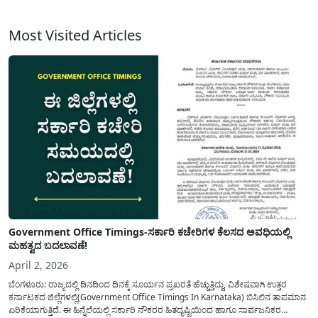
ಪ್ರಯೋಜನಗಳೇನು? ತರಬೇತಿಯನ್ನು(self employment training) ಪಡೆಯಲು ಅರ್ಹರು
ಯಾರು? ಇತರೆ ವಿವರವನ್ನು ಈ ಲೇಖನದಲ್ಲಿ ವಿವರಿಸಲಾಗಿದೆ....
Most Visited Articles
Government Office Timings-ಸರ್ಕಾರಿ ಕಚೇರಿಗಳ ಕೆಲಸದ ಅವಧಿಯಲ್ಲಿ
ಮಹತ್ವದ ಬದಲಾವಣೆ!
April 2, 2026
ಬೆಂಗಳೂರು: ರಾಜ್ಯದಲ್ಲಿ ದಿನದಿಂದ ದಿನಕ್ಕೆ ಸೂರ್ಯನ ಪ್ರಖರತೆ ಹೆಚ್ಚುತ್ತಿದ್ದು, ವಿಶೇಷವಾಗಿ ಉತ್ತರ
ಕರ್ನಾಟಕದ ಜಿಲ್ಲೆಗಳಲ್ಲಿ(Government Office Timings In Karnataka) ಬಿಸಿಲಿನ ತಾಪಮಾನ
ಏರಿಕೆಯಾಗುತ್ತಿದೆ. ಈ ಹಿನ್ನೆಲೆಯಲ್ಲಿ ಸರ್ಕಾರಿ ನೌಕರರ ಹಿತದೃಷ್ಟಿಯಿಂದ ಹಾಗೂ ಸಾರ್ವಜನಿಕರ