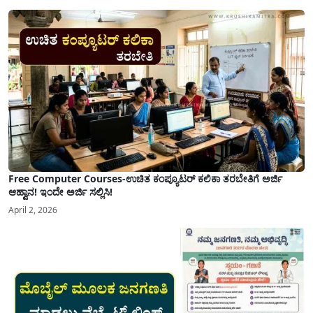
ಅನುಕೂಲಕ್ಕಾಗಿ ಕರ್ನಾಟಕ ಸರ್ಕಾರವು ಮಹತ್ವದ ನಿರ್ಧಾರವೊಂದನ್ನು ಕೈಗೊಂಡಿದೆ. ಕಿತ್ತೂರು ಕರ್ನಾಟಕ
ಮತ್ತು ಕಲ್ಯಾಣ ಕರ್ನಾಟಕದ ಒಟ್ಟು 9 ಜಿಲ್ಲೆಗಳಲ್ಲಿ ಏಪ್ರಿಲ್...
Free Computer Courses-ಉಚಿತ ಕಂಪ್ಯೂಟರ್ ಕಲಿಕಾ ತರಬೇತಿಗೆ ಅರ್ಜಿ
ಆಹ್ವಾನ! ಇಂದೇ ಅರ್ಜಿ ಸಲ್ಲಿಸಿ!
April 2, 2026