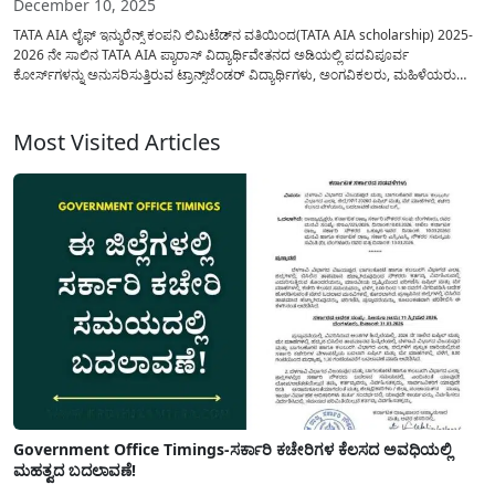
December 10, 2025
TATA AIA ಲೈಫ್ ಇನ್ಶುರೆನ್ಸ್ ಕಂಪನಿ ಲಿಮಿಟೆಡ್‌ನ ವತಿಯಿಂದ(TATA AIA scholarship) 2025-
2026 ನೇ ಸಾಲಿನ TATA AIA ಪ್ಯಾರಾಸ್ ವಿದ್ಯಾರ್ಥಿವೇತನದ ಅಡಿಯಲ್ಲಿ ಪದವಿಪೂರ್ವ
ಕೋರ್ಸ್‌ಗಳನ್ನು ಅನುಸರಿಸುತ್ತಿರುವ ಟ್ರಾನ್ಸ್‌ಜೆಂಡರ್ ವಿದ್ಯಾರ್ಥಿಗಳು, ಅಂಗವಿಕಲರು, ಮಹಿಳೆಯರು
ಮತ್ತು SC /ST ಸಮುದಾಯಗಳಿಗೆ ಸೇರಿದ ವಿದ್ಯಾರ್ಥಿಗಳಿಗೆ ವಿದ್ಯಾರ್ಥಿವೇತನವನ್ನು ಪಡೆಯಲು
ಅರ್ಜಿಯನ್ನು ಆಹ್ವಾನಿಸಲಾಗಿದೆ. ಅರ್ಹ ವಿದ್ಯಾರ್ಥಿಗಳು ತಮ್ಮ ಮುಂದಿನ ಶಿಕ್ಷಣವನ್ನು ಮುಂದುವರಿಸಲು...
Most Visited Articles
Government Office Timings-ಸರ್ಕಾರಿ ಕಚೇರಿಗಳ ಕೆಲಸದ ಅವಧಿಯಲ್ಲಿ
ಮಹತ್ವದ ಬದಲಾವಣೆ!