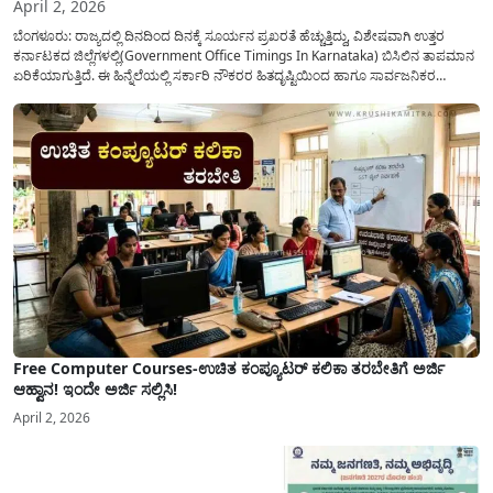
April 2, 2026
ಬೆಂಗಳೂರು: ರಾಜ್ಯದಲ್ಲಿ ದಿನದಿಂದ ದಿನಕ್ಕೆ ಸೂರ್ಯನ ಪ್ರಖರತೆ ಹೆಚ್ಚುತ್ತಿದ್ದು, ವಿಶೇಷವಾಗಿ ಉತ್ತರ
ಕರ್ನಾಟಕದ ಜಿಲ್ಲೆಗಳಲ್ಲಿ(Government Office Timings In Karnataka) ಬಿಸಿಲಿನ ತಾಪಮಾನ
ಏರಿಕೆಯಾಗುತ್ತಿದೆ. ಈ ಹಿನ್ನೆಲೆಯಲ್ಲಿ ಸರ್ಕಾರಿ ನೌಕರರ ಹಿತದೃಷ್ಟಿಯಿಂದ ಹಾಗೂ ಸಾರ್ವಜನಿಕರ
ಅನುಕೂಲಕ್ಕಾಗಿ ಕರ್ನಾಟಕ ಸರ್ಕಾರವು ಮಹತ್ವದ ನಿರ್ಧಾರವೊಂದನ್ನು ಕೈಗೊಂಡಿದೆ. ಕಿತ್ತೂರು ಕರ್ನಾಟಕ
ಮತ್ತು ಕಲ್ಯಾಣ ಕರ್ನಾಟಕದ ಒಟ್ಟು 9 ಜಿಲ್ಲೆಗಳಲ್ಲಿ ಏಪ್ರಿಲ್...
Free Computer Courses-ಉಚಿತ ಕಂಪ್ಯೂಟರ್ ಕಲಿಕಾ ತರಬೇತಿಗೆ ಅರ್ಜಿ
ಆಹ್ವಾನ! ಇಂದೇ ಅರ್ಜಿ ಸಲ್ಲಿಸಿ!
April 2, 2026