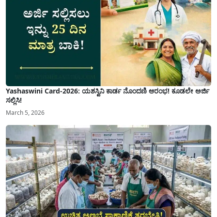
Yashaswini Card-2026: ಯಶಸ್ವಿನಿ ಕಾರ್ಡ ನೊಂದಣಿ ಆರಂಭ! ಕೂಡಲೇ ಅರ್ಜಿ
ಸಲ್ಲಿಸಿ!
March 5, 2026