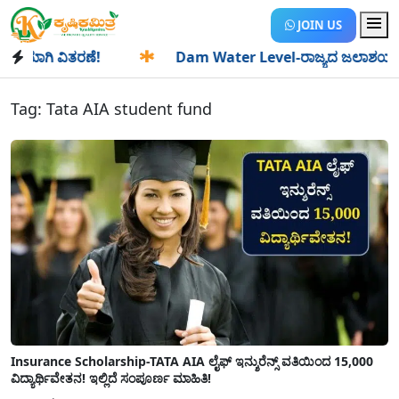
JOIN US
ಯಾಗಿ ವಿತರಣೆ!
✱
Dam Water Level-ರಾಜ್ಯದ ಜಲಾಶಯಗಳಿಗೆ ಒಂದೇ
Tag:
Tata AIA student fund
Insurance Scholarship-TATA AIA ಲೈಫ್ ಇನ್ಶುರೆನ್ಸ್ ವತಿಯಿಂದ 15,000
ವಿದ್ಯಾರ್ಥಿವೇತನ! ಇಲ್ಲಿದೆ ಸಂಪೂರ್ಣ ಮಾಹಿತಿ!