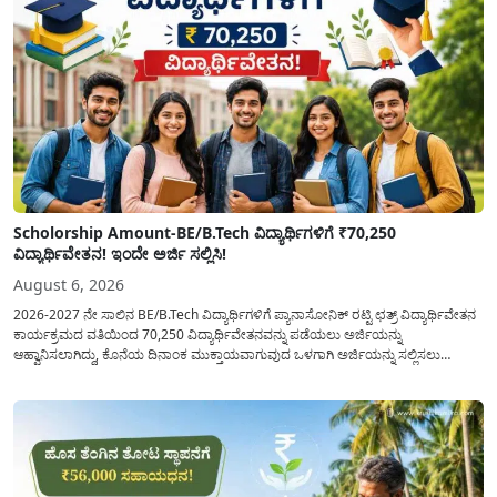
Scholorship Amount-BE/B.Tech ವಿದ್ಯಾರ್ಥಿಗಳಿಗೆ ₹70,250
ವಿದ್ಯಾರ್ಥಿವೇತನ! ಇಂದೇ ಅರ್ಜಿ ಸಲ್ಲಿಸಿ!
August 6, 2026
2026-2027 ನೇ ಸಾಲಿನ BE/B.Tech ವಿದ್ಯಾರ್ಥಿಗಳಿಗೆ ಪ್ಯಾನಾಸೋನಿಕ್ ರಟ್ಟಿ ಛತ್ರ್ ವಿದ್ಯಾರ್ಥಿವೇತನ
ಕಾರ್ಯಕ್ರಮದ ವತಿಯಿಂದ 70,250 ವಿದ್ಯಾರ್ಥಿವೇತನವನ್ನು ಪಡೆಯಲು ಅರ್ಜಿಯನ್ನು
ಆಹ್ವಾನಿಸಲಾಗಿದ್ದು, ಕೊನೆಯ ದಿನಾಂಕ ಮುಕ್ತಾಯವಾಗುವುದ ಒಳಗಾಗಿ ಅರ್ಜಿಯನ್ನು ಸಲ್ಲಿಸಲು
ಕೋರಿದೆ. ಆರ್ಥಿಕವಾಗಿ ಹಿಂದುಳಿದ ಹಾಗೂ ಬಡ ಕುಟುಂಬ ವರ್ಗದ ವಿದ್ಯಾರ್ಥಿಗಳು ಅವರ ಮುಂದಿನ
ಶಿಕ್ಷಣವನ್ನು ಮುಂದುವರಿಸಲು ಯಾವುದೇ ಅಡಚಣೆಯಾಗದಂತೆ ನೋಡಿಕೊಳ್ಳಲು ಈ ಯೋಜನೆಯನ್ನು
ಜಾರಿಗೆ...