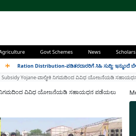
Agriculture
Govt Schemes
News
Scholars
Ration Distribution-ಪಡಿತರದಾರರಿಗೆ ಸಿಹಿ ಸುದ್ದಿ: ಇನ್ಮುಂದೆ ಬೆಳಿಗ್ಗೆ 6
 Subsidy Yojane-ವಾಲ್ಮೀಕಿ ನಿಗಮದಿಂದ ವಿವಿಧ ಯೋಜನೆಯಡಿ ಸಹಾಯಧನ 
ೀಕಿ ನಿಗಮದಿಂದ ವಿವಿಧ ಯೋಜನೆಯಡಿ ಸಹಾಯಧನ ಪಡೆಯಲು
Mo