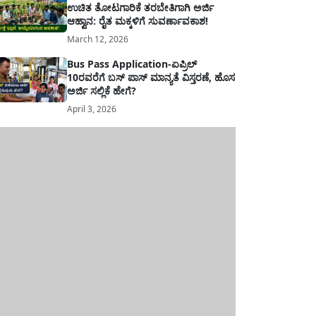
ಉಚಿತ ತೋಟಗಾರಿಕೆ ತರಬೇತಿಗಾಗಿ ಅರ್ಜಿ
ಆಹ್ವಾನ: ರೈತ ಮಕ್ಕಳಿಗೆ ಸುವರ್ಣಾವಕಾಶ!
March 12, 2026
Bus Pass Application-ಏಪ್ರಿಲ್
10ರವರೆಗೆ ಬಸ್ ಪಾಸ್ ಮಾನ್ಯತೆ ವಿಸ್ತರಣೆ, ಹೊಸ
ಅರ್ಜಿ ಸಲ್ಲಿಕೆ ಹೇಗೆ?
April 3, 2026