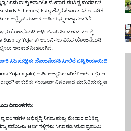
ೃದ್ದಿ ನಿಗಮ ಮತ್ತು ಕರ್ನಾಟಕ ಮೇದಾರ ಪರಿಶಿಷ್ಟ ಪಂಗಡಗಳ
Susbidy Schemes) 6 ಕ್ಕೂ ಹೆಚ್ಚಿನ ಸಹಾಯಧನ ಆಧಾರಿತ
ಿಸಲು ಆನ್ಲೈನ್ ಮೂಲಕ ಅರ್ಜಿಯನ್ನು ಆಹ್ವಾಸಲಾಗಿದೆ.
ಧನ ಯೋಜನೆಯಡಿ ಆರ್ಥಿಕವಾಗಿ ಹಿಂದುಳಿದ ವರ್ಗಕ್ಕೆ
gama Susbidy Yojana) ಆರಂಭಿಸಲು ವಿವಿಧ ಯೋಜನೆಯಡಿ
್ಲಿಸಲು ಅವಕಾಶ ನೀಡಲಾಗಿದೆ.
ಜರಿ ಸಿಹಿ ಸುದ್ದಿ!ಈ ಯೋಜನೆಯಡಿ ಸಿಗಲಿದೆ ಬಡ್ಡಿ ರಿಯಾಯಿತಿ!
ojanegalu) ಅರ್ಜಿ ಆಹ್ವಾನಿಸಲಾಗಿದೆ? ಅರ್ಜಿ ಸಲ್ಲಿಸಲು
ಗಿರುತ್ತದೆ? ಈ ಕುರಿತು ಸಂಪೂರ್ಣ ವಿವರವಾದ ಮಾಹಿತಿಯನ್ನು ಈ
ರಮುಖ ದಿನಾಂಕಗಳು:
ಷ್ಟ ಪಂಗಡಗಳ ಅಭಿವೃದ್ದಿ ನಿಗಮ ಮತ್ತು ಮೇದಾರ ಪರಿಶಿಷ್ಟ
್ನು ಪಡೆಯಲು ಅರ್ಜಿ ಸಲ್ಲಿಸಲು ನಿಗದಿಪಡಿಸಿರುವ ಪ್ರಮುಖ