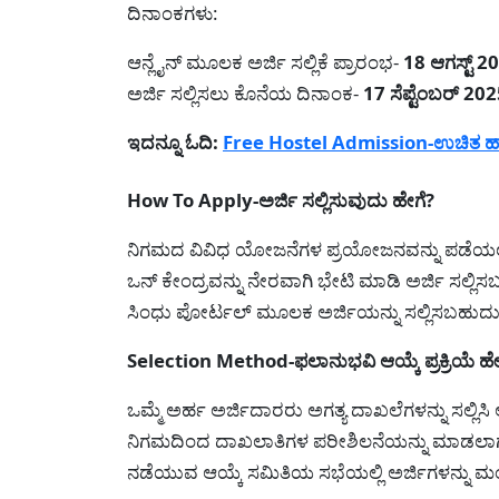
ದಿನಾಂಕಗಳು:
ಆನ್ಲೈನ್ ಮೂಲಕ ಅರ್ಜಿ ಸಲ್ಲಿಕೆ ಪ್ರಾರಂಭ-
18 ಆಗಸ್ಟ್ 2
ಅರ್ಜಿ ಸಲ್ಲಿಸಲು ಕೊನೆಯ ದಿನಾಂಕ-
17 ಸೆಪ್ಟೆಂಬರ್ 20
ಇದನ್ನೂ ಓದಿ:
Free Hostel Admission-ಉಚಿತ ಹಾಸ್
How To Apply-ಅರ್ಜಿ ಸಲ್ಲಿಸುವುದು ಹೇಗೆ?
ನಿಗಮದ ವಿವಿಧ ಯೋಜನೆಗಳ ಪ್ರಯೋಜನವನ್ನು ಪಡೆಯಲು ಅರ
ಒನ್ ಕೇಂದ್ರವನ್ನು ನೇರವಾಗಿ ಭೇಟಿ ಮಾಡಿ ಅರ್ಜಿ ಸಲ್ಲಿ
ಸಿಂಧು ಪೋರ್ಟಲ್ ಮೂಲಕ ಅರ್ಜಿಯನ್ನು ಸಲ್ಲಿಸಬಹುದು
Selection Method-ಫಲಾನುಭವಿ ಆಯ್ಕೆ ಪ್ರಕ್ರಿಯೆ ಹೇಗ
ಒಮ್ಮೆ ಅರ್ಹ ಅರ್ಜಿದಾರರು ಅಗತ್ಯ ದಾಖಲೆಗಳನ್ನು ಸಲ್ಲಿ
ನಿಗಮದಿಂದ ದಾಖಲಾತಿಗಳ ಪರೀಶಿಲನೆಯನ್ನು ಮಾಡಲಾಗುತ್ತ
ನಡೆಯುವ ಆಯ್ಕೆ ಸಮಿತಿಯ ಸಭೆಯಲ್ಲಿ ಅರ್ಜಿಗಳನ್ನು ಮಂ