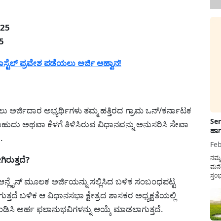
025
25
ಟೆಲ್ ಪ್ರವೇಶ ಪಡೆಯಲು ಅರ್ಜಿ ಆಹ್ವಾನ!
್ಜಿದಾರ ಅಭ್ಯರ್ಥಿಗಳು ತಮ್ಮ ಹತ್ತಿರದ ಗ್ರಾಮ ಒನ್/ಕರ್ನಾಟಕ
Sen
ಸಬಹುದು ಅಥವಾ ಕೆಳಗೆ ತಿಳಿಸಿರುವ ವಿಧಾನವನ್ನು ಅನುಸರಿಸಿ ಸೇವಾ
ಹಾಗ
.
Feb
ನಮ್
ಿರುತ್ತದೆ?
ಮನೆ
ಸ್ತಂ
ಸಿ ಆನ್ಲೈನ್ ಮೂಲಕ ಅರ್ಜಿಯನ್ನು ಸಲ್ಲಿಸಿದ ಬಳಿಕ ಸಂಬಂಧಪಟ್ಟ
ದುಡ
ನೆಮ್
ದೆ ಬಳಿಕ ಆ ವಿಧಾನಸಭಾ ಕ್ಷೇತ್ರದ ಶಾಸಕರ ಅಧ್ಯಕ್ಷತೆಯಲ್ಲಿ
ಸರ್ಕ
ಡಿಸಿ ಅರ್ಹ ಫಲಾನುಭವಿಗಳನ್ನು ಆಯ್ಕೆ ಮಾಡಲಾಗುತ್ತದೆ.