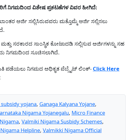
ಗೆ ನಿಗಮದಿಂದ ವಿಶೇಷ ಪ್ರಕಟಣೆಗಳ ವಿವರ ಹೀಗಿದೆ:
ಂತರ ಅರ್ಜಿ ಸಲ್ಲಿಸಿರುವವರು ಮತ್ತೊಮ್ಮೆ ಅರ್ಜಿ ಸಲ್ಲಿಸಲು
ದೆ.
್ತು ಸರಕಾರದ ಸಾಂಸ್ಥಿಕ ಕೋಟಾದಡಿ ಸಲ್ಲಿಸುವ ಅರ್ಜಿಗಳನ್ನು ಸಹ
ು ನಿಗಮದಿಂದ ಸೂಚಿಸಲಾಗಿದೆ.
ಹಿತಿ ಪಡೆಯಲು ನಿಗಮದ ಅಧಿಕೃತ ವೆಬ್ಸೈಟ್ ಲಿಂಕ್-
Click Here
2
 subsidy yojana
,
Ganaga Kalyana Yojane
,
arnataka Nigama Yojanegalu
,
Micro Finance
 Nigama
,
Valmiki Nigama Susbidy Schemes
,
 Nigama Helpline
,
Valmikki Nigama Official