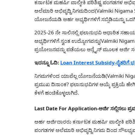
ಕರ್ನಾಟಕ ಮಹರ್ಷಿ ವಾಲ್ಮೀಕಿ ಪರಿಶಿಷ್ಟ ಪಂಗಡಗಳ ಅಭಿವ
ಅಲೆಮಾರಿ ಅಭಿವೃದ್ದಿ ನಿಗಮದಿಂದ(Valmiki Nigama 
ಯೋಜನೆಯಡಿ ಅರ್ಹ ಅಭ್ಯರ್ಥಿಗಳಿಗೆ ಸಬ್ಸಿಡಿಯನ್ನು ಒದಗ
2025-26 ನೇ ಸಾಲಿನಲ್ಲಿ ಫಲಾನುಭವಿ ಆಧಾರಿತ ಸಹಾಯ
ಅಭ್ಯರ್ಥಿಗಳಿಗೆ ಸ್ವಂತ ಉದ್ಯೋಗವನ್ನು(Valmiki Ni
ಪ್ರಯೋಜನವನ್ನು ಪಡೆಯಲು ಆನ್ಲೈನ್ ಮೂಲಕ ಅರ್ಜಿ ಸಲ
ಇದನ್ನೂ ಓದಿ:
Loan Interest Subsidy-ರೈತರಿಗೆ ಭರ್
ನಿಗಮಗಳಿಂದ ಯಾವೆಲ್ಲ ಯೋಜನೆಯಡಿ(Valmiki Nigama Y
ಪ್ರಮುಖ ದಿನಾಂಕ? ಫಲಾನುಭವಿಗಳ ಆಯ್ಕೆ ಪ್ರಕ್ರಿಯೆ ಹೇ
ಕೆಳಗೆ ಹಂಚಿಕೊಳ್ಳಲಾಗಿದೆ.
Last Date For Application-ಅರ್ಜಿ ಸಲ್ಲಿಸಲು ಪ್
ಅರ್ಹ ಅರ್ಜಿದಾರರು ಕರ್ನಾಟಕ ಮಹರ್ಷಿ ವಾಲ್ಮೀಕಿ ಪರಿಶಿ
ಪಂಗಡಗಳ ಅಲೆಮಾರಿ ಅಭಿವೃದ್ದಿ ನಿಗಮ ದಿಂದ ಸೌಲಭ್ಯವನ