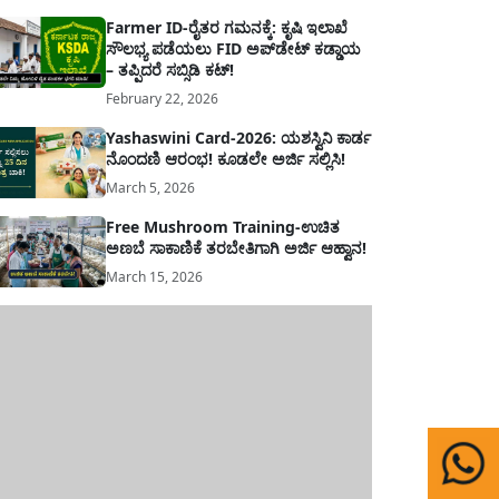
Farmer ID-ರೈತರ ಗಮನಕ್ಕೆ: ಕೃಷಿ ಇಲಾಖೆ
ಸೌಲಭ್ಯ ಪಡೆಯಲು FID ಅಪ್‌ಡೇಟ್ ಕಡ್ಡಾಯ
– ತಪ್ಪಿದರೆ ಸಬ್ಸಿಡಿ ಕಟ್!
February 22, 2026
Yashaswini Card-2026: ಯಶಸ್ವಿನಿ ಕಾರ್ಡ
ನೊಂದಣಿ ಆರಂಭ! ಕೂಡಲೇ ಅರ್ಜಿ ಸಲ್ಲಿಸಿ!
March 5, 2026
Free Mushroom Training-ಉಚಿತ
ಅಣಬೆ ಸಾಕಾಣಿಕೆ ತರಬೇತಿಗಾಗಿ ಅರ್ಜಿ ಆಹ್ವಾನ!
March 15, 2026