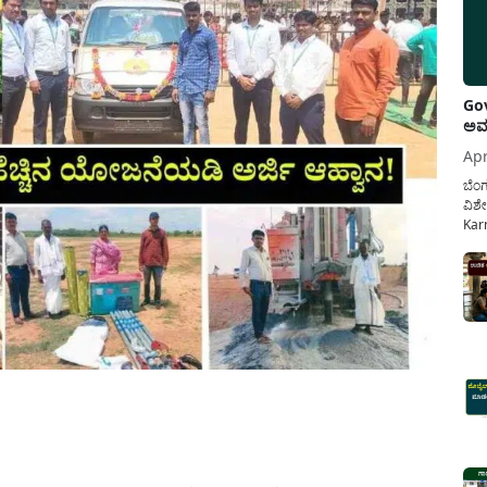
Gov
ಅವಧ
Apr
ಬೆಂಗ
ವಿಶೇ
Karn
ನೌಕ
ಸರ್ಕ
ಕಲ್ಯ
pp