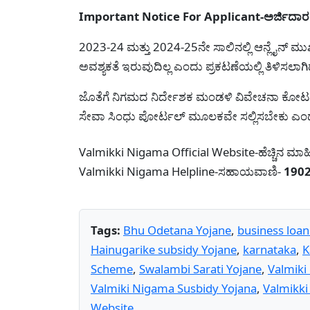
Important Notice For Applicant-ಅರ್ಜಿದಾರರಿ
2023-24 ಮತ್ತು 2024-25ನೇ ಸಾಲಿನಲ್ಲಿ ಆನ್ಲೈನ್ ಮುಖಾ
ಅವಶ್ಯಕತೆ ಇರುವುದಿಲ್ಲ ಎಂದು ಪ್ರಕಟಣೆಯಲ್ಲಿ ತಿಳಿಸಲಾಗಿ
ಜೊತೆಗೆ ನಿಗಮದ ನಿರ್ದೇಶಕ ಮಂಡಳಿ ವಿವೇಚನಾ ಕೋಟ ಮತ
ಸೇವಾ ಸಿಂಧು ಪೋರ್ಟಲ್ ಮೂಲಕವೇ ಸಲ್ಲಿಸಬೇಕು ಎಂದ
Valmikki Nigama Official Website-ಹೆಚ್ಚಿನ ಮಾ
Valmikki Nigama Helpline-ಸಹಾಯವಾಣಿ-
190
Tags:
Bhu Odetana Yojane
,
business loan
Hainugarike subsidy Yojane
,
karnataka
,
K
Scheme
,
Swalambi Sarati Yojane
,
Valmiki
Valmiki Nigama Susbidy Yojana
,
Valmikki
Website