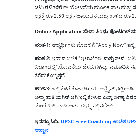
ಚಟುವಟಿಗಳಿಗೆ ಈ ಯೋಜನೆಯ ಮೂಲಕ ಸಾಲ ಮತ್ತು ಸಬ್ಸಿ
ಲಕ್ಷಕ್ಕೆ ರೂ 2.50 ಲಕ್ಷ ಸಹಾಯಧನ ಮತ್ತು ಉಳಿದ ರೂ 2.50 
Online Application-ಸೇವಾ ಸಿಂಧು ಪೋರ್ಟಲ್ ಮೂಲ
ಹಂತ-1:
ಅಭ್ಯರ್ಥಿಗಳು ಮೊದಲಿಗೆ "Apply Now" ಇಲ್ಲಿ
ಹಂತ-2:
ಇದಾದ ಬಳಿಕ "ಇಲಾಖೆಗಳು ಮತ್ತು ಸೇವೆ" ಬಟನ
ವಿಭಾಗದಲ್ಲಿ"ಯೋಜನೆಯ ಹೆಸರುಗಳನ್ನು" ನಮೂದಿಸಿ ಸರ್ಚ
ತೆರೆದುಕೊಳ್ಳುತ್ತದೆ.
ಹಂತ-3:
ಇಲ್ಲಿ ಕೆಳಗೆ ಗೋಚರಿಸುವ "ಆನ್ಲೈನ್ ನಲ್ಲಿ ಅರ್ಜಿ
ಅನ್ನು ಹಾಕಿ ಲಾಗಿನ್ ಅಗಿ ಇಲ್ಲಿ ಕೇಳುವ ಎಲ್ಲಾ ಅಗತ್ಯ 
ಮೇಲೆ ಕ್ಲಿಕ್ ಮಾಡಿ ಅರ್ಜಿಯನ್ನು ಸಲ್ಲಿಸಬೇಕು.
ಇದನ್ನೂ ಓದಿ:
UPSC Free Coaching-ಉಚಿತ UPSC ಮತ್
ಆಹ್ವಾನ!