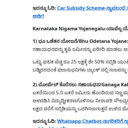
ಇದನ್ನೂ ಓದಿ:
Car Subsidy Scheme-ಸ್ವಾವಲಂಬಿ ಸ
ಅರ್ಜಿ!
Karnataka Nigama Yojanegalu-ಯಾವೆಲ್ಲ ಯೋಜನೆಯ
1) ಭೂ ಒಡೆತನ ಯೋಜನೆ/Bhu Odetana Yojane
ಸಹಾಯಧನವನ್ನು ಕೃಷಿ ಜಮೀನನ್ನು ಖರೀದಿ ಮಾಡಲು ಆಸಕ್
ಒಟ್ಟು ಘಟಕ ವೆಚ್ಚ ರೂ 25 ಲಕ್ಷಕ್ಕೆ ಶೇ 50% ಸಬ್ಸಿಡಿ ಯ
ಬಡ್ಡಿದರದಂತೆ ಫಲಾನುಭವಿಗಳು ಬ್ಯಾಂಕ್ ನಲ್ಲಿ ಸಾಲವನ
2) ಬೋರ್ವೆಲ್ ಕೊರೆಸಲು ಸಹಾಯಧನ/Ganaga Kal
ಎಕರೆಯಿಂದ 5.0 ಎಕರೆ ಜಮೀನು ಹೊಂದಿರುವ ಸಣ್ಣ ಮತ್ತು
ಅಳವಡಿಸಿ ವಿದ್ಯುದ್ದೀಕರಣಗೊಳಿಸಲು ನೀರಾವರಿ ಸೌಲಭ್ಯವನ್
ಲಕ್ಷದ ವರೆಗೆ ಸಬ್ಸಿಡಿಯನ್ನು ಒದಗಿಸಲಾಗುತ್ತದೆ ಉಳಿದ ಮೊ
ಇದನ್ನೂ ಓದಿ:
Whatsapp Chatbot-ನಾಗರಿಕರಿಗೆ ಗ್ರ