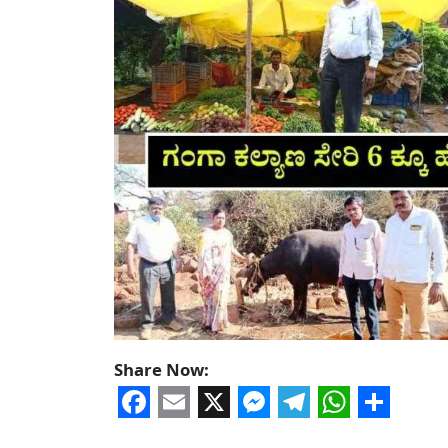
Share Now:
Facebook
Email
X
Messenger
Telegram
WhatsA
Share