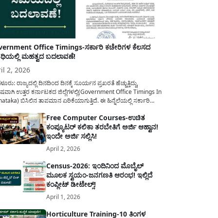
ernment Office Timings-ಸರ್ಕಾರಿ ಕಚೇರಿಗಳ ಕೆಲಸದ
ಿಯಲ್ಲಿ ಮಹತ್ವದ ಬದಲಾವಣೆ!
il 2, 2026
ಳೂರು: ರಾಜ್ಯದಲ್ಲಿ ದಿನದಿಂದ ದಿನಕ್ಕೆ ಸೂರ್ಯನ ಪ್ರಖರತೆ ಹೆಚ್ಚುತ್ತಿದ್ದು,
ಷವಾಗಿ ಉತ್ತರ ಕರ್ನಾಟಕದ ಜಿಲ್ಲೆಗಳಲ್ಲಿ(Government Office Timings In
ataka) ಬಿಸಿಲಿನ ತಾಪಮಾನ ಏರಿಕೆಯಾಗುತ್ತಿದೆ. ಈ ಹಿನ್ನೆಲೆಯಲ್ಲಿ ಸರ್ಕಾರಿ
ರರ ಹಿತದೃಷ್ಟಿಯಿಂದ ಹಾಗೂ ಸಾರ್ವಜನಿಕರ ಅನುಕೂಲಕ್ಕಾಗಿ ಕರ್ನಾಟಕ
Free Computer Courses-ಉಚಿತ
ಾರವು ಮಹತ್ವದ ನಿರ್ಧಾರವೊಂದನ್ನು ಕೈಗೊಂಡಿದೆ. ಕಿತ್ತೂರು ಕರ್ನಾಟಕ ಮತ್ತು
ಕಂಪ್ಯೂಟರ್ ಕಲಿಕಾ ತರಬೇತಿಗೆ ಅರ್ಜಿ ಆಹ್ವಾನ!
ಾಣ ಕರ್ನಾಟಕದ ಒಟ್ಟು 9 ಜಿಲ್ಲೆಗಳಲ್ಲಿ ಏಪ್ರಿಲ್...
ಇಂದೇ ಅರ್ಜಿ ಸಲ್ಲಿಸಿ!
April 2, 2026
Census-2026: ಇಂದಿನಿಂದ ಮೊಬೈಲ್
ಮೂಲಕ ಸ್ವಯಂ-ಜನಗಣತಿ ಆರಂಭ! ಇಲ್ಲಿದೆ
ಕಂಪ್ಲೀಟ್ ಡೀಟೇಲ್ಸ್!
April 1, 2026
Horticulture Training-10 ತಿಂಗಳ