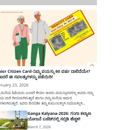
ior Citizen Card-ನಿಮ್ಮ ವಯಸ್ಸು 60 ವರ್ಷ ದಾಟಿದೆಯೇ?
ಾದರೆ ಈ ಸವಲತ್ತುಗಳನ್ನು ಪಡೆಯಿರಿ!
ruary 23, 2026
ಮ ಮನೆಯ ಹಿರಿಯರು ಎಂದರೆ ಕೇವಲ ಅವರು ವಯಸ್ಸಾದವರಲ್ಲ ಅವರು ನಮ್ಮ
ಯ ದಾರಿ ದೀಪವಾಗಿರುತ್ತಾರೆ ಹಾಗೂ ನಮ್ಮ ಮನೆಯ ಆಧಾರ
ಭಗಳಾಗಿರುತ್ತಾರೆ. ಇವರು ದಿನವಿಡೀ ತಮ್ಮ ಕುಟುಂಬಕ್ಕಾಗಿ ಸಮಾಜಕ್ಕಾಗಿ
ಿತಿರುತ್ತಾರೆ ಹಾಗೆಯೇ ಅವರು ತಮ್ಮ 60 ವರ್ಷಗಳ ನಂತರದ ಜೀವನವನ್ನು
Ganga Kalyana-2026: ಗಂಗಾ ಕಲ್ಯಾಣ
ಮದಿಯಿಂದ ಕಳೆಯಬೇಕೆಂಬುದು ಪ್ರತಿಯೊಬ್ಬರ ಕನಸಾಗಿರುತ್ತದೆ ಆದ್ದರಿಂದ
ಯೋಜನೆ ಬಜೆಟ್‌ನಲ್ಲಿ ಸಬ್ಸಿಡಿ ಹೆಚ್ಚಳ!
ಾರವು ಹಿರಿಯ ನಾಗರಿಕರ ಗುರುತಿನ ಚೀಟಿ...
March 7, 2026