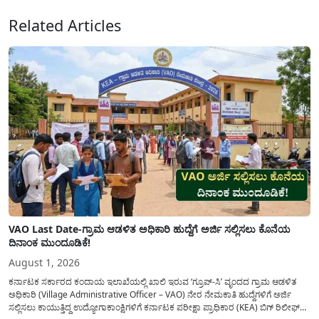
Related Articles
VAO Last Date-ಗ್ರಾಮ ಆಡಳಿತ ಅಧಿಕಾರಿ ಹುದ್ದೆಗೆ ಅರ್ಜಿ ಸಲ್ಲಿಸಲು ಕೊನೆಯ
ದಿನಾಂಕ ಮುಂದೂಡಿಕೆ!
August 1, 2026
ಕರ್ನಾಟಕ ಸರ್ಕಾರದ ಕಂದಾಯ ಇಲಾಖೆಯಲ್ಲಿ ಖಾಲಿ ಇರುವ ‘ಗ್ರೂಪ್-ಸಿ’ ವೃಂದದ ಗ್ರಾಮ ಆಡಳಿತ
ಅಧಿಕಾರಿ (Village Administrative Officer – VAO) ನೇರ ನೇಮಕಾತಿ ಹುದ್ದೆಗಳಿಗೆ ಅರ್ಜಿ
ಸಲ್ಲಿಸಲು ಕಾಯುತ್ತಿದ್ದ ಉದ್ಯೋಗಾಕಾಂಕ್ಷಿಗಳಿಗೆ ಕರ್ನಾಟಕ ಪರೀಕ್ಷಾ ಪ್ರಾಧಿಕಾರ (KEA) ಬಿಗ್ ರಿಲೀಫ್