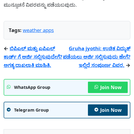
ಮುನ್ಸೂಚನೆ ವಿವರವನ್ನು ಪಡೆಯಬವುದು.
Tags:
weather apps
←
ಬಿಪಿಎಲ್ ಮತ್ತು ಎಪಿಎಲ್
Gruha jyothi: ಉಚಿತ ವಿದ್ಯುತ್
ಕಾರ್ಡ್ ಗೆ ಅರ್ಜಿ ಸಲ್ಲಿಸುವುದೇಗೆ?
ಪಡೆಯಲು ಅರ್ಜಿ ಸಲ್ಲಿಸುವುದು ಹೇಗೆ?
ಅಗತ್ಯ ದಾಖಲಾತಿ ಮಾಹಿತಿ.
ಇಲ್ಲಿದೆ ಸಂಪೂರ್ಣ ವಿವರ.
→
Join Now
WhatsApp Group
Join Now
Telegram Group