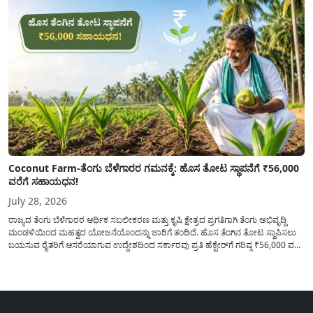
Coconut Farm-ತೆಂಗು ಬೆಳೆಗಾರರ ಗಮನಕ್ಕೆ: ಹೊಸ ತೋಟ ಸ್ಥಾಪನೆಗೆ ₹56,000
ವರೆಗೆ ಸಹಾಯಧನ!
July 28, 2026
ರಾಜ್ಯದ ತೆಂಗು ಬೆಳೆಗಾರರ ಆರ್ಥಿಕ ಸಬಲೀಕರಣ ಮತ್ತು ಕೃಷಿ ಕ್ಷೇತ್ರದ ಪ್ರಗತಿಗಾಗಿ ತೆಂಗು ಅಭಿವೃದ್ದಿ
ಮಂಡಳಿಯಿಂದ ಮಹತ್ವದ ಯೋಜನೆಯೊಂದನ್ನು ಜಾರಿಗೆ ತಂದಿದೆ. ಹೊಸ ತೆಂಗಿನ ತೋಟ ಸ್ಥಾಪಿಸಲು
ಬಯಸುವ ರೈತರಿಗೆ ಆಸರೆಯಾಗುವ ಉದ್ದೇಶದಿಂದ ಸರ್ಕಾರವು ಪ್ರತಿ ಹೆಕ್ಟೇರ್‌ಗೆ ಗರಿಷ್ಠ ₹56,000 ವರೆಗೆ
ಧನಸಹಾಯ ಪಡೆಯಲು ಅರ್ಜಿಯನ್ನು ಆಹ್ವಾನಿಸಿದೆ. ತೆಂಗು ಅಭಿವೃದ್ದಿ ಮಂಡಳಿಯ ಯೋಜನೆ
ಅಡಿಯಲ್ಲಿ ನೀಡಲಾಗುವ...