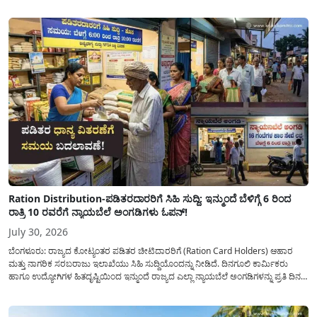
ನೀಡಿದೆ. ಅರ್ಜಿ ಸಲ್ಲಿಕೆಯ ಅವಧಿಯನ್ನು ವಿಸ್ತರಿಸಿ ಅಧಿಕೃತ ಪ್ರಕಟಣೆ ಹೊರಡಿಸಿದ್ದು, ಇದುವರೆಗೆ ಅರ್ಜಿ
ಸಲ್ಲಿಸಲು...
Ration Distribution-ಪಡಿತರದಾರರಿಗೆ ಸಿಹಿ ಸುದ್ದಿ: ಇನ್ಮುಂದೆ ಬೆಳಿಗ್ಗೆ 6 ರಿಂದ
ರಾತ್ರಿ 10 ರವರೆಗೆ ನ್ಯಾಯಬೆಲೆ ಅಂಗಡಿಗಳು ಓಪನ್!
July 30, 2026
ಬೆಂಗಳೂರು: ರಾಜ್ಯದ ಕೋಟ್ಯಂತರ ಪಡಿತರ ಚೀಟಿದಾರರಿಗೆ (Ration Card Holders) ಆಹಾರ
ಮತ್ತು ನಾಗರಿಕ ಸರಬರಾಜು ಇಲಾಖೆಯು ಸಿಹಿ ಸುದ್ದಿಯೊಂದನ್ನು ನೀಡಿದೆ. ದಿನಗೂಲಿ ಕಾರ್ಮಿಕರು
ಹಾಗೂ ಉದ್ಯೋಗಿಗಳ ಹಿತದೃಷ್ಟಿಯಿಂದ ಇನ್ಮುಂದೆ ರಾಜ್ಯದ ಎಲ್ಲಾ ನ್ಯಾಯಬೆಲೆ ಅಂಗಡಿಗಳನ್ನು ಪ್ರತಿ ದಿನ
ಬೆಳಿಗ್ಗೆ 6:00 ಗಂಟೆಯಿಂದ ರಾತ್ರಿ 10:00 ಗಂಟೆಯವರೆಗೆ ಕಡ್ಡಾಯವಾಗಿ ತೆರೆದಿಟ್ಟು ಪಡಿತರ ಧಾನ್ಯ
ವಿತರಿಸುವಂತೆ ಇಲಾಖೆಯ...