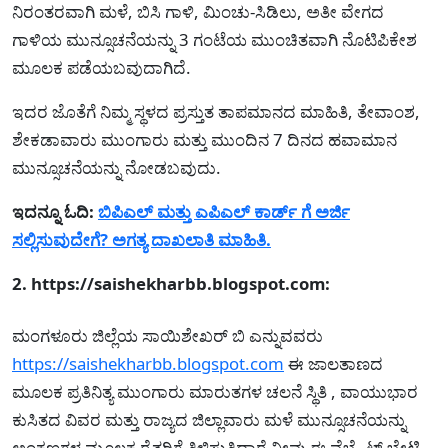
ನಿರಂತರವಾಗಿ ಮಳೆ, ಬಿಸಿ ಗಾಳಿ, ಮಿಂಚು-ಸಿಡಿಲು, ಅತೀ ವೇಗದ
ಗಾಳಿಯ ಮುನ್ಸೂಚನೆಯನ್ನು 3 ಗಂಟೆಯ ಮುಂಚಿತವಾಗಿ ನೊಟಿಪಿಕೇಶ
ಮೂಲಕ ಪಡೆಯಬವುದಾಗಿದೆ.
ಇದರ ಜೊತೆಗೆ ನಿಮ್ಮ ಸ್ಥಳದ ಪ್ರಸ್ತುತ ತಾಪಮಾನದ ಮಾಹಿತಿ, ತೇವಾಂಶ,
ಶೇಕಡಾವಾರು ಮುಂಗಾರು ಮತ್ತು ಮುಂದಿನ 7 ದಿನದ ಹವಾಮಾನ
ಮುನ್ಸೂಚನೆಯನ್ನು ನೋಡಬವುದು.
ಇದನ್ನೂ ಓದಿ:
ಬಿಪಿಎಲ್ ಮತ್ತು ಎಪಿಎಲ್ ಕಾರ್ಡ್ ಗೆ ಅರ್ಜಿ
ಸಲ್ಲಿಸುವುದೇಗೆ? ಅಗತ್ಯ ದಾಖಲಾತಿ ಮಾಹಿತಿ.
2. https://saishekharbb.blogspot.com:
ಮಂಗಳೂರು ಜಿಲ್ಲೆಯ ಸಾಯಿಶೇಖರ್ ಬಿ ಎನ್ನುವವರು
https://saishekharbb.blogspot.com
ಈ ಜಾಲತಾಣದ
ಮೂಲಕ ಪ್ರತಿನಿತ್ಯ ಮುಂಗಾರು ಮಾರುತಗಳ ಚಲನೆ ಸ್ಥಿತಿ , ವಾಯುಭಾರ
ಕುಸಿತದ ವಿವರ ಮತ್ತು ರಾಜ್ಯದ ಜಿಲ್ಲಾವಾರು ಮಳೆ ಮುನ್ಸೂಚನೆಯನ್ನು
ಅಂಕಣಗಳ ಮೂಲಕ ರೈತರಿಗೆ ತಿಳಿಸುತ್ತಿದ್ದಾರೆ ನೀವು ಈ ವೆಬ್ಸೈಟ್ ಭೇಟಿ