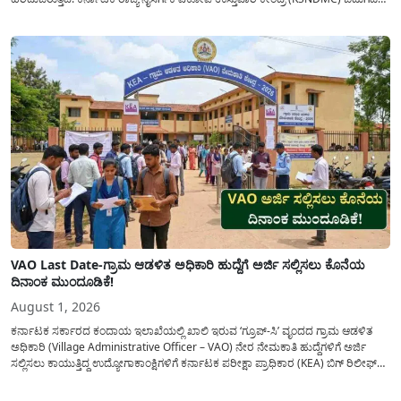
ಮಾಡಿರುವ ಆಗಸ್ಟ್ 04, 2026ರ ವರದಿಯಂತೆ, ರಾಜ್ಯದ ಪ್ರಮುಖ 14 ಜಲಾಶಯಗಳಿಗೆ ಒಂದೇ
ದಿನದಲ್ಲಿ ಬರೋಬ್ಬರಿ 34.8 TMC...
VAO Last Date-ಗ್ರಾಮ ಆಡಳಿತ ಅಧಿಕಾರಿ ಹುದ್ದೆಗೆ ಅರ್ಜಿ ಸಲ್ಲಿಸಲು ಕೊನೆಯ
ದಿನಾಂಕ ಮುಂದೂಡಿಕೆ!
August 1, 2026
ಕರ್ನಾಟಕ ಸರ್ಕಾರದ ಕಂದಾಯ ಇಲಾಖೆಯಲ್ಲಿ ಖಾಲಿ ಇರುವ ‘ಗ್ರೂಪ್-ಸಿ’ ವೃಂದದ ಗ್ರಾಮ ಆಡಳಿತ
ಅಧಿಕಾರಿ (Village Administrative Officer – VAO) ನೇರ ನೇಮಕಾತಿ ಹುದ್ದೆಗಳಿಗೆ ಅರ್ಜಿ
ಸಲ್ಲಿಸಲು ಕಾಯುತ್ತಿದ್ದ ಉದ್ಯೋಗಾಕಾಂಕ್ಷಿಗಳಿಗೆ ಕರ್ನಾಟಕ ಪರೀಕ್ಷಾ ಪ್ರಾಧಿಕಾರ (KEA) ಬಿಗ್ ರಿಲೀಫ್
ನೀಡಿದೆ. ಅರ್ಜಿ ಸಲ್ಲಿಕೆಯ ಅವಧಿಯನ್ನು ವಿಸ್ತರಿಸಿ ಅಧಿಕೃತ ಪ್ರಕಟಣೆ ಹೊರಡಿಸಿದ್ದು, ಇದುವರೆಗೆ ಅರ್ಜಿ
ಸಲ್ಲಿಸಲು...