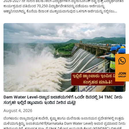
2026-2027 ನೇ ಸಾಲಿನ BE/B.Tech ವಿದ್ಯಾರ್ಥಿಗಳಿಗೆ ಪ್ಯಾನಾಸೋನಿಕ್ ರಟ್ಟಿ ಛತ್ರ್ ವಿದ್ಯಾರ್ಥಿವೇತನ
ಕಾರ್ಯಕ್ರಮದ ವತಿಯಿಂದ 70,250 ವಿದ್ಯಾರ್ಥಿವೇತನವನ್ನು ಪಡೆಯಲು ಅರ್ಜಿಯನ್ನು
ಆಹ್ವಾನಿಸಲಾಗಿದ್ದು, ಕೊನೆಯ ದಿನಾಂಕ ಮುಕ್ತಾಯವಾಗುವುದ ಒಳಗಾಗಿ ಅರ್ಜಿಯನ್ನು ಸಲ್ಲಿಸಲು
ಕೋರಿದೆ. ಆರ್ಥಿಕವಾಗಿ ಹಿಂದುಳಿದ ಹಾಗೂ ಬಡ ಕುಟುಂಬ ವರ್ಗದ ವಿದ್ಯಾರ್ಥಿಗಳು ಅವರ ಮುಂದಿನ
ಶಿಕ್ಷಣವನ್ನು ಮುಂದುವರಿಸಲು ಯಾವುದೇ ಅಡಚಣೆಯಾಗದಂತೆ ನೋಡಿಕೊಳ್ಳಲು ಈ ಯೋಜನೆಯನ್ನು
ಜಾರಿಗೆ...
Dam Water Level-ರಾಜ್ಯದ ಜಲಾಶಯಗಳಿಗೆ ಒಂದೇ ದಿನದಲ್ಲಿ 34 TMC ನೀರು
ಸಂಗ್ರಹ! ಇಲ್ಲಿದೆ ಡ್ಯಾಂವಾರು ಇಂದಿನ ನೀರಿನ ಮಟ್ಟ!
August 4, 2026
ಬೆಂಗಳೂರು: ರಾಜ್ಯದಾದ್ಯಂತ ಕಾವೇರಿ, ಕೃಷ್ಣಾ ಹಾಗೂ ಮಲೆನಾಡು ಜಲಾನಯನ ಪ್ರದೇಶಗಳಲ್ಲಿ ಉತ್ತಮ
ಮಳೆಯಾಗುತ್ತಿದ್ದು, ಜಲಾಶಯಗಳಿಗೆ(Karnataka Dam Water Level) ಅಪಾರ ಪ್ರಮಾಣದ ನೀರು
ಹರಿದುಬರುತ್ತಿದೆ. ಕರ್ನಾಟಕ ರಾಜ್ಯ ನೈಸರ್ಗಿಕ ವಿಕೋಪ ಉಸ್ತುವಾರಿ ಕೇಂದ್ರ (KSNDMC) ಬಿಡುಗಡೆ