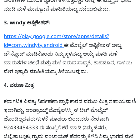
ಮಾಡಿ ಮಳೆ ಮುನ್ಸೂಚನೆ ಮಾಹಿತಿಯನ್ನು ಪಡೆಯಬವುದು.
3. windy ಅಪ್ಲಿಕೇಶನ್:
https://play.google.com/store/apps/details?
id=com.windyty.android
ಈ ಮೊಬೈಲ್ ಅಪ್ಲಿಕೇಶನ್ ಅನ್ನು
ಡೌನ್ಲೋಡ್ ಮಾಡಿಕೊಂಡು ನಿಮ್ಮ ಸ್ಥಳವನ್ನು ಆಯ್ಕೆ ಮಾಡಿ ಮಳೆ
ಮಾರುತಗಳ ಚಲನೆ ಮತ್ತು ಮಳೆ ಬರುವ ಸಾಧ್ಯತೆ, ತಾಪಮಾನ, ಗಾಳಿಯ
ವೇಗ ಇತ್ಯಾದಿ ಮಾಹಿತಿಯನ್ನು ತಿಳಿಯಬವುದು.
4. ವರುಣ ಮಿತ್ರ
ಕರ್ನಾಟಕ ವಿಪತ್ತು ನಿರ್ವಹಣಾ ಪ್ರಾಧಿಕಾರದ ವರುಣ ಮಿತ್ರ ಸಹಾಯವಾಣಿ
ಇದಾಗಿದ್ದು, ಆಂಡ್ರಾಯ್ಡ್ ಮೊಬೈಲ್/ಸ್ಕ್ರಿನ್ ಟಚ್ ಮೊಬೈಲ್
ಹೊಂದಿಲ್ಲದವರು/ಬಳಕೆ ಮಾಡಲು ಬರದವರು ನೇರವಾಗಿ
92433454333 ಈ ಸಂಖ್ಯೆಗೆ ಕರೆ ಮಾಡಿ ನಿಮ್ಮ ಹೆಸರು,
ಜಿಲ್ಲೆ,ತಾಲ್ಲೂಕು,ಗ್ರಾಮ ಪಂಚಾಯತ್ ಹೆಸರನ್ನು ತಿಳಿಸಿ ನಿಮ್ಮ ಭಾಗದ ಮಳೆ