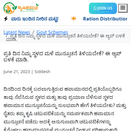
JOIN US
ಾಂವಾರು ಇಂದಿನ ನೀರಿನ ಮಟ್ಟ!
✱
Ration Distribution-ಪಡಿತರದಾರರ
Latest News
Govt Schemes
ಪ್ರತಿ ದಿನ ನಿಮ್ಮ ಸ್ಥಳದ ಮಳೆ ಮುನ್ಸೂಚನೆ ತಿಳಿಯಬೇಕೆ? ಈ ಆ್ಯಪ್ ಬಳಕೆ
ಮಾಡಿ.
ಪ್ರತಿ ದಿನ ನಿಮ್ಮ ಸ್ಥಳದ ಮಳೆ ಮುನ್ಸೂಚನೆ ತಿಳಿಯಬೇಕೆ? ಈ ಆ್ಯಪ್
ಬಳಕೆ ಮಾಡಿ.
June 21, 2023 | Siddesh
ದಿನದಿಂದ ದಿನಕ್ಕೆ ಬದಲಾಗುತ್ತಿರುವ ಹವಾಮಾನದಲ್ಲಿ ಪ್ರತಿಯೊಬ್ಬರಿಗೂ
ತಾವು ನೆಲೆಸಿರುವ ಸ್ಥಳದ ಮತ್ತು ತಾವು ಪ್ರಯಾಣ ಬೆಳೆಸುವ ಸ್ಥಳದ
ಹವಾಮಾನ ಮುನ್ಸೂಚನೆಯನ್ನು ಸುಲಭವಾಗಿ ಹೇಗೆ ತಿಳಿಯಬೇಕು? ಮತ್ತು
ರೈತರು ತಮ್ಮ ಕೃಷಿ ಚಟುವಟಿಕೆಯನ್ನು ಸಮರ್ಪಕವಾಗಿ ಹವಾಮಾನ
ಮುನ್ಸೂಚನೆ ಪಡೆದು ಅದಕ್ಕೆ ಅನುಗುಣವಾಗಿ ಚಟುವಟಿಕೆಗಳನ್ನು
ಕೈಗೊಳ್ಳಲು ಹವಾಮಾನ/ಮಳೆ ಮುನ್ಸೂಚನೆ ನೀಡುವ ಪರಿಣಾಮಕಾರಿ