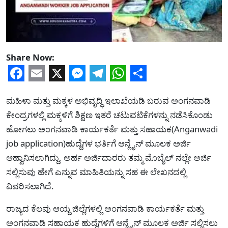
Share Now:
Facebook
Email
X
Messenger
Telegram
WhatsApp
Share
ಮಹಿಳಾ ಮತ್ತು ಮಕ್ಕಳ ಅಭಿವೃದ್ಧಿ ಇಲಾಖೆಯಡಿ ಬರುವ ಅಂಗನವಾಡಿ
ಕೇಂದ್ರಗಳಲ್ಲಿ ಮಕ್ಕಳಿಗೆ ಶಿಕ್ಷಣ ಇತರೆ ಚಟುವಟಿಕೆಗಳನ್ನು ನಡೆಸಿಕೊಂಡು
ಹೋಗಲು ಅಂಗನವಾಡಿ ಕಾರ್ಯಕರ್ತೆ ಮತ್ತು ಸಹಾಯಕ(Anganwadi
job application)ಹುದ್ದೆಗಳ ಭರ್ತಿಗೆ ಆನ್ಲೈನ್ ಮೂಲಕ ಅರ್ಜಿ
ಆಹ್ವಾನಿಸಲಾಗಿದ್ದು, ಅರ್ಹ ಅರ್ಜಿದಾರರು ತಮ್ಮ ಮೊಬೈಲ್ ನಲ್ಲೇ ಅರ್ಜಿ
ಸಲ್ಲಿಸುವು ಹೇಗೆ ಎನ್ನುವ ಮಾಹಿತಿಯನ್ನು ಸಹ ಈ ಲೇಖನದಲ್ಲಿ
ವಿವರಿಸಲಾಗಿದೆ.
ರಾಜ್ಯದ ಕೆಲವು ಆಯ್ದ ಜಿಲ್ಲೆಗಳಲ್ಲಿ ಅಂಗನವಾಡಿ ಕಾರ್ಯಕರ್ತೆ ಮತ್ತು
ಅಂಗನವಾಡಿ ಸಹಾಯಕ ಹುದ್ದೆಗಳಿಗೆ ಆನ್ಲೈನ್ ಮೂಲಕ ಅರ್ಜಿ ಸಲ್ಲಿಸಲು