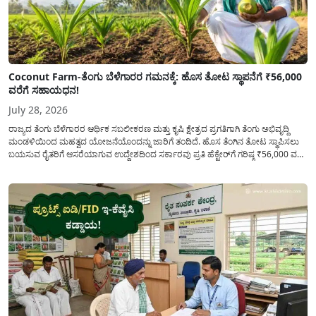
Coconut Farm-ತೆಂಗು ಬೆಳೆಗಾರರ ಗಮನಕ್ಕೆ: ಹೊಸ ತೋಟ ಸ್ಥಾಪನೆಗೆ ₹56,000
ವರೆಗೆ ಸಹಾಯಧನ!
July 28, 2026
ರಾಜ್ಯದ ತೆಂಗು ಬೆಳೆಗಾರರ ಆರ್ಥಿಕ ಸಬಲೀಕರಣ ಮತ್ತು ಕೃಷಿ ಕ್ಷೇತ್ರದ ಪ್ರಗತಿಗಾಗಿ ತೆಂಗು ಅಭಿವೃದ್ದಿ
ಮಂಡಳಿಯಿಂದ ಮಹತ್ವದ ಯೋಜನೆಯೊಂದನ್ನು ಜಾರಿಗೆ ತಂದಿದೆ. ಹೊಸ ತೆಂಗಿನ ತೋಟ ಸ್ಥಾಪಿಸಲು
ಬಯಸುವ ರೈತರಿಗೆ ಆಸರೆಯಾಗುವ ಉದ್ದೇಶದಿಂದ ಸರ್ಕಾರವು ಪ್ರತಿ ಹೆಕ್ಟೇರ್‌ಗೆ ಗರಿಷ್ಠ ₹56,000 ವರೆಗೆ
ಧನಸಹಾಯ ಪಡೆಯಲು ಅರ್ಜಿಯನ್ನು ಆಹ್ವಾನಿಸಿದೆ. ತೆಂಗು ಅಭಿವೃದ್ದಿ ಮಂಡಳಿಯ ಯೋಜನೆ
ಅಡಿಯಲ್ಲಿ ನೀಡಲಾಗುವ...