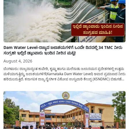
Dam Water Level-ರಾಜ್ಯದ ಜಲಾಶಯಗಳಿಗೆ ಒಂದೇ ದಿನದಲ್ಲಿ 34 TMC ನೀರು
ಸಂಗ್ರಹ! ಇಲ್ಲಿದೆ ಡ್ಯಾಂವಾರು ಇಂದಿನ ನೀರಿನ ಮಟ್ಟ!
August 4, 2026
ಬೆಂಗಳೂರು: ರಾಜ್ಯದಾದ್ಯಂತ ಕಾವೇರಿ, ಕೃಷ್ಣಾ ಹಾಗೂ ಮಲೆನಾಡು ಜಲಾನಯನ ಪ್ರದೇಶಗಳಲ್ಲಿ ಉತ್ತಮ
ಮಳೆಯಾಗುತ್ತಿದ್ದು, ಜಲಾಶಯಗಳಿಗೆ(Karnataka Dam Water Level) ಅಪಾರ ಪ್ರಮಾಣದ ನೀರು
ಹರಿದುಬರುತ್ತಿದೆ. ಕರ್ನಾಟಕ ರಾಜ್ಯ ನೈಸರ್ಗಿಕ ವಿಕೋಪ ಉಸ್ತುವಾರಿ ಕೇಂದ್ರ (KSNDMC) ಬಿಡುಗಡೆ
ಮಾಡಿರುವ ಆಗಸ್ಟ್ 04, 2026ರ ವರದಿಯಂತೆ, ರಾಜ್ಯದ ಪ್ರಮುಖ 14 ಜಲಾಶಯಗಳಿಗೆ ಒಂದೇ
ದಿನದಲ್ಲಿ ಬರೋಬ್ಬರಿ 34.8 TMC...