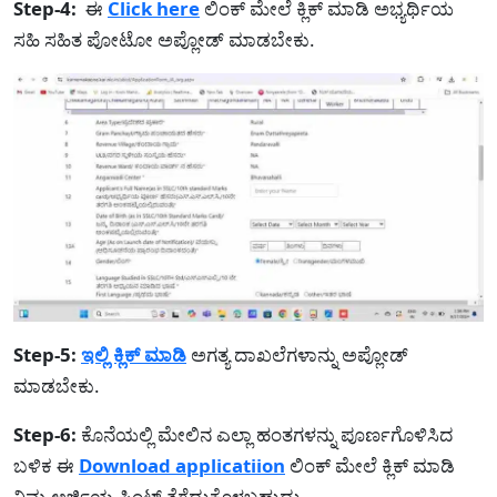
Step-4:
ಈ
Click here
ಲಿಂಕ್ ಮೇಲೆ ಕ್ಲಿಕ್ ಮಾಡಿ ಅಭ್ಯರ್ಥಿಯ
ಸಹಿ ಸಹಿತ ಪೋಟೋ ಅಪ್ಲೋಡ್ ಮಾಡಬೇಕು.
Step-5:
ಇಲ್ಲಿ ಕ್ಲಿಕ್ ಮಾಡಿ
ಅಗತ್ಯ ದಾಖಲೆಗಳಾನ್ನು ಅಪ್ಲೋಡ್
ಮಾಡಬೇಕು.
Step-6:
ಕೊನೆಯಲ್ಲಿ ಮೇಲಿನ ಎಲ್ಲಾ ಹಂತಗಳನ್ನು ಪೂರ್ಣಗೊಳಿಸಿದ
ಬಳಿಕ ಈ
Download applicatiion
ಲಿಂಕ್ ಮೇಲೆ ಕ್ಲಿಕ್ ಮಾಡಿ
ನಿಮ್ಮ ಅರ್ಜಿಯ ಪ್ರಿಂಟ್ ತೆಗೆದುಕೊಳ್ಳಬಹುದು.