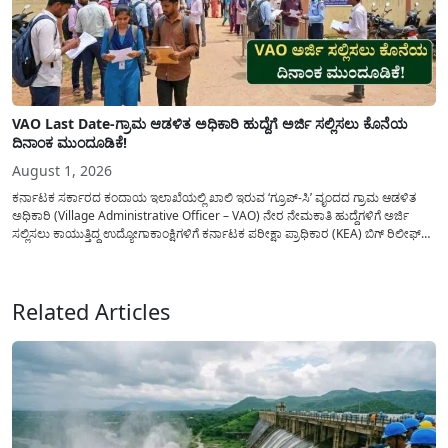
VAO Last Date-ಗ್ರಾಮ ಆಡಳಿತ ಅಧಿಕಾರಿ ಹುದ್ದೆಗೆ ಅರ್ಜಿ ಸಲ್ಲಿಸಲು ಕೊನೆಯ
ದಿನಾಂಕ ಮುಂದೂಡಿಕೆ!
August 1, 2026
ಕರ್ನಾಟಕ ಸರ್ಕಾರದ ಕಂದಾಯ ಇಲಾಖೆಯಲ್ಲಿ ಖಾಲಿ ಇರುವ ‘ಗ್ರೂಪ್-ಸಿ’ ವೃಂದದ ಗ್ರಾಮ ಆಡಳಿತ
ಅಧಿಕಾರಿ (Village Administrative Officer – VAO) ನೇರ ನೇಮಕಾತಿ ಹುದ್ದೆಗಳಿಗೆ ಅರ್ಜಿ
ಸಲ್ಲಿಸಲು ಕಾಯುತ್ತಿದ್ದ ಉದ್ಯೋಗಾಕಾಂಕ್ಷಿಗಳಿಗೆ ಕರ್ನಾಟಕ ಪರೀಕ್ಷಾ ಪ್ರಾಧಿಕಾರ (KEA) ಬಿಗ್ ರಿಲೀಫ್
ನೀಡಿದೆ. ಅರ್ಜಿ ಸಲ್ಲಿಕೆಯ ಅವಧಿಯನ್ನು ವಿಸ್ತರಿಸಿ ಅಧಿಕೃತ ಪ್ರಕಟಣೆ ಹೊರಡಿಸಿದ್ದು, ಇದುವರೆಗೆ ಅರ್ಜಿ
ಸಲ್ಲಿಸಲು...
Related Articles