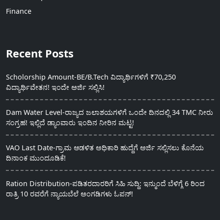
Finance
Recent Posts
Scholorship Amount-BE/B.Tech ವಿದ್ಯಾರ್ಥಿಗಳಿಗೆ ₹70,250
ವಿದ್ಯಾರ್ಥಿವೇತನ! ಇಂದೇ ಅರ್ಜಿ ಸಲ್ಲಿಸಿ!
Dam Water Level-ರಾಜ್ಯದ ಜಲಾಶಯಗಳಿಗೆ ಒಂದೇ ದಿನದಲ್ಲಿ 34 TMC ನೀರು
ಸಂಗ್ರಹ! ಇಲ್ಲಿದೆ ಡ್ಯಾಂವಾರು ಇಂದಿನ ನೀರಿನ ಮಟ್ಟ!
VAO Last Date-ಗ್ರಾಮ ಆಡಳಿತ ಅಧಿಕಾರಿ ಹುದ್ದೆಗೆ ಅರ್ಜಿ ಸಲ್ಲಿಸಲು ಕೊನೆಯ
ದಿನಾಂಕ ಮುಂದೂಡಿಕೆ!
Ration Distribution-ಪಡಿತರದಾರರಿಗೆ ಸಿಹಿ ಸುದ್ದಿ: ಇನ್ಮುಂದೆ ಬೆಳಿಗ್ಗೆ 6 ರಿಂದ
ರಾತ್ರಿ 10 ರವರೆಗೆ ನ್ಯಾಯಬೆಲೆ ಅಂಗಡಿಗಳು ಓಪನ್!