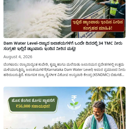
Dam Water Level-ರಾಜ್ಯದ ಜಲಾಶಯಗಳಿಗೆ ಒಂದೇ ದಿನದಲ್ಲಿ 34 TMC ನೀರು
ಸಂಗ್ರಹ! ಇಲ್ಲಿದೆ ಡ್ಯಾಂವಾರು ಇಂದಿನ ನೀರಿನ ಮಟ್ಟ!
August 4, 2026
ಬೆಂಗಳೂರು: ರಾಜ್ಯದಾದ್ಯಂತ ಕಾವೇರಿ, ಕೃಷ್ಣಾ ಹಾಗೂ ಮಲೆನಾಡು ಜಲಾನಯನ ಪ್ರದೇಶಗಳಲ್ಲಿ ಉತ್ತಮ
ಮಳೆಯಾಗುತ್ತಿದ್ದು, ಜಲಾಶಯಗಳಿಗೆ(Karnataka Dam Water Level) ಅಪಾರ ಪ್ರಮಾಣದ ನೀರು
ಹರಿದುಬರುತ್ತಿದೆ. ಕರ್ನಾಟಕ ರಾಜ್ಯ ನೈಸರ್ಗಿಕ ವಿಕೋಪ ಉಸ್ತುವಾರಿ ಕೇಂದ್ರ (KSNDMC) ಬಿಡುಗಡೆ
ಮಾಡಿರುವ ಆಗಸ್ಟ್ 04, 2026ರ ವರದಿಯಂತೆ, ರಾಜ್ಯದ ಪ್ರಮುಖ 14 ಜಲಾಶಯಗಳಿಗೆ ಒಂದೇ
ದಿನದಲ್ಲಿ ಬರೋಬ್ಬರಿ 34.8 TMC...