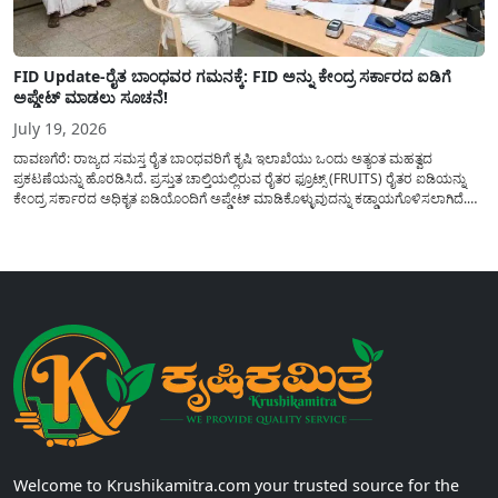
FID Update-ರೈತ ಬಾಂಧವರ ಗಮನಕ್ಕೆ: FID ಅನ್ನು ಕೇಂದ್ರ ಸರ್ಕಾರದ ಐಡಿಗೆ
ಅಪ್ಡೇಟ್ ಮಾಡಲು ಸೂಚನೆ!
July 19, 2026
ದಾವಣಗೆರೆ: ರಾಜ್ಯದ ಸಮಸ್ತ ರೈತ ಬಾಂಧವರಿಗೆ ಕೃಷಿ ಇಲಾಖೆಯು ಒಂದು ಅತ್ಯಂತ ಮಹತ್ವದ
ಪ್ರಕಟಣೆಯನ್ನು ಹೊರಡಿಸಿದೆ. ಪ್ರಸ್ತುತ ಚಾಲ್ತಿಯಲ್ಲಿರುವ ರೈತರ ಫ್ರೂಟ್ಸ್ (FRUITS) ರೈತರ ಐಡಿಯನ್ನು
ಕೇಂದ್ರ ಸರ್ಕಾರದ ಅಧಿಕೃತ ಐಡಿಯೊಂದಿಗೆ ಅಪ್ಡೇಟ್ ಮಾಡಿಕೊಳ್ಳುವುದನ್ನು ಕಡ್ಡಾಯಗೊಳಿಸಲಾಗಿದೆ.
ಸರ್ಕಾರದ ವಿವಿಧ ಯೋಜನೆಗಳ ಪ್ರಯೋಜನಗಳನ್ನು ಯಾವುದೇ ಅಡಚಣೆಯಿಲ್ಲದೆ ನೇರವಾಗಿ
ಪಡೆದುಕೊಳ್ಳಲು ಈ ಪ್ರಕ್ರಿಯೆಯು ಅತ್ಯಂತ ಅಗತ್ಯವಾಗಿದ್ದು, ಅರ್ಹ ರೈತರು...
Welcome to Krushikamitra.com your trusted source for the