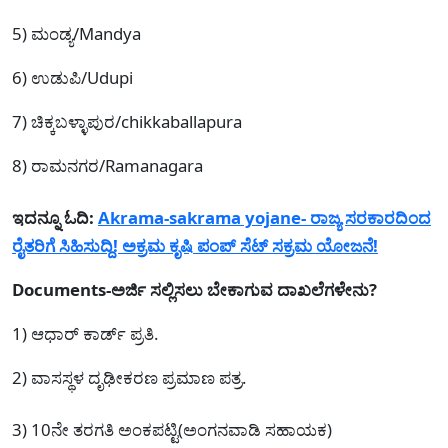
5) ಮಂಡ್ಯ/Mandya
6) ಉಡುಪಿ/Udupi
7) ಚಿಕ್ಕಬಳ್ಳಾಪುರ/chikkaballapura
8) ರಾಮನಗರ/Ramanagara
ಇದನ್ನೂ ಓದಿ:
Akrama-sakrama yojane- ರಾಜ್ಯ ಸರಕಾರದಿಂದ
ರೈತರಿಗೆ ಸಿಹಿಸುದ್ದಿ! ಅಕ್ರಮ ಕೃಷಿ ಪಂಪ್ ಸೆಟ್ ಸಕ್ರಮ ಯೋಜನೆ!
Documents-ಅರ್ಜಿ ಸಲ್ಲಿಸಲು ಬೇಕಾಗುವ ದಾಖಲೆಗಳೇನು?
1) ಆಧಾರ್‌ ಕಾರ್ಡ್‌ ಪ್ರತಿ.
2) ವಾಸಸ್ಥಳ ದೃಢೀಕರಣ ಪ್ರಮಾಣ ಪತ್ರ.
3) 10ನೇ ತರಗತಿ ಅಂಕಪಟ್ಟಿ(ಅಂಗನವಾಡಿ ಸಹಾಯಕ)