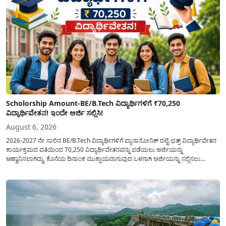
Scholorship Amount-BE/B.Tech ವಿದ್ಯಾರ್ಥಿಗಳಿಗೆ ₹70,250
ವಿದ್ಯಾರ್ಥಿವೇತನ! ಇಂದೇ ಅರ್ಜಿ ಸಲ್ಲಿಸಿ!
August 6, 2026
2026-2027 ನೇ ಸಾಲಿನ BE/B.Tech ವಿದ್ಯಾರ್ಥಿಗಳಿಗೆ ಪ್ಯಾನಾಸೋನಿಕ್ ರಟ್ಟಿ ಛತ್ರ್ ವಿದ್ಯಾರ್ಥಿವೇತನ
ಕಾರ್ಯಕ್ರಮದ ವತಿಯಿಂದ 70,250 ವಿದ್ಯಾರ್ಥಿವೇತನವನ್ನು ಪಡೆಯಲು ಅರ್ಜಿಯನ್ನು
ಆಹ್ವಾನಿಸಲಾಗಿದ್ದು, ಕೊನೆಯ ದಿನಾಂಕ ಮುಕ್ತಾಯವಾಗುವುದ ಒಳಗಾಗಿ ಅರ್ಜಿಯನ್ನು ಸಲ್ಲಿಸಲು
ಕೋರಿದೆ. ಆರ್ಥಿಕವಾಗಿ ಹಿಂದುಳಿದ ಹಾಗೂ ಬಡ ಕುಟುಂಬ ವರ್ಗದ ವಿದ್ಯಾರ್ಥಿಗಳು ಅವರ ಮುಂದಿನ
ಶಿಕ್ಷಣವನ್ನು ಮುಂದುವರಿಸಲು ಯಾವುದೇ ಅಡಚಣೆಯಾಗದಂತೆ ನೋಡಿಕೊಳ್ಳಲು ಈ ಯೋಜನೆಯನ್ನು
ಜಾರಿಗೆ...