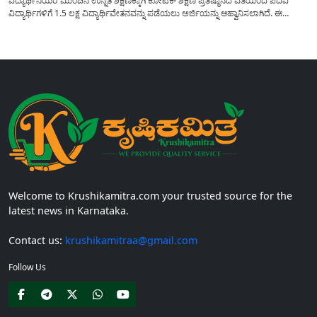
ವಿದ್ಯಾರ್ಥಿನಿಯರ ಮುಂದಿನ ಉನ್ನತ ಶಿಕ್ಷಣಕ್ಕಾಗಿ ಕೋಟಕ್ ಶಿಕ್ಷಣ ಪ್ರತಿಷ್ಠಾನದ ವತಿಯಿಂದ ಪದವಿ
ವಿದ್ಯಾರ್ಥಿಗಳಿಗೆ 1.5 ಲಕ್ಷ ವಿದ್ಯಾರ್ಥಿವೇತನವನ್ನು ಪಡೆಯಲು ಅರ್ಜಿಯನ್ನು ಆಹ್ವಾನಿಸಲಾಗಿದೆ. ಈ
ವಿದ್ಯಾರ್ಥಿವೇತನವು 12 ನೇ ತರಗತಿಯಲ್ಲಿ ಉತ್ತೀರ್ಣರಾಗಿರುವ ಮತ್ತು ಪ್ರತಿಷ್ಠಿತ ವೃತ್ತಿಪರ ಪದವಿ
ಕೋರ್ಸ್‌ಗಳಲ್ಲಿ ಸೇರಲು ಬಯಸುವ ಅರ್ಹ ವಿದ್ಯಾರ್ಥಿನಿಯರು...
Welcome to Krushikamitra.com your trusted source for the
latest news in Karnataka.
Contact us:
krushikamitraa@gmail.com
Follow Us