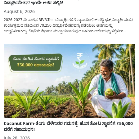
ವಿದ್ಯಾರ್ಥಿವೇತನ! ಇಂದೇ ಅರ್ಜಿ ಸಲ್ಲಿಸಿ!
August 6, 2026
2026-2027 ನೇ ಸಾಲಿನ BE/B.Tech ವಿದ್ಯಾರ್ಥಿಗಳಿಗೆ ಪ್ಯಾನಾಸೋನಿಕ್ ರಟ್ಟಿ ಛತ್ರ್ ವಿದ್ಯಾರ್ಥಿವೇತನ
ಕಾರ್ಯಕ್ರಮದ ವತಿಯಿಂದ 70,250 ವಿದ್ಯಾರ್ಥಿವೇತನವನ್ನು ಪಡೆಯಲು ಅರ್ಜಿಯನ್ನು
ಆಹ್ವಾನಿಸಲಾಗಿದ್ದು, ಕೊನೆಯ ದಿನಾಂಕ ಮುಕ್ತಾಯವಾಗುವುದ ಒಳಗಾಗಿ ಅರ್ಜಿಯನ್ನು ಸಲ್ಲಿಸಲು
ಕೋರಿದೆ. ಆರ್ಥಿಕವಾಗಿ ಹಿಂದುಳಿದ ಹಾಗೂ ಬಡ ಕುಟುಂಬ ವರ್ಗದ ವಿದ್ಯಾರ್ಥಿಗಳು ಅವರ ಮುಂದಿನ
ಶಿಕ್ಷಣವನ್ನು ಮುಂದುವರಿಸಲು ಯಾವುದೇ ಅಡಚಣೆಯಾಗದಂತೆ ನೋಡಿಕೊಳ್ಳಲು ಈ ಯೋಜನೆಯನ್ನು
ಜಾರಿಗೆ...
Coconut Farm-ತೆಂಗು ಬೆಳೆಗಾರರ ಗಮನಕ್ಕೆ: ಹೊಸ ತೋಟ ಸ್ಥಾಪನೆಗೆ ₹56,000
ವರೆಗೆ ಸಹಾಯಧನ!
July 28, 2026