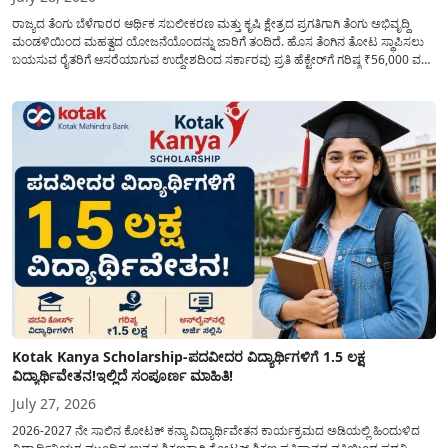
ರಾಜ್ಯದ ತೆಂಗು ಬೆಳೆಗಾರರ ಆರ್ಥಿಕ ಸಬಲೀಕರಣ ಮತ್ತು ಕೃಷಿ ಕ್ಷೇತ್ರದ ಪ್ರಗತಿಗಾಗಿ ತೆಂಗು ಅಭಿವೃದ್ದಿ
ಮಂಡಳಿಯಿಂದ ಮಹತ್ವದ ಯೋಜನೆಯೊಂದನ್ನು ಜಾರಿಗೆ ತಂದಿದೆ. ಹೊಸ ತೆಂಗಿನ ತೋಟ ಸ್ಥಾಪಿಸಲು
ಬಯಸುವ ರೈತರಿಗೆ ಆಸರೆಯಾಗುವ ಉದ್ದೇಶದಿಂದ ಸರ್ಕಾರವು ಪ್ರತಿ ಹೆಕ್ಟೇರ್‌ಗೆ ಗರಿಷ್ಠ ₹56,000 ವರೆಗೆ
ಧನಸಹಾಯ ಪಡೆಯಲು ಅರ್ಜಿಯನ್ನು ಆಹ್ವಾನಿಸಿದೆ. ತೆಂಗು ಅಭಿವೃದ್ದಿ ಮಂಡಳಿಯ ಯೋಜನೆ
ಅಡಿಯಲ್ಲಿ ನೀಡಲಾಗುವ...
Kotak Kanya Scholarship-ಪದವೀದರ ವಿದ್ಯಾರ್ಥಿಗಳಿಗೆ 1.5 ಲಕ್ಷ
ವಿದ್ಯಾರ್ಥಿವೇತನ!ಇಲ್ಲಿದೆ ಸಂಪೂರ್ಣ ಮಾಹಿತಿ!
July 27, 2026
2026-2027 ನೇ ಸಾಲಿನ ಕೋಟಕ್ ಕನ್ಯಾ ವಿದ್ಯಾರ್ಥಿವೇತನ ಕಾರ್ಯಕ್ರಮದ ಅಡಿಯಲ್ಲಿ ಹಿಂದುಳಿದ