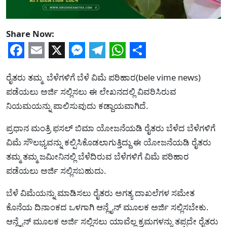
Share Now:
Facebook
Email
X
Messenger
Telegram
WhatsApp
Share
ರೈತರು ತಮ್ಮ ಬೆಳೆಗಳಿಗೆ ಬೆಳೆ ವಿಮೆ ಪರಿಹಾರ(bele vime news)
ಪಡೆಯಲು ಅರ್ಜಿ ಸಲ್ಲಿಸಲು ಈ ಲೇಖನದಲ್ಲಿ ವಿವರಿಸಿರುವ
ನಿಯಮಯನ್ನು ಪಾಲಿಸುವುದು ಕಡ್ದಾಯವಾಗಿದೆ.
ಪ್ರಧಾನ ಮಂತ್ರಿ ಫಸಲ್ ಬಿಮಾ ಯೋಜನೆಯಡಿ ರೈತರು ಬೆಳೆದ ಬೆಳೆಗಳಿಗೆ
ವಿಮೆ ಸೌಲಭ್ಯವನ್ನು ಕಲ್ಪಿಸಿಕೊಡಲಾಗುತ್ತಿದ್ದು ಈ ಯೋಜನೆಯಡಿ ರೈತರು
ತಮ್ಮ ತಮ್ಮ ಜಮೀನಿನಲ್ಲಿ ಬೆಳೆದಿರುವ ಬೆಳೆಗಳಿಗೆ ವಿಮೆ ಪರಿಹಾರ
ಪಡೆಯಲು ಅರ್ಜಿ ಸಲ್ಲಿಸಬಹುದು.
ಬೆಳೆ ವಿಮೆಯನ್ನು ಮಾಡಿಸಲು ರೈತರು ಅಗತ್ಯ ದಾಖಲೆಗಳ ಸಮೇತ
ಕೊನೆಯ ದಿನಾಂಕದ ಒಳಗಾಗಿ ಆನ್ಲೈನ್ ಮೂಲಕ ಅರ್ಜಿ ಸಲ್ಲಿಸಬೇಕು.
ಆನ್ಲೈನ್ ಮೂಲಕ ಅರ್ಜಿ ಸಲ್ಲಿಸಲು ಯಾವೆಲ್ಲ ಕ್ರಮಗಳನ್ನು ತಪ್ಪದೇ ರೈತರು