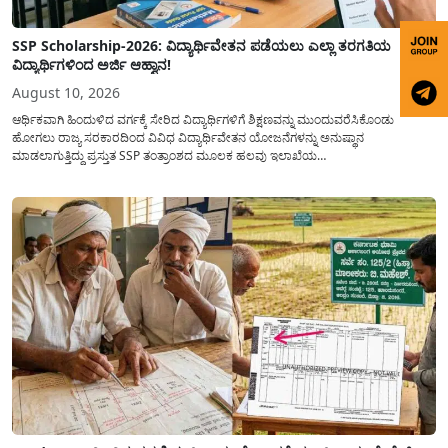
SSP Scholarship-2026: ವಿದ್ಯಾರ್ಥಿವೇತನ ಪಡೆಯಲು ಎಲ್ಲಾ ತರಗತಿಯ
ವಿದ್ಯಾರ್ಥಿಗಳಿಂದ ಅರ್ಜಿ ಆಹ್ವಾನ!
August 10, 2026
ಆರ್ಥಿಕವಾಗಿ ಹಿಂದುಳಿದ ವರ್ಗಕ್ಕೆ ಸೇರಿದ ವಿದ್ಯಾರ್ಥಿಗಳಿಗೆ ಶಿಕ್ಷಣವನ್ನು ಮುಂದುವರೆಸಿಕೊಂಡು
ಹೋಗಲು ರಾಜ್ಯ ಸರಕಾರದಿಂದ ವಿವಿಧ ವಿದ್ಯಾರ್ಥಿವೇತನ ಯೋಜನೆಗಳನ್ನು ಅನುಷ್ಥಾನ
ಮಾಡಲಾಗುತ್ತಿದ್ದು ಪ್ರಸ್ತುತ SSP ತಂತ್ರಾಂಶದ ಮೂಲಕ ಹಲವು ಇಲಾಖೆಯ
ವಿದ್ಯಾರ್ಥಿವೇತನವನ್ನು(Scholarship) ಪಡೆಯಲು ಅರ್ಹ ವಿದ್ಯಾರ್ಥಿಗಳಿಂದ ಅರ್ಜಿಯನ್ನು
ಆಹ್ವಾನಿಸಲಾಗಿದೆ. ರಾಜ್ಯ ಸರಕಾರದ ಎಲ್ಲಾ ಇಲಾಖೆ ಮತ್ತು ಯೋಜನೆಯ
ವಿದ್ಯಾರ್ಥಿವೇತನವನ್ನು(Scholarship Application) ಪಡೆಯಲು ವಿದ್ಯಾರ್ಥಿಗಳಿಗೆ ಅರ್ಜಿ ಸಲ್ಲಿಸಲು
ಸರಳ...