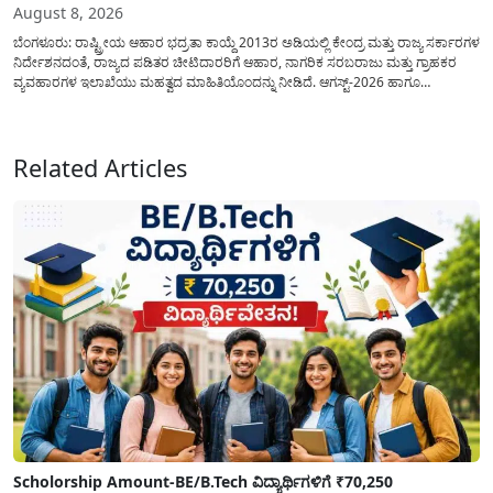
August 8, 2026
ಬೆಂಗಳೂರು: ರಾಷ್ಟ್ರೀಯ ಆಹಾರ ಭದ್ರತಾ ಕಾಯ್ದೆ 2013ರ ಅಡಿಯಲ್ಲಿ ಕೇಂದ್ರ ಮತ್ತು ರಾಜ್ಯ ಸರ್ಕಾರಗಳ
ನಿರ್ದೇಶನದಂತೆ, ರಾಜ್ಯದ ಪಡಿತರ ಚೀಟಿದಾರರಿಗೆ ಆಹಾರ, ನಾಗರಿಕ ಸರಬರಾಜು ಮತ್ತು ಗ್ರಾಹಕರ
ವ್ಯವಹಾರಗಳ ಇಲಾಖೆಯು ಮಹತ್ವದ ಮಾಹಿತಿಯೊಂದನ್ನು ನೀಡಿದೆ. ಆಗಸ್ಟ್-2026 ಹಾಗೂ
ಸೆಪ್ಟೆಂಬರ್-2026 ಈ ಎರಡೂ ತಿಂಗಳ ಆಹಾರ ಧಾನ್ಯಗಳ ವಿತರಣೆಯನ್ನು ಆಗಸ್ಟ್ ಮಾಹೆಯಲ್ಲೇ ಒಟ್ಟಿಗೆ
(ಜಂಟಿಯಾಗಿ) ನೀಡಲು ನಿರ್ಧರಿಸಲಾಗಿದೆ....
Related Articles
Scholorship Amount-BE/B.Tech ವಿದ್ಯಾರ್ಥಿಗಳಿಗೆ ₹70,250