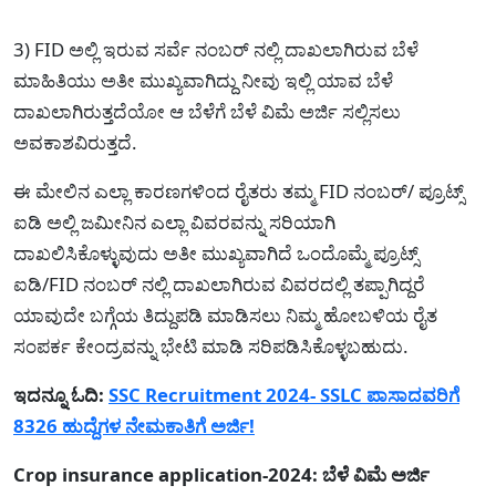
3) FID ಅಲ್ಲಿ ಇರುವ ಸರ್ವೆ ನಂಬರ್ ನಲ್ಲಿ ದಾಖಲಾಗಿರುವ ಬೆಳೆ
ಮಾಹಿತಿಯು ಅತೀ ಮುಖ್ಯವಾಗಿದ್ದು ನೀವು ಇಲ್ಲಿ ಯಾವ ಬೆಳೆ
ದಾಖಲಾಗಿರುತ್ತದೆಯೋ ಆ ಬೆಳೆಗೆ ಬೆಳೆ ವಿಮೆ ಅರ್ಜಿ ಸಲ್ಲಿಸಲು
ಅವಕಾಶವಿರುತ್ತದೆ.
ಈ ಮೇಲಿನ ಎಲ್ಲಾ ಕಾರಣಗಳಿಂದ ರೈತರು ತಮ್ಮ FID ನಂಬರ್/ ಪ್ರೂಟ್ಸ್
ಐಡಿ ಅಲ್ಲಿ ಜಮೀನಿನ ಎಲ್ಲಾ ವಿವರವನ್ನು ಸರಿಯಾಗಿ
ದಾಖಲಿಸಿಕೊಳ್ಳುವುದು ಅತೀ ಮುಖ್ಯವಾಗಿದೆ ಒಂದೊಮ್ಮೆ ಪ್ರೂಟ್ಸ್
ಐಡಿ/FID ನಂಬರ್ ನಲ್ಲಿ ದಾಖಲಾಗಿರುವ ವಿವರದಲ್ಲಿ ತಪ್ಪಾಗಿದ್ದರೆ
ಯಾವುದೇ ಬಗ್ಗೆಯ ತಿದ್ದುಪಡಿ ಮಾಡಿಸಲು ನಿಮ್ಮ ಹೋಬಳಿಯ ರೈತ
ಸಂಪರ್ಕ ಕೇಂದ್ರವನ್ನು ಭೇಟಿ ಮಾಡಿ ಸರಿಪಡಿಸಿಕೊಳ್ಳಬಹುದು.
ಇದನ್ನೂ ಓದಿ:
SSC Recruitment 2024- SSLC ಪಾಸಾದವರಿಗೆ
8326 ಹುದ್ದೆಗಳ ನೇಮಕಾತಿಗೆ ಅರ್ಜಿ!
Crop insurance application-2024: ಬೆಳೆ ವಿಮೆ ಅರ್ಜಿ