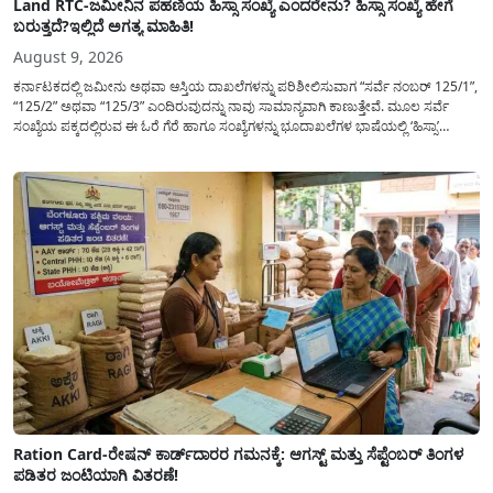
Land RTC-ಜಮೀನಿನ ಪಹಣಿಯ ಹಿಸ್ಸಾ ಸಂಖ್ಯೆ ಎಂದರೇನು? ಹಿಸ್ಸಾ ಸಂಖ್ಯೆ ಹೇಗೆ
ಬರುತ್ತದೆ?ಇಲ್ಲಿದೆ ಅಗತ್ಯ ಮಾಹಿತಿ!
August 9, 2026
ಕರ್ನಾಟಕದಲ್ಲಿ ಜಮೀನು ಅಥವಾ ಆಸ್ತಿಯ ದಾಖಲೆಗಳನ್ನು ಪರಿಶೀಲಿಸುವಾಗ “ಸರ್ವೆ ನಂಬರ್ 125/1”,
“125/2” ಅಥವಾ “125/3” ಎಂದಿರುವುದನ್ನು ನಾವು ಸಾಮಾನ್ಯ​ವಾಗಿ ಕಾಣುತ್ತೇವೆ. ಮೂಲ ಸರ್ವೆ
ಸಂಖ್ಯೆಯ ಪಕ್ಕದಲ್ಲಿರುವ ಈ ಓರೆ ಗೆರೆ ಹಾಗೂ ಸಂಖ್ಯೆಗಳನ್ನು ಭೂದಾಖಲೆಗಳ ಭಾಷೆಯಲ್ಲಿ ‘ಹಿಸ್ಸಾ’
(Hissa) ಅಥವಾ ಉಪ-ವಿಭಾಗ (Sub-Division) ಎಂದು ಕರೆಯಲಾಗುತ್ತದೆ. ಸಾಮಾನ್ಯ ಜನರಿಗೆ ಈ
ಸಂಖ್ಯೆಗಳ ಹಿಂದಿನ ಸಂಪೂರ್ಣ...
Ration Card-ರೇಷನ್ ಕಾರ್ಡ್‍ದಾರರ ಗಮನಕ್ಕೆ: ಆಗಸ್ಟ್ ಮತ್ತು ಸೆಪ್ಟೆಂಬರ್ ತಿಂಗಳ
ಪಡಿತರ ಜಂಟಿಯಾಗಿ ವಿತರಣೆ!