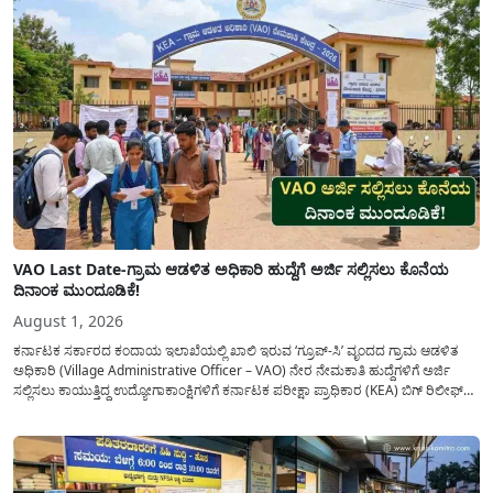
VAO Last Date-ಗ್ರಾಮ ಆಡಳಿತ ಅಧಿಕಾರಿ ಹುದ್ದೆಗೆ ಅರ್ಜಿ ಸಲ್ಲಿಸಲು ಕೊನೆಯ
ದಿನಾಂಕ ಮುಂದೂಡಿಕೆ!
August 1, 2026
ಕರ್ನಾಟಕ ಸರ್ಕಾರದ ಕಂದಾಯ ಇಲಾಖೆಯಲ್ಲಿ ಖಾಲಿ ಇರುವ ‘ಗ್ರೂಪ್-ಸಿ’ ವೃಂದದ ಗ್ರಾಮ ಆಡಳಿತ
ಅಧಿಕಾರಿ (Village Administrative Officer – VAO) ನೇರ ನೇಮಕಾತಿ ಹುದ್ದೆಗಳಿಗೆ ಅರ್ಜಿ
ಸಲ್ಲಿಸಲು ಕಾಯುತ್ತಿದ್ದ ಉದ್ಯೋಗಾಕಾಂಕ್ಷಿಗಳಿಗೆ ಕರ್ನಾಟಕ ಪರೀಕ್ಷಾ ಪ್ರಾಧಿಕಾರ (KEA) ಬಿಗ್ ರಿಲೀಫ್
ನೀಡಿದೆ. ಅರ್ಜಿ ಸಲ್ಲಿಕೆಯ ಅವಧಿಯನ್ನು ವಿಸ್ತರಿಸಿ ಅಧಿಕೃತ ಪ್ರಕಟಣೆ ಹೊರಡಿಸಿದ್ದು, ಇದುವರೆಗೆ ಅರ್ಜಿ
ಸಲ್ಲಿಸಲು...