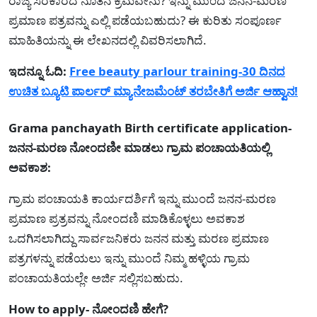
ರಾಜ್ಯ ಸರಕಾರದ ನೂತನ ಕ್ರಮವೇನು? ಇನ್ನು ಮುಂದೆ ಜನನ-ಮರಣ
ಪ್ರಮಾಣ ಪತ್ರವನ್ನು ಎಲ್ಲಿ ಪಡೆಯಬಹುದು? ಈ ಕುರಿತು ಸಂಪೂರ್ಣ
ಮಾಹಿತಿಯನ್ನು ಈ ಲೇಖನದಲ್ಲಿ ವಿವರಿಸಲಾಗಿದೆ.
ಇದನ್ನೂ ಓದಿ:
Free beauty parlour training-30 ದಿನದ
ಉಚಿತ ಬ್ಯೂಟಿ ಪಾರ್ಲರ್ ಮ್ಯಾನೇಜಮೆಂಟ್ ತರಬೇತಿಗೆ ಅರ್ಜಿ ಆಹ್ವಾನ!
Grama panchayath Birth certificate application-
ಜನನ-ಮರಣ ನೋಂದಣೀ ಮಾಡಲು ಗ್ರಾಮ ಪಂಚಾಯತಿಯಲ್ಲಿ
ಅವಕಾಶ:
ಗ್ರಾಮ ಪಂಚಾಯತಿ ಕಾರ್ಯದರ್ಶಿಗೆ ಇನ್ನು ಮುಂದೆ ಜನನ-ಮರಣ
ಪ್ರಮಾಣ ಪ್ರತ್ರವನ್ನು ನೋಂದಣಿ ಮಾಡಿಕೊಳ್ಳಲು ಅವಕಾಶ
ಒದಗಿಸಲಾಗಿದ್ದು ಸಾರ್ವಜನಿಕರು ಜನನ ಮತ್ತು ಮರಣ ಪ್ರಮಾಣ
ಪತ್ರಗಳನ್ನು ಪಡೆಯಲು ಇನ್ನು ಮುಂದೆ ನಿಮ್ಮ ಹಳ್ಳಿಯ ಗ್ರಾಮ
ಪಂಚಾಯತಿಯಲ್ಲೇ ಅರ್ಜಿ ಸಲ್ಲಿಸಬಹುದು.
How to apply- ನೋಂದಣಿ ಹೇಗೆ?