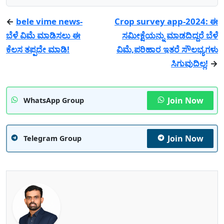
←
bele vime news-
Crop survey app-2024: ಈ
ಬೆಳೆ ವಿಮೆ ಮಾಡಿಸಲು ಈ
ಸಮೀಕ್ಷೆಯನ್ನು ಮಾಡದಿದ್ದರೆ ಬೆಳೆ
ಕೆಲಸ ತಪ್ಪದೇ ಮಾಡಿ!
ವಿಮೆ,ಪರಿಹಾರ ಇತರೆ ಸೌಲಭ್ಯಗಳು
ಸಿಗುವುದಿಲ್ಲ!
→
Join Now
WhatsApp Group
Join Now
Telegram Group