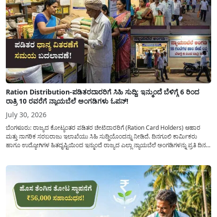
Ration Distribution-ಪಡಿತರದಾರರಿಗೆ ಸಿಹಿ ಸುದ್ದಿ: ಇನ್ಮುಂದೆ ಬೆಳಿಗ್ಗೆ 6 ರಿಂದ
ರಾತ್ರಿ 10 ರವರೆಗೆ ನ್ಯಾಯಬೆಲೆ ಅಂಗಡಿಗಳು ಓಪನ್!
July 30, 2026
ಬೆಂಗಳೂರು: ರಾಜ್ಯದ ಕೋಟ್ಯಂತರ ಪಡಿತರ ಚೀಟಿದಾರರಿಗೆ (Ration Card Holders) ಆಹಾರ
ಮತ್ತು ನಾಗರಿಕ ಸರಬರಾಜು ಇಲಾಖೆಯು ಸಿಹಿ ಸುದ್ದಿಯೊಂದನ್ನು ನೀಡಿದೆ. ದಿನಗೂಲಿ ಕಾರ್ಮಿಕರು
ಹಾಗೂ ಉದ್ಯೋಗಿಗಳ ಹಿತದೃಷ್ಟಿಯಿಂದ ಇನ್ಮುಂದೆ ರಾಜ್ಯದ ಎಲ್ಲಾ ನ್ಯಾಯಬೆಲೆ ಅಂಗಡಿಗಳನ್ನು ಪ್ರತಿ ದಿನ
ಬೆಳಿಗ್ಗೆ 6:00 ಗಂಟೆಯಿಂದ ರಾತ್ರಿ 10:00 ಗಂಟೆಯವರೆಗೆ ಕಡ್ಡಾಯವಾಗಿ ತೆರೆದಿಟ್ಟು ಪಡಿತರ ಧಾನ್ಯ
ವಿತರಿಸುವಂತೆ ಇಲಾಖೆಯ...