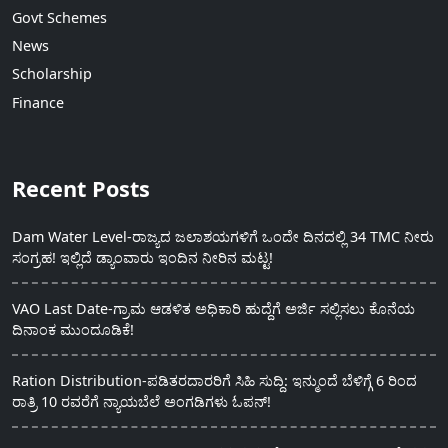
Govt Schemes
News
Scholarship
Finance
Recent Posts
Dam Water Level-ರಾಜ್ಯದ ಜಲಾಶಯಗಳಿಗೆ ಒಂದೇ ದಿನದಲ್ಲಿ 34 TMC ನೀರು
ಸಂಗ್ರಹ! ಇಲ್ಲಿದೆ ಡ್ಯಾಂವಾರು ಇಂದಿನ ನೀರಿನ ಮಟ್ಟ!
VAO Last Date-ಗ್ರಾಮ ಆಡಳಿತ ಅಧಿಕಾರಿ ಹುದ್ದೆಗೆ ಅರ್ಜಿ ಸಲ್ಲಿಸಲು ಕೊನೆಯ
ದಿನಾಂಕ ಮುಂದೂಡಿಕೆ!
Ration Distribution-ಪಡಿತರದಾರರಿಗೆ ಸಿಹಿ ಸುದ್ದಿ: ಇನ್ಮುಂದೆ ಬೆಳಿಗ್ಗೆ 6 ರಿಂದ
ರಾತ್ರಿ 10 ರವರೆಗೆ ನ್ಯಾಯಬೆಲೆ ಅಂಗಡಿಗಳು ಓಪನ್!