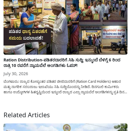
Ration Distribution-ಪಡಿತರದಾರರಿಗೆ ಸಿಹಿ ಸುದ್ದಿ: ಇನ್ಮುಂದೆ ಬೆಳಿಗ್ಗೆ 6 ರಿಂದ
ರಾತ್ರಿ 10 ರವರೆಗೆ ನ್ಯಾಯಬೆಲೆ ಅಂಗಡಿಗಳು ಓಪನ್!
July 30, 2026
ಬೆಂಗಳೂರು: ರಾಜ್ಯದ ಕೋಟ್ಯಂತರ ಪಡಿತರ ಚೀಟಿದಾರರಿಗೆ (Ration Card Holders) ಆಹಾರ
ಮತ್ತು ನಾಗರಿಕ ಸರಬರಾಜು ಇಲಾಖೆಯು ಸಿಹಿ ಸುದ್ದಿಯೊಂದನ್ನು ನೀಡಿದೆ. ದಿನಗೂಲಿ ಕಾರ್ಮಿಕರು
ಹಾಗೂ ಉದ್ಯೋಗಿಗಳ ಹಿತದೃಷ್ಟಿಯಿಂದ ಇನ್ಮುಂದೆ ರಾಜ್ಯದ ಎಲ್ಲಾ ನ್ಯಾಯಬೆಲೆ ಅಂಗಡಿಗಳನ್ನು ಪ್ರತಿ ದಿನ
ಬೆಳಿಗ್ಗೆ 6:00 ಗಂಟೆಯಿಂದ ರಾತ್ರಿ 10:00 ಗಂಟೆಯವರೆಗೆ ಕಡ್ಡಾಯವಾಗಿ ತೆರೆದಿಟ್ಟು ಪಡಿತರ ಧಾನ್ಯ
ವಿತರಿಸುವಂತೆ ಇಲಾಖೆಯ...
Related Articles