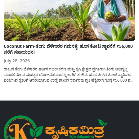
Coconut Farm-ತೆಂಗು ಬೆಳೆಗಾರರ ಗಮನಕ್ಕೆ: ಹೊಸ ತೋಟ ಸ್ಥಾಪನೆಗೆ ₹56,000
ವರೆಗೆ ಸಹಾಯಧನ!
July 28, 2026
ರಾಜ್ಯದ ತೆಂಗು ಬೆಳೆಗಾರರ ಆರ್ಥಿಕ ಸಬಲೀಕರಣ ಮತ್ತು ಕೃಷಿ ಕ್ಷೇತ್ರದ ಪ್ರಗತಿಗಾಗಿ ತೆಂಗು ಅಭಿವೃದ್ದಿ
ಮಂಡಳಿಯಿಂದ ಮಹತ್ವದ ಯೋಜನೆಯೊಂದನ್ನು ಜಾರಿಗೆ ತಂದಿದೆ. ಹೊಸ ತೆಂಗಿನ ತೋಟ ಸ್ಥಾಪಿಸಲು
ಬಯಸುವ ರೈತರಿಗೆ ಆಸರೆಯಾಗುವ ಉದ್ದೇಶದಿಂದ ಸರ್ಕಾರವು ಪ್ರತಿ ಹೆಕ್ಟೇರ್‌ಗೆ ಗರಿಷ್ಠ ₹56,000 ವರೆಗೆ
ಧನಸಹಾಯ ಪಡೆಯಲು ಅರ್ಜಿಯನ್ನು ಆಹ್ವಾನಿಸಿದೆ. ತೆಂಗು ಅಭಿವೃದ್ದಿ ಮಂಡಳಿಯ ಯೋಜನೆ
ಅಡಿಯಲ್ಲಿ ನೀಡಲಾಗುವ...