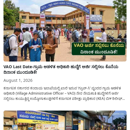
VAO Last Date-ಗ್ರಾಮ ಆಡಳಿತ ಅಧಿಕಾರಿ ಹುದ್ದೆಗೆ ಅರ್ಜಿ ಸಲ್ಲಿಸಲು ಕೊನೆಯ
ದಿನಾಂಕ ಮುಂದೂಡಿಕೆ!
August 1, 2026
ಕರ್ನಾಟಕ ಸರ್ಕಾರದ ಕಂದಾಯ ಇಲಾಖೆಯಲ್ಲಿ ಖಾಲಿ ಇರುವ ‘ಗ್ರೂಪ್-ಸಿ’ ವೃಂದದ ಗ್ರಾಮ ಆಡಳಿತ
ಅಧಿಕಾರಿ (Village Administrative Officer – VAO) ನೇರ ನೇಮಕಾತಿ ಹುದ್ದೆಗಳಿಗೆ ಅರ್ಜಿ
ಸಲ್ಲಿಸಲು ಕಾಯುತ್ತಿದ್ದ ಉದ್ಯೋಗಾಕಾಂಕ್ಷಿಗಳಿಗೆ ಕರ್ನಾಟಕ ಪರೀಕ್ಷಾ ಪ್ರಾಧಿಕಾರ (KEA) ಬಿಗ್ ರಿಲೀಫ್
ನೀಡಿದೆ. ಅರ್ಜಿ ಸಲ್ಲಿಕೆಯ ಅವಧಿಯನ್ನು ವಿಸ್ತರಿಸಿ ಅಧಿಕೃತ ಪ್ರಕಟಣೆ ಹೊರಡಿಸಿದ್ದು, ಇದುವರೆಗೆ ಅರ್ಜಿ
ಸಲ್ಲಿಸಲು...