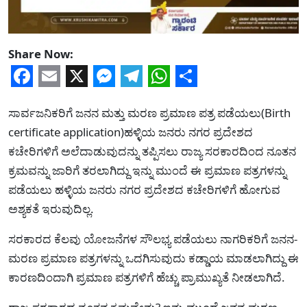
Share Now:
Facebook
Email
X
Messenger
Telegram
WhatsApp
Share
ಸಾರ್ವಜನಿಕರಿಗೆ ಜನನ ಮತ್ತು ಮರಣ ಪ್ರಮಾಣ ಪತ್ರ ಪಡೆಯಲು(Birth
certificate application)ಹಳ್ಳಿಯ ಜನರು ನಗರ ಪ್ರದೇಶದ
ಕಚೇರಿಗಳಿಗೆ ಅಲೆದಾಡುವುದನ್ನು ತಪ್ಪಿಸಲು ರಾಜ್ಯ ಸರಕಾರದಿಂದ ನೂತನ
ಕ್ರಮವನ್ನು ಜಾರಿಗೆ ತರಲಾಗಿದ್ದು ಇನ್ನು ಮುಂದೆ ಈ ಪ್ರಮಾಣ ಪತ್ರಗಳನ್ನು
ಪಡೆಯಲು ಹಳ್ಳಿಯ ಜನರು ನಗರ ಪ್ರದೇಶದ ಕಚೇರಿಗಳಿಗೆ ಹೋಗುವ
ಅಶ್ಯಕತೆ ಇರುವುದಿಲ್ಲ.
ಸರಕಾರದ ಕೆಲವು ಯೋಜನೆಗಳ ಸೌಲಭ್ಯ ಪಡೆಯಲು ನಾಗರಿಕರಿಗೆ ಜನನ-
ಮರಣ ಪ್ರಮಾಣ ಪತ್ರಗಳನ್ನು ಒದಗಿಸುವುದು ಕಡ್ಡಾಯ ಮಾಡಲಾಗಿದ್ದು ಈ
ಕಾರಣದಿಂದಾಗಿ ಪ್ರಮಾಣ ಪತ್ರಗಳಿಗೆ ಹೆಚ್ಚು ಪ್ರಾಮುಖ್ಯತೆ ನೀಡಲಾಗಿದೆ.