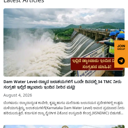
Dam Water Level-ರಾಜ್ಯದ ಜಲಾಶಯಗಳಿಗೆ ಒಂದೇ ದಿನದಲ್ಲಿ 34 TMC ನೀರು
ಸಂಗ್ರಹ! ಇಲ್ಲಿದೆ ಡ್ಯಾಂವಾರು ಇಂದಿನ ನೀರಿನ ಮಟ್ಟ!
August 4, 2026
ಬೆಂಗಳೂರು: ರಾಜ್ಯದಾದ್ಯಂತ ಕಾವೇರಿ, ಕೃಷ್ಣಾ ಹಾಗೂ ಮಲೆನಾಡು ಜಲಾನಯನ ಪ್ರದೇಶಗಳಲ್ಲಿ ಉತ್ತಮ
ಮಳೆಯಾಗುತ್ತಿದ್ದು, ಜಲಾಶಯಗಳಿಗೆ(Karnataka Dam Water Level) ಅಪಾರ ಪ್ರಮಾಣದ ನೀರು
ಹರಿದುಬರುತ್ತಿದೆ. ಕರ್ನಾಟಕ ರಾಜ್ಯ ನೈಸರ್ಗಿಕ ವಿಕೋಪ ಉಸ್ತುವಾರಿ ಕೇಂದ್ರ (KSNDMC) ಬಿಡುಗಡೆ
ಮಾಡಿರುವ ಆಗಸ್ಟ್ 04, 2026ರ ವರದಿಯಂತೆ, ರಾಜ್ಯದ ಪ್ರಮುಖ 14 ಜಲಾಶಯಗಳಿಗೆ ಒಂದೇ
ದಿನದಲ್ಲಿ ಬರೋಬ್ಬರಿ 34.8 TMC...