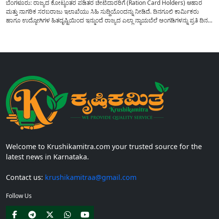
ಬೆಂಗಳೂರು: ರಾಜ್ಯದ ಕೋಟ್ಯಂತರ ಪಡಿತರ ಚೀಟಿದಾರರಿಗೆ (Ration Card Holders) ಆಹಾರ
ಮತ್ತು ನಾಗರಿಕ ಸರಬರಾಜು ಇಲಾಖೆಯು ಸಿಹಿ ಸುದ್ದಿಯೊಂದನ್ನು ನೀಡಿದೆ. ದಿನಗೂಲಿ ಕಾರ್ಮಿಕರು
ಹಾಗೂ ಉದ್ಯೋಗಿಗಳ ಹಿತದೃಷ್ಟಿಯಿಂದ ಇನ್ಮುಂದೆ ರಾಜ್ಯದ ಎಲ್ಲಾ ನ್ಯಾಯಬೆಲೆ ಅಂಗಡಿಗಳನ್ನು ಪ್ರತಿ ದಿನ
ಬೆಳಿಗ್ಗೆ 6:00 ಗಂಟೆಯಿಂದ ರಾತ್ರಿ 10:00 ಗಂಟೆಯವರೆಗೆ ಕಡ್ಡಾಯವಾಗಿ ತೆರೆದಿಟ್ಟು ಪಡಿತರ ಧಾನ್ಯ
ವಿತರಿಸುವಂತೆ ಇಲಾಖೆಯ...
Welcome to Krushikamitra.com your trusted source for the
latest news in Karnataka.
Contact us:
krushikamitraa@gmail.com
Follow Us