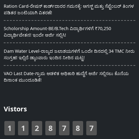
Ration Card-ರೇಷನ್ ಕಾರ್ಡ್‍ದಾರರ ಗಮನಕ್ಕೆ: ಆಗಸ್ಟ್ ಮತ್ತು ಸೆಪ್ಟೆಂಬರ್ ತಿಂಗಳ
ಪಡಿತರ ಜಂಟಿಯಾಗಿ ವಿತರಣೆ!
Scholorship Amount-BE/B.Tech ವಿದ್ಯಾರ್ಥಿಗಳಿಗೆ ₹70,250
ವಿದ್ಯಾರ್ಥಿವೇತನ! ಇಂದೇ ಅರ್ಜಿ ಸಲ್ಲಿಸಿ!
Dam Water Level-ರಾಜ್ಯದ ಜಲಾಶಯಗಳಿಗೆ ಒಂದೇ ದಿನದಲ್ಲಿ 34 TMC ನೀರು
ಸಂಗ್ರಹ! ಇಲ್ಲಿದೆ ಡ್ಯಾಂವಾರು ಇಂದಿನ ನೀರಿನ ಮಟ್ಟ!
VAO Last Date-ಗ್ರಾಮ ಆಡಳಿತ ಅಧಿಕಾರಿ ಹುದ್ದೆಗೆ ಅರ್ಜಿ ಸಲ್ಲಿಸಲು ಕೊನೆಯ
ದಿನಾಂಕ ಮುಂದೂಡಿಕೆ!
Vistors
1
1
2
8
7
8
7