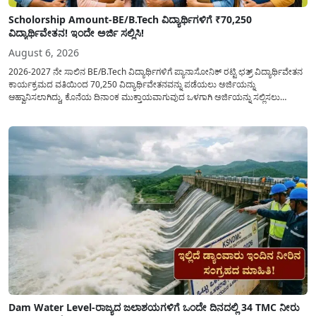
Scholorship Amount-BE/B.Tech ವಿದ್ಯಾರ್ಥಿಗಳಿಗೆ ₹70,250
ವಿದ್ಯಾರ್ಥಿವೇತನ! ಇಂದೇ ಅರ್ಜಿ ಸಲ್ಲಿಸಿ!
August 6, 2026
2026-2027 ನೇ ಸಾಲಿನ BE/B.Tech ವಿದ್ಯಾರ್ಥಿಗಳಿಗೆ ಪ್ಯಾನಾಸೋನಿಕ್ ರಟ್ಟಿ ಛತ್ರ್ ವಿದ್ಯಾರ್ಥಿವೇತನ
ಕಾರ್ಯಕ್ರಮದ ವತಿಯಿಂದ 70,250 ವಿದ್ಯಾರ್ಥಿವೇತನವನ್ನು ಪಡೆಯಲು ಅರ್ಜಿಯನ್ನು
ಆಹ್ವಾನಿಸಲಾಗಿದ್ದು, ಕೊನೆಯ ದಿನಾಂಕ ಮುಕ್ತಾಯವಾಗುವುದ ಒಳಗಾಗಿ ಅರ್ಜಿಯನ್ನು ಸಲ್ಲಿಸಲು
ಕೋರಿದೆ. ಆರ್ಥಿಕವಾಗಿ ಹಿಂದುಳಿದ ಹಾಗೂ ಬಡ ಕುಟುಂಬ ವರ್ಗದ ವಿದ್ಯಾರ್ಥಿಗಳು ಅವರ ಮುಂದಿನ
ಶಿಕ್ಷಣವನ್ನು ಮುಂದುವರಿಸಲು ಯಾವುದೇ ಅಡಚಣೆಯಾಗದಂತೆ ನೋಡಿಕೊಳ್ಳಲು ಈ ಯೋಜನೆಯನ್ನು
ಜಾರಿಗೆ...
Dam Water Level-ರಾಜ್ಯದ ಜಲಾಶಯಗಳಿಗೆ ಒಂದೇ ದಿನದಲ್ಲಿ 34 TMC ನೀರು