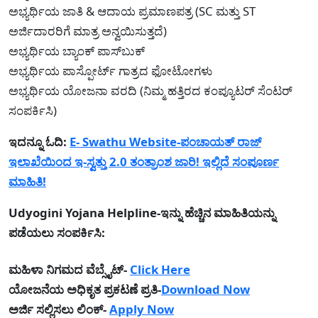
ಅಭ್ಯರ್ಥಿಯ ಜಾತಿ & ಆದಾಯ ಪ್ರಮಾಣಪತ್ರ (SC ಮತ್ತು ST
ಅರ್ಜಿದಾರರಿಗೆ ಮಾತ್ರ ಅನ್ವಯಿಸುತ್ತದೆ)
ಅಭ್ಯರ್ಥಿಯ ಬ್ಯಾಂಕ್ ಪಾಸ್‌ಬುಕ್
ಅಭ್ಯರ್ಥಿಯ ಪಾಸ್ಪೋರ್ಟ್ ಗಾತ್ರದ ಫೋಟೋಗಳು
ಅಭ್ಯರ್ಥಿಯ ಯೋಜನಾ ವರದಿ (ನಿಮ್ಮ ಹತ್ತಿರದ ಕಂಪ್ಯೂಟರ್ ಸೆಂಟರ್
ಸಂಪರ್ಕಿಸಿ)
ಇದನ್ನೂ ಓದಿ:
E- Swathu Website-ಪಂಚಾಯತ್ ರಾಜ್
ಇಲಾಖೆಯಿಂದ ಇ-ಸ್ವತ್ತು 2.0 ತಂತ್ರಾಂಶ ಜಾರಿ! ಇಲ್ಲಿದೆ ಸಂಪೂರ್ಣ
ಮಾಹಿತಿ!
Udyogini Yojana Helpline-ಇನ್ನು ಹೆಚ್ಚಿನ ಮಾಹಿತಿಯನ್ನು
ಪಡೆಯಲು ಸಂಪರ್ಕಿಸಿ:
ಮಹಿಳಾ ನಿಗಮದ ವೆಬ್ಸೈಟ್-
Click Here
ಯೋಜನೆಯ ಅಧಿಕೃತ ಪ್ರಕಟಣೆ ಪ್ರತಿ-
Download Now
ಅರ್ಜಿ ಸಲ್ಲಿಸಲು ಲಿಂಕ್-
Apply Now