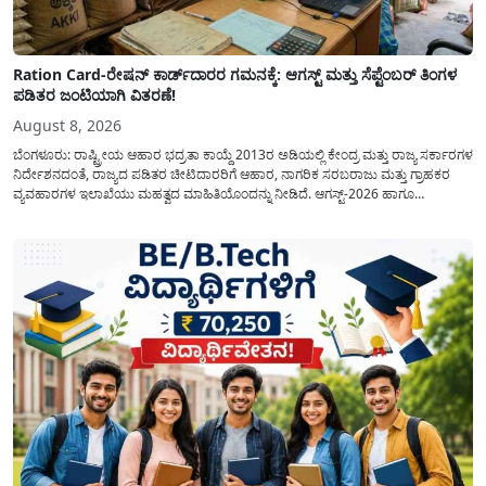
Ration Card-ರೇಷನ್ ಕಾರ್ಡ್‍ದಾರರ ಗಮನಕ್ಕೆ: ಆಗಸ್ಟ್ ಮತ್ತು ಸೆಪ್ಟೆಂಬರ್ ತಿಂಗಳ
ಪಡಿತರ ಜಂಟಿಯಾಗಿ ವಿತರಣೆ!
August 8, 2026
ಬೆಂಗಳೂರು: ರಾಷ್ಟ್ರೀಯ ಆಹಾರ ಭದ್ರತಾ ಕಾಯ್ದೆ 2013ರ ಅಡಿಯಲ್ಲಿ ಕೇಂದ್ರ ಮತ್ತು ರಾಜ್ಯ ಸರ್ಕಾರಗಳ
ನಿರ್ದೇಶನದಂತೆ, ರಾಜ್ಯದ ಪಡಿತರ ಚೀಟಿದಾರರಿಗೆ ಆಹಾರ, ನಾಗರಿಕ ಸರಬರಾಜು ಮತ್ತು ಗ್ರಾಹಕರ
ವ್ಯವಹಾರಗಳ ಇಲಾಖೆಯು ಮಹತ್ವದ ಮಾಹಿತಿಯೊಂದನ್ನು ನೀಡಿದೆ. ಆಗಸ್ಟ್-2026 ಹಾಗೂ
ಸೆಪ್ಟೆಂಬರ್-2026 ಈ ಎರಡೂ ತಿಂಗಳ ಆಹಾರ ಧಾನ್ಯಗಳ ವಿತರಣೆಯನ್ನು ಆಗಸ್ಟ್ ಮಾಹೆಯಲ್ಲೇ ಒಟ್ಟಿಗೆ
(ಜಂಟಿಯಾಗಿ) ನೀಡಲು ನಿರ್ಧರಿಸಲಾಗಿದೆ....