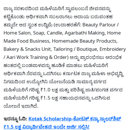
ರಾಜ್ಯ ಸರಕಾರದಿಂದ ಮಹಿಳೆಯರಿಗೆ ಸ್ವಾವಲಂಬನೆ ಜೀವನವನ್ನು
ಕಟ್ಟಿಕೊಂಡು ಆರ್ಥಿಕವಾಗಿ ಸಬಲರಾಗಲು ಆದಾಯ ಬರುವಂತಹ
ತಮ್ಮದೇ ಆದ ಸ್ವಂತ ಉದ್ದಿಮೆ (ಉದಾಹರಣೆಗೆ: Beauty Parlour /
Home Salon, Soap, Candle, Agarbathi Making, Home
Made Food Business, Homemade Beauty Products,
Bakery & Snacks Unit, Tailoring / Boutique, Embroidery
/ Aari Work Training & Order) ಅನ್ನು ಪ್ರಾರಂಭಿಸಲು ಆರಂಭಿಕ
ಹಂತದಲ್ಲಿ ಬಂಡವಾಳವನ್ನು ಹೂಡಿಕೆ ಮಾಡಲು ಮಹಿಳೆಯರಿಗೆ
ಆರ್ಥಿಕವಾಗಿ ನೆರವನ್ನು ಒದಗಿಸಲು ಕರ್ನಾಟಕ ರಾಜ್ಯ ಮಹಿಳಾ ಅಭಿವೃದ್ದಿ
ನಿಗಮದಿಂದ ಉದ್ಯೋಗಿನಿ ಯೋಜನೆಯಡಿ ಸಾಮಾನ್ಯ ವರ್ಗದ
ಮಹಿಳೆಯರಿಗೆ ಗರಿಷ್ಟ ₹1.0 ಲಕ್ಷ ಮತ್ತು ಪರಿಶಿಷ್ಟ ಜಾತಿ/ಪಂಗಡ ವರ್ಗದ
ಮಹಿಳೆಯರಿಗೆ ಗರಿಷ್ಟ ₹1.5 ಲಕ್ಷ ಸಹಾಯಧನವನ್ನು ಒದಗಿಸುವ
ಯೋಜನೆ ಇದಾಗಿದೆ.
ಇದನ್ನೂ ಓದಿ:
Kotak Scholarship-ಕೋಟಕ್ ಕನ್ಯಾ ಸ್ಕಾಲರ್‌ಶಿಪ್
₹1.5 ಲಕ್ಷ ವಿದ್ಯಾರ್ಥಿವೇತನ! ಇಂದೇ ಅರ್ಜಿ ಸಲ್ಲಿಸಿ!