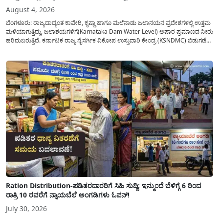
August 4, 2026
ಬೆಂಗಳೂರು: ರಾಜ್ಯದಾದ್ಯಂತ ಕಾವೇರಿ, ಕೃಷ್ಣಾ ಹಾಗೂ ಮಲೆನಾಡು ಜಲಾನಯನ ಪ್ರದೇಶಗಳಲ್ಲಿ ಉತ್ತಮ
ಮಳೆಯಾಗುತ್ತಿದ್ದು, ಜಲಾಶಯಗಳಿಗೆ(Karnataka Dam Water Level) ಅಪಾರ ಪ್ರಮಾಣದ ನೀರು
ಹರಿದುಬರುತ್ತಿದೆ. ಕರ್ನಾಟಕ ರಾಜ್ಯ ನೈಸರ್ಗಿಕ ವಿಕೋಪ ಉಸ್ತುವಾರಿ ಕೇಂದ್ರ (KSNDMC) ಬಿಡುಗಡೆ
ಮಾಡಿರುವ ಆಗಸ್ಟ್ 04, 2026ರ ವರದಿಯಂತೆ, ರಾಜ್ಯದ ಪ್ರಮುಖ 14 ಜಲಾಶಯಗಳಿಗೆ ಒಂದೇ
ದಿನದಲ್ಲಿ ಬರೋಬ್ಬರಿ 34.8 TMC...
Ration Distribution-ಪಡಿತರದಾರರಿಗೆ ಸಿಹಿ ಸುದ್ದಿ: ಇನ್ಮುಂದೆ ಬೆಳಿಗ್ಗೆ 6 ರಿಂದ
ರಾತ್ರಿ 10 ರವರೆಗೆ ನ್ಯಾಯಬೆಲೆ ಅಂಗಡಿಗಳು ಓಪನ್!
July 30, 2026