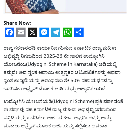
Share Now:
Facebook
Email
X
Messenger
Telegram
WhatsApp
Share
ರಾಜ್ಯ ಸರಕಾರದಡಿ ಕಾರ್ಯನಿರ್ವಹಿಸುವ ಕರ್ನಾಟಕ ರಾಜ್ಯ ಮಹಿಳಾ
ಅಭಿವೃದ್ದಿ ನಿಗಮದಿಂದ 2025-26 ನೇ ಸಾಲಿನ ಉದ್ಯೋಗಿನಿ
ಯೋಜನೆಯ(Udyogini Scheme In Karnataka) ಅಡಿಯಲ್ಲಿ
ತಮ್ಮದೇ ಅದ ಸ್ವಂತ ಆದಾಯ ಉತ್ಪನ್ನಕರ ಚಟುವಟಿಕೆಗಳನ್ನು ಅಥವಾ
ಸ್ವಂತ ಉದ್ದಿಮೆಯನ್ನು ಆರಂಭಿಸಲು ಶೇ 50% ಸಹಾಯಧನವನ್ನು
ಒದಗಿಸಲು ಆನ್ಲೈನ್ ಮೂಲಕ ಅರ್ಜಿಯನ್ನು ಆಹ್ವಾನಿಸಲಾಗಿದೆ.
ಉದ್ಯೋಗಿನಿ ಯೋಜನೆಯಡಿ(Udyogini Scheme) ಪ್ರತಿ ವರ್ಷದಂತೆ
ಈ ವರ್ಷವು ಸಹ ಕರ್ನಾಟಕ ರಾಜ್ಯ ಮಹಿಳಾ ಅಭಿವೃದ್ದಿ ನಿಗಮದಿಂದ
ಸಬ್ಸಿಡಿಯನ್ನು ಒದಗಿಸಲು ಅರ್ಹ ಮಹಿಳಾ ಅಭ್ಯರ್ಥಿಗಳನ್ನು ಆಯ್ಕೆ
ಮಾಡಲು ಆನ್ಲೈನ್ ಮೂಲಕ ಅರ್ಜಿಯನ್ನು ಸಲ್ಲಿಸಲು ಅವಕಾಶ