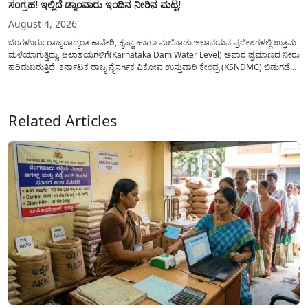
ಸಂಗ್ರಹ! ಇಲ್ಲಿದೆ ಡ್ಯಾಂವಾರು ಇಂದಿನ ನೀರಿನ ಮಟ್ಟ!
August 4, 2026
ಬೆಂಗಳೂರು: ರಾಜ್ಯದಾದ್ಯಂತ ಕಾವೇರಿ, ಕೃಷ್ಣಾ ಹಾಗೂ ಮಲೆನಾಡು ಜಲಾನಯನ ಪ್ರದೇಶಗಳಲ್ಲಿ ಉತ್ತಮ
ಮಳೆಯಾಗುತ್ತಿದ್ದು, ಜಲಾಶಯಗಳಿಗೆ(Karnataka Dam Water Level) ಅಪಾರ ಪ್ರಮಾಣದ ನೀರು
ಹರಿದುಬರುತ್ತಿದೆ. ಕರ್ನಾಟಕ ರಾಜ್ಯ ನೈಸರ್ಗಿಕ ವಿಕೋಪ ಉಸ್ತುವಾರಿ ಕೇಂದ್ರ (KSNDMC) ಬಿಡುಗಡೆ
ಮಾಡಿರುವ ಆಗಸ್ಟ್ 04, 2026ರ ವರದಿಯಂತೆ, ರಾಜ್ಯದ ಪ್ರಮುಖ 14 ಜಲಾಶಯಗಳಿಗೆ ಒಂದೇ
ದಿನದಲ್ಲಿ ಬರೋಬ್ಬರಿ 34.8 TMC...
Related Articles