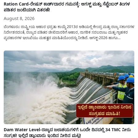
Ration Card-ರೇಷನ್ ಕಾರ್ಡ್‍ದಾರರ ಗಮನಕ್ಕೆ: ಆಗಸ್ಟ್ ಮತ್ತು ಸೆಪ್ಟೆಂಬರ್ ತಿಂಗಳ
ಪಡಿತರ ಜಂಟಿಯಾಗಿ ವಿತರಣೆ!
August 8, 2026
ಬೆಂಗಳೂರು: ರಾಷ್ಟ್ರೀಯ ಆಹಾರ ಭದ್ರತಾ ಕಾಯ್ದೆ 2013ರ ಅಡಿಯಲ್ಲಿ ಕೇಂದ್ರ ಮತ್ತು ರಾಜ್ಯ ಸರ್ಕಾರಗಳ
ನಿರ್ದೇಶನದಂತೆ, ರಾಜ್ಯದ ಪಡಿತರ ಚೀಟಿದಾರರಿಗೆ ಆಹಾರ, ನಾಗರಿಕ ಸರಬರಾಜು ಮತ್ತು ಗ್ರಾಹಕರ
ವ್ಯವಹಾರಗಳ ಇಲಾಖೆಯು ಮಹತ್ವದ ಮಾಹಿತಿಯೊಂದನ್ನು ನೀಡಿದೆ. ಆಗಸ್ಟ್-2026 ಹಾಗೂ
ಸೆಪ್ಟೆಂಬರ್-2026 ಈ ಎರಡೂ ತಿಂಗಳ ಆಹಾರ ಧಾನ್ಯಗಳ ವಿತರಣೆಯನ್ನು ಆಗಸ್ಟ್ ಮಾಹೆಯಲ್ಲೇ ಒಟ್ಟಿಗೆ
(ಜಂಟಿಯಾಗಿ) ನೀಡಲು ನಿರ್ಧರಿಸಲಾಗಿದೆ....
Dam Water Level-ರಾಜ್ಯದ ಜಲಾಶಯಗಳಿಗೆ ಒಂದೇ ದಿನದಲ್ಲಿ 34 TMC ನೀರು
ಸಂಗ್ರಹ! ಇಲ್ಲಿದೆ ಡ್ಯಾಂವಾರು ಇಂದಿನ ನೀರಿನ ಮಟ್ಟ!