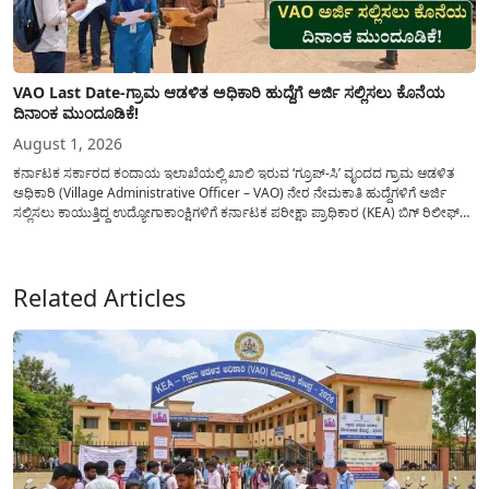
VAO Last Date-ಗ್ರಾಮ ಆಡಳಿತ ಅಧಿಕಾರಿ ಹುದ್ದೆಗೆ ಅರ್ಜಿ ಸಲ್ಲಿಸಲು ಕೊನೆಯ
ದಿನಾಂಕ ಮುಂದೂಡಿಕೆ!
August 1, 2026
ಕರ್ನಾಟಕ ಸರ್ಕಾರದ ಕಂದಾಯ ಇಲಾಖೆಯಲ್ಲಿ ಖಾಲಿ ಇರುವ ‘ಗ್ರೂಪ್-ಸಿ’ ವೃಂದದ ಗ್ರಾಮ ಆಡಳಿತ
ಅಧಿಕಾರಿ (Village Administrative Officer – VAO) ನೇರ ನೇಮಕಾತಿ ಹುದ್ದೆಗಳಿಗೆ ಅರ್ಜಿ
ಸಲ್ಲಿಸಲು ಕಾಯುತ್ತಿದ್ದ ಉದ್ಯೋಗಾಕಾಂಕ್ಷಿಗಳಿಗೆ ಕರ್ನಾಟಕ ಪರೀಕ್ಷಾ ಪ್ರಾಧಿಕಾರ (KEA) ಬಿಗ್ ರಿಲೀಫ್
ನೀಡಿದೆ. ಅರ್ಜಿ ಸಲ್ಲಿಕೆಯ ಅವಧಿಯನ್ನು ವಿಸ್ತರಿಸಿ ಅಧಿಕೃತ ಪ್ರಕಟಣೆ ಹೊರಡಿಸಿದ್ದು, ಇದುವರೆಗೆ ಅರ್ಜಿ
ಸಲ್ಲಿಸಲು...
Related Articles