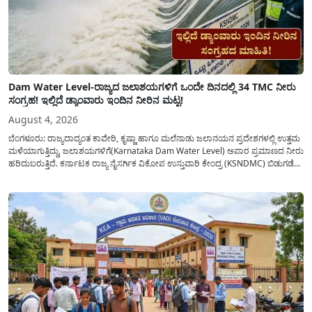
Dam Water Level-ರಾಜ್ಯದ ಜಲಾಶಯಗಳಿಗೆ ಒಂದೇ ದಿನದಲ್ಲಿ 34 TMC ನೀರು
ಸಂಗ್ರಹ! ಇಲ್ಲಿದೆ ಡ್ಯಾಂವಾರು ಇಂದಿನ ನೀರಿನ ಮಟ್ಟ!
August 4, 2026
ಬೆಂಗಳೂರು: ರಾಜ್ಯದಾದ್ಯಂತ ಕಾವೇರಿ, ಕೃಷ್ಣಾ ಹಾಗೂ ಮಲೆನಾಡು ಜಲಾನಯನ ಪ್ರದೇಶಗಳಲ್ಲಿ ಉತ್ತಮ
ಮಳೆಯಾಗುತ್ತಿದ್ದು, ಜಲಾಶಯಗಳಿಗೆ(Karnataka Dam Water Level) ಅಪಾರ ಪ್ರಮಾಣದ ನೀರು
ಹರಿದುಬರುತ್ತಿದೆ. ಕರ್ನಾಟಕ ರಾಜ್ಯ ನೈಸರ್ಗಿಕ ವಿಕೋಪ ಉಸ್ತುವಾರಿ ಕೇಂದ್ರ (KSNDMC) ಬಿಡುಗಡೆ
ಮಾಡಿರುವ ಆಗಸ್ಟ್ 04, 2026ರ ವರದಿಯಂತೆ, ರಾಜ್ಯದ ಪ್ರಮುಖ 14 ಜಲಾಶಯಗಳಿಗೆ ಒಂದೇ
ದಿನದಲ್ಲಿ ಬರೋಬ್ಬರಿ 34.8 TMC...