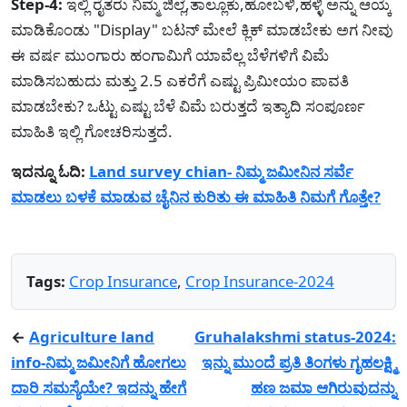
Step-4:
ಇಲ್ಲಿ ರೈತರು ನಿಮ್ಮ ಜಿಲ್ಲೆ,ತಾಲ್ಲೂಕು,ಹೋಬಳಿ,ಹಳ್ಳಿ ಅನ್ನು ಆಯ್ಕೆ
ಮಾಡಿಕೊಂಡು "Display" ಬಟನ್ ಮೇಲೆ ಕ್ಲಿಕ್ ಮಾಡಬೇಕು ಅಗ ನೀವು
ಈ ವರ್ಷ ಮುಂಗಾರು ಹಂಗಾಮಿಗೆ ಯಾವೆಲ್ಲ ಬೆಳೆಗಳಿಗೆ ವಿಮೆ
ಮಾಡಿಸಬಹುದು ಮತ್ತು 2.5 ಎಕರೆಗೆ ಎಷ್ಟು ಪ್ರಿಮೀಯಂ ಪಾವತಿ
ಮಾಡಬೇಕು? ಒಟ್ಟು ಎಷ್ಟು ಬೆಳೆ ವಿಮೆ ಬರುತ್ತದೆ ಇತ್ಯಾದಿ ಸಂಪೂರ್ಣ
ಮಾಹಿತಿ ಇಲ್ಲಿ ಗೋಚರಿಸುತ್ತದೆ.
ಇದನ್ನೂ ಓದಿ:
Land survey chian- ನಿಮ್ಮ ಜಮೀನಿನ ಸರ್ವೆ
ಮಾಡಲು ಬಳಕೆ ಮಾಡುವ ಚೈನಿನ ಕುರಿತು ಈ ಮಾಹಿತಿ ನಿಮಗೆ ಗೊತ್ತೇ?
Tags:
Crop Insurance
,
Crop Insurance-2024
←
Agriculture land
Gruhalakshmi status-2024:
info-ನಿಮ್ಮ ಜಮೀನಿಗೆ ಹೋಗಲು
ಇನ್ನು ಮುಂದೆ ಪ್ರತಿ ತಿಂಗಳು ಗೃಹಲಕ್ಷ್ಮಿ
ದಾರಿ ಸಮಸ್ಯೆಯೇ? ಇದನ್ನು ಹೇಗೆ
ಹಣ ಜಮಾ ಆಗಿರುವುದನ್ನು