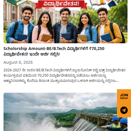
Scholorship Amount-BE/B.Tech ವಿದ್ಯಾರ್ಥಿಗಳಿಗೆ ₹70,250
ವಿದ್ಯಾರ್ಥಿವೇತನ! ಇಂದೇ ಅರ್ಜಿ ಸಲ್ಲಿಸಿ!
August 6, 2026
2026-2027 ನೇ ಸಾಲಿನ BE/B.Tech ವಿದ್ಯಾರ್ಥಿಗಳಿಗೆ ಪ್ಯಾನಾಸೋನಿಕ್ ರಟ್ಟಿ ಛತ್ರ್ ವಿದ್ಯಾರ್ಥಿವೇತನ
ಕಾರ್ಯಕ್ರಮದ ವತಿಯಿಂದ 70,250 ವಿದ್ಯಾರ್ಥಿವೇತನವನ್ನು ಪಡೆಯಲು ಅರ್ಜಿಯನ್ನು
ಆಹ್ವಾನಿಸಲಾಗಿದ್ದು, ಕೊನೆಯ ದಿನಾಂಕ ಮುಕ್ತಾಯವಾಗುವುದ ಒಳಗಾಗಿ ಅರ್ಜಿಯನ್ನು ಸಲ್ಲಿಸಲು
ಕೋರಿದೆ. ಆರ್ಥಿಕವಾಗಿ ಹಿಂದುಳಿದ ಹಾಗೂ ಬಡ ಕುಟುಂಬ ವರ್ಗದ ವಿದ್ಯಾರ್ಥಿಗಳು ಅವರ ಮುಂದಿನ
ಶಿಕ್ಷಣವನ್ನು ಮುಂದುವರಿಸಲು ಯಾವುದೇ ಅಡಚಣೆಯಾಗದಂತೆ ನೋಡಿಕೊಳ್ಳಲು ಈ ಯೋಜನೆಯನ್ನು
ಜಾರಿಗೆ...