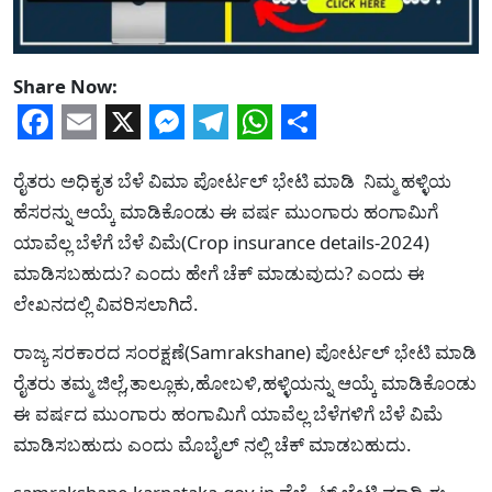
Share Now:
Facebook
Email
X
Messenger
Telegram
WhatsApp
Share
ರೈತರು ಅಧಿಕೃತ ಬೆಳೆ ವಿಮಾ ಪೋರ್ಟಲ್ ಭೇಟಿ ಮಾಡಿ ನಿಮ್ಮ ಹಳ್ಳಿಯ
ಹೆಸರನ್ನು ಆಯ್ಕೆ ಮಾಡಿಕೊಂಡು ಈ ವರ್ಷ ಮುಂಗಾರು ಹಂಗಾಮಿಗೆ
ಯಾವೆಲ್ಲ ಬೆಳೆಗೆ ಬೆಳೆ ವಿಮೆ(Crop insurance details-2024)
ಮಾಡಿಸಬಹುದು? ಎಂದು ಹೇಗೆ ಚೆಕ್ ಮಾಡುವುದು? ಎಂದು ಈ
ಲೇಖನದಲ್ಲಿ ವಿವರಿಸಲಾಗಿದೆ.
ರಾಜ್ಯ ಸರಕಾರದ ಸಂರಕ್ಷಣೆ(Samrakshane) ಪೋರ್ಟಲ್ ಭೇಟಿ ಮಾಡಿ
ರೈತರು ತಮ್ಮ ಜಿಲ್ಲೆ,ತಾಲ್ಲೂಕು,ಹೋಬಳಿ,ಹಳ್ಳಿಯನ್ನು ಆಯ್ಕೆ ಮಾಡಿಕೊಂಡು
ಈ ವರ್ಷದ ಮುಂಗಾರು ಹಂಗಾಮಿಗೆ ಯಾವೆಲ್ಲ ಬೆಳೆಗಳಿಗೆ ಬೆಳೆ ವಿಮೆ
ಮಾಡಿಸಬಹುದು ಎಂದು ಮೊಬೈಲ್ ನಲ್ಲಿ ಚೆಕ್ ಮಾಡಬಹುದು.