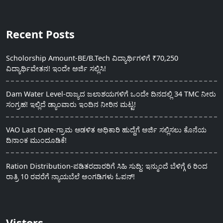
Recent Posts
Scholorship Amount-BE/B.Tech ವಿದ್ಯಾರ್ಥಿಗಳಿಗೆ ₹70,250
ವಿದ್ಯಾರ್ಥಿವೇತನ! ಇಂದೇ ಅರ್ಜಿ ಸಲ್ಲಿಸಿ!
Dam Water Level-ರಾಜ್ಯದ ಜಲಾಶಯಗಳಿಗೆ ಒಂದೇ ದಿನದಲ್ಲಿ 34 TMC ನೀರು
ಸಂಗ್ರಹ! ಇಲ್ಲಿದೆ ಡ್ಯಾಂವಾರು ಇಂದಿನ ನೀರಿನ ಮಟ್ಟ!
VAO Last Date-ಗ್ರಾಮ ಆಡಳಿತ ಅಧಿಕಾರಿ ಹುದ್ದೆಗೆ ಅರ್ಜಿ ಸಲ್ಲಿಸಲು ಕೊನೆಯ
ದಿನಾಂಕ ಮುಂದೂಡಿಕೆ!
Ration Distribution-ಪಡಿತರದಾರರಿಗೆ ಸಿಹಿ ಸುದ್ದಿ: ಇನ್ಮುಂದೆ ಬೆಳಿಗ್ಗೆ 6 ರಿಂದ
ರಾತ್ರಿ 10 ರವರೆಗೆ ನ್ಯಾಯಬೆಲೆ ಅಂಗಡಿಗಳು ಓಪನ್!
Vistors