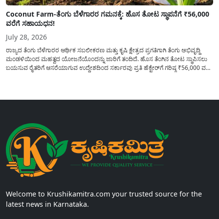
Coconut Farm-ತೆಂಗು ಬೆಳೆಗಾರರ ಗಮನಕ್ಕೆ: ಹೊಸ ತೋಟ ಸ್ಥಾಪನೆಗೆ ₹56,000
ವರೆಗೆ ಸಹಾಯಧನ!
July 28, 2026
ರಾಜ್ಯದ ತೆಂಗು ಬೆಳೆಗಾರರ ಆರ್ಥಿಕ ಸಬಲೀಕರಣ ಮತ್ತು ಕೃಷಿ ಕ್ಷೇತ್ರದ ಪ್ರಗತಿಗಾಗಿ ತೆಂಗು ಅಭಿವೃದ್ದಿ
ಮಂಡಳಿಯಿಂದ ಮಹತ್ವದ ಯೋಜನೆಯೊಂದನ್ನು ಜಾರಿಗೆ ತಂದಿದೆ. ಹೊಸ ತೆಂಗಿನ ತೋಟ ಸ್ಥಾಪಿಸಲು
ಬಯಸುವ ರೈತರಿಗೆ ಆಸರೆಯಾಗುವ ಉದ್ದೇಶದಿಂದ ಸರ್ಕಾರವು ಪ್ರತಿ ಹೆಕ್ಟೇರ್‌ಗೆ ಗರಿಷ್ಠ ₹56,000 ವರೆಗೆ
ಧನಸಹಾಯ ಪಡೆಯಲು ಅರ್ಜಿಯನ್ನು ಆಹ್ವಾನಿಸಿದೆ. ತೆಂಗು ಅಭಿವೃದ್ದಿ ಮಂಡಳಿಯ ಯೋಜನೆ
ಅಡಿಯಲ್ಲಿ ನೀಡಲಾಗುವ...
Welcome to Krushikamitra.com your trusted source for the
latest news in Karnataka.