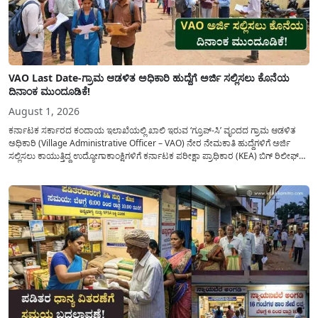
VAO Last Date-ಗ್ರಾಮ ಆಡಳಿತ ಅಧಿಕಾರಿ ಹುದ್ದೆಗೆ ಅರ್ಜಿ ಸಲ್ಲಿಸಲು ಕೊನೆಯ
ದಿನಾಂಕ ಮುಂದೂಡಿಕೆ!
August 1, 2026
ಕರ್ನಾಟಕ ಸರ್ಕಾರದ ಕಂದಾಯ ಇಲಾಖೆಯಲ್ಲಿ ಖಾಲಿ ಇರುವ ‘ಗ್ರೂಪ್-ಸಿ’ ವೃಂದದ ಗ್ರಾಮ ಆಡಳಿತ
ಅಧಿಕಾರಿ (Village Administrative Officer – VAO) ನೇರ ನೇಮಕಾತಿ ಹುದ್ದೆಗಳಿಗೆ ಅರ್ಜಿ
ಸಲ್ಲಿಸಲು ಕಾಯುತ್ತಿದ್ದ ಉದ್ಯೋಗಾಕಾಂಕ್ಷಿಗಳಿಗೆ ಕರ್ನಾಟಕ ಪರೀಕ್ಷಾ ಪ್ರಾಧಿಕಾರ (KEA) ಬಿಗ್ ರಿಲೀಫ್
ನೀಡಿದೆ. ಅರ್ಜಿ ಸಲ್ಲಿಕೆಯ ಅವಧಿಯನ್ನು ವಿಸ್ತರಿಸಿ ಅಧಿಕೃತ ಪ್ರಕಟಣೆ ಹೊರಡಿಸಿದ್ದು, ಇದುವರೆಗೆ ಅರ್ಜಿ
ಸಲ್ಲಿಸಲು...