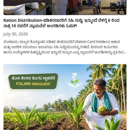
Ration Distribution-ಪಡಿತರದಾರರಿಗೆ ಸಿಹಿ ಸುದ್ದಿ: ಇನ್ಮುಂದೆ ಬೆಳಿಗ್ಗೆ 6 ರಿಂದ
ರಾತ್ರಿ 10 ರವರೆಗೆ ನ್ಯಾಯಬೆಲೆ ಅಂಗಡಿಗಳು ಓಪನ್!
July 30, 2026
ಬೆಂಗಳೂರು: ರಾಜ್ಯದ ಕೋಟ್ಯಂತರ ಪಡಿತರ ಚೀಟಿದಾರರಿಗೆ (Ration Card Holders) ಆಹಾರ
ಮತ್ತು ನಾಗರಿಕ ಸರಬರಾಜು ಇಲಾಖೆಯು ಸಿಹಿ ಸುದ್ದಿಯೊಂದನ್ನು ನೀಡಿದೆ. ದಿನಗೂಲಿ ಕಾರ್ಮಿಕರು
ಹಾಗೂ ಉದ್ಯೋಗಿಗಳ ಹಿತದೃಷ್ಟಿಯಿಂದ ಇನ್ಮುಂದೆ ರಾಜ್ಯದ ಎಲ್ಲಾ ನ್ಯಾಯಬೆಲೆ ಅಂಗಡಿಗಳನ್ನು ಪ್ರತಿ ದಿನ
ಬೆಳಿಗ್ಗೆ 6:00 ಗಂಟೆಯಿಂದ ರಾತ್ರಿ 10:00 ಗಂಟೆಯವರೆಗೆ ಕಡ್ಡಾಯವಾಗಿ ತೆರೆದಿಟ್ಟು ಪಡಿತರ ಧಾನ್ಯ
ವಿತರಿಸುವಂತೆ ಇಲಾಖೆಯ...