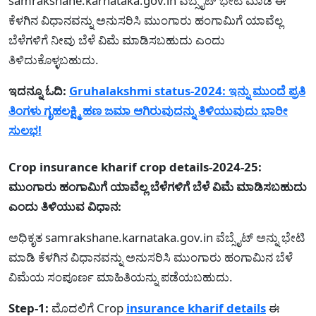
samrakshane.karnataka.gov.in ವೆಬ್ಸೈಟ್ ಭೇಟಿ ಮಾಡಿ ಈ
ಕೆಳಗಿನ ವಿಧಾನವನ್ನು ಅನುಸರಿಸಿ ಮುಂಗಾರು ಹಂಗಾಮಿಗೆ ಯಾವೆಲ್ಲ
ಬೆಳೆಗಳಿಗೆ ನೀವು ಬೆಳೆ ವಿಮೆ ಮಾಡಿಸಬಹುದು ಎಂದು
ತಿಳಿದುಕೊಳ್ಳಬಹುದು.
ಇದನ್ನೂ ಓದಿ:
Gruhalakshmi status-2024: ಇನ್ನು ಮುಂದೆ ಪ್ರತಿ
ತಿಂಗಳು ಗೃಹಲಕ್ಷ್ಮಿ ಹಣ ಜಮಾ ಆಗಿರುವುದನ್ನು ತಿಳಿಯುವುದು ಭಾರೀ
ಸುಲಭ!
Crop insurance kharif crop details-2024-25:
ಮುಂಗಾರು ಹಂಗಾಮಿಗೆ ಯಾವೆಲ್ಲ ಬೆಳೆಗಳಿಗೆ ಬೆಳೆ ವಿಮೆ ಮಾಡಿಸಬಹುದು
ಎಂದು ತಿಳಿಯುವ ವಿಧಾನ:
ಅಧಿಕೃತ samrakshane.karnataka.gov.in ವೆಬ್ಸೈಟ್ ಅನ್ನು ಭೇಟಿ
ಮಾಡಿ ಕೆಳಗಿನ ವಿಧಾನವನ್ನು ಅನುಸರಿಸಿ ಮುಂಗಾರು ಹಂಗಾಮಿನ ಬೆಳೆ
ವಿಮೆಯ ಸಂಪೂರ್ಣ ಮಾಹಿತಿಯನ್ನು ಪಡೆಯಬಹುದು.
Step-1:
ಮೊದಲಿಗೆ Crop
insurance kharif details
ಈ