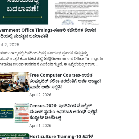
ernment Office Timings-ಸರ್ಕಾರಿ ಕಚೇರಿಗಳ ಕೆಲಸದ
ಿಯಲ್ಲಿ ಮಹತ್ವದ ಬದಲಾವಣೆ!
il 2, 2026
ಳೂರು: ರಾಜ್ಯದಲ್ಲಿ ದಿನದಿಂದ ದಿನಕ್ಕೆ ಸೂರ್ಯನ ಪ್ರಖರತೆ ಹೆಚ್ಚುತ್ತಿದ್ದು,
ಷವಾಗಿ ಉತ್ತರ ಕರ್ನಾಟಕದ ಜಿಲ್ಲೆಗಳಲ್ಲಿ(Government Office Timings In
ataka) ಬಿಸಿಲಿನ ತಾಪಮಾನ ಏರಿಕೆಯಾಗುತ್ತಿದೆ. ಈ ಹಿನ್ನೆಲೆಯಲ್ಲಿ ಸರ್ಕಾರಿ
ರರ ಹಿತದೃಷ್ಟಿಯಿಂದ ಹಾಗೂ ಸಾರ್ವಜನಿಕರ ಅನುಕೂಲಕ್ಕಾಗಿ ಕರ್ನಾಟಕ
Free Computer Courses-ಉಚಿತ
ಾರವು ಮಹತ್ವದ ನಿರ್ಧಾರವೊಂದನ್ನು ಕೈಗೊಂಡಿದೆ. ಕಿತ್ತೂರು ಕರ್ನಾಟಕ ಮತ್ತು
ಕಂಪ್ಯೂಟರ್ ಕಲಿಕಾ ತರಬೇತಿಗೆ ಅರ್ಜಿ ಆಹ್ವಾನ!
ಾಣ ಕರ್ನಾಟಕದ ಒಟ್ಟು 9 ಜಿಲ್ಲೆಗಳಲ್ಲಿ ಏಪ್ರಿಲ್...
ಇಂದೇ ಅರ್ಜಿ ಸಲ್ಲಿಸಿ!
April 2, 2026
Census-2026: ಇಂದಿನಿಂದ ಮೊಬೈಲ್
ಮೂಲಕ ಸ್ವಯಂ-ಜನಗಣತಿ ಆರಂಭ! ಇಲ್ಲಿದೆ
ಕಂಪ್ಲೀಟ್ ಡೀಟೇಲ್ಸ್!
April 1, 2026
Horticulture Training-10 ತಿಂಗಳ