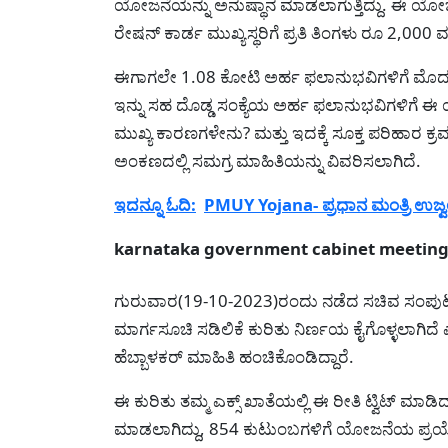
ಯೋಜನೆಯನ್ನು ಅನುಷ್ಥಾನ ಮಾಡಲಾಗುತ್ತಿದ್ದು. ಈ ಯೋಜನ
ರೇಷನ್ ಕಾರ್ಡ ಮುಖ್ಯಸ್ಥರಿಗೆ ಪ್ರತಿ ತಿಂಗಳು ರೂ 2,000
ಈಗಾಗಲೇ 1.08 ಕೋಟಿ ಅರ್ಹ ಫಲಾನುಭವಿಗಳಿಗೆ ಮೊದ
ಇನ್ನು ಸಹ ದೊಡ್ಡ ಸಂಕ್ಯೆಯ ಅರ್ಹ ಫಲಾನುಭವಿಗಳಿಗ
ಮುಖ್ಯ ಕಾರಣಗಳೇನು? ಮತ್ತು ಇದಕ್ಕೆ ಸೂಕ್ತ ಪರಿಹಾರ 
ಅಂಕಣದಲ್ಲಿ ಸಮಗ್ರ ಮಾಹಿತಿಯನ್ನು ವಿವರಿಸಲಾಗಿದೆ.
ಇದನ್ನೂ ಓದಿ:
PMUY Yojana- ಪ್ರಧಾನ ಮಂತ್ರಿ ಉಜ್ವ
karnataka government cabinet meeting
ಗುರುವಾರ(19-10-2023)ರಂದು ನಡೆದ ಸಚಿವ ಸಂಪ
ಮಾರ್ಗಸೂಚಿ ಸಡಿಲಿಕೆ ಕುರಿತು ನಿರ್ಣಯ ಕೈಗೊಳ್ಳಲಾಗಿದೆ
ಹೆಬ್ಬಾಳಕರ್ ಮಾಹಿತಿ ಹಂಚಿಕೊಂಡಿದ್ದಾರೆ.
ಈ ಕುರಿತು ತಮ್ಮ ಎಕ್ಸ್ ಖಾತೆಯಲ್ಲಿ ಈ ರೀತಿ ಟ್ವಿಟ್ ಮಾಡಿದ್ದ
ಮಾಡಲಾಗಿದ್ದು, 854 ಕುಟುಂಬಗಳಿಗೆ ಯೋಜನೆಯ ಪ್ರಯೋ