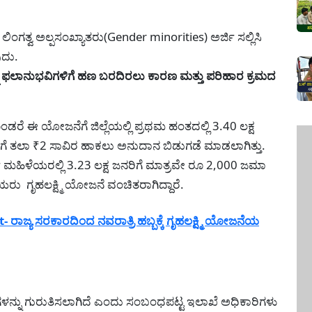
ದೆ.
ತ್ವ ಅಲ್ಪಸಂಖ್ಯಾತರು(Gender minorities) ಅರ್ಜಿ ಸಲ್ಲಿಸಿ
್ಥಿಕ ನೆರವನ್ನು ಪಡೆಯಬವುದು.
 ಫಲಾನುಭವಿಗಳಿಗೆ ಹಣ ಬರದಿರಲು ಕಾರಣ ಮತ್ತು ಪರಿಹಾರ ಕ್ರಮದ
ಡರೆ ಈ ಯೋಜನೆಗೆ ಜಿಲ್ಲೆಯಲ್ಲಿ ಪ್ರಥಮ ಹಂತದಲ್ಲಿ 3.40 ಲಕ್ಷ
ೆ ತಲಾ ₹2 ಸಾವಿರ ಹಾಕಲು ಅನುದಾನ ಬಿಡುಗಡೆ ಮಾಡಲಾಗಿತ್ತು.
 ಮಹಿಳೆಯರಲ್ಲಿ 3.23 ಲಕ್ಷ ಜನರಿಗೆ ಮಾತ್ರವೇ ರೂ 2,000 ಜಮಾ
 ಗೃಹಲಕ್ಷ್ಮಿ ಯೋಜನೆ ವಂಚಿತರಾಗಿದ್ದಾರೆ.
ಜ್ಯ ಸರಕಾರದಿಂದ ನವರಾತ್ರಿ ಹಬ್ಬಕ್ಕೆ ಗೃಹಲಕ್ಷ್ಮಿ ಯೋಜನೆಯ
್ನು ಗುರುತಿಸಲಾಗಿದೆ ಎಂದು ಸಂಬಂಧಪಟ್ಟ ಇಲಾಖೆ ಅಧಿಕಾರಿಗಳು