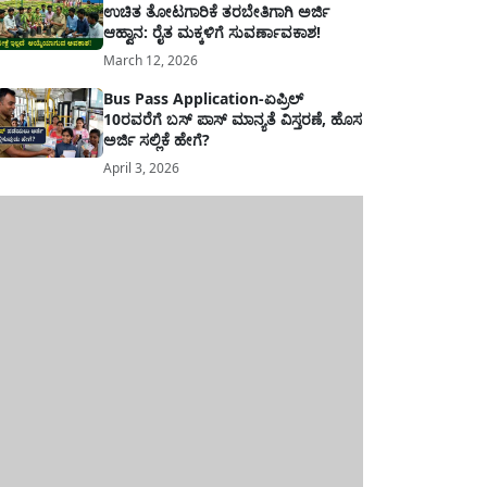
ಉಚಿತ ತೋಟಗಾರಿಕೆ ತರಬೇತಿಗಾಗಿ ಅರ್ಜಿ
ಆಹ್ವಾನ: ರೈತ ಮಕ್ಕಳಿಗೆ ಸುವರ್ಣಾವಕಾಶ!
March 12, 2026
Bus Pass Application-ಏಪ್ರಿಲ್
10ರವರೆಗೆ ಬಸ್ ಪಾಸ್ ಮಾನ್ಯತೆ ವಿಸ್ತರಣೆ, ಹೊಸ
ಅರ್ಜಿ ಸಲ್ಲಿಕೆ ಹೇಗೆ?
April 3, 2026