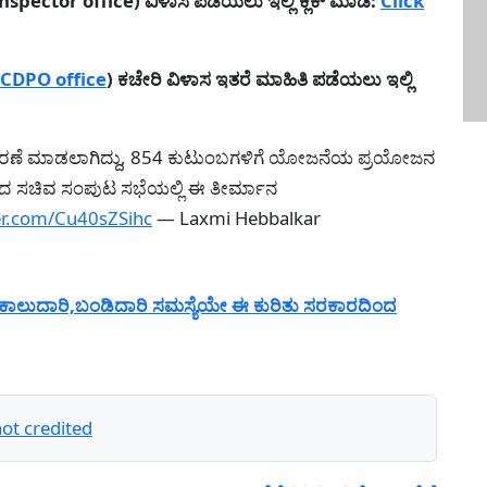
pector office) ವಿಳಾಸ ಪಡೆಯಲು ಇಲ್ಲಿ ಕ್ಲಿಕ್ ಮಾಡಿ:
Click
CDPO office
) ಕಚೇರಿ ವಿಳಾಸ ಇತರೆ ಮಾಹಿತಿ ಪಡೆಯಲು ಇಲ್ಲಿ
ೆ ವಿಸ್ತರಣೆ ಮಾಡಲಾಗಿದ್ದು, 854 ಕುಟುಂಬಗಳಿಗೆ ಯೋಜನೆಯ ಪ್ರಯೋಜನ
ಡೆದ ಸಚಿವ ಸಂಪುಟ ಸಭೆಯಲ್ಲಿ ಈ ತೀರ್ಮಾನ
ter.com/Cu40sZSihc
— Laxmi Hebbalkar
ಕಾಲುದಾರಿ,ಬಂಡಿದಾರಿ ಸಮಸ್ಯೆಯೇ ಈ ಕುರಿತು ಸರಕಾರದಿಂದ
ot credited