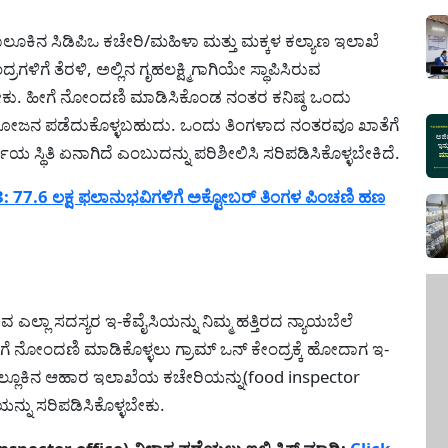
ಕಿನ ಸಿಡಿಪಿಒ ಕಚೇರಿ/ಮಹಿಳಾ ಮತ್ತು ಮಕ್ಕಳ ಕಲ್ಯಾಣ ಇಲಾಖೆ
ಳಿಗೆ ತೆರಳಿ, ಅಲ್ಲಿನ ಗೃಹಲಕ್ಷ್ಮಿಗಾಗಿಯೇ ಸ್ಥಾಪಿಸಿರುವ
ಬೇಕು. ಹೀಗೆ ನೋಂದಣಿ ಮಾಡಿಸಿಕೊಂಡ ನಂತರ ಕನಿಷ್ಠ ಒಂದು
ಪ್ರಯೋಜನ ಪಡೆದುಕೊಳ್ಳಬಹುದು. ಒಂದು ತಿಂಗಳಾದ ನಂತರವೂ ಖಾತೆಗೆ
ಜಿಯ ಸ್ಥಿತಿ ಏನಾಗಿದೆ ಎಂಬುದನ್ನು ಪರಿಶೀಲಿಸಿ ಸರಿಪಡಿಸಿಕೊಳ್ಳಬೇಕಿದೆ.
7.6 ಲಕ್ಷ ಫಲಾನುಭವಿಗಳಿಗೆ ಅಕ್ಟೋಬರ್ ತಿಂಗಳ ಪಿಂಚಣಿ ಹಣ
ಲ್ಲಾ ಸದಸ್ಯರ ಇ-ಕೆವೈಸಿಯನ್ನು ನಿಮ್ಮ ಹತ್ತಿರದ ನ್ಯಾಯಬೆಲೆ
ಗೆ ನೋಂದಣಿ ಮಾಡಿಕೊಳ್ಳಲು ಗ್ರಾಮ್ ಒನ್ ಕೇಂದ್ರಕ್ಕೆ ಹೋದಾಗ ಇ-
್ಮ ತಾಲ್ಲೂಕಿನ ಆಹಾರ ಇಲಾಖೆಯ ಕಚೇರಿಯನ್ನು(food inspector
ಯನ್ನು ಸರಿಪಡಿಸಿಕೊಳ್ಳಬೇಕು.