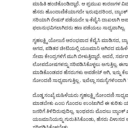
ಮಾಹಿತಿ ಹಂಚಿಕೊಂಡಿದ್ದಾರೆ. ಆ ಪ್ರಮುಖ ಕಾರಣಗಳ ವಿವರ 
ಹೆಸರು ಹೊಂದಾಣಿಕೆಯಾಗದೇ ಇರುವುದರಿಂದ, ಬ್ಯಾಂಕ್‌ ಖಾತೆ
ಸರಿಯಾಗಿ ರೇಷನ್ ಪಡೆಯದೇ ಇ-ಕೆವೈಸಿ ದಾಖಲಾಗಿ ಅಪ್‌ಡೇ
ಫಲಾನುಭವಿಗಲಾಗಿದರು ಹಣ ಪಡೆಯಲು ಸಾಧ್ಯವಾಗಿಲ್ಲ.
ಗೃಹಲಕ್ಷ್ಮಿ ಯೋಜನೆ ಆರಂಭವಾದ ಕೆವೈಸಿ ಮಾಡಿಸದ, ಬ್
ಆಗದ, ಪಡಿತರ ಚೀಟಿಯಲ್ಲಿ ಯಜಮಾನಿ ಆಗಿರದ ಮಹಿಳ
ಸೇವಾ ಕೇಂದ್ರಗಳಿಗೆ ಮುಗಿ ಬೀಳುತ್ತಿದ್ದಾರೆ. ಆದರೆ, ಸರ್
ಲೋಪದೋಷಗಳನ್ನು ಸರಿಪಡಿಸಿಕೊಳ್ಳಲು ಅಗುತ್ತಿಲ್ಲ.
ಮಾಡಿಕೊಂಡವರ ಹೆಸರುಗಳು ಅಪಡೇಟ್‌ ಆಗಿ, ಇನ್ನು ಕೆಲ
ನೋಂದಣಿ ಸಾಧ್ಯವಾಗುತ್ತಿಲ್ಲ . ಇವೆಲ್ಲಾ ಸಮಸ್ಯೆಗಳಿಂದಾಗಿ 
ದೊಡ್ಡ ಸಂಖ್ಯೆ ಮಹಿಳೆಯರು ಗೃಹಲಕ್ಷ್ಮಿ ನೋಂದಣಿ ಸಾಧ್ಯ
ಮಾಡಬೇಕು ಎಂಬ ಗೊಂದಲ ಉಂಟಾಗಿದೆ ಈ ಕುರಿತು ಯಾವ
ಜನರಿಗೆ ತಿಳಿದಿರುವುದಿಲ್ಲ. ಇಂಥವರು ಮೊದಲು ಬ್ಯಾಂಕ್‌ 
ಯಜಮಾನಿಯನ್ನು ಗುರುತಿಸಿಕೊಂಡು, ಹೆಸರು ವಿಳಾಸದ ಅಥ
ಸರಿಪಡಿಸಿಕೊಳ್ಳಬೇಕು.