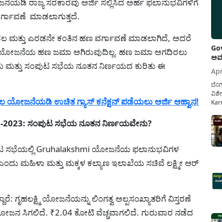
ೆಯಡಿ ರಾಜ್ಯ ಸರಕಾರವು ಅರ್ಜಿ ಸಲ್ಲಿಸಿದ ಅರ್ಹ ಫಲಾನುಭವಿಗಳಿಗೆ
 ವರ್ಗಾವಣೆ ಮಾಡಲಾಗುತ್ತದೆ.
ಲ ಮತ್ತು ಎರಡನೇ ಕಂತಿನ ಹಣ ವರ್ಗಾವಣೆ ಮಾಡಲಾಗಿದೆ, ಅದರೆ
Gov
ೆ ಈ ಯೋಜನೆಯ ಹಣ ಜಮಾ ಅಗಿರುವುದಿಲ್ಲ. ಹಣ ಜಮಾ ಅಗದಿರಲು
ಅವಧ
ಕ್ರಮ ಮತ್ತು ಸಂಪುಟ ಸಭೆಯ ನೂತನ ನಿರ್ಣಯದ ಕುರಿತು ಈ
Apr
ಬೆಂಗ
ವಿಶೇ
ಲ ಯೋಜನೆಯಡಿ ಉಚಿತ ಗ್ಯಾಸ್ ಕನೆಕ್ಷನ್‌ ಪಡೆಯಲು ಅರ್ಜಿ ಆಹ್ವಾನ!
Karn
ನೌಕ
ಸರ್ಕ
-2023: ಸಂಪುಟ ಸಭೆಯ ನೂತನ ನಿರ್ಣಯವೇನು?
ಕಲ್ಯ
ುಟ ಸಭೆಯಲ್ಲಿ Gruhalakshmi ಯೋಜನೆಯ ಫಲಾನುಭವಿಗಳ
 ಎಂದು ಮಹಿಳಾ ಮತ್ತು ಮಕ್ಕಳ ಕಲ್ಯಾಣ ಇಲಾಖೆಯ ಸಚಿವೆ ಲಕ್ಷ್ಮೀ ಆರ್
ಾರೆ: ಗೃಹಲಕ್ಷ್ಮಿ ಯೋಜನೆಯನ್ನು ಲಿಂಗತ್ವ ಅಲ್ಪಸಂಖ್ಯಾತರಿಗೆ ವಿಸ್ತರಣೆ
ಜನ ಸಿಗಲಿದೆ. ₹2.04 ಕೋಟಿ ವೆಚ್ಚವಾಗಲಿದೆ. ಗುರುವಾರ ನಡೆದ