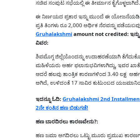
ಸಚಿವ ಸಂಪುಟ ಸಭೆಯಲ್ಲಿ ಈ ತೀರ್ಮಾನ ಕೈಗೊಳ್ಳಲಾಗಿ
ಈ ನಿರ್ಣಯದ ಪ್ರಕಾರ ಇನ್ನು ಮುಂದೆ ಈ ಯೋಜನೆಯಡಿ ಲಿಂಗ
ಪ್ರತಿ ತಿಂಗಳು ರೂ 2,000 ಅರ
Gruhalakshmi
amount not credited: ಇನ್ನು
ವಿವರ:
ಶಿವಮೊಗ್ಗ ಜಿಲ್ಲೆಯೊಂದನ್ನು ಉದಾಹರಣೆಯಾಗಿ ತೆಗೆದುಕೊಂ
ಮಹಿಳೆಯರು ಅರ್ಹ ಫಲಾನುಭವಿಗಳಾಗಿದ್ದು, ಇವರ ಖಾತೆಗ
ಆದರೆ ಹಲವು ತಾಂತ್ರಿಕ ಕಾರಣಗಳಿಂದ 3.40 ಲಕ್ಷ ಅರ್ಹ
ಅಗಿದೆ, ಉಳಿದಂತೆ 17 ಸಾವಿರ ಕುಟುಂಬದ ಯಜಮಾನಿಯರು
ಇದನ್ನೂ ಓದಿ:
Gruhalakshmi 2nd Installment- ರಾ
2ನೇ ಕಂತಿನ ಹಣ ಬಿಡುಗಡೆ!
ಹಣ ಬಾರದಿರಲು ಕಾರಣವೇನು?:
ಹಣ ಜಮಾ ಅಗದಿರಲು ಒಟ್ಟು ಮೂರು ಪ್ರಮುಖ ಕಾರಣಗಳನ