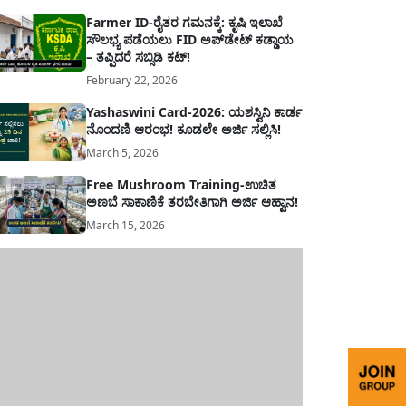
Farmer ID-ರೈತರ ಗಮನಕ್ಕೆ: ಕೃಷಿ ಇಲಾಖೆ
ಸೌಲಭ್ಯ ಪಡೆಯಲು FID ಅಪ್‌ಡೇಟ್ ಕಡ್ಡಾಯ
– ತಪ್ಪಿದರೆ ಸಬ್ಸಿಡಿ ಕಟ್!
February 22, 2026
Yashaswini Card-2026: ಯಶಸ್ವಿನಿ ಕಾರ್ಡ
ನೊಂದಣಿ ಆರಂಭ! ಕೂಡಲೇ ಅರ್ಜಿ ಸಲ್ಲಿಸಿ!
March 5, 2026
Free Mushroom Training-ಉಚಿತ
ಅಣಬೆ ಸಾಕಾಣಿಕೆ ತರಬೇತಿಗಾಗಿ ಅರ್ಜಿ ಆಹ್ವಾನ!
March 15, 2026