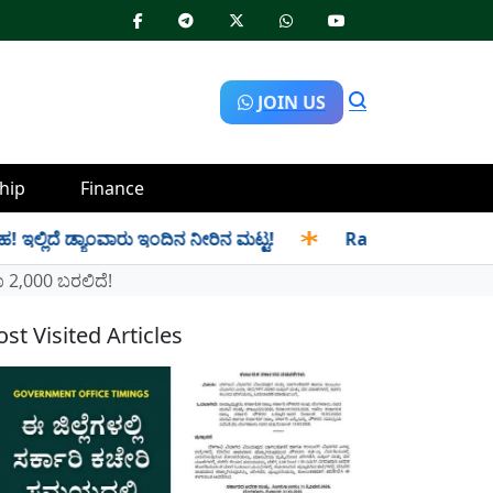
JOIN US
hip
Finance
ಡ್ಯಾಂವಾರು ಇಂದಿನ ನೀರಿನ ಮಟ್ಟ!
✱
Ration Distribution-ಪಡಿತರದಾರ
 2,000 ಬರಲಿದೆ!
st Visited Articles