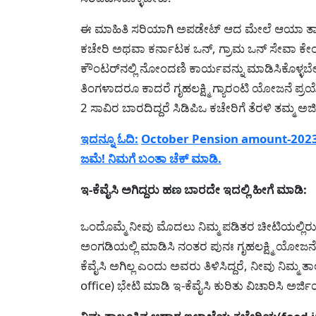
ಈ ಮಾಹಿತಿ ಸರಿಯಾಗಿ ಅಪಡೇಟ್‌ ಆದ ಮೇಲೆ ಆಯಾ ತಾಲೂ
ಕಚೇರಿ ಅಥವಾ ಕರ್ನಾಟಕ ಒನ್‌, ಗ್ರಾಮ ಒನ್‌ ಸೇವಾ ಕೇಂದ್ರಗ
ಕೌಂಟರ್‌ನಲ್ಲಿ ನೋಂದಣಿ ಕಾರ್ಯವನ್ನು ಮಾಡಿಸಿಕೊಳ್ಳ
ತಿಂಗಳಾದರೂ ಕಾದರೆ ಗೃಹಲಕ್ಷ್ಮಿ ಗ್ಯಾರಂಟಿ ಯೋಜನೆ 
2 ಸಾವಿರ ಬಾರದಿದ್ದರೆ ಸಿಡಿಪಿಒ ಕಚೇರಿಗೆ ತೆರಳಿ ತಮ್ಮ ಅರ್
ಇದನ್ನೂ ಓದಿ:
October Pension amount-2023: 7
ಜಮೆ! ನಿಮಗೆ ಬಂತಾ ಚೆಕ್ ಮಾಡಿ.
ಇ-ಕೆವೈಸಿ ಅಗಿದ್ದರು ಹಣ ಬಾರದೇ ಇದಲ್ಲಿ ಹೀಗೆ ಮಾಡಿ:
ಒಂದೊಮ್ಮೆ ನೀವು ಮೊದಲು ನಿಮ್ಮ ಪಡಿತರ ಚೀಟಿಯಲ್ಲಿರುವ ಎ
ಅಂಗಡಿಯಲ್ಲಿ ಮಾಡಿಸಿ ನಂತರ ಪುನಃ ಗೃಹಲಕ್ಷ್ಮಿ ಯೋಜನೆ
ಕೆವೈಸಿ ಅಗಿಲ್ಲ ಎಂದು ಅವರು ತಿಳಿಸಿದ್ದರೆ, ನೀವು ನಿಮ
office) ಭೇಟಿ ಮಾಡಿ ಇ-ಕೆವೈಸಿ ಕುರಿತು ವಿಚಾರಿಸಿ ಅರ್ಜಿ