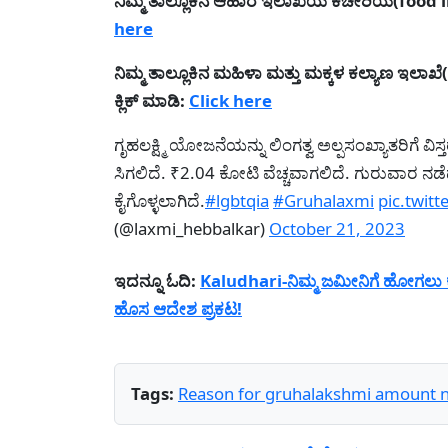
ನಿಮ್ಮ ತಾಲ್ಲೂಕಿನ ಆಹಾರ ಇಲಾಖೆಯ ಕಚೇರಿಯ(food ins
here
ನಿಮ್ಮ ತಾಲ್ಲೂಕಿನ ಮಹಿಳಾ ಮತ್ತು ಮಕ್ಕಳ ಕಲ್ಯಾಣ ಇಲಾಖೆ(
ಕ್ಲಿಕ್ ಮಾಡಿ:
Click here
ಗೃಹಲಕ್ಷ್ಮಿ ಯೋಜನೆಯನ್ನು ಲಿಂಗತ್ವ ಅಲ್ಪಸಂಖ್ಯಾತರಿಗ
ಸಿಗಲಿದೆ. ₹2.04 ಕೋಟಿ ವೆಚ್ಚವಾಗಲಿದೆ. ಗುರುವಾರ ನ
ಕೈಗೊಳ್ಳಲಾಗಿದೆ.
#lgbtqia
#Gruhalaxmi
pic.twit
(@laxmi_hebbalkar)
October 21, 2023
ಇದನ್ನೂ ಓದಿ:
Kaludhari-ನಿಮ್ಮ ಜಮೀನಿಗೆ ಹೋಗಲು 
ಹೊಸ ಆದೇಶ ಪ್ರಕಟ!
Tags:
Reason for gruhalakshmi amount n