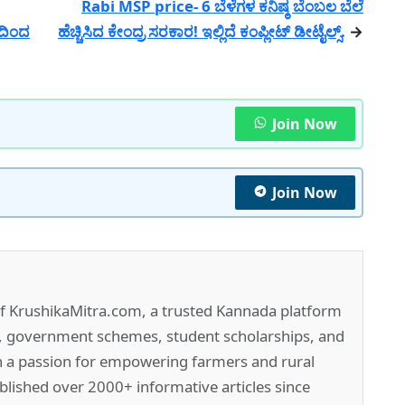
Rabi MSP price- 6 ಬೆಳೆಗಳ ಕನಿಷ್ಠ ಬೆಂಬಲ ಬೆಲೆ
ರದಿಂದ
ಹೆಚ್ಚಿಸಿದ ಕೇಂದ್ರ ಸರಕಾರ! ಇಲ್ಲಿದೆ ಕಂಪ್ಲೀಟ್ ಡೀಟೈಲ್ಸ್.
→
Join Now
Join Now
of KrushikaMitra.com, a trusted Kannada platform
e, government schemes, student scholarships, and
h a passion for empowering farmers and rural
lished over 2000+ informative articles since