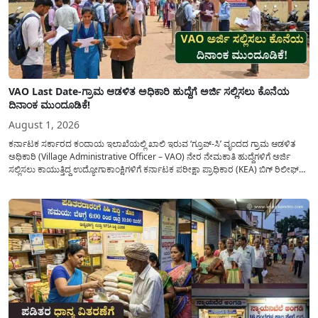
VAO Last Date-ಗ್ರಾಮ ಆಡಳಿತ ಅಧಿಕಾರಿ ಹುದ್ದೆಗೆ ಅರ್ಜಿ ಸಲ್ಲಿಸಲು ಕೊನೆಯ
ದಿನಾಂಕ ಮುಂದೂಡಿಕೆ!
August 1, 2026
ಕರ್ನಾಟಕ ಸರ್ಕಾರದ ಕಂದಾಯ ಇಲಾಖೆಯಲ್ಲಿ ಖಾಲಿ ಇರುವ ‘ಗ್ರೂಪ್-ಸಿ’ ವೃಂದದ ಗ್ರಾಮ ಆಡಳಿತ
ಅಧಿಕಾರಿ (Village Administrative Officer – VAO) ನೇರ ನೇಮಕಾತಿ ಹುದ್ದೆಗಳಿಗೆ ಅರ್ಜಿ
ಸಲ್ಲಿಸಲು ಕಾಯುತ್ತಿದ್ದ ಉದ್ಯೋಗಾಕಾಂಕ್ಷಿಗಳಿಗೆ ಕರ್ನಾಟಕ ಪರೀಕ್ಷಾ ಪ್ರಾಧಿಕಾರ (KEA) ಬಿಗ್ ರಿಲೀಫ್
ನೀಡಿದೆ. ಅರ್ಜಿ ಸಲ್ಲಿಕೆಯ ಅವಧಿಯನ್ನು ವಿಸ್ತರಿಸಿ ಅಧಿಕೃತ ಪ್ರಕಟಣೆ ಹೊರಡಿಸಿದ್ದು, ಇದುವರೆಗೆ ಅರ್ಜಿ
ಸಲ್ಲಿಸಲು...