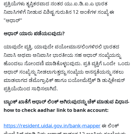
ಪ್ರಕ್ರಿಯೆಗಳು ತೃಪ್ತಿಕರವಾದ ನಂತರ ಯು.ಐ.ಡಿ.ಐ.ಎ ಭಾರತ
ನಿವಾಸಿಗಳಿಗೆ ನೀಡುವ ವಿಶಿಷ್ಟ ಗುರುತಿನ 12 ಅಂಕೆಗಳ ಸಂಖ್ಯೆ ಈ
"ಆಧಾರ್"
ಆಧಾರ್ ಯಾರು ಪಡೆಯಬವುದು?
ಯಾವುದೇ ವ್ಯಕ್ತಿ, ಯಾವುದೇ ವಯೋಮಾನ/ಲಿಂಗಳಿರಲಿ ಭಾರತದ
ನಿವಾಸಿ ಅಥವಾ ಅನಿವಾಸೀ ಭಾರತೀಯ ಸಹ ಆಧಾರ್ ಸಂಖ್ಯೆಯನ್ನು
ಹೊಂದಲು ನೋಂದಣಿ ಮಾಡಿಕೊಳ್ಳಬವುದು. ಪ್ರತಿ ವ್ಯಕ್ತಿಗೆ ಒಂದೇ ಒಂದು
ಆಧಾರ್ ಸಂಖ್ಯೆನ್ನು ನೀಡಲಾಗುತ್ತದ್ದು ಸಂಖ್ಯೆಯ ಅನನ್ಯತೆಯನ್ನು ನಕಲು
ಮಾಡಲಾಗದ ಡೆಮೊಗ್ರಾಫಿಕ್ ಹಾಗೂ ಬಯೋಮೆಟ್ರಿಕ್ ಡಿ ಡುಪ್ಲಿಕೇಷನ್
ಪ್ರಕ್ರಿಯೆಯಿಂದ ಸಾಧಿಸಲಾಗಿದೆ.
ಬ್ಯಾಂಕ್ ಖಾತೆಗೆ ಆಧಾರ್ ಲಿಂಕ್ ಅಗಿರುವುದನ್ನು ಚೆಕ್ ಮಾಡುವ ವಿಧಾನ-
how to check aadhar link to bank account:
https://resident.uidai.gov.in/bank-mapper
ಈ ಲಿಂಕ್
ಮೇಲೆ ಕ್ಲಿಕ್ ಮಾಡಿ ನಿಮ್ಮ ಆಧಾರ್ ಕಾರ್ಡನ 12 ಅಂಕಿಯ ಸಂಖ್ಯೆಯನ್ನು