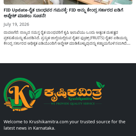
FID Update-ರೈತ ಬಾಂಧವರ ಗಮನಕ್ಕೆ: FID ಅನ್ನು ಕೇಂದ್ರ ಸರ್ಕಾರದ ಐಡಿಗೆ
ಅಪ್ಡೇಟ್ ಮಾಡಲು ಸೂಚನೆ!
July 19, 2026
ದಾವಣಗೆರೆ: ರಾಜ್ಯದ ಸಮಸ್ತ ರೈತ ಬಾಂಧವರಿಗೆ ಕೃಷಿ ಇಲಾಖೆಯು ಒಂದು ಅತ್ಯಂತ ಮಹತ್ವದ
ಪ್ರಕಟಣೆಯನ್ನು ಹೊರಡಿಸಿದೆ. ಪ್ರಸ್ತುತ ಚಾಲ್ತಿಯಲ್ಲಿರುವ ರೈತರ ಫ್ರೂಟ್ಸ್ (FRUITS) ರೈತರ ಐಡಿಯನ್ನು
ಕೇಂದ್ರ ಸರ್ಕಾರದ ಅಧಿಕೃತ ಐಡಿಯೊಂದಿಗೆ ಅಪ್ಡೇಟ್ ಮಾಡಿಕೊಳ್ಳುವುದನ್ನು ಕಡ್ಡಾಯಗೊಳಿಸಲಾಗಿದೆ.
ಸರ್ಕಾರದ ವಿವಿಧ ಯೋಜನೆಗಳ ಪ್ರಯೋಜನಗಳನ್ನು ಯಾವುದೇ ಅಡಚಣೆಯಿಲ್ಲದೆ ನೇರವಾಗಿ
ಪಡೆದುಕೊಳ್ಳಲು ಈ ಪ್ರಕ್ರಿಯೆಯು ಅತ್ಯಂತ ಅಗತ್ಯವಾಗಿದ್ದು, ಅರ್ಹ ರೈತರು...
Welcome to Krushikamitra.com your trusted source for the
latest news in Karnataka.