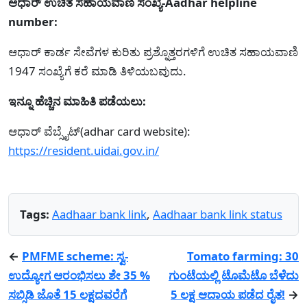
ಆಧಾರ್ ಉಚಿತ ಸಹಾಯವಾಣಿ ಸಂಖ್ಯೆ-Aadhar helpline
number:
ಆಧಾರ್ ಕಾರ್ಡ ಸೇವೆಗಳ ಕುರಿತು ಪ್ರಶ್ನೊತ್ತರಗಳಿಗೆ ಉಚಿತ ಸಹಾಯವಾಣಿ
1947 ಸಂಖ್ಯೆಗೆ ಕರೆ ಮಾಡಿ ತಿಳಿಯಬವುದು.
ಇನ್ನೂ ಹೆಚ್ಚಿನ ಮಾಹಿತಿ ಪಡೆಯಲು:
ಆಧಾರ್ ವೆಬ್ಸೈಟ್(adhar card website):
https://resident.uidai.gov.in/
Tags:
Aadhaar bank link
,
Aadhaar bank link status
←
PMFME scheme: ಸ್ವ-
Tomato farming: 30
ಉದ್ಯೋಗ ಆರಂಭಿಸಲು ಶೇ 35 %
ಗುಂಟೆಯಲ್ಲಿ ಟೊಮೆಟೊ ಬೆಳೆದು
ಸಬ್ಸಿಡಿ ಜೊತೆ 15 ಲಕ್ಷದವರೆಗೆ
5 ಲಕ್ಷ ಆದಾಯ ಪಡೆದ ರೈತ!
→