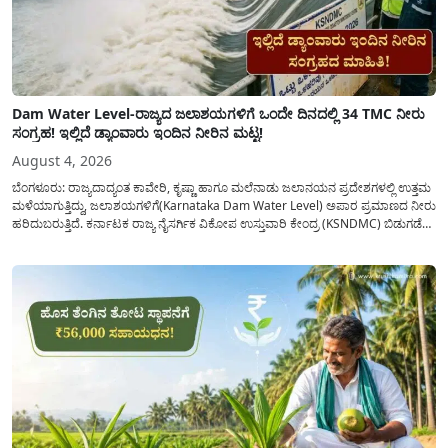
Dam Water Level-ರಾಜ್ಯದ ಜಲಾಶಯಗಳಿಗೆ ಒಂದೇ ದಿನದಲ್ಲಿ 34 TMC ನೀರು
ಸಂಗ್ರಹ! ಇಲ್ಲಿದೆ ಡ್ಯಾಂವಾರು ಇಂದಿನ ನೀರಿನ ಮಟ್ಟ!
August 4, 2026
ಬೆಂಗಳೂರು: ರಾಜ್ಯದಾದ್ಯಂತ ಕಾವೇರಿ, ಕೃಷ್ಣಾ ಹಾಗೂ ಮಲೆನಾಡು ಜಲಾನಯನ ಪ್ರದೇಶಗಳಲ್ಲಿ ಉತ್ತಮ
ಮಳೆಯಾಗುತ್ತಿದ್ದು, ಜಲಾಶಯಗಳಿಗೆ(Karnataka Dam Water Level) ಅಪಾರ ಪ್ರಮಾಣದ ನೀರು
ಹರಿದುಬರುತ್ತಿದೆ. ಕರ್ನಾಟಕ ರಾಜ್ಯ ನೈಸರ್ಗಿಕ ವಿಕೋಪ ಉಸ್ತುವಾರಿ ಕೇಂದ್ರ (KSNDMC) ಬಿಡುಗಡೆ
ಮಾಡಿರುವ ಆಗಸ್ಟ್ 04, 2026ರ ವರದಿಯಂತೆ, ರಾಜ್ಯದ ಪ್ರಮುಖ 14 ಜಲಾಶಯಗಳಿಗೆ ಒಂದೇ
ದಿನದಲ್ಲಿ ಬರೋಬ್ಬರಿ 34.8 TMC...