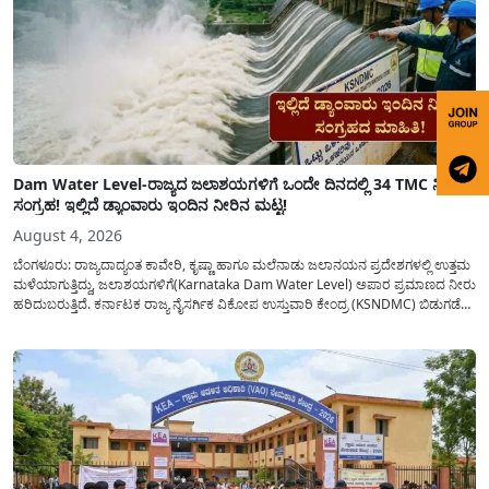
Dam Water Level-ರಾಜ್ಯದ ಜಲಾಶಯಗಳಿಗೆ ಒಂದೇ ದಿನದಲ್ಲಿ 34 TMC ನೀರು
ಸಂಗ್ರಹ! ಇಲ್ಲಿದೆ ಡ್ಯಾಂವಾರು ಇಂದಿನ ನೀರಿನ ಮಟ್ಟ!
August 4, 2026
ಬೆಂಗಳೂರು: ರಾಜ್ಯದಾದ್ಯಂತ ಕಾವೇರಿ, ಕೃಷ್ಣಾ ಹಾಗೂ ಮಲೆನಾಡು ಜಲಾನಯನ ಪ್ರದೇಶಗಳಲ್ಲಿ ಉತ್ತಮ
ಮಳೆಯಾಗುತ್ತಿದ್ದು, ಜಲಾಶಯಗಳಿಗೆ(Karnataka Dam Water Level) ಅಪಾರ ಪ್ರಮಾಣದ ನೀರು
ಹರಿದುಬರುತ್ತಿದೆ. ಕರ್ನಾಟಕ ರಾಜ್ಯ ನೈಸರ್ಗಿಕ ವಿಕೋಪ ಉಸ್ತುವಾರಿ ಕೇಂದ್ರ (KSNDMC) ಬಿಡುಗಡೆ
ಮಾಡಿರುವ ಆಗಸ್ಟ್ 04, 2026ರ ವರದಿಯಂತೆ, ರಾಜ್ಯದ ಪ್ರಮುಖ 14 ಜಲಾಶಯಗಳಿಗೆ ಒಂದೇ
ದಿನದಲ್ಲಿ ಬರೋಬ್ಬರಿ 34.8 TMC...