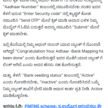
"Aadhaar Number" ಕಾಲಂನಲ್ಲಿ ನಮೂದಿಸಬೇಕು ನಂತರ ಇದರ
ಕೆಳಗೆ ಇರುವ "Enter Security code" ನಲ್ಲಿ ಕ್ಯಾಪ್ಚರ್ ಕೋಡ
ನಮೂದಿಸಿ "Send OTP" ಮೇಲೆ ಕ್ಲಿಕ್ ಮಾಡಿ ಅದಾದ ಬಳಿಕ ನಿಮ್ಮ
ಮೊಬೈಲ್ ಗೆ ಓಟಿಪಿ ಬರುತ್ತದೆ ಅದನ್ನು ನಮೂದಿಸಿ "Submit" ಮೇಲೆ
ಕ್ಲಿಕ್ ಮಾಡಬೇಕು.
ಇಲ್ಲಿ ಕೊನೆಯಲ್ಲಿ ನಿಮ್ಮ ಆಧಾರ್ ನಂಬರ್ ಯಾವ ಬ್ಯಾಂಕ್ ಗೆ ನೊಂದಣಿ
ಅಗಿದ್ದರೆ "Congratulation Your Adhaar -Bank Mapping hs
been done" ಎಂದು ತೋರಿಸುತ್ತದೆ ಇದರ ಜೊತೆಗೆ ಯಾವ ಬ್ಯಾಂಕ್ ಗೆ
ಲಿಂಕ್ ಅಗಿದೆ ಎಂದು ಅದರ ಹೆಸರು ಸಹ ತೋರಿಸುತ್ತದೆ.
ಮತ್ತು ಕೆಳಗೆ "Bank seeding status" ಕಾಲಂನಲ್ಲಿ "Active"
ಎಂದು ಗೋಚರಿಸಬೇಕು, "inactive" ಎಂದು ಗೋಚರಿಸಿದರೆ ಒಮ್ಮೆ
ನಿಮ್ಮ ಬ್ಯಾಂಕ್ ಶಾಖೆಗೆ ಭೇಟಿ ಮಾಡಿ ಆಧಾರ‍ ಕಾರ್ಡ ಪ್ರತಿ ನೀಡಿ Active
ಮಾಡಿಕೊಳ್ಳಬೇಕು.
ಇದನ್ನೂ ಓದಿ:
PMFME scheme: ಸ್ವ-ಉದ್ಯೋಗ ಆರಂಭಿಸಲು ಶೇ