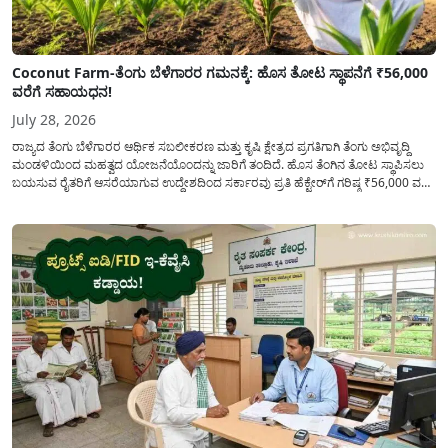
Coconut Farm-ತೆಂಗು ಬೆಳೆಗಾರರ ಗಮನಕ್ಕೆ: ಹೊಸ ತೋಟ ಸ್ಥಾಪನೆಗೆ ₹56,000
ವರೆಗೆ ಸಹಾಯಧನ!
July 28, 2026
ರಾಜ್ಯದ ತೆಂಗು ಬೆಳೆಗಾರರ ಆರ್ಥಿಕ ಸಬಲೀಕರಣ ಮತ್ತು ಕೃಷಿ ಕ್ಷೇತ್ರದ ಪ್ರಗತಿಗಾಗಿ ತೆಂಗು ಅಭಿವೃದ್ದಿ
ಮಂಡಳಿಯಿಂದ ಮಹತ್ವದ ಯೋಜನೆಯೊಂದನ್ನು ಜಾರಿಗೆ ತಂದಿದೆ. ಹೊಸ ತೆಂಗಿನ ತೋಟ ಸ್ಥಾಪಿಸಲು
ಬಯಸುವ ರೈತರಿಗೆ ಆಸರೆಯಾಗುವ ಉದ್ದೇಶದಿಂದ ಸರ್ಕಾರವು ಪ್ರತಿ ಹೆಕ್ಟೇರ್‌ಗೆ ಗರಿಷ್ಠ ₹56,000 ವರೆಗೆ
ಧನಸಹಾಯ ಪಡೆಯಲು ಅರ್ಜಿಯನ್ನು ಆಹ್ವಾನಿಸಿದೆ. ತೆಂಗು ಅಭಿವೃದ್ದಿ ಮಂಡಳಿಯ ಯೋಜನೆ
ಅಡಿಯಲ್ಲಿ ನೀಡಲಾಗುವ...