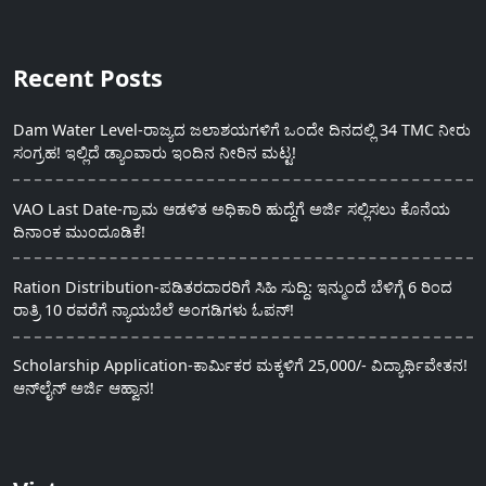
Recent Posts
Dam Water Level-ರಾಜ್ಯದ ಜಲಾಶಯಗಳಿಗೆ ಒಂದೇ ದಿನದಲ್ಲಿ 34 TMC ನೀರು
ಸಂಗ್ರಹ! ಇಲ್ಲಿದೆ ಡ್ಯಾಂವಾರು ಇಂದಿನ ನೀರಿನ ಮಟ್ಟ!
VAO Last Date-ಗ್ರಾಮ ಆಡಳಿತ ಅಧಿಕಾರಿ ಹುದ್ದೆಗೆ ಅರ್ಜಿ ಸಲ್ಲಿಸಲು ಕೊನೆಯ
ದಿನಾಂಕ ಮುಂದೂಡಿಕೆ!
Ration Distribution-ಪಡಿತರದಾರರಿಗೆ ಸಿಹಿ ಸುದ್ದಿ: ಇನ್ಮುಂದೆ ಬೆಳಿಗ್ಗೆ 6 ರಿಂದ
ರಾತ್ರಿ 10 ರವರೆಗೆ ನ್ಯಾಯಬೆಲೆ ಅಂಗಡಿಗಳು ಓಪನ್!
Scholarship Application-ಕಾರ್ಮಿಕರ ಮಕ್ಕಳಿಗೆ 25,000/- ವಿದ್ಯಾರ್ಥಿವೇತನ!
ಆನ್‍ಲೈನ್ ಅರ್ಜಿ ಆಹ್ವಾನ!