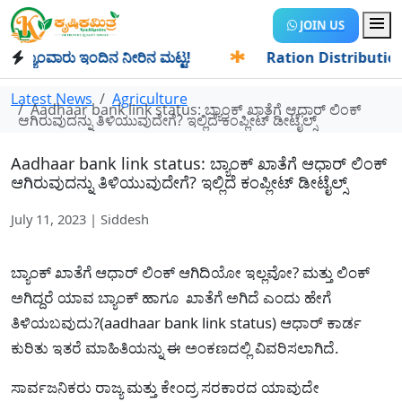
JOIN US
ಯಾಂವಾರು ಇಂದಿನ ನೀರಿನ ಮಟ್ಟ!
✱
Ration Distribution-ಪಡಿತರದಾ
Latest News
Agriculture
Aadhaar bank link status: ಬ್ಯಾಂಕ್ ಖಾತೆಗೆ ಆಧಾರ್ ಲಿಂಕ್
ಆಗಿರುವುದನ್ನು ತಿಳಿಯುವುದೇಗೆ? ಇಲ್ಲಿದೆ ಕಂಪ್ಲೀಟ್ ಡೀಟೈಲ್ಸ್
Aadhaar bank link status: ಬ್ಯಾಂಕ್ ಖಾತೆಗೆ ಆಧಾರ್ ಲಿಂಕ್
ಆಗಿರುವುದನ್ನು ತಿಳಿಯುವುದೇಗೆ? ಇಲ್ಲಿದೆ ಕಂಪ್ಲೀಟ್ ಡೀಟೈಲ್ಸ್
July 11, 2023 | Siddesh
ಬ್ಯಾಂಕ್ ಖಾತೆಗೆ ಆಧಾರ್ ಲಿಂಕ್ ಆಗಿದಿಯೋ ಇಲ್ಲವೋ? ಮತ್ತು ಲಿಂಕ್
ಅಗಿದ್ದರೆ ಯಾವ ಬ್ಯಾಂಕ್ ಹಾಗೂ ಖಾತೆಗೆ ಅಗಿದೆ ಎಂದು ಹೇಗೆ
ತಿಳಿಯಬವುದು?(aadhaar bank link status) ಆಧಾರ್ ಕಾರ್ಡ
ಕುರಿತು ಇತರೆ ಮಾಹಿತಿಯನ್ನು ಈ ಅಂಕಣದಲ್ಲಿ ವಿವರಿಸಲಾಗಿದೆ.
ಸಾರ್ವಜನಿಕರು ರಾಜ್ಯ ಮತ್ತು ಕೇಂದ್ರ ಸರಕಾರದ ಯಾವುದೇ