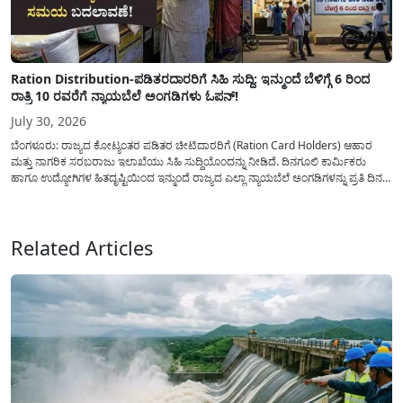
Ration Distribution-ಪಡಿತರದಾರರಿಗೆ ಸಿಹಿ ಸುದ್ದಿ: ಇನ್ಮುಂದೆ ಬೆಳಿಗ್ಗೆ 6 ರಿಂದ
ರಾತ್ರಿ 10 ರವರೆಗೆ ನ್ಯಾಯಬೆಲೆ ಅಂಗಡಿಗಳು ಓಪನ್!
July 30, 2026
ಬೆಂಗಳೂರು: ರಾಜ್ಯದ ಕೋಟ್ಯಂತರ ಪಡಿತರ ಚೀಟಿದಾರರಿಗೆ (Ration Card Holders) ಆಹಾರ
ಮತ್ತು ನಾಗರಿಕ ಸರಬರಾಜು ಇಲಾಖೆಯು ಸಿಹಿ ಸುದ್ದಿಯೊಂದನ್ನು ನೀಡಿದೆ. ದಿನಗೂಲಿ ಕಾರ್ಮಿಕರು
ಹಾಗೂ ಉದ್ಯೋಗಿಗಳ ಹಿತದೃಷ್ಟಿಯಿಂದ ಇನ್ಮುಂದೆ ರಾಜ್ಯದ ಎಲ್ಲಾ ನ್ಯಾಯಬೆಲೆ ಅಂಗಡಿಗಳನ್ನು ಪ್ರತಿ ದಿನ
ಬೆಳಿಗ್ಗೆ 6:00 ಗಂಟೆಯಿಂದ ರಾತ್ರಿ 10:00 ಗಂಟೆಯವರೆಗೆ ಕಡ್ಡಾಯವಾಗಿ ತೆರೆದಿಟ್ಟು ಪಡಿತರ ಧಾನ್ಯ
ವಿತರಿಸುವಂತೆ ಇಲಾಖೆಯ...
Related Articles